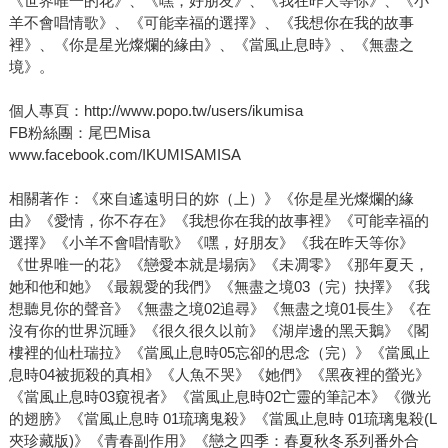
《世界唯一的花》、《嘿，好朋友》、《我在昨天等你》、《小
羊不會唱情歌》、《可能幸福的選擇》、《我想你在我的故事
裡》、《你是星光燦爛的緣由》、《當風止息時》、《無盡之
境》。
個人專頁：http://www.popo.tw/users/ikumisa
FB粉絲團：尾巴Misa
www.facebook.com/IKUMISAMISA
相關著作：《來自遙遠明日的妳（上）》《你是星光燦爛的緣
由》《愛情，你不存在》《我想你在我的故事裡》《可能幸福的
選擇》《小羊不會唱情歌》《嘿，好朋友》《我在昨天等你》
《世界唯一的花》《戀愛本就是場病》《未凋零》《那年夏天，
她和他和她》《最親愛的我們》《無盡之境03（完）抉擇》《我
想聽見你的聲音》《無盡之境02追尋》《無盡之境01長生》《在
沒有你的世界沉睡》《很久很久以前》《湖岸邊的黑天鵝》《閣
樓裡的仙杜瑞拉》《當風止息時05忘卻的思念（完）》《當風止
息時04被扼殺的真相》《人魚不哭》《她們》《黑夜裡的螢光》
《當風止息時03窺視者》《當風止息時02亡靈的筆記本》《微光
的翅膀》《當風止息時 01琉璃鬼殺》《當風止息時 01琉璃鬼殺(L
夾珍藏版)》《青春副作用》《戀之四季：春夏秋冬系列番外合