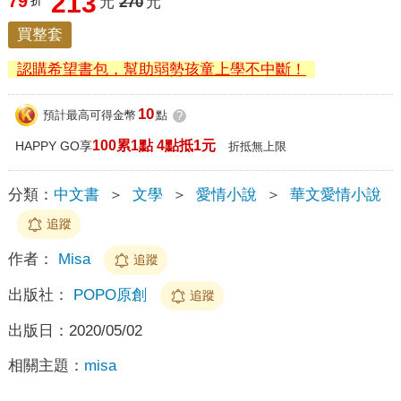
213
79
折
元
270
元
買整套
認購希望書包，幫助弱勢孩童上學不中斷！
10
預計最高可得金幣
點
?
100累1點 4點抵1元
HAPPY GO享
折抵無上限
分類：
中文書
＞
文學
＞
愛情小說
＞
華文愛情小說
追蹤
作者：
Misa
追蹤
出版社：
POPO原創
追蹤
出版日：
2020/05/02
相關主題：
misa