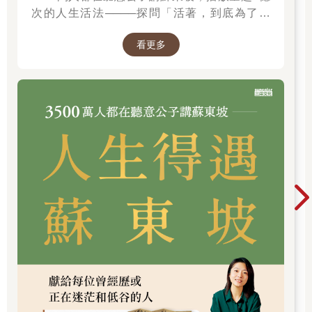
次的人生活法────探問「活著，到底為了什
「我的事可輪不到妳這個戀愛菜鳥說嘴。」薛姍姍推了推荏
麼？」────
苒，呶呶嘴道：「況且我現在的心情很奇怪，對李聿融雖然沒以
看更多
前那麼上心，但也不是短時間內就能做到完全不喜歡他。也不知
道算不算是因禍得福，我找到一個能做自己、也能繼續喜歡他的
折衷狀態，這讓我覺得很不可思議。」
「我以為妳剛剛的意思是要放棄李聿融了。」
「原本是這樣沒錯，但喜歡一個人的心情無法說放就放。我
只是忽然發現，原來我可以一邊做自己，同時也能夠好好地喜歡
一個人。」薛姍姍聳聳肩，「以前我總認為對一段感情要全心投
入到失去自我，才叫做喜歡。」
對於這般幽微複雜的心情，荏苒似乎理解，卻又不那麼明
白。
「妳對張析宇應該沒有這樣的感覺吧。」
「什麼感覺？」