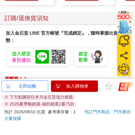
豫……」
「我會選我所愛喔。」薛姍姍不等荏苒問完便答。
訂購/退換貨須知
「妳的家族可能因此碰上難關……」
加入金石堂 LINE 官方帳號『完成綁定』，隨時掌握出貨動
態：
「嗯，但我還是會選我所愛。」薛姍姍篤定答道。
荏苒認為自己沒講清楚將要面臨的危機，「妳的家人很有可
能會死。」
薛姍姍眉頭一皺，「死？為什麼？情況這麼嚴重？」
提醒您！！
金石堂及銀行均不會請您操作ATM! 如接獲電話要求您前往
立即結帳
加入購物車
荏苒轉動眼珠，苦惱著要如何解釋更為恰當，她想起前陣子
ATM提款機，請不要聽從指示，以免受騙上當！
和張析宇一起看的電視劇，便說：「或者妳可以理解為，對方是
※ 下方點圖前往本月金石堂強力推薦
黑道世家，要是妳不跟對方結婚，妳的整個家族都會被滅門。」
※ 2026夏季暢銷展-城邦精選2書75折
退換貨須知：
**提醒您，鑑賞期不等於試用期，退回商品須為全新狀態**
預計 2026/08/10 出貨
參考庫存量：1
預訂門市商品
門市庫存
薛姍姍認真思索片刻，不慌不忙道：「如果說，我的家族自
大量採購
依據「消費者保護法」第19條及行政院消費者保護處公告之
我小時候就始終待我恩重如山，做人要飲水思源，或許我確實該
「通訊交易解除權合理例外情事適用準則」，以下商品購買
要以家族利益為重，嫁入黑道世家，而最好也最幸運的結果是我
後，除商品本身有瑕疵外，將不提供7天的猶豫期：
能夠真心愛上對方，否則這場婚姻不等於把自己推入地獄嗎？不