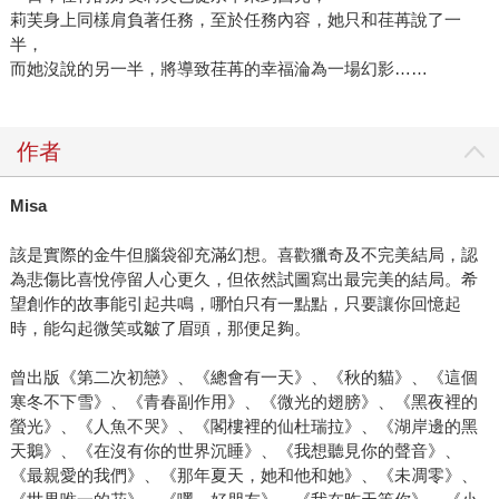
莉芙身上同樣肩負著任務，至於任務內容，她只和荏苒說了一
半，
而她沒說的另一半，將導致荏苒的幸福淪為一場幻影……
作者
Misa
該是實際的金牛但腦袋卻充滿幻想。喜歡獵奇及不完美結局，認
為悲傷比喜悅停留人心更久，但依然試圖寫出最完美的結局。希
望創作的故事能引起共鳴，哪怕只有一點點，只要讓你回憶起
時，能勾起微笑或皺了眉頭，那便足夠。
曾出版《第二次初戀》、《總會有一天》、《秋的貓》、《這個
寒冬不下雪》、《青春副作用》、《微光的翅膀》、《黑夜裡的
螢光》、《人魚不哭》、《閣樓裡的仙杜瑞拉》、《湖岸邊的黑
天鵝》、《在沒有你的世界沉睡》、《我想聽見你的聲音》、
《最親愛的我們》、《那年夏天，她和他和她》、《未凋零》、