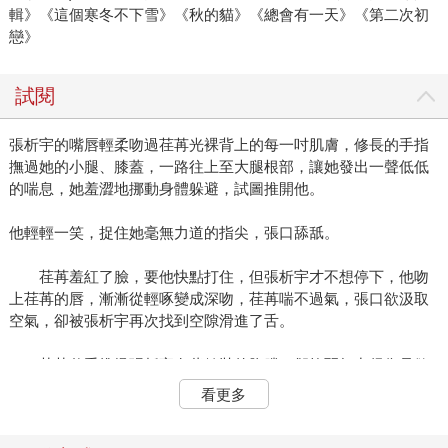
輯》《這個寒冬不下雪》《秋的貓》《總會有一天》《第二次初
戀》
試閱
張析宇的嘴唇輕柔吻過荏苒光裸背上的每一吋肌膚，修長的手指
撫過她的小腿、膝蓋，一路往上至大腿根部，讓她發出一聲低低
的喘息，她羞澀地挪動身體躲避，試圖推開他。
他輕輕一笑，捉住她毫無力道的指尖，張口舔舐。
荏苒羞紅了臉，要他快點打住，但張析宇才不想停下，他吻
上荏苒的唇，漸漸從輕啄變成深吻，荏苒喘不過氣，張口欲汲取
空氣，卻被張析宇再次找到空隙滑進了舌。
荏苒伸手推搡張析宇有些健壯的胸膛，卻軟弱無力得像是欲
拒還迎。張析宇一手箝制住荏苒的雙手高舉過頭，另一手則拉起
看更多
她的右腿扣上自己的腰，隨後貼近她的身軀，緩緩推進。