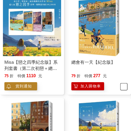
張析宇的家人全部死於一場人為縱火事故，住家也付之一
炬，讓他傷心欲絕，雖然父母留下的保險金能讓他暫時生活無
虞，但他內心的傷痛卻不是金錢可以撫平的。
見張析宇無家可歸，荏苒主動提議讓張析宇住進她家，希望
能支持他度過這段艱難的日子。
自家中遭逢大變後，張析宇沒再去過學校，終日在家閉門不
出；出於體恤，學校師長也都表示張析宇只要出席考試即可。荏
苒放心不下，漸漸地，她也不再去學校上課，整天都待在家裡陪
Misa【戀之四季紀念版】系
總會有一天【紀念版】
伴張析宇。
列套書（第二次初戀＋總會
有一天＋秋的貓＋這個寒冬
1110
277
75
折
特價
元
79
折
特價
元
李聿融和薛姍姍幾次上門慰問，張析宇卻不願意見他們，只
不下雪）
貨到通知
加入購物車
由荏苒出面與兩人前往附近的餐廳用餐，她再外帶餐點回去給張
析宇吃。
事發將近一個月後，荏苒終於再次出現在學校，這讓薛姍姍
非常高興。
只是眼尖的薛姍姍很快發覺荏苒不太對勁。