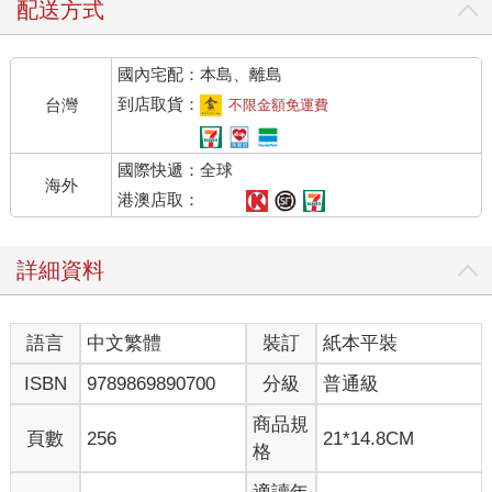
「啊……」荏苒發出呻吟，聲音被他吞沒在唇齒之間。
配送方式
她並非不解男女情事，也明白文妲指派那個任務給她，就表
國內宅配：本島、離島
示她必須得和西元男人上床。
到店取貨：
台灣
不限金額免運費
對此她並未太過在意，這不是說她不在乎自己第一次發生性
關係的對象，而是對永平人而言，人類共同的長遠利益更加重
國際快遞：全球
要。
海外
港澳店取：
當荏苒決定與張析宇肌膚相親，某種層面上而言，她等於是
拋棄了任務，甚至她還對張析宇說自己不回永平了。
詳細資料
儘管說出那句話的當下，她處於意亂情迷的狀態，但所言確
實出於真心，她想陪伴在張析宇身邊，把瀕臨崩潰邊緣的他拉回
語言
中文繁體
裝訂
紙本平裝
來。她同時也忍不住想，會不會上床也是一種「陪伴」？她與張
析宇上床，其實只是在完成文妲指派的任務之一。
ISBN
9789869890700
分級
普通級
然而她還來不及深思，就被張析宇帶給她的快感淹沒。
商品規
頁數
256
21*14.8CM
格
她注意到張析宇有做保護措施。