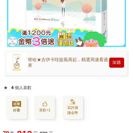
呀哈★吉伊卡哇旋風再起，精選周邊看過
加購
來
★
4
個人喜歡
寫評價
好書
喜歡+1
賺金幣