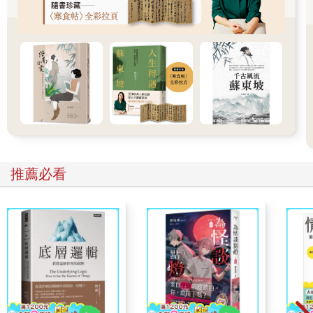
「這種既矛盾又猶豫的心情。」薛姍姍拍拍荏苒的肩膀，
「最近辛苦妳了，陪他走過這段艱難的時期。我們都幫不上
忙。」
「我不覺得是辛苦。」荏苒說。她當初剛來到西元時，是張
析宇耐心陪在她的身邊，如今換她陪在他身邊了。
「不過，妳是什麼時候喜歡上張析宇的？」薛姍姍忽然問。
荏苒不知如何回應，喃喃道：「喜歡到底是什麼？」
推薦必看
「妳是國中生嗎？到現在還無法分辨喜歡的感覺？」薛姍姍
先是失笑，在看見荏苒臉上的神情後，才意識到她是認真的。
「妳還搞不清楚喜歡的心情，就和張析宇上床了？」
這句話讓荏苒瞬間脹紅臉，支吾道：「妳、妳怎麼……」
「我一看就知道了呀！欸，我以前聽過一種說法，女生上過
床會變漂亮……」