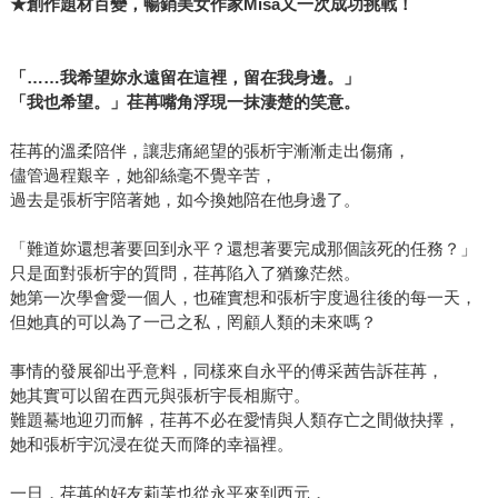
★創作題材百變，暢銷美女作家Misa又一次成功挑戰！
「……我希望妳永遠留在這裡，留在我身邊。」
「我也希望。」荏苒嘴角浮現一抹淒楚的笑意。
荏苒的溫柔陪伴，讓悲痛絕望的張析宇漸漸走出傷痛，
儘管過程艱辛，她卻絲毫不覺辛苦，
過去是張析宇陪著她，如今換她陪在他身邊了。
「難道妳還想著要回到永平？還想著要完成那個該死的任務？」
只是面對張析宇的質問，荏苒陷入了猶豫茫然。
她第一次學會愛一個人，也確實想和張析宇度過往後的每一天，
但她真的可以為了一己之私，罔顧人類的未來嗎？
事情的發展卻出乎意料，同樣來自永平的傅采茜告訴荏苒，
她其實可以留在西元與張析宇長相廝守。
難題驀地迎刃而解，荏苒不必在愛情與人類存亡之間做抉擇，
她和張析宇沉浸在從天而降的幸福裡。
一日，荏苒的好友莉芙也從永平來到西元，