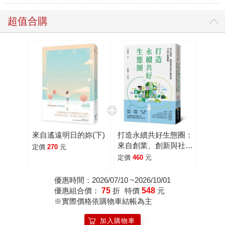
超值合購
來自遙遠明日的妳(下)
打造永續共好生態圈：
來自創業、創新與社會
定價
270
元
行動者的20則行動觀
定價
460
元
點
優惠時間：2026/07/10 ~2026/10/01
優惠組合價：
75
折
特價
548
元
※實際價格依購物車結帳為主
加入購物車