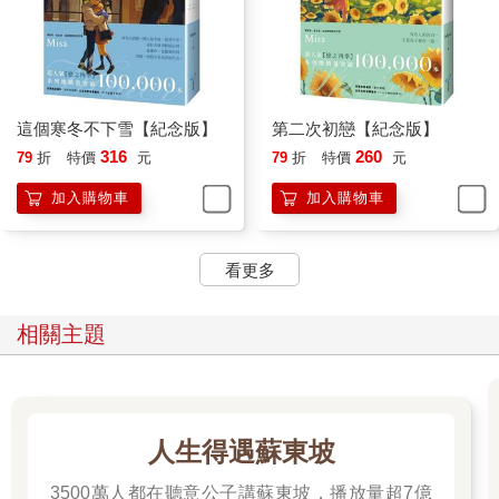
根據她身為女人的直覺，這絕對與張析宇有關！
上次她和荏苒、張析宇、李聿融四人一起去遊樂園玩，當時
荏苒和張析宇之間就曖昧得要命，而後又這麼長時間孤男寡女共
處一室，兩人之間的關係絕對有了其他進展。
這個寒冬不下雪【紀念版】
第二次初戀【紀念版】
「他今天也來學校上課了。」荏苒將長髮撥至耳後，有些疑
316
260
79
折
特價
元
79
折
特價
元
惑地看著薛姍姍，
加入購物車
加入購物車
「難道妳今天上課沒遇到他？」
看更多
「我早上上的是通識課，他沒有修那門課。奇怪，李聿融怎
麼沒跟我說？」薛姍姍邊說邊點開手機裡的訊息頁面，手指在螢
幕上滑動。
相關主題
這下子換荏苒的眼光帶上好奇了，「妳和李聿融現在……」
「就那樣，我決定不要喜歡他了。」薛姍姍口中雖然這麼
說，眼睛卻盯著手機螢幕，嘴角浮現淺淺的笑意。
人生得遇蘇東坡
3500萬人都在聽意公子講蘇東坡，播放量超7億
「不要喜歡他卻繼續和他傳訊息？」