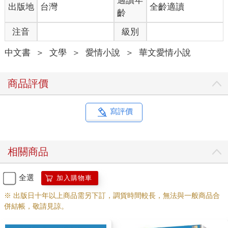
適讀年
出版地
台灣
全齡適讀
或許不管她和他再如何被情感左右，仍保有一絲理性，並未
齡
將現實全數拋諸腦後。
注音
級別
荏苒感受著張析宇身上炙熱的體溫，與他繾綣交纏，一邊沉
中文書
＞
文學
＞
愛情小說
＞
華文愛情小說
迷性愛的歡愉，一邊對於這一切隱隱感到不安。
「欸，妳最近怎麼了嗎？」薛姍姍皺著眉頭，目光不斷上下打量
坐在桌子對面的荏苒。
商品評價
「哪、哪有怎麼了。」荏苒不自在地側轉過頭，拿起吸管攪
動杯裡的飲料。
寫評價
「妳喝的是綠茶，是在攪什麼？」薛姍姍挑起一邊眉毛，眼
中射出精光，「一定有鬼啊，妳之前老是一臉呆樣，怎麼現在看
相關商品
起來好像變得精明不少。」
「我、我本來就很精明。」荏苒不服氣地辯解，心說薛姍姍
全選
加入購物車
那是什麼莫名其妙的推論呀！
※ 出版日十年以上商品需另下訂，調貨時間較長，無法與一般商品合
併結帳，敬請見諒。
「……那張析宇最近還好嗎？」薛姍姍切入正題。