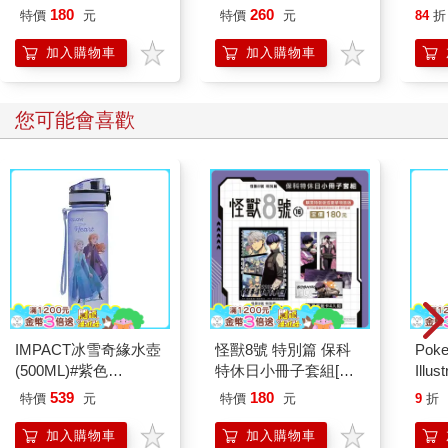
熱帶
180
260
只是……只是，她陷入了猶豫。
特價
元
特價
元
84
折
圖 
蒂貓
加入購物車
加入購物車
儘管當下荏苒被感性驅使，願意放棄任務，永遠陪伴在張析
樂蒂 
宇身旁，永遠待在西元時期。可是當激情退去後，她想到了永平
的一切。
您可能會喜歡
況且她長久留在這裡，真的不會改變歷史的軌跡嗎？不會因
為她的這個決定而造成難以挽回的蝴蝶效應嗎？
她背負著文妲交付的任務來到好幾千年前的西元時期，怎麼
能為男女情愛而背棄永平？那太自私了。
見荏苒不說話，薛姍姍搖了搖她的肩膀，「荏苒，妳怎麼
了？」
「啊，沒有……」荏苒緊咬下唇，在張品庭死去後，薛姍姍
IMPACT冰雪奇緣水壺
怪獸8號 特別篇 保科
Poke
幾乎是她在西元唯一親近的朋友了，所以她決定徵詢薛姍姍的意
(500ML)#紫色
特休日小冊子套組[限
Illus
見。「假如家人希望妳和某個人生下孩子，讓整個家族往後能平
IMDSB01PL
加購]
Poke
539
180
特價
元
特價
元
9
折
步青雲，更甚至能安全無虞，而妳也覺得自己應該要這麼做，只
(Pokemo
是到了後來，卻因為其他出乎意料的際遇，導致妳陷入猶
Pres
加入購物車
加入購物車