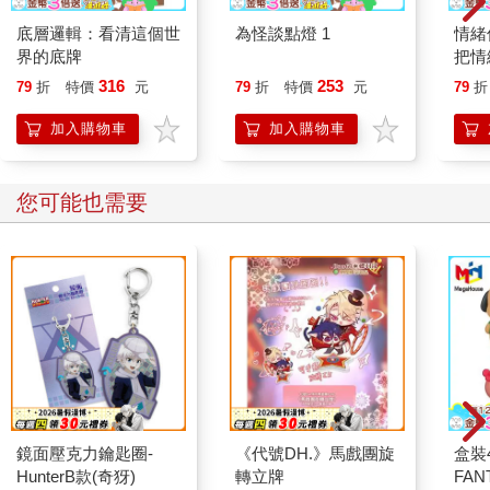
「所以我變漂亮了？」荏苒下意識摸摸自己的臉頰。
底層邏輯：看清這個世
為怪談點燈 1
情緒
界的底牌
把情
「不是，妳長相沒變，但看起來就是有哪裡不一樣了，加上
誰都
316
253
79
折
特價
元
79
折
特價
元
79
折
你們這段時間都待在同一個屋簷下，會這樣很正常呀！」薛姍姍
偷笑，「況且妳剛才那句話，簡直不打自招。」
加入購物車
加入購物車
「妳、妳很討厭。」荏苒伸手打了薛姍姍一下。
您可能也需要
「個性好像也不太一樣了。」薛姍姍又笑了，「妳現在明白
我在遊樂園跟妳說的話了嗎？」
「什麼話？」
「妳和張析宇上床，是為了生小孩嗎？不是吧？是因為喜歡
他對吧？」薛姍姍得意洋洋地抬起下巴。
荏苒卻停下動作，她明白肌膚之親和生小孩不會畫上等號，
且張析宇也有做防護措施，嚴格說起來，她還是可以在和張析宇
鏡面壓克力鑰匙圈-
《代號DH.》馬戲團旋
盒裝
有過肌膚之親後，再接著與李聿融完成任務。
HunterB款(奇犽)
轉立牌
FAN