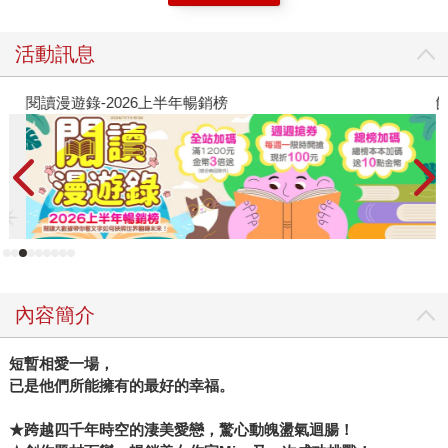
活動訊息
閱讀漫遊錄-2026上半年暢銷榜
飢
內容簡介
短暫相愛一場，
已是他們所能擁有的最好的幸福。
★跨越四千年時空的淒美愛戀，驚心動魄盪氣迴腸！