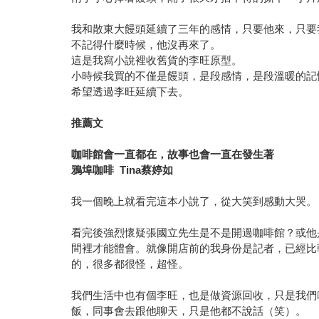
我和散東大饅頭延續了三年的感情，只要他來，只要
不記得什麼時候，他沒再來了。
這是我寫小說裡收舊貨的李旺原型。
小時候我買的不僅是饅頭，是段感情，是段溫暖的記
希望透過李旺延續下去。
推薦文
咖啡館會一直都在，故事也會一直在發生著
鴉埠咖啡 Tina蔡婷如
我一個晚上就看完這本小說了，從大笑到感動大哭。
看完後強烈懷疑張國立先生是不是開過咖啡館？或他
間裡才能體會。就像開店前的我身份是記者，已經比
的，很多都很怪，超怪。
我們生活中也有個李旺，也是做資源回收，只是我們
飯，同事會去跟他聊天，只是他都不說話（笑）。