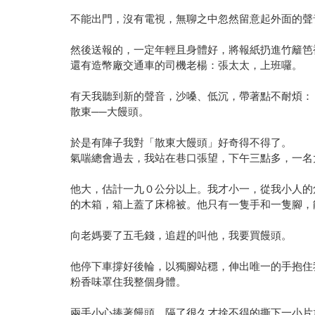
不能出門，沒有電視，無聊之中忽然留意起外面的聲
然後送報的，一定年輕且身體好，將報紙扔進竹籬笆
還有造幣廠交通車的司機老楊：張太太，上班囉。
有天我聽到新的聲音，沙嗓、低沉，帶著點不耐煩：
散東──大饅頭。
於是有陣子我對「散東大饅頭」好奇得不得了。
氣喘總會過去，我站在巷口張望，下午三點多，一名
他大，估計一九０公分以上。我才小一，從我小人的
的木箱，箱上蓋了床棉被。他只有一隻手和一隻腳，
向老媽要了五毛錢，追趕的叫他，我要買饅頭。
他停下車撐好後輪，以獨腳站穩，伸出唯一的手抱住
粉香味罩住我整個身體。
兩手小心捧著饅頭，隔了很久才捨不得的撕下一小片