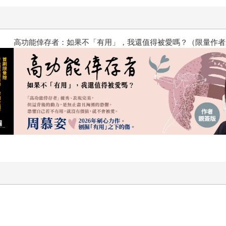
？（限量作者親簽版）
PUGO噗果聰明書包開學季預購