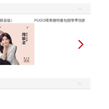
優惠
遠流童書展75折