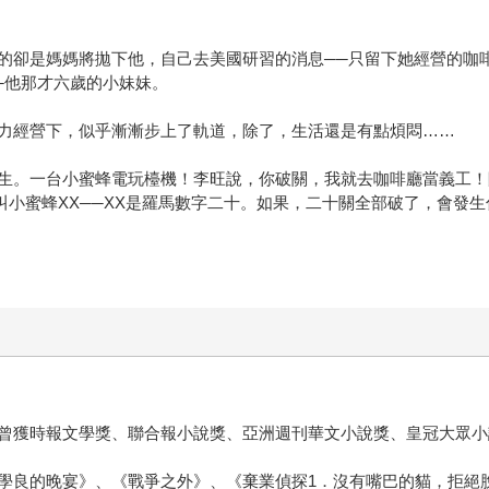
的卻是媽媽將拋下他，自己去美國研習的消息──只留下她經營的咖
─他那才六歲的小妹妹。
力經營下，似乎漸漸步上了軌道，除了，生活還是有點煩悶……
生。一台小蜜蜂電玩檯機！李旺說，你破關，我就去咖啡廳當義工！
叫小蜜蜂XX──XX是羅馬數字二十。如果，二十關全部破了，會發
曾獲時報文學獎、聯合報小說獎、亞洲週刊華文小說獎、皇冠大眾小
學良的晚宴》、《戰爭之外》、《棄業偵探1．沒有嘴巴的貓，拒絕