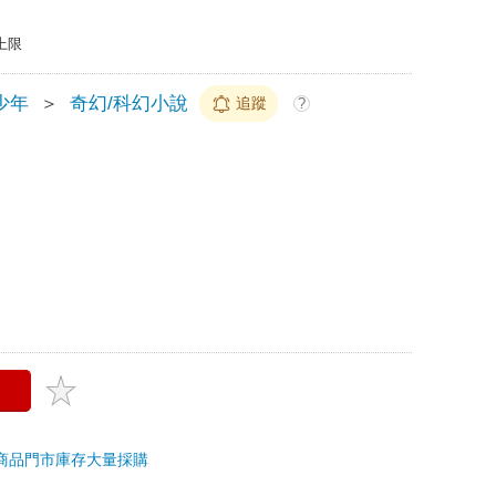
上限
少年
＞
奇幻/科幻小說
追蹤
?
商品
門市庫存
大量採購