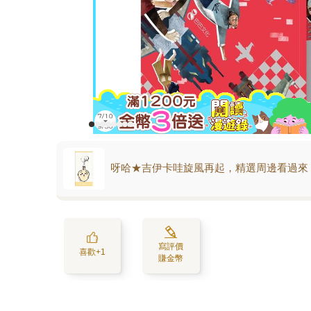
呀哈★吉伊卡哇旋風再起，精選周邊看過來
寫評價
喜歡+1
賺金幣