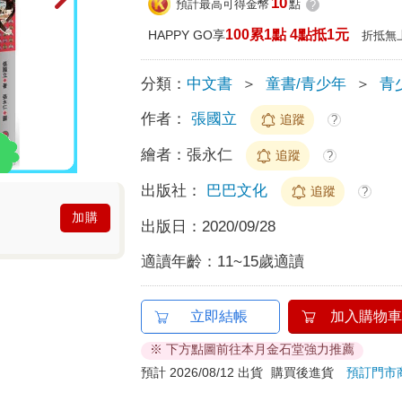
10
預計最高可得金幣
點
?
100累1點 4點抵1元
HAPPY GO享
折抵無
分類：
中文書
＞
童書/青少年
＞
青
作者：
張國立
追蹤
?
繪者：
張永仁
追蹤
?
出版社：
巴巴文化
追蹤
?
加購
出版日：
2020/09/28
適讀年齡：
11~15歲適讀
立即結帳
加入購物車
※ 下方點圖前往本月金石堂強力推薦
預計 2026/08/12 出貨
購買後進貨
預訂門市