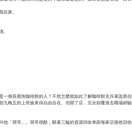
我在家。
憶。
是一個長期泡咖啡館的人？不然怎麼能如此了解咖啡館充斥著詭異但
朝九晚五的上班族來得自由自在。但開了店，完全顛覆過去職場經驗
叫他「屌哥」。屌哥很酷，騎著三輪的資源回收車跟每家店接收回收物