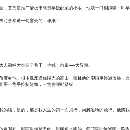
音，首先是推二輪板車來賣早飯配菜的小販，他敲一口銅鐘喊：呷早
裡時會奉送一句響亮的：報紙！
大人騎輛大車進了巷子，他喊：散東──大饅頭。
角度看他，根本像座遮住陽光的高山，而且他的腳踏車經過改裝，比
能用一隻手控制龍頭，一隻腳踩動踏板。
我的腰，是的，那是我人生的第一次飛行，兩腳離地的飛行。他將我
放進嘴裡，饅頭果然是燙的，饅頭還是甜的、饅頭更能從喉嚨一路香