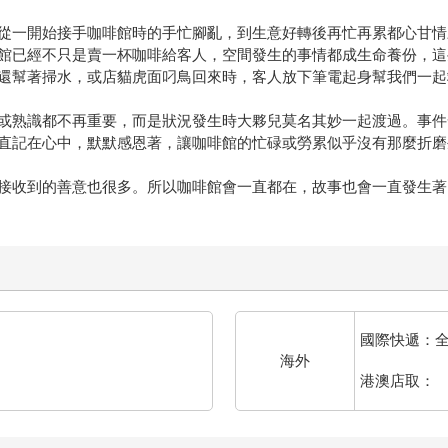
從一開始接手咖啡館時的手忙腳亂，到生意好轉後再忙再累都心甘情
館已經不只是賣一杯咖啡給客人，空間發生的事情都成生命養份，這些
還幫著掃水，或店貓虎面叼鳥回來時，客人放下筆電起身幫我們一起
或熟識都不再重要，而是狀況發生時大夥兒莫名其妙一起渡過。事件
直記在心中，默默感恩著，讓咖啡館的忙碌或勞累似乎沒有那麼折磨
接收到的善意也很多。所以咖啡館會一直都在，故事也會一直發生著
國際快遞：
海外
港澳店取：