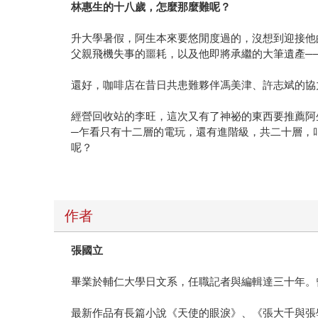
林惠生的十八歲，怎麼那麼難呢？
升大學暑假，阿生本來要悠閒度過的，沒想到迎接他
父親飛機失事的噩耗，以及他即將承繼的大筆遺產─
還好，咖啡店在昔日共患難夥伴馮美津、許志斌的協
經營回收站的李旺，這次又有了神祕的東西要推薦阿
─乍看只有十二層的電玩，還有進階級，共二十層，
呢？
作者
張國立
畢業於輔仁大學日文系，任職記者與編輯達三十年。
最新作品有長篇小說《天使的眼淚》、《張大千與張