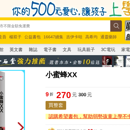
圭吾
楊双子
公益書包
16647續集
吉伊卡哇
高希均
通靈藥師
路邊攤新作
馬斯克
玩具總動員5
超慢跑
館
英文書
雜誌
電子書
文具
玩具親子
3C電玩
家
小蜜蜂XX
270
9
折
元
300
元
買整套
認購希望書包，幫助弱勢孩童上學不