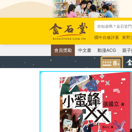
國中自修評量
東野
唯紅花綻放
奧德賽
會員獎勵
中文書
動漫ACG
親子