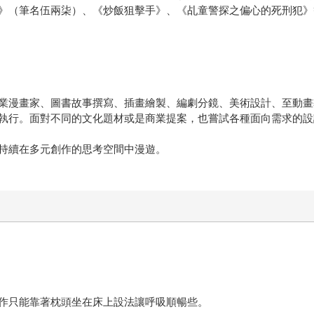
》（筆名伍兩柒）、《炒飯狙擊手》、《乩童警探之偏心的死刑犯》
業漫畫家、圖書故事撰寫、插畫繪製、編劇分鏡、美術設計、至動畫
執行。面對不同的文化題材或是商業提案，也嘗試各種面向需求的設
持續在多元創作的思考空間中漫遊。
作只能靠著枕頭坐在床上設法讓呼吸順暢些。