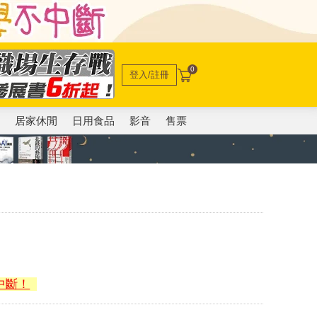
0
登入/註冊
電
居家休閒
日用食品
影音
售票
中斷！