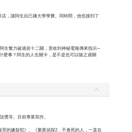
啡店，讓阿生自己賺大學學費。同時間，他也接到了
阿生奮力破過前十二關，竟收到神秘電報傳來指示─
生什麼事？阿生的人生關卡，是不是也可以隨之過關
說獎等。目前專業寫作。
脫罪的嫌疑犯》、《棄業偵探2．不會死的人，一直在