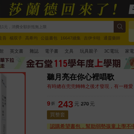
圭吾
楊双子
高希均
公益書包
16647續集
吉伊卡哇
通靈藥師
路邊攤新作
馬斯克
玩具總動員5
超慢跑
館
英文書
雜誌
電子書
文具
玩具親子
3C電玩
家
聽月亮在你心裡唱歌
有時總在兜兜轉轉之後才發現，有一種愛
243
9
折
元
270
元
買整套
認購希望書包，幫助弱勢孩童上學不