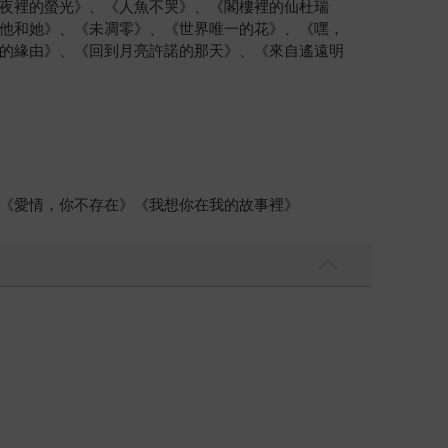
夜裡的螢光》、《人魚不哭》、《閣樓裡的仙杜瑞
他和她》、《未凋零》、《世界唯一的花》、《嘿，
的緣由》、《回到月亮許諾的那天》、《來自遙遠明
《愛情，你不存在》《我想你在我的故事裡》