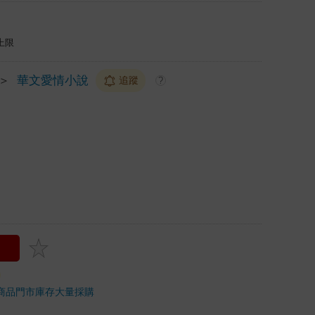
上限
＞
華文愛情小說
追蹤
?
商品
門市庫存
大量採購