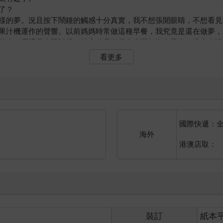
了？
樣的夢。況且按下鬧鐘的觸感十分真實，我不想張開眼睛，不想看見
果汁機運作的聲響。以前媽媽時常做這種早餐，我究竟是還在做夢，
後去了哪裡我也不記得，搬家時我們很多東西都沒有帶走。這實在諷
看更多
睜開眼睛。還來不及意識到不對勁，就先看見了床尾的木門，接著外
上彈起來，而夏靜羽也正巧打開我的房門。
看起來很年輕……太年輕了，已經可以說是小了。
國際快遞：
眶泛紅。
海外
殺的理由是什麼，她的日記、筆記本、課本、e-mail，一切可能
港澳店取：
經整個人撲向她，將她抱在懷裡。
她的心跳，她炙熱的呼吸就在我的耳邊，扭動的身軀和大叫的聲音是
遲到！」媽媽走過來，身穿套裝的她顯得精明幹練，雙眼清澈無比。
浴室的門被打開，剛洗完臉的爸爸皺眉。
裝訂
紙本
搖頭，繞過我要往他的房間走，我卻忍不住撲進爸爸懷中大哭起來。