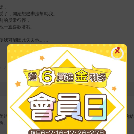
柔，
受了，開始想盡辦法幫助我。
前的反常行徑，
他一直喜歡著我。
使我可能因此失去他……
。」
美結局，認為悲傷比喜悅停留人心更久，但依然試圖寫出最完美的結
夠。