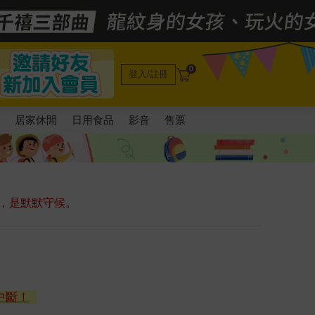
0
登入/註冊
電
居家休閒
日用食品
影音
售票
，是默默守候。
中斷！