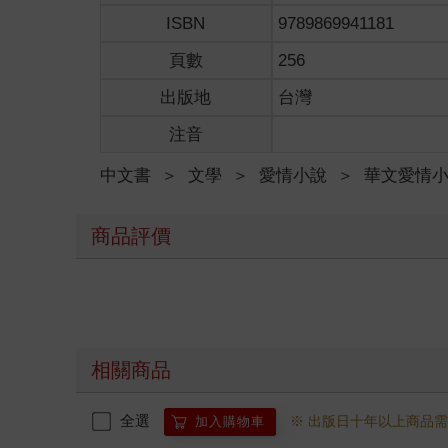
他還活著！他也還活著！
ISBN
9789869941181
「這是怎麼回事啊？」爸爸被我嚇著，雙手放在我的
「我就說姊姊升上高三會發瘋吧！」夏靜羽躲到了媽
頁數
256
我真的回到過去了，回到了那幸福快樂的一年。
出版地
台灣
我的高中三年級。
注音
＊
中文書
＞
文學
＞
愛情小說
＞
華文愛情
由於成年後的生活太過艱辛，許多年輕時期的事我都
根據現在的狀況，我確定自己回到了二○○三年，今
爸媽對於我的異常感到有些擔心，但我以生理期加上
商品評價
眼前是和諧的早餐光景，對我而言這曾經是日常，沒
我在腦中飛快梳理最重要的三件事，第一，夏靜羽是
切痕跡。後來，我們才透過附近店家的監視器畫面得
第二，爸爸在我二十三歲那年，於晚上十一點多下班
躺了六年，幾乎散盡家財，最後爸爸仍舊痛苦地死去
第三，爸爸過世之後，媽媽宛如成了空殼，什麼也做
相關商品
驚覺事態嚴重。她罹患了阿茲海默症，並且惡化得十
依照時間順序，我首先要挽救的是夏靜羽，她不能死
全選
※ 出版日十年以上商品
加入購物車
我必須查清楚她自殺的理由。