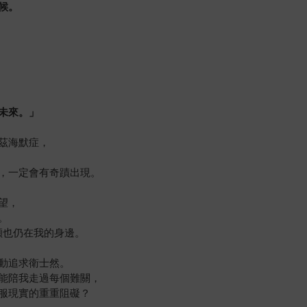
候。
未來。」
茲海默症，
，一定會有奇蹟出現。
望，
。
穎也仍在我的身邊。
動追求衛士然。
能陪我走過每個難關，
服現實的重重阻礙？