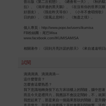
曾出版《第二次初戀》、《總會有一天》、《秋的貓
拉》、《湖岸邊的黑天鵝》、《在沒有你的世界沉睡
好朋友》、《我在昨天等你》、《小羊不會唱情歌》
日的妳》、《當風止息時》、《無盡之境》。
個人專頁：http://www.popo.tw/users/ikumisa
FB粉絲團：尾巴Misa
www.facebook.com/IKUMISAMISA
相關著作：《回到月亮許諾的那天》《來自遙遠明日
試閱
滴滴滴滴、滴滴滴滴—
這什麼聲音？
怎麼會這麼熟悉？
我下意識地轉身按下右方床頭櫃上的鬧鐘，腦中想著
而且今天是禮拜六，我應該不會設定鬧鈴，不，就算
我想起來了，那是來自一個蘋果形狀的鬧鐘，是升國
真是懷念，我還在做夢嗎？居然會夢到鬧鐘響，這也