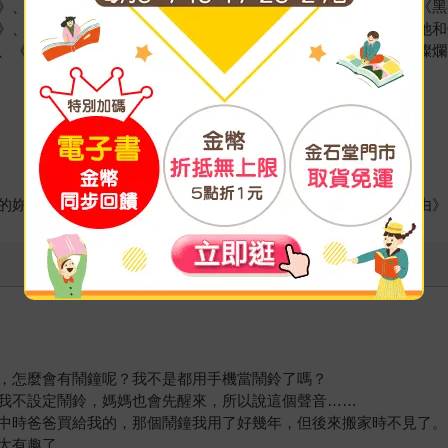
》、《這個寒冬不下雪》、《青春副作用》、《微光的翅膀》、《黑
》、《我想聽見你的聲音》、《最親愛的我們》、《那年夏天，她和
、《可能幸福的選擇》、《我想你在我的故事裡》、《你是星光燦爛
的妳（下）》《來自遙遠明日的妳（上）》《你是星光燦爛的緣由》
，怎麼會有鬧鐘呢？我不是都用手機當鬧鈴了嗎？
我不設定鬧鈴，媽媽也會先醒來，所以說這個聲音……
中時爸爸買給我的，那個鬧鐘我用了好幾年，但後來搬家時不見了。
太有趣了。