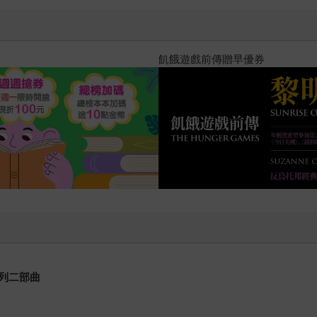
十字殺手【艾迪．弗林系列 前傳
列二部曲