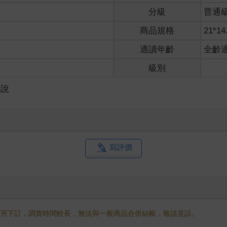
分級
普通
肩上輕拍安撫。
媽身後。
商品規格
21*14
適讀年齡
全齡
級別
小說
不太記得了，早知道真的能回到過去，我就會先翻閱日記喚回記憶，
天似乎是開學日，我剛升上高三，夏靜羽升上國三。
做噩夢為理由蒙混了過去，夏靜羽倒堅持我是發瘋了。
想到，有一天光是能全家坐著一起吃飯，就能令我感謝上蒼。
在高三時自殺，自殺前，她把自己所有的筆記本和日記都處理掉了，
寫評價
知，她在那之後獨自走進了一棟廢棄大樓，跳樓自殺。
返家時，被酒駕闖紅燈的人撞上，雖然救回了一命，卻始終醒不過來
。
不了，家中的經濟重擔頓時落到我身上。一開始我以為她是沉浸在悲
分迅速。
。
需另下訂，調貨時間較長，無法與一般商品合併結帳，敬請見諒。