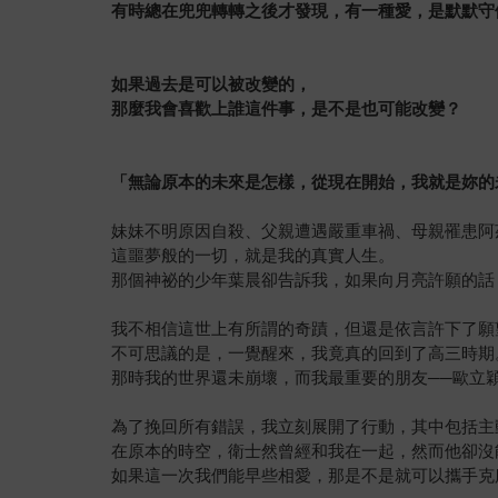
有時總在兜兜轉轉之後才發現，有一種愛，是默默守
如果過去是可以被改變的，
那麼我會喜歡上誰這件事，是不是也可能改變？
「無論原本的未來是怎樣，從現在開始，我就是妳的
妹妹不明原因自殺、父親遭遇嚴重車禍、母親罹患阿
這噩夢般的一切，就是我的真實人生。
那個神祕的少年葉晨卻告訴我，如果向月亮許願的話
我不相信這世上有所謂的奇蹟，但還是依言許下了願
不可思議的是，一覺醒來，我竟真的回到了高三時期
那時我的世界還未崩壞，而我最重要的朋友──歐立
為了挽回所有錯誤，我立刻展開了行動，其中包括主
在原本的時空，衛士然曾經和我在一起，然而他卻沒
如果這一次我們能早些相愛，那是不是就可以攜手克