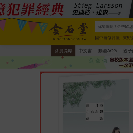
國中自修評量
東野
唯紅花綻放
奧德賽
會員獎勵
中文書
動漫ACG
親子