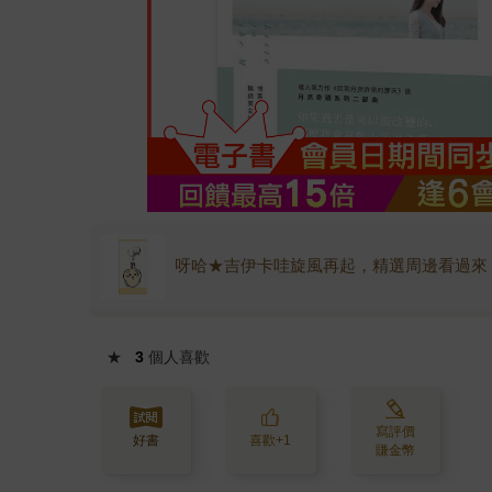
呀哈★吉伊卡哇旋風再起，精選周邊看過來
★
3
個人喜歡
寫評價
好書
喜歡+1
賺金幣