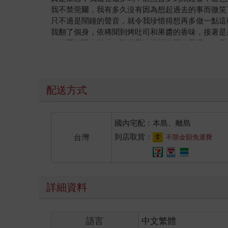
我不禁莞爾，我有多久沒有因為想起過去的事而微笑
只不過是鬧鐘的聲音，就令我珍惜得想再多做一點這
我翻了個身，依稀聞到烤吐司和果醬的香味，接著是
打從夏靜羽自殺後，那臺果汁機就沒再使用過了，最
都不重要。
砰砰砰砰！
來得又急又猛的木板敲擊聲讓我的心抽了一下，立刻
「姊，妳還要睡多久？」夏靜羽不耐煩地喊，我從床
配送方式
娟秀的眉毛蹙了起來，她鼓起臉頰，模樣相當可愛，
我這是還在做夢嗎？
無論是眼前的夏靜羽，或是我身處的地方。
國內宅配：本島、離島
「姊，妳怎麼這種表情？」她穿著國中制服，而我眼
到店取貨：
台灣
不限金額免運費
她從來沒在我或任何人的夢境中現身過，沒人知道她自
我跳下床，朝她的方向跑去。
「哇，妳做什……」夏靜羽來不及把話說完，我就已
這體溫是真實的，觸感也是真實的，我彷彿能感受到
詳細資料
「妳真的瘋了，媽！妳看姊姊啦！」
「妳們兩個到底在做什麼？快點來吃早餐了，不然會
「媽……」我鬆開夏靜羽，摀住自己的嘴巴，而旁邊
語言
中文繁體
「妳們真是一秒都不得閒，每天都吵吵鬧鬧。」爸爸