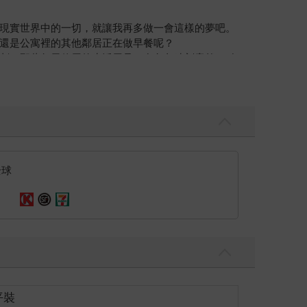
現實世界中的一切，就讓我再多做一會這樣的夢吧。
還是公寓裡的其他鄰居正在做早餐呢？
刺，那些每天使用的生活用品，在危急時刻竟然一點
頭傳來一道不可能出現的嗓音。
全球
留下訊息的東西全被她清理掉了。
她存在於此處的證明。
平裝