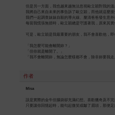
但是另一方面，我也越來越無法忽視歐立穎對我的溫
我將自己來自未來的事告訴了歐立穎，而他就這麼接
我們一起調查妹妹自殺的導火線、釐清爸爸發生意外
每當我慌張無措時，歐立穎總是守護著我，原來其實
可是，歐立穎是我最重要的朋友，我不會喜歡他，即
「我怎麼可能會離開妳？」
「但你就是離開了。」
「我不會離開妳，無論怎麼樣都不會，除非妳要我走
作者
Misa
該是實際的金牛但腦袋卻充滿幻想。喜歡獵奇及不完
只要讓你回憶起時，能勾起微笑或皺了眉頭，那便足