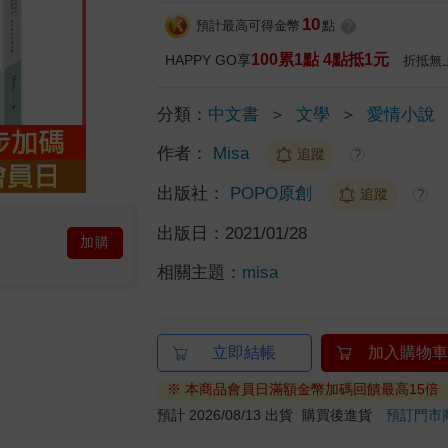
10
預計最高可得金幣
點
?
100累1點 4點抵1元
HAPPY GO享
折抵無
分類：
中文書
＞
文學
＞
愛情小說
作者：
Misa
追蹤
?
出版社：
POPO原創
追蹤
?
出版日：
2021/01/28
加購
相關主題：
misa
立即結帳
加入購物車
※ 本商品會員日滿額金幣加碼回饋最高15倍
預計 2026/08/13 出貨
購買後進貨
預訂門市