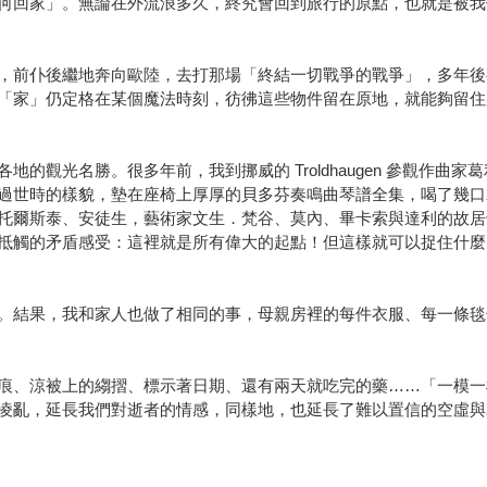
何回家」。無論在外流浪多久，終究會回到旅行的原點，也就是被我
，前仆後繼地奔向歐陸，去打那場「終結一切戰爭的戰爭」，多年後
「家」仍定格在某個魔法時刻，彷彿這些物件留在原地，就能夠留住
光名勝。很多年前，我到挪威的 Troldhaugen 參觀作曲家葛利格
過世時的樣貌，墊在座椅上厚厚的貝多芬奏鳴曲琴譜全集，喝了幾口
托爾斯泰、安徒生，藝術家文生．梵谷、莫內、畢卡索與達利的故居
抵觸的矛盾感受：這裡就是所有偉大的起點！但這樣就可以捉住什麼
。結果，我和家人也做了相同的事，母親房裡的每件衣服、每一條毯
痕、涼被上的縐摺、標示著日期、還有兩天就吃完的藥……「一模一
凌亂，延長我們對逝者的情感，同樣地，也延長了難以置信的空虛與