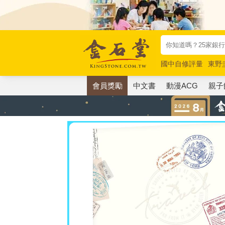
國中自修評量
東野
唯紅花綻放
奧德賽
會員獎勵
中文書
動漫ACG
親子