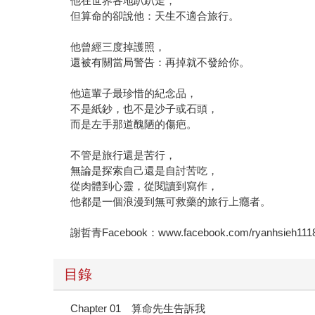
他在世界各地趴趴走，
但算命的卻說他：天生不適合旅行。
他曾經三度掉護照，
還被有關當局警告：再掉就不發給你。
他這輩子最珍惜的紀念品，
不是紙鈔，也不是沙子或石頭，
而是左手那道醜陋的傷疤。
不管是旅行還是苦行，
無論是探索自己還是自討苦吃，
從肉體到心靈，從閱讀到寫作，
他都是一個浪漫到無可救藥的旅行上癮者。
謝哲青Facebook：www.facebook.com/ryanhsieh111
目錄
Chapter 01 算命先生告訴我