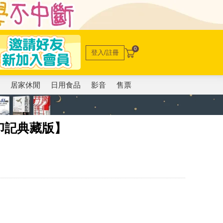
0
登入/註冊
電
居家休閒
日用食品
影音
售票
印記典藏版】