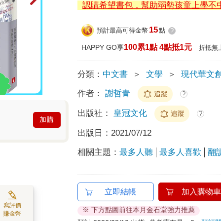
認購希望書包，幫助弱勢孩童上學不
15
預計最高可得金幣
點
?
100累1點 4點抵1元
HAPPY GO享
折抵無
分類：
中文書
＞
文學
＞
現代華文
作者：
謝哲青
追蹤
?
出版社：
皇冠文化
追蹤
?
加購
出版日：
2021/07/12
相關主題：
最多人聽
最多人喜歡
翻
立即結帳
加入購物車
寫評價
※ 下方點圖前往本月金石堂強力推薦
賺金幣