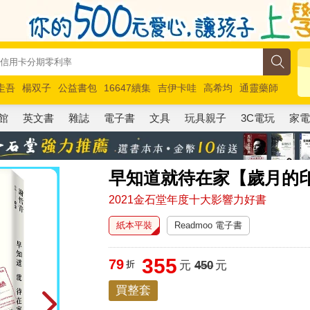
圭吾
楊双子
公益書包
16647續集
吉伊卡哇
高希均
通靈藥師
路邊攤新作
馬斯克
玩具總動員5
超慢跑
館
英文書
雜誌
電子書
文具
玩具親子
3C電玩
家
早知道就待在家【歲月的
2021金石堂年度十大影響力好書
紙本平裝
Readmoo 電子書
355
79
折
元
450
元
買整套