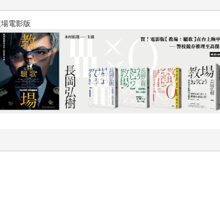
十字殺手【艾迪．弗林系列 前傳