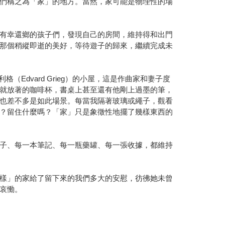
們稱之為「家」的地方。當然，家可能是物理性的場
有幸還鄉的孩子們，發現自己的房間，維持得和出門
那個稍縱即逝的美好，等待遊子的歸來，繼續完成未
（Edvard Grieg）的小屋，這是作曲家和妻子度
就放著的咖啡杯，書桌上甚至還有他剛上過墨的筆，
也差不多是如此場景。每當我隔著玻璃或繩子，觀看
？留住什麼嗎？「家」只是象徵性地擺了幾樣東西的
子、每一本筆記、每一瓶藥罐、每一張收據，都維持
樣」的家給了留下來的我們多大的安慰，彷彿她未曾
哀慟。