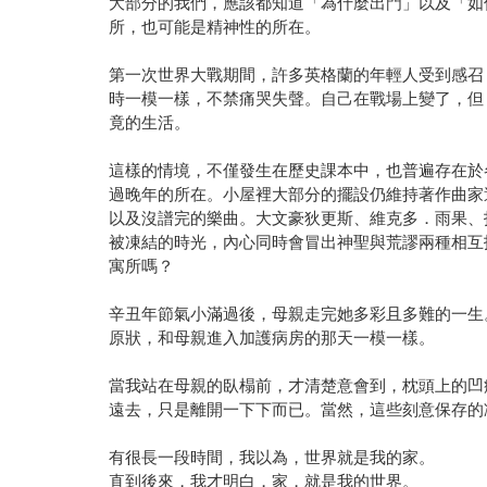
大部分的我們，應該都知道「為什麼出門」以及「如
所，也可能是精神性的所在。
第一次世界大戰期間，許多英格蘭的年輕人受到感召
時一模一樣，不禁痛哭失聲。自己在戰場上變了，但
竟的生活。
這樣的情境，不僅發生在歷史課本中，也普遍存在於各地的觀
過晚年的所在。小屋裡大部分的擺設仍維持著作曲家
以及沒譜完的樂曲。大文豪狄更斯、維克多．雨果、
被凍結的時光，內心同時會冒出神聖與荒謬兩種相互
寓所嗎？
辛丑年節氣小滿過後，母親走完她多彩且多難的一生
原狀，和母親進入加護病房的那天一模一樣。
當我站在母親的臥榻前，才清楚意會到，枕頭上的凹
遠去，只是離開一下下而已。當然，這些刻意保存的
有很長一段時間，我以為，世界就是我的家。
直到後來，我才明白，家，就是我的世界。