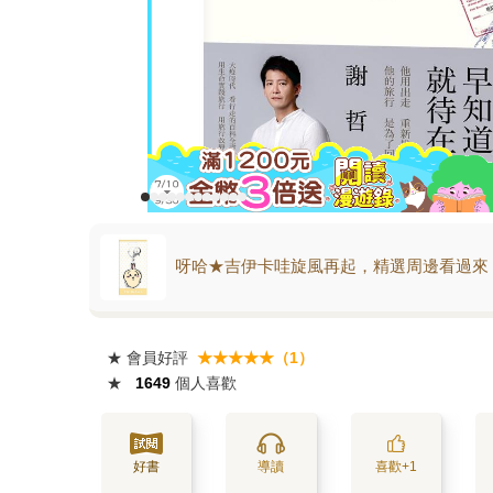
呀哈★吉伊卡哇旋風再起，精選周邊看過來
★
會員好評
★★★★★（1）
★
1649
個人喜歡
好書
導讀
喜歡+1