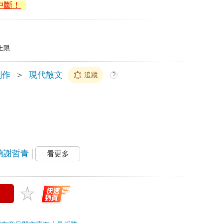
中斷！
上限
創作
＞
現代散文
追蹤
?
讀謝哲青
看更多