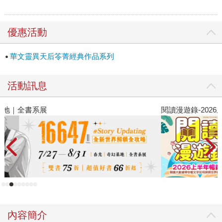
優惠活動
華文靈異天后笭菁經典作品系列
活動訊息
閱讀漫遊錄-2026上半年暢銷榜
飢
內容簡介