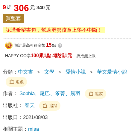
306
9
折
元
340
元
買整套
認購希望書包，幫助弱勢孩童上學不中斷！
15
預計最高可得金幣
點
?
100累1點 4點抵1元
HAPPY GO享
折抵無上限
分類：
中文書
＞
文學
＞
愛情小說
＞
華文愛情小說
追蹤
作者：
Sophia、尾巴、笭菁、晨羽
追蹤
出版社：
春天
追蹤
出版日：
2021/08/03
相關主題：
misa