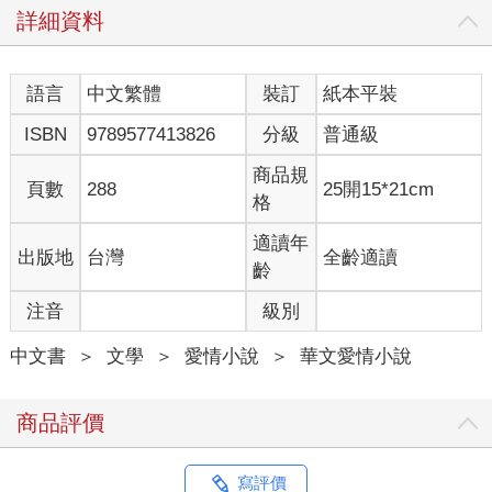
詳細資料
語言
中文繁體
裝訂
紙本平裝
ISBN
9789577413826
分級
普通級
商品規
頁數
288
25開15*21cm
格
適讀年
出版地
台灣
全齡適讀
齡
注音
級別
中文書
＞
文學
＞
愛情小說
＞
華文愛情小說
商品評價
寫評價