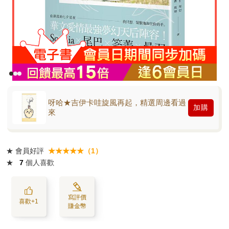
呀哈★吉伊卡哇旋風再起，精選周邊看過
加購
來
★
會員好評
★★★★★（1）
★
7
個人喜歡
寫評價
喜歡+1
賺金幣