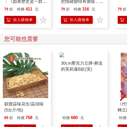
：《如果歷史是一群
把情緒變得有價值，跟
喵》作者最新力作，附
誰都能自在相處
411
316
79
折
特價
元
79
折
特價
元
79
折
【首卷特典】拉頁
加入購物車
加入購物車
您可能也需要
穎寶蒜味花生/蒜頭味
30cm壓克力立牌-葬送
《代
(5台斤/包)
的芙莉蓮B款(芙)
轉立
758
680
89
折
特價
元
特價
元
特價