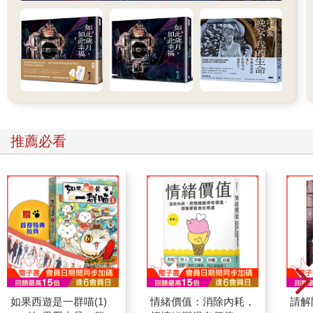
推薦必看
如果西遊是一群喵(1)
情緒價值：消除內耗，
請解