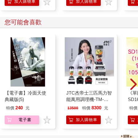
加入購物車
加入購物車
您可能會喜歡
【電子書】冷面天使
JTC杰帝士三匹馬力智
《單
典藏版(5)
能萬用調理機-TM-
SD
800-黑-公司貨(真正破
240
8300
特價
元
特價
元
特價
13500
壁機/高敏敏推薦)
電子書
加入購物車