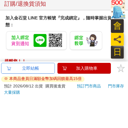
訂購/退換貨須知
加入金石堂 LINE 官方帳號『完成綁定』，隨時掌握出貨動
會
態：
員
日
提醒您！！
金石堂及銀行均不會請您操作ATM! 如接獲電話要求您前往
立即結帳
加入購物車
ATM提款機，請不要聽從指示，以免受騙上當！
※ 本商品會員日滿額金幣加碼回饋最高15倍
退換貨須知：
預計 2026/08/12 出貨
購買後進貨
預訂門市商品
門市庫存
大量採購
**提醒您，鑑賞期不等於試用期，退回商品須為全新狀態**
依據「消費者保護法」第19條及行政院消費者保護處公告之
「通訊交易解除權合理例外情事適用準則」，以下商品購買
後，除商品本身有瑕疵外，將不提供7天的猶豫期：
易於腐敗、保存期限較短或解約時即將逾期。（如：生
鮮食品）