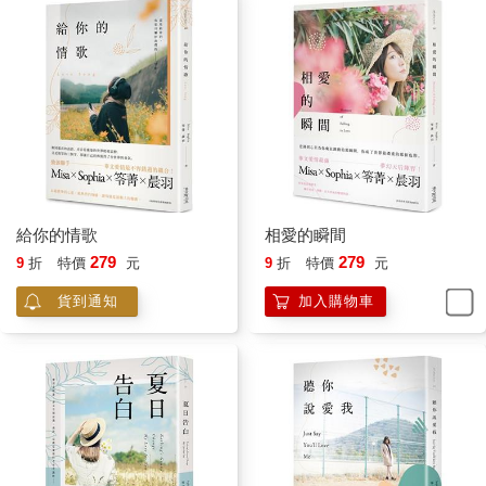
給你的情歌
相愛的瞬間
279
279
9
折
特價
元
9
折
特價
元
貨到通知
加入購物車