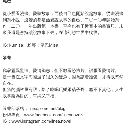
尾巴
從小愛看漫畫、愛聽故事，而後自己也開始說起故事。從畫漫畫
到寫小說，沒變的都是熱愛說故事的自己。二〇一〇年開始寫
作，二〇一一年出版第一本書，至今也有了近百本的書寶貝。未
來我還是會持續說故事下去，在這幻想世界中徜徉。
IG:ikumisa、粉專：尾巴Misa
笭菁
寫著靈異驚悚、愛情勵志，但不敢看恐怖片、討厭看愛情片。
是一隻在文字海裡游了很久的雙魚，因為讀者護體，才得以悠然
自在。
但魚的腦容量有限，除了吃喝玩樂跟稿子外，塞不下其他，人生
以享樂為目的，單純又幸福。
笭菁部落格：linea.pixnet.net/blog
粉絲專頁：www.facebook.com/lineanovels
IG：www.instagram.com/linea.novel