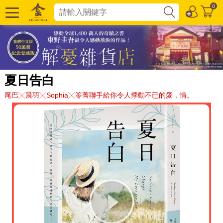
0
夏日告白
尾巴╳晨羽╳Sophia╳笭菁聯手給你令人悸動不已的愛．情。