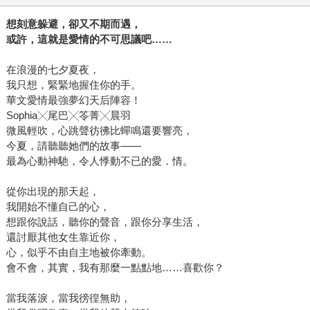
想刻意躲避，卻又不期而遇，
或許，這就是愛情的不可思議吧……
在浪漫的七夕夏夜，
我只想，緊緊地握住你的手。
華文愛情最強夢幻天后陣容！
Sophia╳尾巴╳笭菁╳晨羽
微風輕吹，心跳聲彷彿比蟬鳴還要響亮，
今夏，請聽聽她們的故事——
最為心動神馳，令人悸動不已的愛．情。
從你出現的那天起，
我開始不懂自己的心，
想跟你說話，聽你的聲音，跟你分享生活，
還討厭其他女生靠近你，
心，似乎不由自主地被你牽動。
會不會，其實，我有那麼一點點地……喜歡你？
當我落淚，當我徬徨無助，