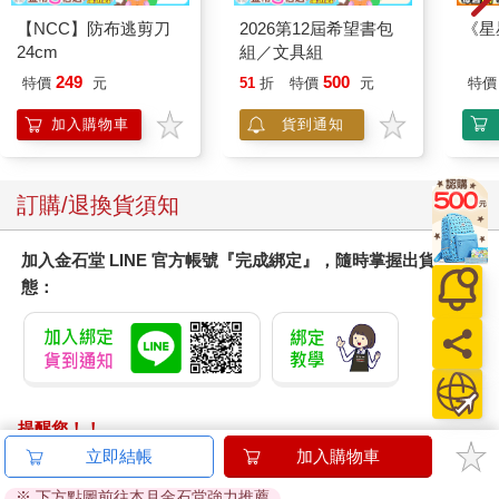
【NCC】防布逃剪刀
2026第12屆希望書包
《星
24cm
組／文具組
249
500
特價
元
51
折
特價
元
特價
加入購物車
貨到通知
訂購/退換貨須知
加入金石堂 LINE 官方帳號『完成綁定』，隨時掌握出貨動
態：
提醒您！！
金石堂及銀行均不會請您操作ATM! 如接獲電話要求您前往
立即結帳
加入購物車
ATM提款機，請不要聽從指示，以免受騙上當！
※ 下方點圖前往本月金石堂強力推薦