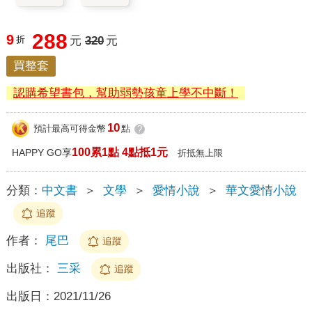
288
9
折
元
320
元
買整套
認購希望書包，幫助弱勢孩童上學不中斷！
10
預計最高可得金幣
點
?
100累1點 4點抵1元
HAPPY GO享
折抵無上限
分類：
中文書
＞
文學
＞
愛情小說
＞
華文愛情小說
追蹤
作者：
尾巴
追蹤
出版社：
三采
追蹤
出版日：
2021/11/26