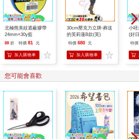
北極熊美紋遮蔽膠帶
30cm壓克力立牌-葬送
小呸
24mm×30y藍
的芙莉蓮B款(芙)
(好日
81
680
88
折
特價
元
特價
元
特價
加入購物車
加入購物車
您可能會喜歡