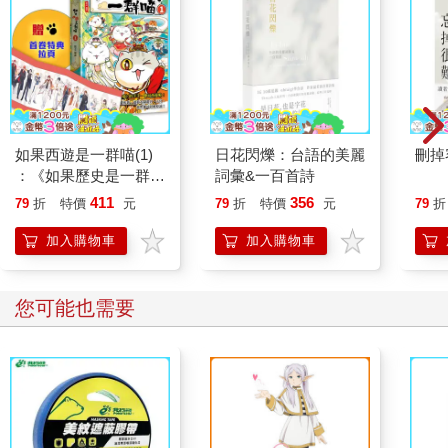
如果西遊是一群喵(1)
日花閃爍：台語的美麗
刪掉
：《如果歷史是一群
詞彙&一百首詩
喵》作者最新力作，附
411
356
79
折
特價
元
79
折
特價
元
79
折
【首卷特典】拉頁
加入購物車
加入購物車
您可能也需要