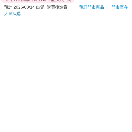
退換貨須知：
預計 2026/08/14 出貨
購買後進貨
預訂門市商品
門市庫存
大量採購
**提醒您，鑑賞期不等於試用期，退回商品須為全新狀態**
依據「消費者保護法」第19條及行政院消費者保護處公告之
「通訊交易解除權合理例外情事適用準則」，以下商品購買
後，除商品本身有瑕疵外，將不提供7天的猶豫期：
易於腐敗、保存期限較短或解約時即將逾期。（如：生
鮮食品）
依消費者要求所為之客製化給付。（客製化商品）
報紙、期刊或雜誌。（含MOOK、外文雜誌）
經消費者拆封之影音商品或電腦軟體。
非以有形媒介提供之數位內容或一經提供即為完成之線
上服務，經消費者事先同意始提供。（如：電子書、電
子雜誌、下載版軟體、虛擬商品…等）
已拆封之個人衛生用品。（如：內衣褲、刮鬍刀、除毛
刀…等）
若非上列種類商品，均享有到貨7天的猶豫期（含例假
日）。
辦理退換貨時，商品（組合商品恕無法接受單獨退貨）必須