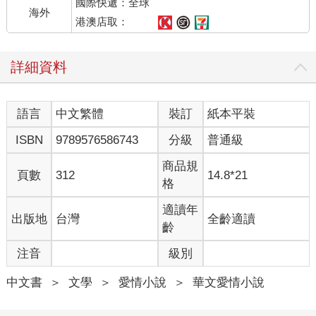
國際快遞：全球
海外
港澳店取：
詳細資料
語言
中文繁體
裝訂
紙本平裝
ISBN
9789576586743
分級
普通級
商品規
頁數
312
14.8*21
格
適讀年
出版地
台灣
全齡適讀
齡
注音
級別
中文書
＞
文學
＞
愛情小說
＞
華文愛情小說