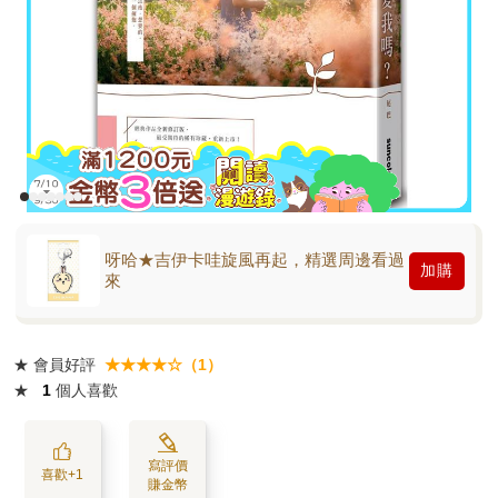
呀哈★吉伊卡哇旋風再起，精選周邊看過
加購
來
★
會員好評
★★★★☆（1）
★
1
個人喜歡
寫評價
喜歡+1
賺金幣