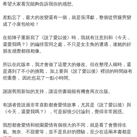
希望大家看完能夠告訴我你的感想。
差點忘了，最大的改變還有一個，就是張澤獻，整個從劈腿男變
成了小衰包哈哈！
在前陣子重新寫了《說了愛以後》時，我就有注意到和《今天，
還愛我嗎？》的編排雷同之處，不只是女主角的遭遇，連她的好
朋友感覺都很相像。
所以在此版本，我才會做了這麼大的修改。但在整理人稱時，還
是遇到了不小的挑戰， 加上要與《說了愛以後》裡頭的時間線有
些重疊， 因此也花了一點小時間。
謝謝舊雨新知的支持，讓這些書籍能有機會再次出版。
有讀者曾說過非常喜歡都會愛情故事，尤其是《說了愛以後》與
《今天，還愛我嗎？》，可是卻很少討論到，覺得非常困惑。
我想都會愛情和校園愛情有個很大的不同，就是看了會覺得生
氣、無奈、不甜蜜等，並不是良好的體驗，至少在這兩本書都是