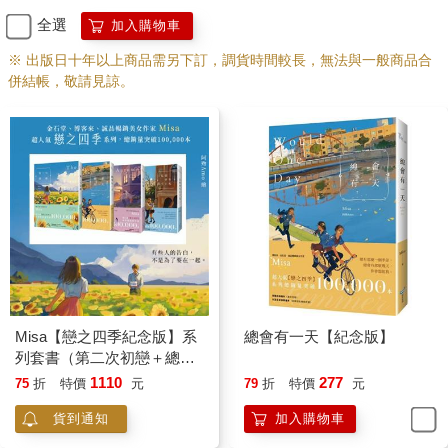
全選
加入購物車
※ 出版日十年以上商品需另下訂，調貨時間較長，無法與一般商品合
併結帳，敬請見諒。
Misa【戀之四季紀念版】系
總會有一天【紀念版】
列套書（第二次初戀＋總會
有一天＋秋的貓＋這個寒冬
1110
277
75
折
特價
元
79
折
特價
元
不下雪）
貨到通知
加入購物車