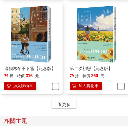
這個寒冬不下雪【紀念版】
第二次初戀【紀念版】
316
260
79
折
特價
元
79
折
特價
元
加入購物車
加入購物車
看更多
相關主題