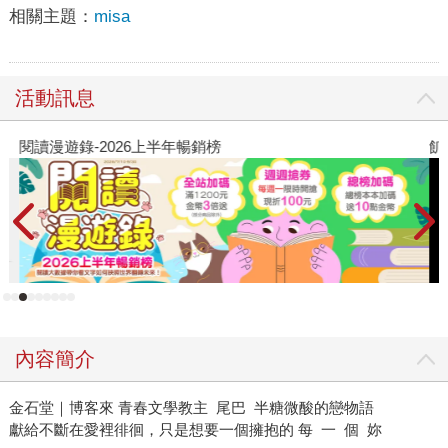
相關主題：
misa
活動訊息
閱讀漫遊錄-2026上半年暢銷榜
飢
內容簡介
金石堂｜博客來 青春文學教主 尾巴 半糖微酸的戀物語
獻給不斷在愛裡徘徊，只是想要一個擁抱的 每 一 個 妳