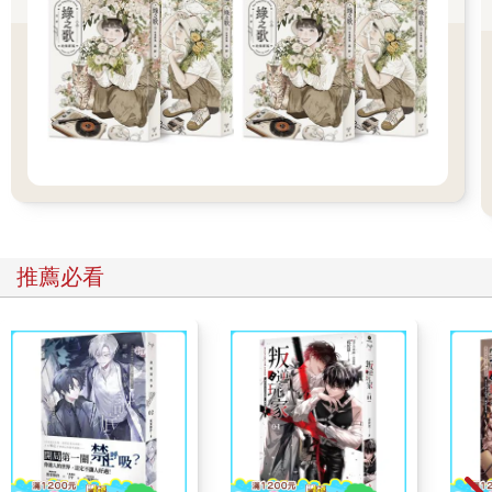
「哇！」小姐弟倆被父親這聲厲笑嘶吼噴了滿臉血，登時魂飛魄
散、嚇暈昏厥。
「嘻……」男人淌著舌頭，舉著生魚片刀瞧瞧姐姐、瞅瞅弟弟，
彷彿在考慮該從誰開始下手。
他做出了決定，將刀尖對準姐姐頸子，緩緩送去。
「不行……」男人陡然用左手抓住右手，將刀尖扳轉，指向自己
咽喉。
「噫！」他喉間滾動著奇異獸音，像是驚訝男人此時竟還有餘力
反抗，那獸音憤怒嘶吼：「這是代價！這是請瓊姑仙做事的代
價！」
「妳要代價，請收下吧……」男人鼓盡全力，將生魚片刀插進自
推薦必看
己咽喉，同時踉蹌的往窗戶衝去，轟隆一聲撞破了窗戶，身子翻
出窗外。
九樓華廈窗外沒裝鐵窗，男人轉眼墜地，在地上癱出一個古怪姿
勢。
鮮血自男人腦袋向四周緩緩散開。
【不可褻瀆聖誕老人】 龍雲
【1】