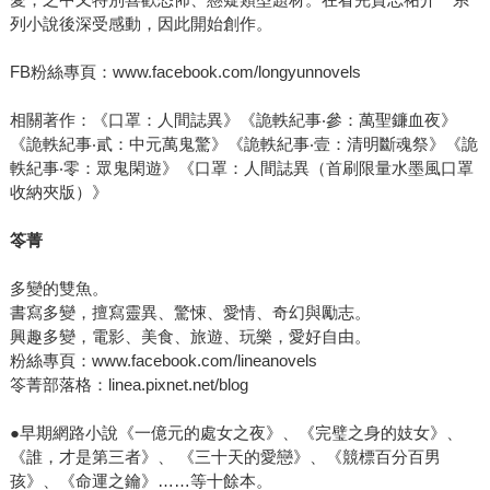
列小說後深受感動，因此開始創作。
FB粉絲專頁：www.facebook.com/longyunnovels
相關著作：《口罩：人間誌異》《詭軼紀事‧參：萬聖鐮血夜》
《詭軼紀事‧貳：中元萬鬼驚》《詭軼紀事‧壹：清明斷魂祭》《詭
軼紀事‧零：眾鬼閑遊》《口罩：人間誌異（首刷限量水墨風口罩
收納夾版）》
笭菁
多變的雙魚。
書寫多變，擅寫靈異、驚悚、愛情、奇幻與勵志。
興趣多變，電影、美食、旅遊、玩樂，愛好自由。
粉絲專頁：www.facebook.com/lineanovels
笭菁部落格：linea.pixnet.net/blog
●早期網路小說《一億元的處女之夜》、《完璧之身的妓女》、
《誰，才是第三者》、 《三十天的愛戀》、《競標百分百男
孩》、《命運之鑰》……等十餘本。