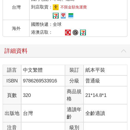
「聖誕節？」
到店取貨：
台灣
不限金額免運費
「對。就是聖誕節。」
「啊？真的假的！」
國際快遞：全球
「每年世界上失蹤人口最多的一天，就是聖誕節，而且，是其他
海外
節日，整整二十倍。」
港澳店取：
每一年，聖誕節失蹤的人，是一年其他日子的二十倍？
詳細資料
第一章 火車上的失蹤案
語言
中文繁體
裝訂
紙本平裝
小梅，就是在三年前的聖誕節失蹤的。
對阿盛而言，小梅的失蹤就像是生命中一個永遠關不起來的盒
ISBN
9786269533916
分級
普通級
子，不只如此，盒內還不斷發出各種呢喃低語，糾纏且困擾著阿
盛。
商品規
頁數
320
21*14.8*1
阿盛和小梅，以及小安，三人從小一起長大，小梅失蹤的時候已
格
經十七歲，高中二年級，絕對是已經能夠照顧自己、遇到危險知
道躲避的年紀。
適讀年
出版地
台灣
全齡適讀
不過雖然一起長大，但阿盛的成績卻和小梅天差地遠，阿盛是那
齡
種萬年吊車尾，而小梅卻是師長眼中品學兼優的學生。
注音
級別
他們兩人卻很常走在一起，小梅總是笑阿盛的名次從後面數起來