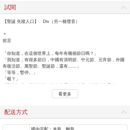
試閱
【聖誕 失蹤人口】 Div（另一種聲音）
＊
前言
「你知道，在這個世界上，每年有幾個節日嗎？」
「我知道，有很多節日，中國有清明節、中元節、元宵節，外國
有復活節、萬聖節、聖誕節，還有……」
「等等，暫停。」
「喔？」
「那你知道，根據統計，每年的哪一個節日，失蹤人數最多
嗎？」
看更多
「咦？失蹤人數和節日哪有關係？」
「原本也以為沒有關係，但事實上，當開始調查，才發現比例異
常的驚人呢。」
配送方式
「那是哪一個節日？」
「我和你說，就是天空下著雪，巷口播放著溫馨音樂，人們躲在
國內宅配：本島、離島
溫暖屋子裡和家人團聚，舉起酒杯互相擁抱的那個節日……」