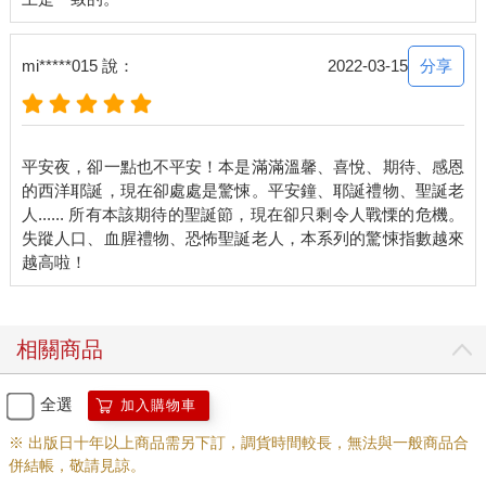
到了行李架上。
「沒……沒有。」小梅臉色發白，雙手互握，指尖微微顫抖著。
「那妳臉色怎麼這麼糟？」阿盛回到了座位上。
分享
mi*****015 說：
2022-03-15
「我……我最近，遇到了一些怪事。」
「怪事？」
這時，他們感覺到位置微微一震，火車開始行駛了。
「嗯，我也不確定究竟是不是我的幻想？還是真的發生了？」小
平安夜，卻一點也不平安！本是滿滿溫馨、喜悅、期待、感恩
梅身體發抖著。「我常聽到，我周圍有聲音。」
的西洋耶誕，現在卻處處是驚悚。平安鐘、耶誕禮物、聖誕老
「聲音？」
人...... 所有本該期待的聖誕節，現在卻只剩令人戰慄的危機。
「是的，房間裡面明明只有我一個人，卻有一張紙，或一枝筆掉
失蹤人口、血腥禮物、恐怖聖誕老人，本系列的驚悚指數越來
落，鏘的一聲。」
「是風吧？」
「沒有風。」小梅用力搖頭，「就算有風，也不足把筆吹落在
地。」
「嗯。」
相關商品
「一個人在廁所裡面，也可以聽到門外有聲音……」小梅繼續說
著，眼神中充滿了恐懼。「細碎的腳步聲，在門外徘徊著。」
全選
加入購物車
「嗯。」
「但當我上完廁所推開門，卻又空無一人。」
※ 出版日十年以上商品需另下訂，調貨時間較長，無法與一般商品合
「嗯。」
併結帳，敬請見諒。
「而且情況越來越嚴重。」小梅苦笑，「我走在路上，甚至可以