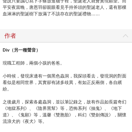
聲說只要誠心寫下字條放進襪子裡，聖誕老人就會實現願望。而
平安夜當晚，唐恩羽卻親眼看見手持斧頭的聖誕老人，還有那棵
血淋淋的聖誕樹下放滿了不該存在的聖誕禮物……
作者
Div
（另一種聲音）
現職工程師，兩個小孩的爸爸。
小時候，發現床邊有一個黑色蟲洞，我探頭看去，發現洞的對面
看似是相同世界，其實卻有諸多歧異，有如正反兩側，各自繽
紛。
之後歲月，探索各處蟲洞，並以筆記錄之，故有作品如長篇奇幻
《地獄系列》、《陰界黑幫》等，恐怖系列《抽鬼》、《地下
道》、《鬼願》等，溫馨《雙胞胎》，科幻《雙劍傳說》，關懷
流浪犬的《夜犬》等。