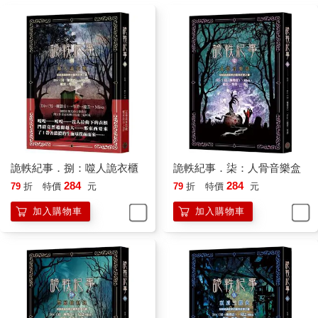
感覺到背後有人跟著我，而當我回頭，卻又是空無一物。」
「嗯。會不會妳讀書壓力太大了？」阿盛雖然也覺得這情況很古
怪，但決定先安撫一下小梅。「聖誕節我們回家，妳好好吃頓妳
媽煮的飯，休息一下肯定就沒事了。」
「唸書壓力大嗎？小安也這樣說。」小梅苦笑。「他之前就聽說
我功課壓力很大，還很好心的送了小禮物給我，可是……可
是……」
「可是什麼？」
「可是到了昨天晚上，當我看到這個，我嚇得幾乎失眠，這也是
我差點趕不上火車的原因。」小梅說到這，語氣顫抖，肯定受到
詭軼紀事．捌：噬人詭衣櫃
詭軼紀事．柒：人骨音樂盒
了巨大的驚嚇。
「妳看到了什麼？」
284
284
79
折
特價
元
79
折
特價
元
「我看到了……」小梅用力吞了一口口水，彎下腰，用手抓著襪
加入購物車
加入購物車
子邊緣，把襪子往下拉。
同時間，火車轟隆轟隆的穿出了地下鐵路，來到了沒有陽光、陰
氣沉沉的天空之下。
而阿盛也看到了，小梅拉開襪子之後，她小腿的「那個東西」。
那是五條暗紅色的長條紋路，像藤蔓般攀爬在她小腿肚之上，阿
盛基於直覺，喊出了他腦中第一個反映出的名詞。
「手印？」