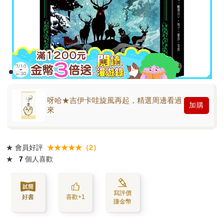
呀哈★吉伊卡哇旋風再起，精選周邊看過
加購
來
★
會員好評
★★★★★（2）
★
7
個人喜歡
寫評價
好書
喜歡+1
賺金幣