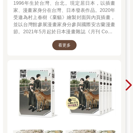
著說：「放過我孩子吧……不甘他們的事啊……」
1996年生於台灣、台北。現定居日本，以插畫
「不……好……」男人喉間響起這兩個字，一手揪住自己後腦頭
家、漫畫家身分在台灣、日本發表作品。2020年
髮重重一按，將男人臉面往玻璃廳桌重重一按。
受邀為村上春樹《棄貓》繪製封面與內頁插畫，
磅啷──玻璃廳桌被男人用臉撞裂炸碎。
並以台灣館參展漫畫家身分參與國際安古蘭漫畫
男人跪倒在地，鼻梁歪斜，臉龐破出好幾道可怕裂口，鮮血瞬間
節。2021年5月起於日本漫畫雜誌《月刊 Comic
染紅了整張臉。
Beam》初次連載作品《綠之歌-收集群風-》，並
「爸爸──」姐弟倆哭叫著奔到男人身旁，不顧一地碎玻璃，噗通
看更多
於2022年5月於台日同步發行單行本，爾後獲得
跪下，抱著男人大腿，大哭哀求。「瓊姑仙不要打我爸爸……」
日本「這本漫畫真厲害2023」、THE BEST
「瓊姑仙，求求妳放過我們……」
「嘻。」男人露出奇異笑容，倏地站直身子，揪住小姐弟頭髮，
MANGA 2023入選、台灣金漫獎年度漫畫獎入圍
拖著兩人往房間走去。
等肯定。2023年4月起再度於《月刊 Comic
「瓊姑仙！不要！」「好痛！」小姐弟驚恐哀求，但男人手勁奇
Beam》連載新作《間隙》。
大無比，轉眼就將姐弟倆拖回房中，推倒在小桌前，接著一把拿
起桌上那柄寫滿血字符籙的生魚片刀。
「請瓊姑仙……做事……」男人兩隻眼睛閃爍著奇異光芒、歪著
腦袋，握著生魚片刀朝胳臂這兒割割、那兒劃劃，彷彿在測試刀
刃銳利程度。「要付出……代價……」
男人挺直身子、仰高腦袋、張大嘴巴、伸出舌頭，舉起生魚片
刀，豎著從舌尖往下一拉，將舌頭切成猶如蛇信般的分岔形狀。
「請瓊姑仙做事！」男人彎腰低頭，朝著跪伏在地的小姐弟倆狂
笑大吼：「要付出代價──」