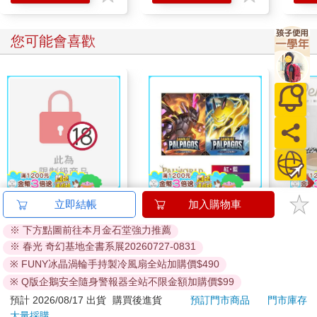
等待著那東西再度出現一樣。
結果正如小寶預期，那東西又再度晃進了小寶的視線之中，這一
您可能會喜歡
次有所準備的小寶，終於看清楚了那東西的真面目了，與此同
時，小寶原本就已經張大的嘴巴，也彷彿解放般發出了淒厲的叫
聲。
小寶立刻轉身，一邊叫著，一邊用力搥著媽媽的門。
伴隨著小寶的叫聲與搥門聲，媽媽的怪聲也瞬間停住，但是房門
並沒有開啟，而是過了好一陣子，小寶都叫到沒聲之後，才猛然
打了開來。
一看到媽媽，小寶立刻撲到媽媽的懷抱之中，然後用手指著客廳
的方向，說出自己看到的東西。
「有腳！空中！腳在飛！」年幼的小寶這麼叫著。
這時衣衫不整、只穿著一條內褲的叔叔，也跑了過來，在媽媽眼
連同慾望澈底吞噬你
幻獸帕魯卡牌遊戲 第
【KI
立即結帳
加入購物車
神的驅使之下，前往客廳查看。
（全）【特裝版】
一彈 紅藍預組+紫綠預
列-
過了一會兒之後，客廳傳來叔叔淒厲的叫聲。
※ 下方點圖前往本月金石堂強力推薦
組 Dawn of Palpagos
平煎
580
1280
特價
元
特價
元
56
折
媽媽也慌了，雖然有點猶豫，但是還是踏出了房門，想要去客廳
※ 春光 奇幻基地全書系展20260727-0831
日文版（各一）
看看到底是怎麼回事。
※ FUNY冰晶渦輪手持製冷風扇全站加購價$490
上市通知我
加入購物車
小寶抓著媽媽的睡袍，躲在媽媽身後來到了客廳，然後就看到了
※ Q版企鵝安全隨身警報器全站不限金額加購價$99
那個景象。
預計 2026/08/17 出貨
購買後進貨
預訂門市商品
門市庫存
一個身穿著聖誕老公公裝的人，吊死在客廳的天花板上。
訂購/退換貨須知
大量採購