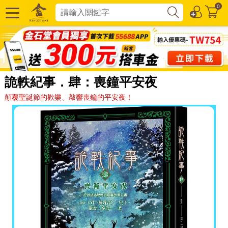
0
詭軼紀事．肆：喪鐘平安夜
顛覆聖誕節的歡樂、敲響喪鐘的平安夜！