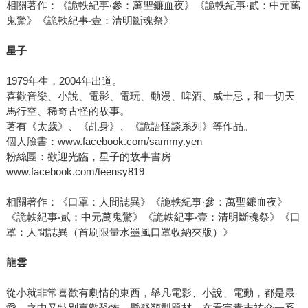
相關著作：《詭軼紀事‧參：萬聖鐮血夜》《詭軼紀事‧貳：中元萬
鬼驚》《詭軼紀事‧壹：清明斷魂祭》
星子
1979年生，2004年出道。
喜歡音樂、小說、電影、電玩、動漫、啤酒、威士忌，和一切天
馬行空、稀奇古怪的故事。
著有《太歲》、《乩身》、《詭語怪談系列》等作品。
個人臉書：www.facebook.com/sammy.yen
粉絲團：歡迎光臨，星子的故事書房
www.facebook.com/teensy819
相關著作：《口罩：人間誌異》《詭軼紀事‧參：萬聖鐮血夜》
《詭軼紀事‧貳：中元萬鬼驚》《詭軼紀事‧壹：清明斷魂祭》《口
罩：人間誌異（首刷限量水墨風口罩收納夾版）》
龍雲
從小就非常喜歡有劇情的東西，舉凡電影、小說、電動，都是最
愛，之中又特別喜歡恐怖、懸疑類型題材。在看完貴志祐介一系