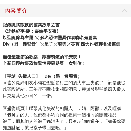
內容簡介
記錄詭譎散軼的靈異故事之書
《詭軼紀事‧肆：喪鐘平安夜》
以聖誕節為主題 ╳ 多名恐怖靈異作者聯名短篇集
Div
（另一種聲音）╳星子╳龍雲╳笭菁 四大作者聯名短篇集
顛覆聖誕節的歡樂、敲響喪鐘的平安夜！
全新四段故事恐怖驚悚靈異懸疑一次到位！
【聖誕 失蹤人口】 Div（另一種聲音）
阿盛的最好朋友小梅在聖誕節行進間的火車上失蹤了，於是他從
此架設網站，三年裡不斷收集相關消息，赫然發現聖誕節失蹤人
口竟是其他節日的二十倍。
阿盛從網頁上聯繫其他失蹤的相關人士：娟、阿邵，以及暱稱
「老師」的人，他們都不約而同的提到一個相同的關鍵物品——
襪子，而其他人的襪子都消失了，只有老師的還在，「如果你要
知道謎底，就把襪子帶回去吧。」