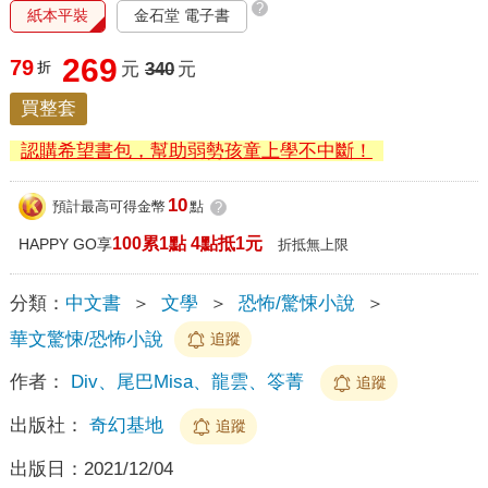
?
紙本平裝
金石堂 電子書
269
79
折
元
340
元
買整套
認購希望書包，幫助弱勢孩童上學不中斷！
10
預計最高可得金幣
點
?
100累1點 4點抵1元
HAPPY GO享
折抵無上限
分類：
中文書
＞
文學
＞
恐怖/驚悚小說
＞
華文驚悚/恐怖小說
追蹤
作者：
Div、尾巴Misa、龍雲、笭菁
追蹤
出版社：
奇幻基地
追蹤
出版日：
2021/12/04