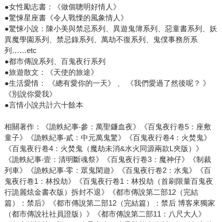
●女性勵志書：《做個聰明好情人》
●驚悚星座書《令人戰慄的風象情人》
●驚悚小說：陳小美與禁忌系列、異遊鬼簿系列、惡童書系列、妖
異魔學園系列、禁忌錄系列、萬劫不復系列、鬼僕事務所系
列……etc
●都市傳說系列、百鬼夜行系列
●旅遊散文：《天使的旅途》
●生活愛情： 《總有愛你的一天》 、 《我們愛過了然後呢？ 》
《別說你愛我》
●言情小說共計六十餘本
相關著作：《詭軼紀事‧參：萬聖鐮血夜》《百鬼夜行卷5：座敷
童子》《詭軼紀事‧貳：中元萬鬼驚》《百鬼夜行卷4：火焚鬼》
《百鬼夜行卷4：火焚鬼（魔劫未消&水火同源兩款L夾版）》
《詭軼紀事‧壹：清明斷魂祭》《百鬼夜行卷3：魔神仔》《制裁
列車》《詭軼紀事‧零：眾鬼閑遊》《百鬼夜行卷2：水鬼》《百
鬼夜行卷1：林投劫》《百鬼夜行卷1：林投劫（首刷限量百鬼夜
行詭麗炫金書衣版）拆封不退》《都市傳說第二部12（完結
篇）：禁后》《都市傳說第二部12（完結篇）：禁后 博客來獨家
（都市傳說社社員證版）》《都市傳說第二部11：八尺大人》