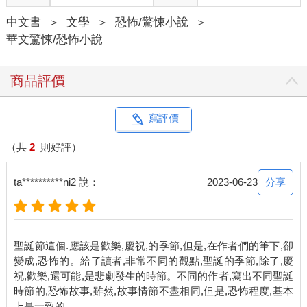
比較快，而阿盛則說小梅是標準書呆子。
中文書
＞
文學
＞
恐怖/驚悚小說
＞
不過，當有人對小梅問起阿盛，小梅的回答卻是真心的讚賞。
華文驚悚/恐怖小說
「他啊，其實超聰明的，就是不愛唸書，你沒看過他玩電腦，架
設網站的樣子，連我都比不上喔。」
另一邊，當阿盛對其他人描述起小梅，阿盛則會揉揉鼻子，露出
商品評價
有點害羞的表情。「坦白說，小梅才不是一般的書呆子，小時候
我跑步還跑輸她勒，她眼鏡只要一脫掉，超正的。」
不過，阿盛與小梅的默契，卻在三年前的聖誕節戛然而止，因為
寫評價
小梅從此失蹤了。
阿盛永遠記得那一天，他和小梅約好在月台碰面，一起搭火車回
（共
2
則好評）
家。
阿盛早了小梅五分鐘到月台，站在人來人往的月台上，等著火車
分享
ta**********ni2 說：
2023-06-23
到來。
很罕見的是，向來做事俐落、受人稱讚的小梅，卻差點遲到了，
她驚險的衝到月台上，要不是阿盛趕快跑來，提著小梅的行李，
衝向火車，這一趟火車可能就趕不上了。
聖誕節這個.應該是歡樂,慶祝,的季節,但是,在作者們的筆下,卻
好不容易跳上火車，阿盛正要唸小梅兩句，卻發現小梅的神色好
變成,恐怖的。給了讀者,非常不同的觀點,聖誕的季節,除了,慶
蒼白。
祝,歡樂,還可能,是悲劇發生的時節。不同的作者,寫出不同聖誕
沒有血色的蒼白。
時節的,恐怖故事,雖然,故事情節不盡相同,但是,恐怖程度,基本
「欸，幹嘛啦，妳昨晚沒睡覺喔？」阿盛幫小梅把行李托高，放