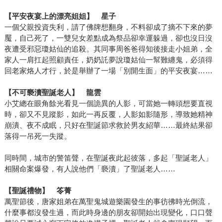
【平安夜宴上的漂亮姐姐】 星子
一個父親投資失利，請了佛牌想翻身，不料卻成了摘不下來的夢
魘，自己死了，一雙兒女差點成為祭品卻幸運躲過，卻也沒日沒
夜遭受邪惡瓊姑仙的追殺。其同事周爸爸得知後接走小姐弟，全
家人一肩扛起照顧責任，奶奶託夢說瓊姑仙一幫難纏鬼，必須得
回老家烙人才行，於是舉辦了一場「別開生面」的平安夜宴……
【不可褻瀆聖誕老人】 龍雲
小艾總在眼角餘光看見一個詭異的人影，可當她一轉頭想要直視
時，卻又不見蹤影，如此一再反覆，人影如影隨形，導致她精神
崩潰、夜不成眠，只好在聖誕節求救於男友紹華……最終結果卻
落得一吊死一失蹤。
同時間，城市的警笛聲，在聖誕夜此起彼落，多起「聖誕老人」
相關命案爆發，有人說他們「褻瀆」了聖誕老人……
【聖誕禮物】 笭菁
萬聖節後，唐家姐弟在萬聖鬼城遊樂園發生的事彷彿時光倒流，
什麼事都沒發生過，而此時身邊的朋友卻開始出現變化，口口聲