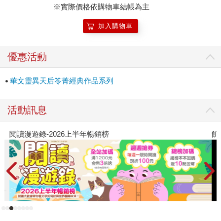
※實際價格依購物車結帳為主
加入購物車
優惠活動
華文靈異天后笭菁經典作品系列
活動訊息
閱讀漫遊錄-2026上半年暢銷榜
飢