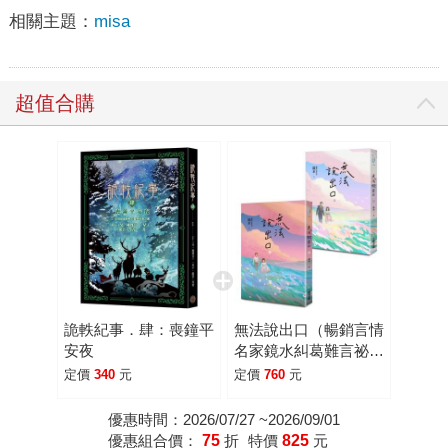
相關主題：
misa
超值合購
詭軼紀事．肆：喪鐘平
無法說出口（暢銷言情
安夜
名家鏡水糾葛難言祕戀
之作套書，讀者等待多
定價
340
元
定價
760
元
年終於登場！）
優惠時間：2026/07/27 ~2026/09/01
優惠組合價：
75
折
特價
825
元