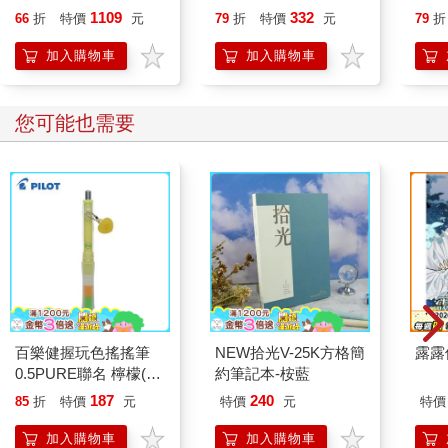
昏暗恐怖的走廊裏面瑟瑟發抖。
1109
332
66
折
特價
元
79
折
特價
元
79
折
房間裡面，傳來一陣媽媽發出來的怪聲，此刻聽起來更像是在裡
面遇到更恐怖的事情一樣嚎叫著。
加入購物車
加入購物車
他知道，叔叔又來了，只要叔叔來的時候，媽媽的房門都會鎖起
來，然後在房間裡面發出這樣的怪聲。
而現在他又需要面對另外一個抉擇，到底該轉身逃回自己光線充
您可能也需要
足的屋內，還是敲門尋求聽起來比自己還驚恐的媽媽慰藉。
正當小寶還在考慮這個堪稱人生以來最大難題的同時，他眼角的
餘光，突然看到了一個奇怪的東西。
雖然此刻的他，一點風吹草動恐怕都可以嚇破他小小的膽，但是
他還是緩緩的將頭轉過去，往客廳的方向看。
從媽媽房門的角度，只能看到客廳的一部分，兩邊走廊牆壁限縮
了小寶的視線。
客廳裡面一片漆黑，只剩下窗外透進來的光線，勉強描繪出一些
輪廓。
看起來一切正常，並沒有什麼異狀……
百樂健握玩色搖搖筆
NEW拾光V-25K方格簡
露露
就當小寶這麼想的時候，一個東西突然晃進了小寶的視野，小寶
0.5PURE聯名 檸檬(限
約筆記本-桉藍
嚇到縮了起來。那東西晃進來之後，很快就晃了出去。小寶根本
量)
沒看清楚那晃進來的東西是什麼，只知道是條長長的、大大的東
187
240
85
折
特價
元
特價
元
特價
西。
加入購物車
加入購物車
不過因為那東西稍縱即逝，小寶只是縮著肩、張著嘴，就好像在