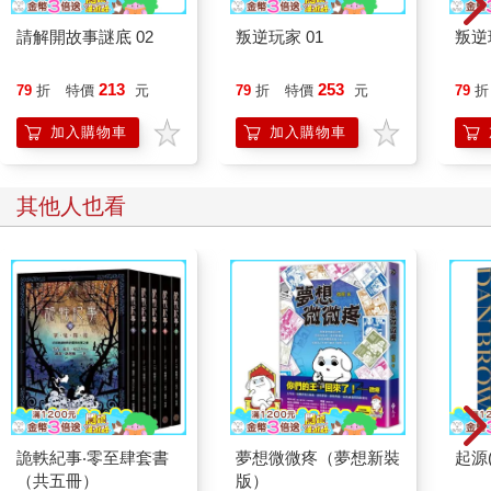
小寶猛然從惡夢中驚醒，房間裡面是一片暗紅。
小小的心臟在他的胸膛裡面激烈跳動，他不記得自己到底為什麼
請解開故事謎底 02
叛逆玩家 01
叛逆
這麼害怕，只知道現在的他，需要一點親情的慰藉。
他爬下床，哭喪著臉，朝著門口走去。
213
253
79
折
特價
元
79
折
特價
元
79
折
他一直都不喜歡這個媽媽留給他的紅色睡前燈，如果是爸爸的
話，一定會讓他開書桌上的小燈，讓他不至於像現在這樣突然醒
加入購物車
加入購物車
來時，感到詭異與害怕。
他到了門口，踮起腳尖按下大燈的開關，房間裡面頓時亮了起
其他人也看
來。
雖然明亮的燈光，給他的心靈帶來了些許安心感，但是那恐懼又
悲傷的感覺卻仍然縈繞在他的心中，久久未曾散去。
說來真的很諷刺，今天晚上是平安夜，一個理應最安詳、和平的
夜晚，但是小寶卻感覺到無比的驚恐。
過了一會兒之後，小寶屈服於心中的恐懼與不安，決定開門去找
媽媽。
他打開門，走廊是一片漆黑，他將門推開，讓房間裡面的燈光可
以照亮他通往媽媽房間的路。
他深呼吸一口氣，鼓足了勇氣跑到媽媽的房門前，房門緊閉，他
想要開門，一轉之下卻發現門鎖住了。
詭軼紀事‧零至肆套書
夢想微微疼（夢想新裝
起源
這是個錯誤的決定，如今宛如驚弓之鳥的他，卻只能一個人在這
（共五冊）
版）