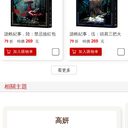
是手印，像是某個人用手抓著小梅的小腿，正要往某地方拖下
去。
【平安夜宴上的漂亮姐姐】 星子
#.01
詭軼紀事．陸：禁忌撿紅包
詭軼紀事．伍：頭肩三把火
寒冬夜裡一戶人家，昏暗房間小木桌上，擺滿高低不一的蠟燭和
一只黃銅檀香爐，燭光搖曳閃爍，檀香煙霧裊裊升起。
269
269
79
折
特價
元
79
折
特價
元
檀香爐前，橫擺著一把生魚片刀，刀身上寫著密密麻麻的血色符
加入購物車
加入購物車
籙。
一對小姐弟淚流滿面地跪在小桌前，雙手合十祈禱。
房門外響著一聲聲男人哽咽哀求。「瓊姑仙……求求妳……放過
看更多
我兒子女兒，妳要命，我的命給妳……我孩子還小……他
們……」
男人還沒說完，彷彿受到襲擊般痛苦哀號起來，伴隨著一記記沉
相關主題
重擊打聲。
「爸爸……」姐弟倆相望一眼，忍不住站起身，抹著眼淚往房門
走，探頭偷瞧外頭動靜。
客廳陰深晦暗，男人站在客廳自搧巴掌、扯耳朵揪頭髮，喉間滾
動著猶如陰邪凶獸般的聲音。「不……好……」
高妍
「咳咳……瓊姑仙、瓊姑仙……」男人一面賞自己巴掌，一面哭