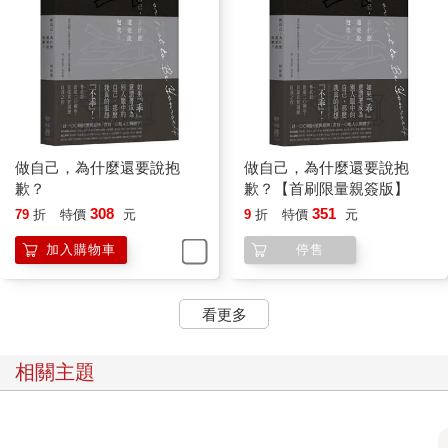
做自己，為什麼還要說抱
做自己，為什麼還要說抱
歉？
歉？【首刷限量親簽版】
308
351
79
折
特價
元
9
折
特價
元
加入購物車
停售
看更多
相關主題