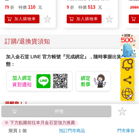
Pokemon Ecology
212
110
513
79
折
特價
元
9
折
特價
元
2980
(Pokemon Pikachu
電動
Press)
2210
加入購物車
加入購物車
訂購/退換貨須知
加入金石堂 LINE 官方帳號『完成綁定』，隨時掌握出貨動
態：
提醒您！！
金石堂及銀行均不會請您操作ATM! 如接獲電話要求您前往
停售
ATM提款機，請不要聽從指示，以免受騙上當！
※ 下方點圖前往本月金石堂強力推薦
退換貨須知：
限買 1 個
預訂門市商品
門市庫存
**提醒您，鑑賞期不等於試用期，退回商品須為全新狀態**