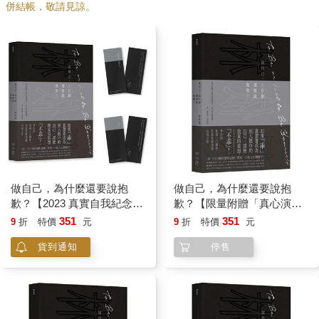
併結帳，敬請見諒。
做自己，為什麼還要說抱
做自己，為什麼還要說抱
歉？【2023 真實自我紀念
歉？【限量附贈「真心演
版】(特贈典藏燙印簽名書籤
繹」緋紅書籤】
351
351
9
折
特價
元
9
折
特價
元
一組兩張)
貨到通知
停售