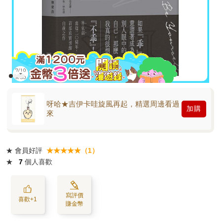
呀哈★吉伊卡哇旋風再起，精選周邊看過
加購
來
★
會員好評
★★★★★（1）
★
7
個人喜歡
寫評價
喜歡+1
賺金幣