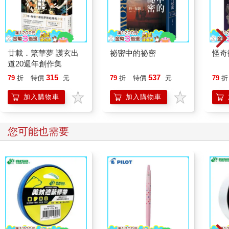
廿載．繁華夢 護玄出
祕密中的祕密
怪奇
道20週年創作集
315
537
79
折
特價
元
79
折
特價
元
79
折
加入購物車
加入購物車
您可能也需要