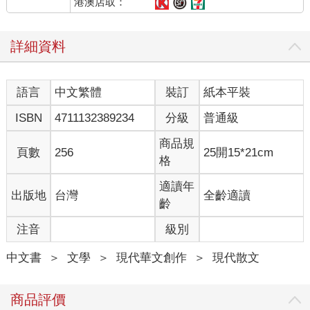
港澳店取：
詳細資料
語言
中文繁體
裝訂
紙本平裝
ISBN
4711132389234
分級
普通級
商品規
頁數
256
25開15*21cm
格
適讀年
出版地
台灣
全齡適讀
齡
注音
級別
中文書
＞
文學
＞
現代華文創作
＞
現代散文
商品評價