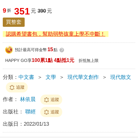
351
9
折
元
390
元
買整套
認購希望書包，幫助弱勢孩童上學不中斷！
15
預計最高可得金幣
點
?
100累1點 4點抵1元
HAPPY GO享
折抵無上限
分類：
中文書
＞
文學
＞
現代華文創作
＞
現代散文
追蹤
作者：
林依晨
追蹤
出版社：
聯經
追蹤
出版日：
2022/01/13