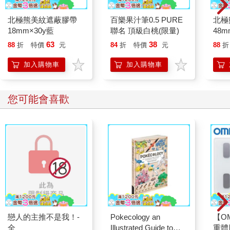
北極熊美紋遮蔽膠帶
百樂果汁筆0.5 PURE
北極
18mm×30y藍
聯名 頂級白桃(限量)
48
63
38
88
折
特價
元
84
折
特價
元
88
折
加入購物車
加入購物車
您可能會喜歡
戀人的主推不是我！-
Pokecology an
【O
全
Illustrated Guide to
重體