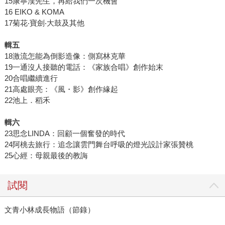
15康寧漢先生，再給我們一次機會
16 EIKO & KOMA
17菊花‧寶劍‧大鼓及其他
輯五
18激流怎能為倒影造像：側寫林克華
19一通沒人接聽的電話：《家族合唱》創作始末
20合唱繼續進行
21高處眼亮：《風・影》創作緣起
22池上．稻禾
輯六
23思念LINDA：回顧一個奮發的時代
24阿桃去旅行：追念讓雲門舞台呼吸的燈光設計家張贊桃
25心經：母親最後的教誨
試閱
文青小林成長物語（節錄）