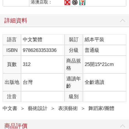
投稿聯副。我天天跑圖書館，等了兩個禮拜，等到一封信：「最
港澳店取：
近稿擠，大作要遲幾天刊登。」署名林海音。我這才知道，原來
聯副主編就是寫《城南舊事》的林海音先生！
詳細資料
那是瘋狂的春天。讀小說，寫小說，還去跳舞，高中聯考我差三
分，沒考上一中。父親大怒，不許我去念台中二中，讓我去管教
嚴格的衛道中學住校。衛道偏遠，舞蹈課中斷，卻不妨礙我繼續
語言
中文繁體
裝訂
紙本平裝
寫三年。
高一寒假到台北，我去拜訪林海音先生。多年後，她會告訴人，
ISBN
9786263353336
分級
普通級
十五歲的林懷民去她家，坐得筆直，一本正經地請教寫作的問
題。事實上，我不知如何告辭，林先生的少爺回來，要吃中飯，
商品規
頁數
312
25開15*21cm
我還呆呆坐著，林先生只好留我一起吃餃子。
格
開學後，我在聯副讀到兩篇「奇怪」的小說。一篇題目怪：〈失
業、撲克、炸魷魚〉，作者名字也怪，叫七等生。另一篇〈把瓶
適讀年
出版地
台灣
全齡適讀
子升上去〉講早上大家到學校時，看到國旗桿上吊著一個瓶子，
齡
叮叮叮地輕敲旗桿。戒嚴、審查的台灣，半夜把空瓶子升上國旗
注音
級別
桿？許多年後，我才聽說，林先生考慮再三，決心刊登，發排
後，改變主意，拆版，換上另一篇。回家後還是捨不得，於是再
中文書
＞
藝術設計
＞
表演藝術
＞
舞蹈家/團體
打電話，請排字工人再拆版，還是〈把瓶子升上去〉！二十八歲
的黃春明才能在第二天看到他叛逆的小說在聯副跟讀者見面。
知道我在寫小說，喜歡拉小提琴的二叔告訴我，他年輕時，到松
商品評價
山結核療養院養病，一位叫作鍾理和的病友也在聯副發表文章。