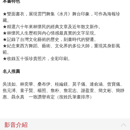
本書特色
★雙面書衣，展現雲門舞集《水月》舞台印象，可作為海報珍
藏。
★精選六十年來林懷民的經典文章及近年散文新作。
★林懷民人生歷程與內心情感最真實的文字呈現。
★記錄了台灣文化藝術的歷史，刻畫時代的變遷。
★紀念東西方舞蹈、藝術、文化界的多位大師，重現其身影風
範。
★收錄五十張珍貴照片，全彩印刷。
名人推薦
吳淡如、林奕華、桑布伊、桂綸鎂、莫子儀、連俞涵、曾寶儀、
焦元溥、童子賢、楊照、詹朴、詹宏志、謝盈萱、簡文彬、簡靜
惠、聶永真 一致讚譽肯定（按姓氏筆畫排序）
影音介紹