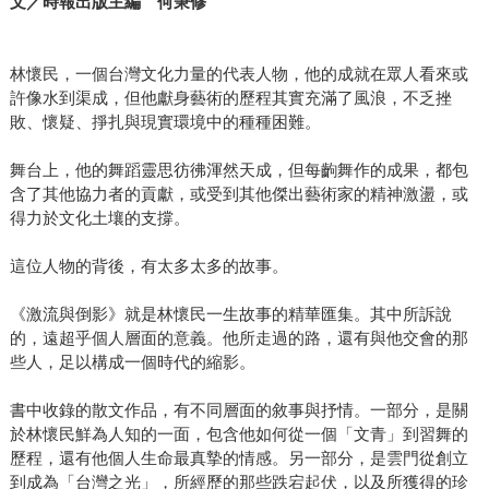
文／時報出版主編 何秉修
林懷民，一個台灣文化力量的代表人物，他的成就在眾人看來或
許像水到渠成，但他獻身藝術的歷程其實充滿了風浪，不乏挫
敗、懷疑、掙扎與現實環境中的種種困難。
舞台上，他的舞蹈靈思彷彿渾然天成，但每齣舞作的成果，都包
含了其他協力者的貢獻，或受到其他傑出藝術家的精神激盪，或
得力於文化土壤的支撐。
這位人物的背後，有太多太多的故事。
《激流與倒影》就是林懷民一生故事的精華匯集。其中所訴說
的，遠超乎個人層面的意義。他所走過的路，還有與他交會的那
些人，足以構成一個時代的縮影。
書中收錄的散文作品，有不同層面的敘事與抒情。一部分，是關
於林懷民鮮為人知的一面，包含他如何從一個「文青」到習舞的
歷程，還有他個人生命最真摯的情感。另一部分，是雲門從創立
到成為「台灣之光」，所經歷的那些跌宕起伏，以及所獲得的珍