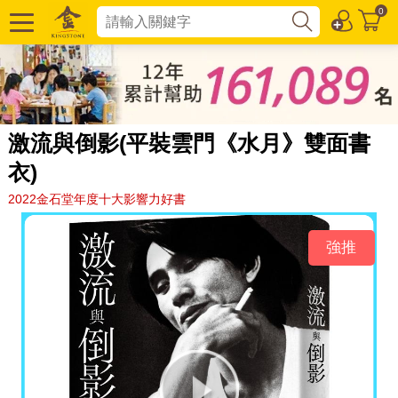
0
激流與倒影(平裝雲門《水月》雙面書
衣)
2022金石堂年度十大影響力好書
強推