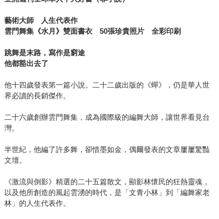
藝術大師 人生代表作
雲門舞集《水月》雙面書衣 50張珍貴照片 全彩印刷
跳舞是末路，寫作是窮途
他都豁出去了
他十四歲發表第一篇小說。二十二歲出版的《蟬》，仍是華人世
界必讀的長銷傑作。
二十六歲創辦雲門舞集，成為國際級的編舞大師，讓世界看見台
灣。
半世紀，他編了許多舞，卻惜墨如金，偶爾發表的文章屢屢驚豔
文壇。
《激流與倒影》精選的二十五篇散文，顯影林懷民的狂熱靈魂，
以及他所創造的風起雲湧的時代，是「文青小林」到「編舞家老
林」的人生代表作。