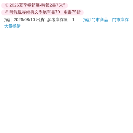
※ 2026夏季暢銷展-時報2書75折
※ 時報世界經典文學展單書79 . 兩書75折
預計 2026/08/10 出貨
參考庫存量：1
預訂門市商品
門市庫存
大量採購
關於我們
門市查詢
分紅大聯盟
客服中心
加好友
訂閱
粉絲團
追蹤
聯絡我們
公司名稱：金石網絡股份有限公司
統編 : 70832800
食品業者登錄字號：A-170832800-00000-6
Copyright© 2000–2026 金石網絡股份有限公司