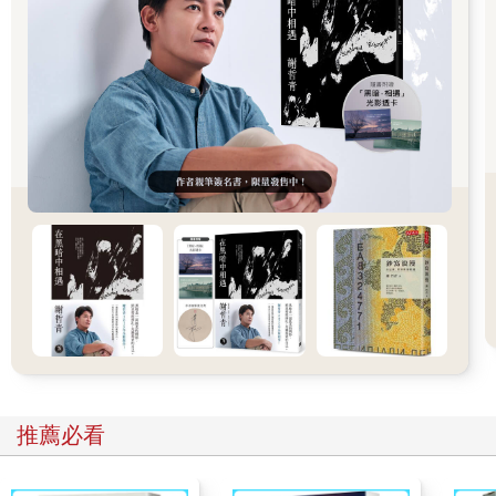
說，我們需要有年輕人的觀點。大哥有令，只能遵從。那是獎金
豐厚的民間文學獎的開端。
七七年，馬各策畫了「特約撰述」制度，聯合報跟一批年輕作家
簽合同，月薪五千，稿費另計。那時我在政大的講師薪水只有三
千出頭。印象中，簽約的作家包括三毛，吳念真，李昂，朱天
文，朱天心，蔣曉雲，小野。
同年十月，馬各升任《聯合報》副總編輯，剛從美國拿到碩士學
位返台的瘂弦先生接任聯副主編。隔年，高信疆重掌《中國時
報》人間副刊。聯副、人間就此展開激烈的良性競爭。七八○年
代，民間在壓抑的政治氛圍中，重新認識島嶼與歷史，力圖發
聲，副刊的範疇從文學擴大到社會參與，推動了台灣當代文化的
發展。
瘂弦是偶像級的詩人。幾代文青跪讀，背誦「哈里路亞！我仍活
著。工作，散步，向壞人致敬，微笑和不朽。為生存而生存，為
看雲而看雲，厚著臉皮占地球的一部分⋯⋯」這類的名句。
推薦必看