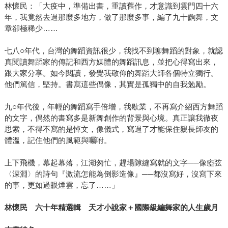
林懷民：「大疫中，準備出書，重讀舊作，才意識到雲門四十六
年，我竟然去過那麼多地方，做了那麼多事，編了九十齣舞，文
章卻極稀少……
七八○年代，台灣的舞蹈資訊很少，我找不到聊舞蹈的對象，就認
真閱讀舞蹈家的傳記和西方媒體的舞蹈訊息，並把心得寫出來，
跟大家分享。如今閱讀，發覺我敬仰的舞蹈大師各個特立獨行。
他們篤信，堅持。書寫這些偶像，其實是孤獨中的自我勉勵。
九○年代後，年輕的舞蹈寫手倍增，我歇業，不再寫介紹西方舞蹈
的文字，偶然的書寫多是新舞創作的背景與心境。真正讓我徹夜
思索，不得不寫的是悼文，像儀式，寫過了才能保住親長師友的
體溫，記住他們的風範與囑咐。
上下飛機，幕起幕落，江湖匆忙，趕場隙縫寫就的文字──像瘂弦
〈深淵〉的詩句『激流怎能為倒影造像』──都沒寫好，沒寫下來
的事，更如過眼煙雲，忘了……」
林懷民 六十年精選輯 天才小說家＋國際級編舞家的人生歲月