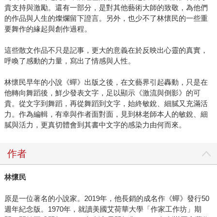
貴支持與激勵。還有一部分，是對其他藝術大師的致敬，為他們
的作品與人生的燦爛留下證言。另外，也少不了林懷民的一些重
要舞作的緣起與創作過程。
這些散文作品不只是記事，更大的意義在於反映出心靈的真實，
呼喚了感動的力量，寫出了情感與人性。
林懷民早年的小說《蟬》出版之後，在文藝界引起轟動，只是在
他轉向舞蹈後，鮮少發表文字，足以顯示《激流與倒影》的可
貴。從文字到舞蹈，再從舞蹈到文字，始終敏銳、細膩又充滿活
力。作為編輯，有幸與作者面對面，見到林老師本人的敏銳、細
膩與活力，更真切體會到其書中文字的感染力由何而來。
作者
林懷民
原是一位著名的小說家。2019年，他長銷的成名作《蟬》發行50
週年紀念版。1970年，就讀美國艾荷華大學「作家工作坊」期