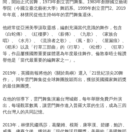
間，開始正式習舞，1973年創立雲門舞集。1983年創辦國立藝術
學院（今國立臺北藝術大學）舞蹈系。1999年創立雲門2。2019
年年底，林懷民從他主持46年的雲門舞集退休。
他經常從亞洲美學汲取靈感，編創充滿當代意識的舞作，包含
《白蛇傳》、《紅樓夢》、《薪傳》、《九歌》、《家族合
唱》、《水月》、《流浪者之歌》、《風・影》、《屋漏痕》、
《稻禾》以及「行草三部曲」的《行草》、《松煙》、《狂草》
等，作品屢獲國際重要媒體選為年度最佳舞作。倫敦泰晤士報讚
譽他是「當代最重要的編舞家之一」。
2019年，英國衛報將他的《關於島嶼》選入「21世紀頂尖20舞
作」。同年雲門舞集從全球舞團脫穎而出，獲頒英國國家舞蹈獎
的最佳舞團獎。
在他的領導下，雲門舞集演遍台灣城鄉，每年舉辦免費戶外演
出，每場觀眾數萬，讓雲門舞作進入普羅大眾的生活，成為三四
代台灣人的共同記憶。
2013年，林懷民繼瑪莎．葛蘭姆、模斯．康寧漢、碧娜．鮑許、
威廉．佛賽之後，獲頒有「現代舞諾貝爾獎」美譽的「美國舞蹈