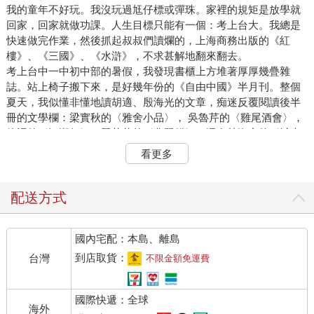
我的童年不好玩。我沒玩過尪仔標或彈珠。家裡的規矩是放學就
回家，回家就做功課。人生目標只能有一個：考上台大。我總是
快速做完作業，然後抓起叔叔們讀爛的，上海商務出版的《紅
樓》、《三國》、《水滸》，不求甚解地翻來翻去。
考上台中一中初中部的暑假，我發現書櫃上方堆著厚厚幾疊雜
誌。站上椅子搬下來，是好幾年份的《自由中國》半月刊。整個
夏天，我似懂非懂地讀胡適、殷海光的文章，痴迷反覆閱讀後半
冊的文學欄：梁實秋的〈雅舍小品〉， 吳魯芹的〈雞尾酒會〉，
徐訏的〈江湖行〉，聶華苓的〈翡翠貓〉，還有林海音的〈城南
舊事〉⋯⋯
看更多
初三下學期，班上來了高我半個頭的江春男。他投稿《野風》，
拿到稿費，我們去中央書局買書。世界上竟有這麼好的事！回家
我也寫了一篇。那陣子我下課，十分鐘也跑去圖書館讀聯合副
配送方式
刊，就抄了報社住址寄出去。一個禮拜後，看到〈兒歌〉變成鉛
字登在聯副，我抓了春男一起去圖書館看那篇短文。我們都覺得
國內宅配：本島、離島
不可置信。
更奇蹟的是，千把字的〈兒歌〉稿費高達三十元，可以看十六場
到店取貨：
台灣
不限金額免運費
電影！我想了想，決定去學舞，三十元剛好付了辜雅棽舞蹈社一
個月的學費，每週三次去上芭蕾。十四歲的我完全趕不上自幼習
國際快遞：全球
舞的小妹妹，卻也不十分在意，因為我全心投入寫作，再接再厲
海外