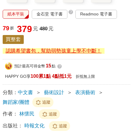
?
紙本平裝
金石堂 電子書
Readmoo 電子書
379
79
折
元
480
元
買整套
認購希望書包，幫助弱勢孩童上學不中斷！
15
預計最高可得金幣
點
?
100累1點 4點抵1元
HAPPY GO享
折抵無上限
分類：
中文書
＞
藝術設計
＞
表演藝術
＞
舞蹈家/團體
追蹤
作者：
林懷民
追蹤
出版社：
時報文化
追蹤