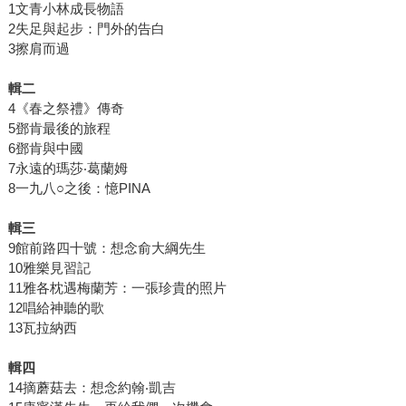
1文青小林成長物語
2失足與起步：門外的告白
3擦肩而過
輯二
4《春之祭禮》傳奇
5鄧肯最後的旅程
6鄧肯與中國
7永遠的瑪莎‧葛蘭姆
8一九八○之後：憶PINA
輯三
9館前路四十號：想念俞大綱先生
10雅樂見習記
11雅各枕遇梅蘭芳：一張珍貴的照片
12唱給神聽的歌
13瓦拉納西
輯四
14摘蘑菇去：想念約翰‧凱吉