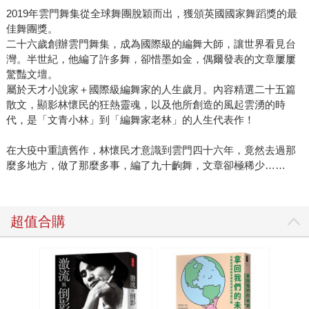
2019年雲門舞集從全球舞團脫穎而出，獲頒英國國家舞蹈獎的最
佳舞團獎。
二十六歲創辦雲門舞集，成為國際級的編舞大師，讓世界看見台
灣。半世紀，他編了許多舞，卻惜墨如金，偶爾發表的文章屢屢
驚豔文壇。
屬於天才小說家＋國際級編舞家的人生歲月。內容精選二十五篇
散文，顯影林懷民的狂熱靈魂，以及他所創造的風起雲湧的時
代，是「文青小林」到「編舞家老林」的人生代表作！
在大疫中重讀舊作，林懷民才意識到雲門四十六年，竟然去過那
麼多地方，做了那麼多事，編了九十齣舞，文章卻極稀少……
超值合購