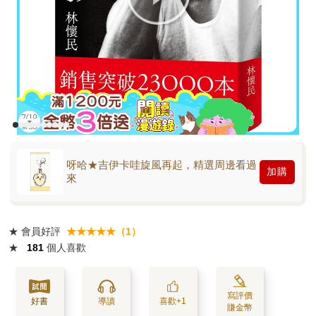
呀哈★吉伊卡哇旋風再起，精選周邊看過
加購
來
★
會員好評
★★★★★（1）
★
181
個人喜歡
寫評價
好書
導讀
喜歡+1
賺金幣