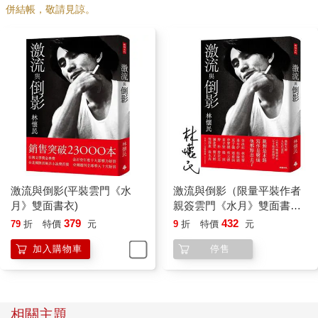
信的筆友。被關在衛道，我憧憬台北和文學，晚自習時，專心爬
併結帳，敬請見諒。
格子，給馬各寫信，聯考很可怕也很遙遠，考上政大，完全是意
外。
等我十七歲上台北時，馬各已經調離聯副，《皇冠》雜誌創辦人
平鑫濤先生接任主編。但馬各仍然像大哥哥那樣招呼我，不斷問
我缺什麼，可以怎麼幫我安頓下來。
二○○五年，筆名馬各的駱學良先生病逝。張作錦先生在懷念他的
文章說：「馬各敬事也敬人，他給作者、讀者寫信之勤之多，常
令我吃驚。若把這些來往函札編輯起來，是很有價值的文壇史
料。馬各不單是尊重成名作家，尤其獎掖年輕作者，常請他們個
別的、集體的喝茶聊天。」我就是他鼓勵呵護的孩子之一。
到台北沒多久，平先生跟我簽了皇冠基本作家合同，可以預支稿
激流與倒影(平裝雲門《水
激流與倒影（限量平裝作者
費。但大一的我當然趕不上瓊瑤，朱西甯，司馬中原這些前輩，
月》雙面書衣)
親簽雲門《水月》雙面書
對皇冠貢獻萬分微薄。
衣）
379
432
79
折
特價
元
9
折
特價
元
平先生主持聯副十多年，在林海音先生十年樹立的純文學風格，
注入皇冠的大眾品味。六○年代瓊瑤的《煙雨濛濛》，七○年代三
加入購物車
停售
毛的《撒拉哈的故事》在聯副連載，造成轟動。一九六六年，三
浦綾子的《冰點》在副刊全版連載九天後隨即全書出版，二十萬
冊三天之內售盡，不斷再版，創造了台灣暢銷書的高峰。谷歌
說，這個紀錄四十年後才被《哈利波特》打破。
相關主題