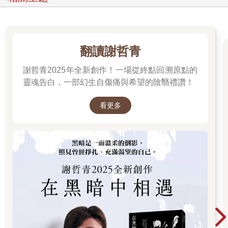
大學時代，我窩在圖書館讀小說，視野漸開，眼高手低，寫得艱
難，作品多在王鼎鈞先生以及後來的桑品載先生主編的《徵信新
聞報》（《中國時報》前身）副刊發表。
畢業那年，余光中先生出任《現代文學》主編，向我約稿。我在
翻讀謝哲青
部隊宿舍埋頭寫岀中篇〈蟬〉，《現代文學》分兩期發表。然
後，退伍，出書，到密蘇里大學新聞學院讀書。一個多月後，收
謝哲青2025年全新創作！一場從終點回溯原點的
到素昧平生的聶華苓先生來信，邀我去艾荷華共度感恩節。火雞
靈魂告白，一部幻生自傷痛與希望的陰翳禮讚！
大餐後，聶先生和安格爾先生問我要不要過去参加國際寫作計
畫。我那時在大學餐廳打工，還包下週末清洗大餐廳地板和廁所
看更多
的差事，立刻說好。
寫作計畫是國際作家交流的平台。我需要讀個學位跟父母交差，
就進了英文系的作家工作坊，同時每週四次去上現代舞課，也參
加學校舞團的演出。在艾荷華，後知後覺的我才發現，啟蒙我寫
作的《自由中國》文學欄的主編就是聶華苓先生！
一九七二年，讀完書，回台灣，回政大教書。一年後，我給自己
闖了大禍：在沒有專業背景，不知舞團為何物的狀況下，創辦了
雲門舞集。
一九七六年，平鑫濤先生離開報社，全心經營皇冠和電影公司，
馬各重掌聯副。隔年馬各創辦《聯合報》短篇小說獎，邀我當評
審。我說，我我我我不敢跟林海音，彭歌這些長輩坐在一起。他