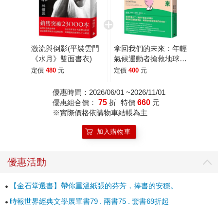
激流與倒影(平裝雲門
拿回我們的未來：年輕
《水月》雙面書衣)
氣候運動者搶救地球的
深度行動
定價
480
元
定價
400
元
優惠時間：2026/06/01 ~2026/11/01
優惠組合價：
75
折
特價
660
元
※實際價格依購物車結帳為主
加入購物車
優惠活動
【金石堂選書】帶你重溫紙張的芬芳，捧書的安穩。
時報世界經典文學展單書79 . 兩書75 . 套書69折起