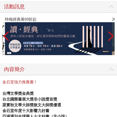
活動訊息
時報經典展69折起
2
內容簡介
金石堂強力推薦書 !
台灣文學獎金典獎
台北國際書展大獎非小說獎首獎
梁實秋文學大師獎散文大師獎優選
金石堂年度十大影響力好書
亞洲週刊全球華人十大好書（非小說）