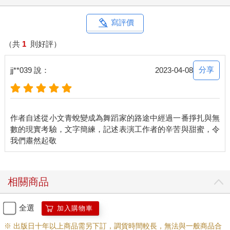
鍾先生非常安靜，二叔說，常常整天不說話。
再收到稿費，我馬上買了《雨》和《笠山農場》。書裡交代了出
寫評價
版的過程：一九六○年八月四日，理和先生喀血往生，鮮血濺上正
在修改的中篇小說〈雨〉的稿紙上。三個禮拜後，聯副開始連載
（共
1
則好評）
〈雨〉。林海音先生和鍾肇政、文心等長輩組成「鍾理和遺著出
版委員會」，在理和先生百日祭那天，把結集成書的《雨》供到
分享
jj**039 說：
2023-04-08
供桌上。理和先生逝世週年，《笠山農場》出版問世。
林海音先生會修改我的稿子，同時附信說明理由。高二那年，很
例外的，沒刊登也沒退稿。隔了好一陣子，才收到聯合報寄來的
文章剪報，以及馬各的信，告訴我，林先生已離職，他接任聯副
作者自述從小文青蛻變成為舞蹈家的路途中經過一番掙扎與無
主編，如有新作要寄給他。
數的現實考驗，文字簡練，記述表演工作者的辛苦與甜蜜，令
多年後，我才聽說，一九六三年，聯副發表一首題為〈故事〉的
新詩，講一個愚昧的船長漂流孤島，陷入困境，老死島上，被警
備總部認為影射領袖，林先生因此辭職，作者入獄三年多。
我買到馬各的書，讀到「一直是在煙波暮靄中釣星星的孩子」的
句子，把它抄進筆記本裡。我投的稿馬各不一定登，我的信卻都
相關商品
馬上回，回答小文青的問題，聽慘綠少年訴苦，也分享他的生
活：「下午滂沱大雨，報社一樓淹水，我們脫了鞋，捲起褲腳，
全選
加入購物車
踩水進去，像搶灘。」
大我二十一歲的馬各沒把我當孩子，我們成了無所不談，每日一
※ 出版日十年以上商品需另下訂，調貨時間較長，無法與一般商品合