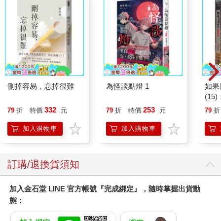
刪掉容易，忘掉很難
為怪談點燈 1
如果
(1
貓漫
332
253
79
折
特價
元
79
折
特價
元
79
折
加入購物車
加入購物車
訂購/退換貨須知
加入金石堂 LINE 官方帳號『完成綁定』，隨時掌握出貨動
態：