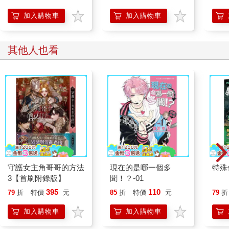
男人沒好氣道：「我看得出來你是男同學，不然女同學啊？我是
加入購物車
加入購物車
問你是誰！」
「我是南同學。」
「……」鬼打牆？
其他人也看
「我姓南，名同學。」
男人徹底無語。
這時，另一個自行破關的帽兜男向著莊天然，悠悠地開口：「我
認為，他不算魯莽。他不是也說了嗎，因為有新人進入包廂，讓
他聯想到可以以闖入包廂的方式協助他人破關。這樣的行為，不
是一種捨己救人的智慧嗎？」
帽兜男戴著口罩，嗓音彷彿隔層紗，不僅如此，他還戴著一副墨
鏡，面容難以辨認，透露著神祕的氣息。
帽兜男說話，男人卻沒有反駁，比起憤怒，更多的是探究。
因為他能從帽兜男的習慣舉止，察覺出同為老手玩家的氣息，例
如帽兜男從剛才就一直站在走廊最右側，面向著所有包廂的門，
守護女主角哥哥的方法
現在的是哪一個多
特殊傳
即使關卡結束，依然保持警覺。
3【首刷附錄版】
聞！？-01
男人沒有再計較，轉而對帽兜男說道：「敝姓陳，叫我老陳，你
395
110
79
折
特價
元
85
折
特價
元
79
折
是？」
帽兜男簡單扼要地說：「Ｆ。」
加入購物車
加入購物車
老陳點頭。