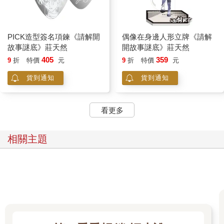
接著他們便離開包廂，李哥追了出去，打開門，門外卻不見半個
人影。
「奇怪，怎麼跑那麼快？我買的十節還沒結束啊。」李哥喃喃自
語道。
PICK造型簽名項鍊《請解開
偶像在身邊人形立牌《請解
莊天然也沒料到會這樣結束，李哥的出現正好干預了關卡。莊天
故事謎底》莊天然
開故事謎底》莊天然
然細想，應該是因為李哥吐出的煙。吐煙和吹熄蠟燭都代表著
405
359
9
折
特價
元
9
折
特價
元
「有氣」，「有氣」的人就是他們要抓的內鬼。
貨到通知
貨到通知
在抓內鬼這個遊戲，規則一開始就說明了只有一個內鬼，所以李
哥的出現，讓遊戲無法成立。
莊天然和李哥大眼瞪小眼，莊天然本就不是能言善道的人，再加
看更多
上這個世界問題太多，一時半會說不清。
李哥挑眉，「你看什麼看？服務生嗎？」
李哥方才的注意力都集中在學生妹身上，這才第一次正眼瞧莊天
相關主題
然，他由上而下掃視一遍，目光忽然停在莊天然外套裡的制服，
「靠，你警察啊？來掃黃？」
莊天然：「……」
這時，不遠處傳來微弱的哭聲。
「嗚……嗚……」彷彿被手緊緊摀住的聲音，不仔細聽便會忽
略。
莊天然立刻離開包廂，發現走廊上總共有十扇門，左右各五間包
廂，靠近走廊底端的第二扇門微微開啟，裡頭爬出一隻手。