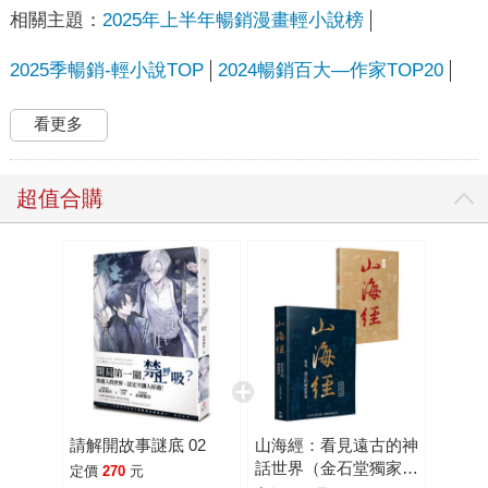
相關主題：
2025年上半年暢銷漫畫輕小說榜
2025季暢銷-輕小說TOP
2024暢銷百大—作家TOP20
看更多
超值合購
請解開故事謎底 02
山海經：看見遠古的神
話世界（金石堂獨家首
定價
270
元