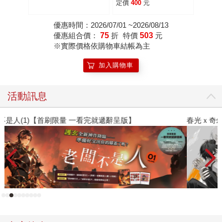
發 隨書附贈插圖手
定價
400
元
札）
優惠時間：2026/07/01 ~2026/08/13
優惠組合價：
75
折
特價
503
元
※實際價格依購物車結帳為主
加入購物車
活動訊息
春光ｘ奇幻基地｜全書系展
閱