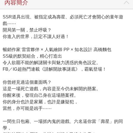
內容簡介
SSR道具出現、被指定成為壽星、必須死亡才會開心的童年遊
戲⋯⋯
開局第一關，禁止呼吸？
你進入的世界，註定不讓人好過！
暢銷作家 雷雷夥伴 × 人氣繪師 PP × 知名設計 高橋麵包
SS級的默契組合，精心打造出
令人欲罷不能的解謎關卡與魅力誘惑的角色設定。
FB／IG超熱門連載《請解開故事謎底》，霸氣登場！
你曾經見過這個畫面嗎？
這是一場死亡遊戲，內容是至今仍未解開的懸案。
你醒來後，發現自己身在這場懸案裡。
你的身分也許是家屬，也許是嫌疑犯，
當然，亦可能是凶手⋯⋯
一間生日包廂、一場抓內鬼的遊戲、六名逼你當「壽星」的同
學，