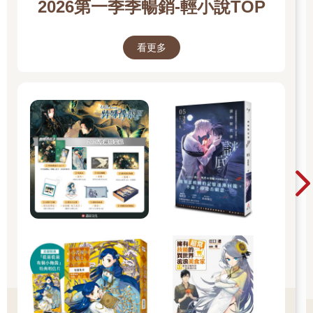
2026第一季季暢銷-輕小說TOP
接著是一顆頭，淚水縱橫的臉上寫滿了絕望，「嗚……嗚……」
女子拚命地想從包廂裡爬出來，哭著伸手求救，卻喊不出聲音。
隨著女子抬頭，莊天然才看見她的嘴巴被無數針線給縫住。
看更多
所以即使她拚命求救，也喊不出任何字句。
女子身後站著一群人，隱沒在漆黑的包廂中，只有白色制服醒目
得刺眼，他們齊聲說：「不合格的壽星就再也不能吹蠟燭、不合
格的壽星……」
他們不停重複相同的句子，聲音和剛才的同學們如出一轍。
伴隨著女子驚恐的神情，她被拖回包廂裡，門關上了。
早已衝向前的莊天然只差一步便能抓住她，但門仍在他面前重重
地關上。
他毫無猶豫地拉開門，房間內卻空蕩蕩，沒有哭聲，沒有笑聲，
空無一人。
李哥跟在莊天然身後目睹這一切，瞠大眼，菸灰都掉在地上了還
沒回過神。
「怎麼回事？那個女人……幻覺吧？」
莊天然沉默不語，握緊拳頭，一拳搥在門板上。
即使一切都像是幻覺，莊天然心裡也十分清楚，這裡的確曾經有
個人，因為這個該死的遊戲，就此喪命。
莊天然抬頭，猛然轉身，在他身後的李哥猝不及防被撞了一把，