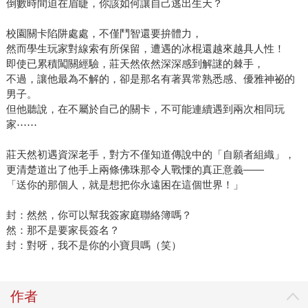
倒數時間迫在眉睫，你該如何讓自己逃出生天？
校園關卡陷阱處處，不僅鬥智還要拚體力，
然而學生玩家對線索有所保留，遭遇的冰棍還越來越具人性！
即使已累積闖關經驗，莊天然依然深深感到解謎的棘手，
不過，讓他最為不解的，卻是那名有著異常熟悉感、優雅神祕的
男子。
但他聽說，在不屬於自己的關卡，不可能連續遇到兩次相同玩
家⋯⋯
莊天然初遇資深老手，對方不僅知道傳說中的「自願者組織」，
更清楚道出了他手上兩條佛珠那令人戰慄的真正意義——
「送你的那個人，就是想把你永遠困在這個世界！」
封：然然，你可以幫我簽家庭聯絡簿嗎？
然：那不是要家長簽名？
封：對呀，我不是你的小寶貝嗎（笑）
作者