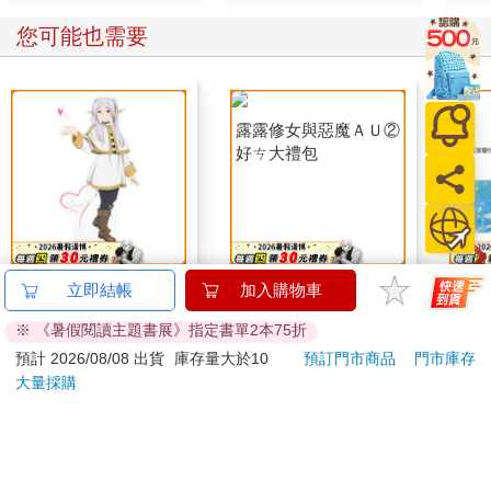
老玩家大多不會透露真名，畢竟關卡中極有可能遇見自己的案件
相關人，而名字也許會成為讓對方恢復記憶的線索，因此能避免
您可能也需要
則盡量避免。
「喂，你們在說什麼關卡？玩家？」李哥不滿被無視，推開莊天
然站到人群中間，而當眾人把目光聚集到他身上時，他又自顧自
地「啊」了一聲，「我知道了，我又夢遊了是吧？」
李哥拍了拍莊天然的頭，又揉了揉他的頭髮，「這夢的觸感怎麼
這麼真實……」
莊天然：「……」正常人不都捏自己的臉嗎？
李哥釋懷一笑，「我就說這些詞怎麼那麼耳熟，我才剛夢完上一
個夢，夢裡也在說什麼關卡、遊戲之類的，想不到這麼快又作夢
了。你知道嗎？我特別會作夢，看見我這支勞力士了沒？就是靠
30cm壓克力立牌-葬送
露露修女與惡魔ＡＵ②
3D光
立即結帳
加入購物車
夢見彩券號碼才買來的！」
的芙莉蓮B款(芙)
好ㄘ大禮包
的芙
李哥得意洋洋地炫耀手上的金錶，莊天然見他適應良好，特別會
※ 《暑假閱讀主題書展》指定書單2本75折
680
850
特價
元
特價
元
特價
自圓其說，張了張嘴，最後還是選擇沉默。
預計 2026/08/08 出貨
庫存量大於10
預訂門市商品
門市庫存
現在不適合一次說白，得先讓他適應，然後慢慢接受。
大量採購
加入購物車
貨到通知
牆上的指示燈忽然亮起，指向出口方向，在走廊最右側的轉角。
一行人往出口前進，轉彎後正前方有座電梯，電梯旁寫著「３
Ｆ」，左側有個寄物櫃，右側是樓梯口。
您可能會喜歡
老陳觀察寄物櫃，鑰匙都插在上頭，輕鬆就能打開上鎖的櫃子。
打開其中一格，裡面放的是四個書包，老陳把兩個書包扔給Ｆ，