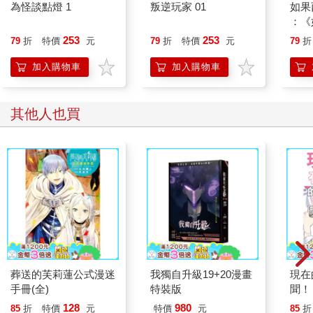
經遭遇不測。
為怪談點燈 1
叛逆玩家 01
如果
總共十間，只活了六個人，開局便折損近半數玩家，這是莊天然
：《
的第三個關卡，難度已經明顯提升。
喵》
253
253
79
折
特價
元
79
折
特價
元
79
折
其中一個自行破關的男人穿著體能訓練專用的運動衫和束褲，背
【首
部被汗水浸濕，指著莊天然罵道：「你是不是瘋了？明知道裡面
加入購物車
加入購物車
有冰棍還連開十間包廂？」
男人之所以發怒，是由於剛才他憑藉閉氣和徒手掐熄蠟燭解決了
關卡，好不容易讓冰棍離開，才剛吸一口氣，突然有人猛開門，
其他人也買
嚇得他以為冰棍又繞回來，後來才知道是這個瘋子把所有門都開
過一遍。
他在這個世界待了這麼久，遇過多管閒事的人，就是沒遇過多管
閒事又不要命的瘋子！
男人罵咧咧道：「自己能否過關都顧不上了，還想顧別人的關
卡，玩過幾關就以為自己很行，想當救世主是吧？我最不想遇到
你這個年紀的玩家！年輕氣盛，有勇無謀！」
莊天然面無表情，語氣卻很誠懇，「抱歉，讓你受驚了。」
眼鏡男看不下去，「喂，先生，如果不是他剛才開門，我跟這位
小妹妹可能都沒命了！還有，好好說話，別扯年紀。」眼鏡男摟
葬送的芙莉蓮公式漫迷
我獨自升級19+20漫畫
現在
著小女孩，小女孩眨著大眼睛，跟著拚命點頭。
手冊(全)
特裝版
聞！？
男人憤怒一瞪，「啊？你誰啊？」
128
980
眼鏡男瞬間慫了，躲在莊天然身後，說：「南同學。」
85
折
特價
元
特價
元
85
折