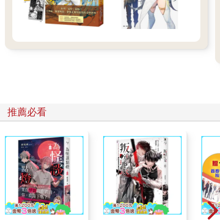
還沒叫嚷，便看見莊天然瘋了似地撞開眼前一扇扇門。
「喂、喂！快停手！不要隨便亂開別人的包廂啊！靠，你有病
吧，這麼缺業績嗎……」
莊天然撞開左邊第一個包廂，沒人。
第二個包廂、第三個包廂、第四個包廂……直到第五個包廂，推
開見到了一個眼鏡男被「同學們」包圍，中間擺著插滿蠟燭的蛋
糕，眼鏡男在聽見莊天然進門時明顯受到驚嚇，模樣茫然失措，
眼神無助。
莊天然大步向前，在李哥阻攔以前，抓起蛋糕上所有的蠟燭，一
口氣全數吹熄。
推薦必看
燭火熄滅，包廂頓時陷入昏暗，氣氛凝結。
就在這時，「同學們」像是被按下關機鍵，忽然收起所有表情，
毫無感情地吐出同樣的台詞：「真無趣，包廂時間結束了，下次
再玩吧。」
說完便越過莊天然一行人，消失在走廊。
眼鏡男眼底充滿感激，張口欲言，莊天然卻頭也不回，繼續打開
下個包廂。
最後，走廊上十間包廂全被他開過一遍，不幸的是只救下兩人，
一個是眼鏡男，另一個是小女孩，而這名小女孩竟然不到五歲。
另外有兩人是自行破關，其餘四間全是空包廂，裡頭的人恐怕已