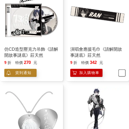
吧？來，親一下……咦？人呢？」
男子抬頭，看見莊天然和周圍的一群人時，露出一瞬困惑，但很
快變成了然的笑：「怎麼換成學生妹了？媽媽桑又自作主張了
啊。」
男子走向他們，莊天然來不及阻止，他已經一手攬上其中一個女
生，很快被她異常冰冷的體溫凍得彈開手，「哎唷！」
接著，男子竟然毫無察覺異樣，脫下衣服蓋在她身上，「妳的身
體怎麼這麼冰？來，李哥給妳溫暖，穿上。」
仿CD造型壓克力吊飾《請解
演唱會應援毛巾《請解開故
莊天然啞口無語，同時懂了，這個李哥是上一秒才剛進入這個世
開故事謎底》莊天然
事謎底》莊天然
界的新手，他並不知道自己已經不在現實世界。
270
342
9
折
特價
元
9
折
特價
元
他原本應該是在ＫＴＶ唱歌，因女伴的要求而進入廁所抽菸，沒
想到抽完菸，開門回到包廂，便進入這個世界。
貨到通知
加入購物車
進入這個世界的條件有三個：「深夜、空無一人的地方、開
門。」他正好都達成了。
莊天然不知道該怎麼向男子解釋，男子還渾然不知地吞雲吐霧。
女學生突然說道：「有兩個內鬼，這局遊戲就不成立了啊。」
男子吐出一口煙，漫不經心地道：「啊？什麼內鬼？」
女學生置若罔聞，像個機器人似地，轉頭對其他人說道：「真無
趣，包廂時間結束了，下次再玩吧。」
平板的語氣就像是在背台詞。