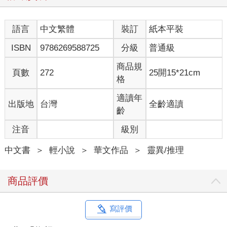
ＫＴＶ前方的大螢幕閃爍，切換成包廂內的監視器，畫面映出莊
天然站在正中間，其他人在他左右排成一列，每個人頭上有向左
語言
中文繁體
裝訂
紙本平裝
的箭頭。
「現在，每個人口袋有一張撲克牌，只有其中一個人和所有人不
ISBN
9786269588725
分級
普通級
一樣，他就是內鬼。」
莊天然摸了摸自己的口袋，不知何時多出了一張牌。
商品規
頁數
272
25開15*21cm
他將撲克牌掏出一角，瞥了一眼，是一張黑桃Ａ。
格
「現在，從右邊開始，每個人依序對旁邊的人說一句話，暗示自
己手上的牌。最後，所有人票選誰是內鬼，被指出的內鬼要當場
適讀年
出版地
台灣
全齡適讀
接受懲罰。」
齡
莊天然陷入沉思，他不確定自己是不是內鬼，如果暗示得太明
注音
級別
顯，可能馬上就會被發現，如果暗示不夠明顯，可能會被懷疑。
但撲克牌可以暗示的範圍只有花色、顏色和數字，應該要說出哪
中文書
＞
輕小說
＞
華文作品
＞
靈異/推理
個部分比較不具針對性？
如果被投票成內鬼，不管是不是都會被懲罰，而這所謂的「懲
罰」，肯定沒有好下場，從一開始他們的話就表明了——「死了
商品評價
很多人呢，所有人都玩得很開心」，必須要有人死，他們才會開
心。
第一個人開始暗示，音量小得聽不見，第二個人露出會意的笑
寫評價
容，轉頭對第三個人說悄悄話，莊天然是第四個，眼看即將輪到