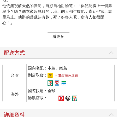
他們無視莊天然的僵硬，自顧自地討論道：「你們記得上一個壽
星小Ｙ嗎？他本來超無聊的，班上的人都討厭他，直到他當上壽
星為止。他辦的遊戲超有趣，死了好多人呢，所有人都很開
心！」
「對啊，後來只要哪裡有遊戲他就一定會出現，不管距離多遠，
不管多少時間，就算跑斷雙腳，他都一定會出現。」
看更多
他們話鋒一轉，開始嬉笑：「不過嘛，久了還是覺得他有點煩，
果然討厭的人就是討厭。」
其中一個人看著莊天然，朝他露出莫名的笑容，「我們快點開始
配送方式
遊戲吧，不然，等下小Ｙ就要過來了。」
莊天然寒毛直豎，那位「小Ｙ」難道就是這個關卡的BOSS？照
國內宅配：本島、離島
冰棍們的說詞，只要「他」出現，就一定有人會死。從他們話裡
的意思推斷，這個關卡的時限，大概就是在「小Ｙ」來之前必須
到店取貨：
台灣
不限金額免運費
破解遊戲。
但是，遊戲內容是什麼？壽星又代表什麼？
國際快遞：全球
這時，其中一名女生說：「你是第一次當壽星，我只示範一次，
海外
你要聽好了，失敗的壽星就再也不能吹蠟燭喔。」
港澳店取：
不待莊天然回覆，女生對著所有人笑道：「大家好，我是這一場
的代理壽星，大家都知道，壽星必須主導遊戲，逗大家開心。」
詳細資料
「現在開始遊戲，抓內鬼。」