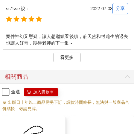
間正在不斷倒數，00:18秒、00:17秒、00:16秒……剩下15秒！
分享
ss*sse 說：
2022-07-08
然而，就在這時，所有冰棍竟然放下了撲克牌，把牌亮在莊天然
面前——就像要給他一條活路。
刻不容緩，莊天然立刻低頭看他們手上的牌，臉色霎時一白。
他們手上的牌，竟然都是黑桃Ａ。
案件神幻又懸疑，讓人想繼續看後續，莊天然和封蕭生的過去
怎麼回事？為什麼所有的牌都一樣？不是有內鬼……
冰棍們咧開陰惻惻的笑容，彷彿早已篤定他就是內鬼，等著最後
倒數十秒將他撕碎。
看更多
這一刻，莊天然終於意識到，規則裡說的：「現在，每個人口袋
有一張撲克牌，只有其中一個人和所有人不一樣，他就是內
鬼。」
相關商品
那句「只有其中一個人和所有人不一樣」，並不是指撲克牌不一
樣，而是只有他一個是活人。
抓內鬼這個遊戲，其實是冰棍在找藏在他們之中的唯一一個人
全選
加入購物車
類。
※ 出版日十年以上商品需另下訂，調貨時間較長，無法與一般商品合
時間倒數最後五秒，五、四、三、二……
併結帳，敬請見諒。
「喀噠。」
包廂廁所門忽然開了，門內走出一名男子，身高不高，氣場倒不
小，穿著西裝外套和灰色襯衫，叼著菸，低頭甩著手裡的水，
「小Linda、小Amy，我聽妳們的話在廁所抽菸了，應該不臭了