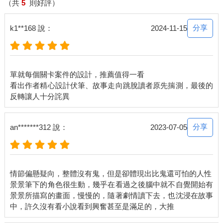
他，他正思索著該如何說，忽然想到一個辦法——
（共
5
則好評）
如果跟前一人說一樣的話，是不是至少可以保證和對方相同？即
使前面那人是內鬼，也還有二選一的機會。
分享
k1**168 說：
2024-11-15
再者，如果所有人都是這麼想，第二個人照著第一個人的話說，
第三個人照著第二個人的話說……那麼自己說出不同的形容詞，
等於當場出局。
所以，唯一的解法，就是和前一個人說一模一樣的話。
單就每個關卡案件的設計，推薦值得一看
第三個人湊到莊天然耳邊，即使莊天然心有定數，但當冰冷的寒
看出作者精心設計伏筆、故事走向跳脫讀者原先揣測，最後的
意靠近他的右耳時，依舊讓他緊張得繃緊神經，直到身旁的人在
他耳邊吐出一句話：「&*%#^」。
嗓音模糊而沙啞，一開始莊天然沒聽清楚，下意識看向旁邊的
人，那人朝他咧開嘴角，漫無焦距的瞳孔像是看透一切，再次重
分享
an*******312 說：
2023-07-05
複：「&*%#^」。
是一連串詭異且毫無次序的話，像是麥克風的雜訊。
無論如何，人類都不可能發出這樣的聲音。
莊天然頓時寒意直湧。
情節偏懸疑向，整體沒有鬼，但是卻體現出比鬼還可怕的人性
所有冰棍無聲地看著莊天然，他們都在等他開口。
景景筆下的角色很生動，幾乎在看過之後腦中就不自覺開始有
只要說錯一次就是必死無疑。
景景所描寫的畫面，慢慢的，隨著劇情讀下去，也沈浸在故事
莊天然張口，卻不知從何說。
既然是關卡，不可能沒有解法，該怎麼說才對？
ＫＴＶ的螢幕上出現一行字：「距離包廂時間還有00:19秒」，時