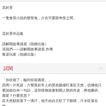
花於景
一隻會寫小說的變形兔，介在可愛跟奇怪之間。
花於景作品集
請解開故事謎底（陸續出版）
演員們——請解開故事謎底 外傳
叛逆玩家（陸續出版）
試閱
「你吹熄了，輪到你當壽星。」
四周一片死寂，六雙異於常人的黑色眼瞳盯著莊天然，彷彿他只
要說錯任何一句話，這些怪物就會剝開人類的外皮，將他撕碎。
壽星？什麼意思？
莊天然額前落下一滴汗，他不由自主眨了下眼睛，汗水眨落在
地。