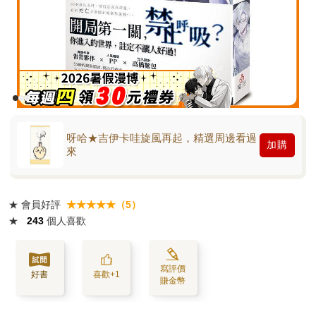
呀哈★吉伊卡哇旋風再起，精選周邊看過
加購
來
★
會員好評
★★★★★（5）
★
243
個人喜歡
寫評價
好書
喜歡+1
賺金幣