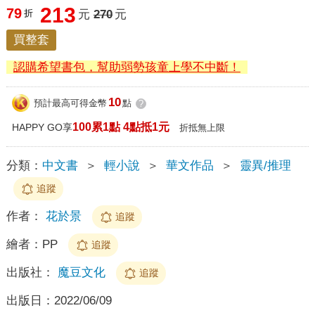
213
79
折
元
270
元
買整套
認購希望書包，幫助弱勢孩童上學不中斷！
10
預計最高可得金幣
點
?
100累1點 4點抵1元
HAPPY GO享
折抵無上限
分類：
中文書
＞
輕小說
＞
華文作品
＞
靈異/推理
追蹤
作者：
花於景
追蹤
繪者：
PP
追蹤
出版社：
魔豆文化
追蹤
出版日：
2022/06/09