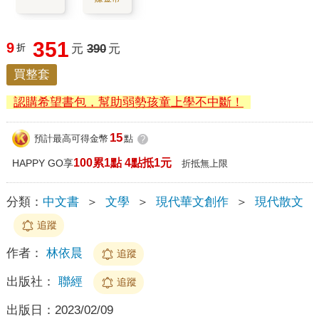
351
9
折
元
390
元
買整套
認購希望書包，幫助弱勢孩童上學不中斷！
15
預計最高可得金幣
點
?
100累1點 4點抵1元
HAPPY GO享
折抵無上限
分類：
中文書
＞
文學
＞
現代華文創作
＞
現代散文
追蹤
作者：
林依晨
追蹤
出版社：
聯經
追蹤
出版日：
2023/02/09