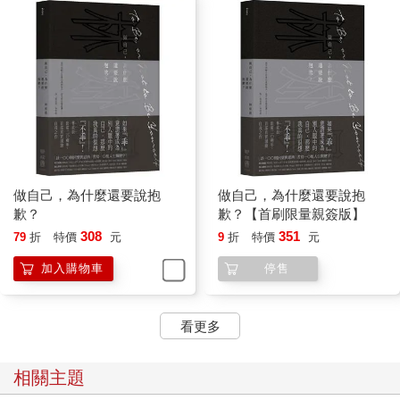
做自己，為什麼還要說抱
做自己，為什麼還要說抱
歉？
歉？【首刷限量親簽版】
308
351
79
折
特價
元
9
折
特價
元
加入購物車
停售
看更多
相關主題