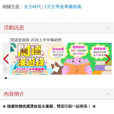
相關主題：
女力時代
2月文學迷專屬推薦
活動訊息
閱讀漫遊錄-2026上半年暢銷榜
飢
內容簡介
★ 隨書附贈典藏燙銀簽名書籤，雙面印刷一組兩張！ ★