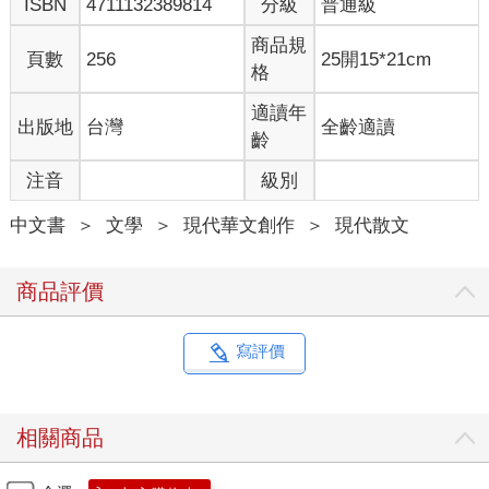
ISBN
4711132389814
分級
普通級
商品規
頁數
256
25開15*21cm
格
適讀年
出版地
台灣
全齡適讀
齡
注音
級別
中文書
＞
文學
＞
現代華文創作
＞
現代散文
商品評價
寫評價
相關商品