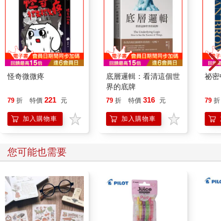
怪奇微微疼
底層邏輯：看清這個世
祕密
界的底牌
221
316
79
折
特價
元
79
折
特價
元
79
折
加入購物車
加入購物車
您可能也需要