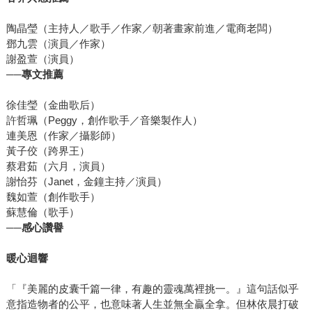
陶晶瑩（主持人／歌手／作家／朝著畫家前進／電商老闆）
鄧九雲（演員／作家）
謝盈萱（演員）
──專文推薦
徐佳瑩（金曲歌后）
許哲珮（Peggy，創作歌手／音樂製作人）
連美恩（作家／攝影師）
黃子佼（跨界王）
蔡君茹（六月，演員）
謝怡芬（Janet，金鐘主持／演員）
魏如萱（創作歌手）
蘇慧倫（歌手）
──感心讚譽
暖心迴響
「『美麗的皮囊千篇一律，有趣的靈魂萬裡挑一。』這句話似乎
意指造物者的公平，也意味著人生並無全贏全拿。但林依晨打破