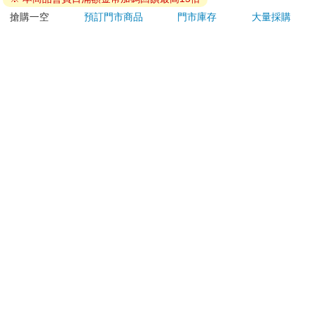
退換貨須知：
搶購一空
預訂門市商品
門市庫存
大量採購
**提醒您，鑑賞期不等於試用期，退回商品須為全新狀態**
依據「消費者保護法」第19條及行政院消費者保護處公告之
「通訊交易解除權合理例外情事適用準則」，以下商品購買
後，除商品本身有瑕疵外，將不提供7天的猶豫期：
易於腐敗、保存期限較短或解約時即將逾期。（如：生
鮮食品）
依消費者要求所為之客製化給付。（客製化商品）
報紙、期刊或雜誌。（含MOOK、外文雜誌）
經消費者拆封之影音商品或電腦軟體。
非以有形媒介提供之數位內容或一經提供即為完成之線
上服務，經消費者事先同意始提供。（如：電子書、電
子雜誌、下載版軟體、虛擬商品…等）
已拆封之個人衛生用品。（如：內衣褲、刮鬍刀、除毛
刀…等）
若非上列種類商品，均享有到貨7天的猶豫期（含例假
日）。
辦理退換貨時，商品（組合商品恕無法接受單獨退貨）必須