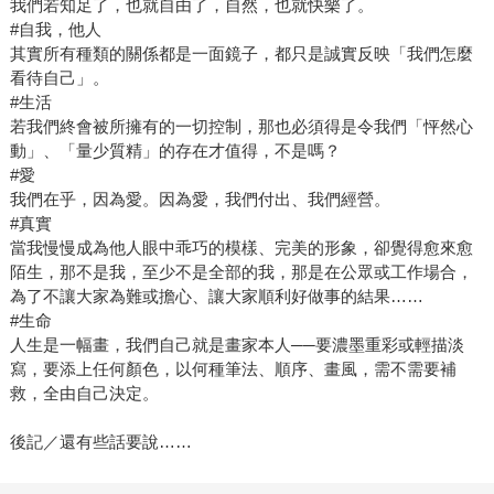
我們若知足了，也就自由了，自然，也就快樂了。
#自我，他人
其實所有種類的關係都是一面鏡子，都只是誠實反映「我們怎麼
看待自己」。
#生活
若我們終會被所擁有的一切控制，那也必須得是令我們「怦然心
動」、「量少質精」的存在才值得，不是嗎？
#愛
我們在乎，因為愛。因為愛，我們付出、我們經營。
#真實
當我慢慢成為他人眼中乖巧的模樣、完美的形象，卻覺得愈來愈
陌生，那不是我，至少不是全部的我，那是在公眾或工作場合，
為了不讓大家為難或擔心、讓大家順利好做事的結果……
#生命
人生是一幅畫，我們自己就是畫家本人──要濃墨重彩或輕描淡
寫，要添上任何顏色，以何種筆法、順序、畫風，需不需要補
救，全由自己決定。
後記／還有些話要說……