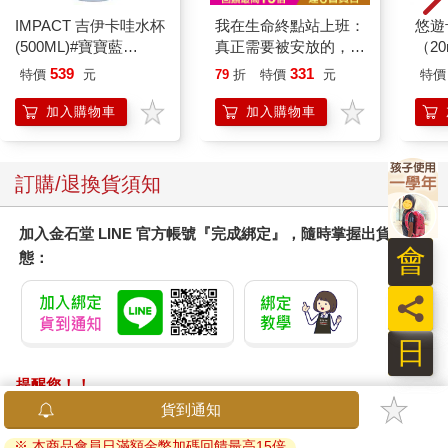
IMPACT 吉伊卡哇水杯
我在生命終點站上班：
悠遊
(500ML)#寶寶藍
真正需要被安放的，其
（2
IMCHB01LB
實是留下來的人
539
331
特價
元
79
折
特價
元
特價
加入購物車
加入購物車
訂購/退換貨須知
加入金石堂 LINE 官方帳號『完成綁定』，隨時掌握出貨動
會
態：
員
日
提醒您！！
金石堂及銀行均不會請您操作ATM! 如接獲電話要求您前往
貨到通知
ATM提款機，請不要聽從指示，以免受騙上當！
※ 本商品會員日滿額金幣加碼回饋最高15倍