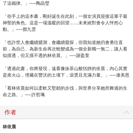
了這鐵律。」──陶晶瑩
「你手上的這本書，剛好誕生在此刻，一個女演員迎接這輩子最
神聖的角色。這是一場溫暖的回望……未來絕對會令人怦然心
動。」──鄧九雲
「也許世人會繼續臆測，會繼續窺探，但我知道她仍會勇往直
前，為自己、為新生命再次蛻變成為一個全新獨一無二，讓人看
似摸透，但又摸不透的林依晨。」──謝盈萱
「透過此書，你將發現，遠看像抹茶山般恬靜的依晨，內心其實
是座火山，埋藏在豐沃的土壤下，滾燙且充滿力量。」──連美恩
「看林依晨如何以柔軟又堅韌的步伐，與世界分享她所舞過的生
命之路。」──許哲珮
作者
林依晨