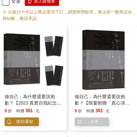
全選
加入購物車
※ 出版日十年以上商品需另下訂，調貨時間較長，無法與一般商品合
併結帳，敬請見諒。
做自己，為什麼還要說抱
做自己，為什麼還要說抱
歉？【2023 真實自我紀念
歉？【限量附贈「真心演
版】(特贈典藏燙印簽名書籤
繹」緋紅書籤】
351
351
9
折
特價
元
9
折
特價
元
一組兩張)
貨到通知
停售