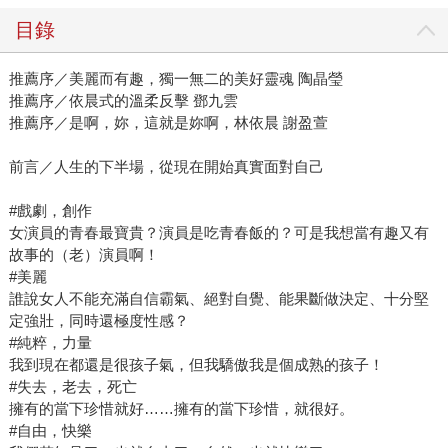
目錄
推薦序／美麗而有趣，獨一無二的美好靈魂 陶晶瑩
推薦序／依晨式的溫柔反擊 鄧九雲
推薦序／是啊，妳，這就是妳啊，林依晨 謝盈萱
前言／人生的下半場，從現在開始真實面對自己
#戲劇，創作
女演員的青春最寶貴？演員是吃青春飯的？可是我想當有趣又有
故事的（老）演員啊！
#美麗
誰說女人不能充滿自信霸氣、絕對自覺、能果斷做決定、十分堅
定強壯，同時還極度性感？
#純粹，力量
我到現在都還是很孩子氣，但我驕傲我是個成熟的孩子！
#失去，老去，死亡
擁有的當下珍惜就好……擁有的當下珍惜，就很好。
#自由，快樂