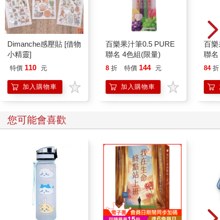
Dimanche感壓貼 [借物
百樂果汁筆0.5 PURE
百樂果
小精靈]
聯名 4色組(限量)
聯名
110
144
特價
元
8
折
特價
元
84
折
加入購物車
加入購物車
您可能會喜歡