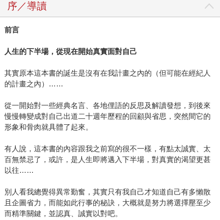
序／導讀
前言
人生的下半場，從現在開始真實面對自己
其實原本這本書的誕生是沒有在我計畫之內的（但可能在經紀人
的計畫之內）……
從一開始對一些經典名言、各地俚語的反思及解讀發想，到後來
慢慢轉變成對自己出道二十週年歷程的回顧與省思，突然間它的
形象和骨肉就具體了起來。
有人說，這本書的內容跟我之前寫的很不一樣，有點太誠實、太
百無禁忌了，或許，是人生即將邁入下半場，對真實的渴望更甚
以往……
別人看我總覺得異常勤奮，其實只有我自己才知道自己有多懶散
且企圖省力，而能如此行事的秘訣，大概就是努力將選擇壓至少
而精準關鍵，並認真、誠實以對吧。