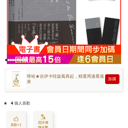
呀哈★吉伊卡哇旋風再起，精選周邊看過
加購
來
★
4
個人喜歡
寫評價
喜歡+1
賺金幣