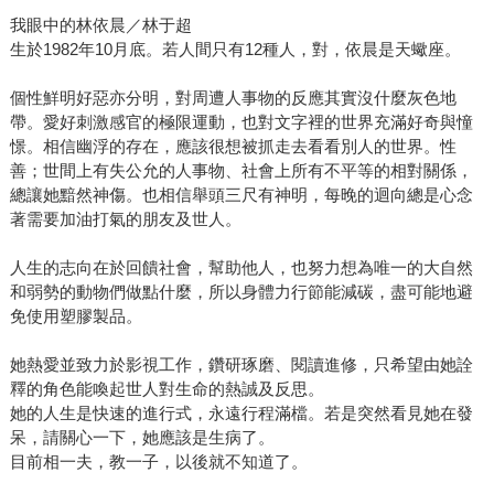
我眼中的林依晨／林于超
生於1982年10月底。若人間只有12種人，對，依晨是天蠍座。
個性鮮明好惡亦分明，對周遭人事物的反應其實沒什麼灰色地
帶。愛好刺激感官的極限運動，也對文字裡的世界充滿好奇與憧
憬。相信幽浮的存在，應該很想被抓走去看看別人的世界。性
善；世間上有失公允的人事物、社會上所有不平等的相對關係，
總讓她黯然神傷。也相信舉頭三尺有神明，每晚的迴向總是心念
著需要加油打氣的朋友及世人。
人生的志向在於回饋社會，幫助他人，也努力想為唯一的大自然
和弱勢的動物們做點什麼，所以身體力行節能減碳，盡可能地避
免使用塑膠製品。
她熱愛並致力於影視工作，鑽研琢磨、閱讀進修，只希望由她詮
釋的角色能喚起世人對生命的熱誠及反思。
她的人生是快速的進行式，永遠行程滿檔。若是突然看見她在發
呆，請關心一下，她應該是生病了。
目前相一夫，教一子，以後就不知道了。