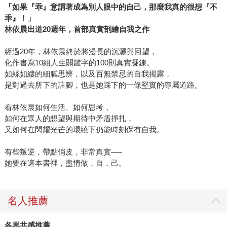
「如果『乖』意謂著成為別人眼中的自己，那麼我真的很想『不
乖』！」
林依晨出道20週年，首部真實剖繪自我之作
經過20年，林依晨終於將漫長的沉澱與回望，
化作書寫10組人生關鍵字的100則真實凝鍊。
如絲如縷的細膩思辨，以及百無禁忌的自我揭露，
是對過去所下的註腳，也是她踩下的一條堅實的專屬道路。
看林依晨如何生活、如何思考，
如何在眾人的想望與期待中矛盾掙扎，
又如何在閃耀光芒的環繞下仍能時刻保有自我。
有些叛逆，帶點俏皮，非常真實──
她要在這本書裡，盡情做．自．己。
名人推薦
各界共感推薦