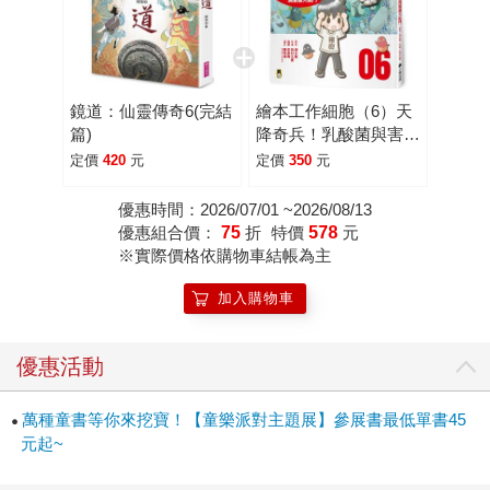
鏡道：仙靈傳奇6(完結
繪本工作細胞（6）天
篇)
降奇兵！乳酸菌與害菌
大亂鬥
定價
420
元
定價
350
元
優惠時間：2026/07/01 ~2026/08/13
優惠組合價：
75
折
特價
578
元
※實際價格依購物車結帳為主
加入購物車
優惠活動
萬種童書等你來挖寶！【童樂派對主題展】參展書最低單書45
元起~