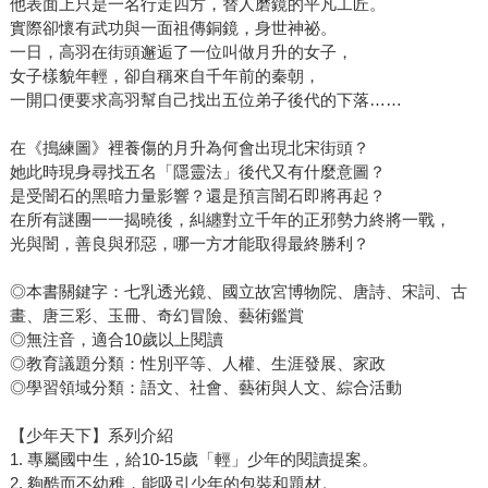
他表面上只是一名行走四方，替人磨鏡的平凡工匠。
實際卻懷有武功與一面祖傳銅鏡，身世神祕。
一日，高羽在街頭邂逅了一位叫做月升的女子，
女子樣貌年輕，卻自稱來自千年前的秦朝，
一開口便要求高羽幫自己找出五位弟子後代的下落……
在《搗練圖》裡養傷的月升為何會出現北宋街頭？
她此時現身尋找五名「隱靈法」後代又有什麼意圖？
是受闇石的黑暗力量影響？還是預言闇石即將再起？
在所有謎團一一揭曉後，糾纏對立千年的正邪勢力終將一戰，
光與闇，善良與邪惡，哪一方才能取得最終勝利？
◎本書關鍵字：七乳透光鏡、國立故宮博物院、唐詩、宋詞、古
畫、唐三彩、玉冊、奇幻冒險、藝術鑑賞
◎無注音，適合10歲以上閱讀
◎教育議題分類：性別平等、人權、生涯發展、家政
◎學習領域分類：語文、社會、藝術與人文、綜合活動
【少年天下】系列介紹
1. 專屬國中生，給10-15歲「輕」少年的閱讀提案。
2. 夠酷而不幼稚，能吸引少年的包裝和題材。