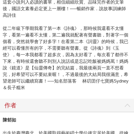
這套小說列入必讀的書單，相信細細欣賞、品味完作者的文筆
後，國語文素養必定更上一層樓！──暢銷作家．說故事訓練師
高詩佳
從二年級下學期我看了第一本《詩魂》，那時候我還看不太懂
字，看第一遍看不太懂，第二遍我就配著有聲書聽，對著字一個
個看，突然就學會了好多字！在看第二本《詞靈》的時候，我已
經可以看懂所有的字，不需要聽有聲書。從《詩魂》到《玉
使》，每一本我都看了超多次，因為太好看了，每次看了都停不
下來，有時候還會聽不到別人說話或是忘記吃飯被媽媽罵！媽媽
說《鏡道》是【仙靈傳奇】的完結篇，我最後兩頁一直不想看
完，好希望可以不要結束喔！，不過最後的大結局我很滿意，希
望老師可以繼續寫書！──知名部落客 林叨囝仔七寶媽Sydney
＆長子糯米
作者
陳郁如
出生於臺灣臺北，於美國取得藝術碩士學位後定居於美國。從繪