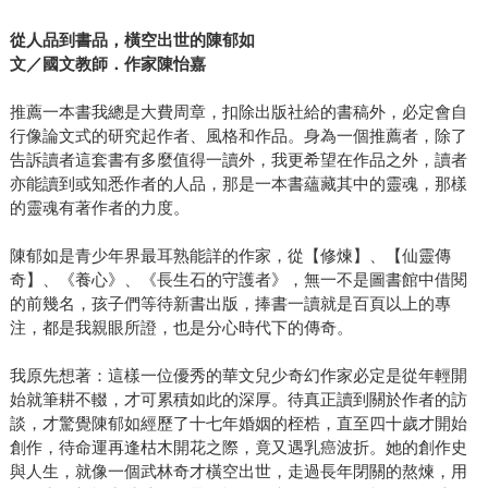
從人品到書品，橫空出世的陳郁如
文／國文教師．作家陳怡嘉
推薦一本書我總是大費周章，扣除出版社給的書稿外，必定會自
行像論文式的研究起作者、風格和作品。身為一個推薦者，除了
告訴讀者這套書有多麼值得一讀外，我更希望在作品之外，讀者
亦能讀到或知悉作者的人品，那是一本書蘊藏其中的靈魂，那樣
的靈魂有著作者的力度。
陳郁如是青少年界最耳熟能詳的作家，從【修煉】、【仙靈傳
奇】、《養心》、《長生石的守護者》，無一不是圖書館中借閱
的前幾名，孩子們等待新書出版，捧書一讀就是百頁以上的專
注，都是我親眼所證，也是分心時代下的傳奇。
我原先想著：這樣一位優秀的華文兒少奇幻作家必定是從年輕開
始就筆耕不輟，才可累積如此的深厚。待真正讀到關於作者的訪
談，才驚覺陳郁如經歷了十七年婚姻的桎梏，直至四十歲才開始
創作，待命運再逢枯木開花之際，竟又遇乳癌波折。她的創作史
與人生，就像一個武林奇才橫空出世，走過長年閉關的熬煉，用