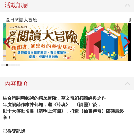
活動訊息
飢餓遊戲前傳贈早優券
內容簡介
結合詩詞與藝術的精采冒險，華文奇幻必讀經典之作
年度暢銷作家陳郁如，繼《詩魂》、《詞靈》後，
以十大傳世名畫《清明上河圖》，打造【仙靈傳奇】磅礴最終
章！
◎得獎記錄