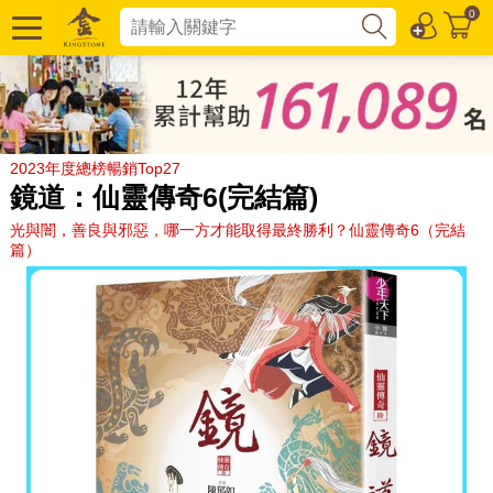
0
2023年度總榜暢銷Top27
鏡道：仙靈傳奇6(完結篇)
光與闇，善良與邪惡，哪一方才能取得最終勝利？仙靈傳奇6（完結
篇）