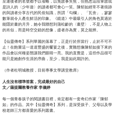
至連後者的名號都予以省略，以免故事失焦，但熟悉這段掌故或
是詩人的〈少年遊〉的讀者都可會心一笑。陳郁如經常不著痕跡
的與讀者分享古代的民俗知識，所謂「勾欄」、「瓦舍」，寥寥
數筆就令人產生鮮活的印象。《鏡道》中最吸引人的角色莫過於
能隱於畫的月升，她令我聯想到蒲松齡的〈畫壁〉，不是人物上
的肖似，而是時空交錯的想像，虛者亦為實，莫之能辨。
【仙靈傳奇】系列華麗的落幕了，正是行於所當行，止於不可不
止！在飽嘗這一道道豐盛的饗宴之後，實難想像陳郁如接下來的
作品會以何種姿態讓我們眼睛一亮。我的直覺是，這些作品很可
能只是她創作生涯的序曲，至少，我是如此期許的。
（作者杜明城教授，目前專事文學講堂教席）
人生沒有標準答案，完成最好的自己
文／薩提爾教養作家 李儀婷
每一個青春孩子的閱讀書目裡，肯定都有一套奇幻作家「陳郁
如」的作品。其中【仙靈傳奇】系列，是深受孩子、父母以及學
校老師三方都喜愛的系列叢書。