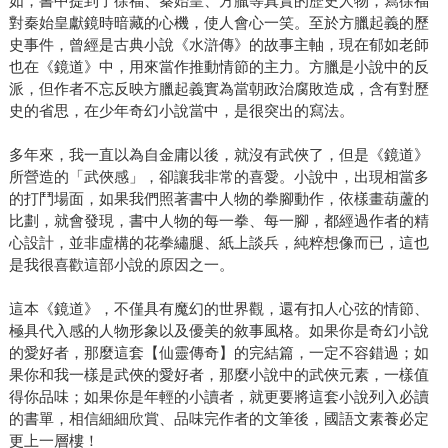
如，書中提到了徐福、秦始皇、方臘等真實的歷史人物，寫徐福
對秦始皇獻鏡時暗藏的心機，使人會心一笑。至於方臘起義的歷
史事件，曾經是古典小說《水滸傳》的故事主軸，現在郁如老師
也在《鏡道》中，用來當作推動情節的主力。方臘是小說中的反
派，但作者不忘反映方臘起義實為當朝政治腐敗造成，含有對歷
史的省思，在少年奇幻小說當中，是很突出的寫法。
多年來，我一直以為自金庸以後，就沒有武俠了，但是《鏡道》
所營造的「武俠感」，卻讓我非常的喜愛。小說中，出現相當多
的打鬥場面，如果我們照著書中人物的拳腳動作，依樣畫葫蘆的
比劃，就會發現，書中人物的每一拳、每一腳，都經過作者的精
心設計，並非虛構的花拳繡腿、紙上談兵，純粹想像而已，這也
是我很喜歡這部小說的原因之一。
這本《鏡道》，不僅具有魔幻的世界觀，還有扣人心弦的情節、
極具代入感的人物形象以及優美的敘事風格。如果你是奇幻小說
的愛好者，那麼這套【仙靈傳奇】的完結篇，一定不容錯過；如
果你和我一樣是武俠的愛好者，那麼小說中的武俠元素，一樣值
得你品味；如果你是年輕的小讀者，就更要將這套小說列入必讀
的書單，相信細細欣賞、品味完作者的文筆後，國語文素養必定
更上一層樓！