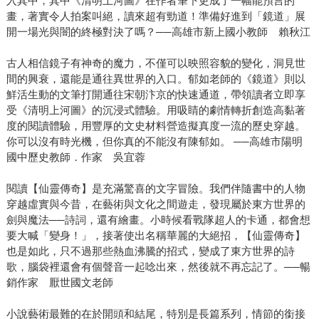
入其中，其中《清明上河圖》在作者筆下更成了一幅能預言的
畫，著實令人拍案叫絕，讀來超有勁道！準備好進到「鏡道」展
開一場光與闇的終極對決了嗎？──高雄市新上國小教師 賴秋江
古人相信鏡子有神奇的魔力，不僅可以映照容貌的變化，洞見世
間的興衰，還能是通往異世界的入口。郁如老師的《鏡道》則以
鮮活生動的文筆打開通往宋朝汴京的快速通道，帶領讀者立即享
受《清明上河圖》的沉浸式體驗。用吸睛的劇情轉折創造高黏著
度的閱讀體驗，用豐厚的文史材料營造擬真度一流的歷史穿越。
你可以沒有時光機，但你真的不能沒有陳郁如。 ──高雄市陽明
國中歷史教師．作家 吳宜蓉
閱讀【仙靈傳奇】是充滿驚喜的文字冒險。我們伴隨書中的人物
穿越虛實與今昔，在藝術與文化之間遊走，發現屬於東方世界的
劍與魔法──詩詞，還有繪畫。小時候看戰隊超人的卡通，都會想
要大喊「變身！」，接著使出名稱華麗的大絕招，【仙靈傳奇】
也是如此，只不過那些熱血沸騰的招式，變成了東方世界的詩
歌，腦袋裡還會有個聲音一起唸出來，然後就不再忘記了。──暢
銷作家 厭世國文老師
小說藝術最難的在於開頭和結尾，特別是長篇系列，情節的銜接