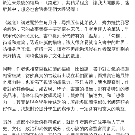
於迎來最後的結局：《鏡道》。其精采程度，讓我大開眼界、迷
醉其中，想必也會讓書迷們大呼過癮！
《鏡道》講述關於主角月升，尋找五個徒弟後人，齊力抵抗邪惡
的經過，它的故事舞臺主要架構在宋代，作者用迷人的筆法，呈
現宋代的庶民文化。書中提到宋代特有的「點茶」、「勾欄」、
街道和建築，透過細膩的描繪，讓人很容易就進入書中的世界，
彷彿身歷其境。這樣一來，讀者不但能夠沉浸在作者深度刻劃的
美好情境，同時也獲得了文化上的啟迪。
同時，作者也相當重視細節的描繪。比如說，書中對古鏡的描寫
相當細緻，彷彿真實的古鏡就出現在我們面前；而描寫它施展神
奇魔力時，也充滿了視覺的想像力。不只古鏡，我也觀察到，作
者對於其他物品，如古硯、墜子、書畫的描繪，都有著特別的審
美品味。這些年我在教學現場上，觀察到「描述力」和「想像
力」，其實是現今學生較缺乏的，若能多閱讀像郁如老師這類的
好作品，我想對於提升學生的寫作力，一定會有相當大的助益。
另外，這部小說最值得稱道的，就是作者將奇幻故事融入了歷
史、文化、政治和武俠的成分，使小說的內容豐富而多元。比