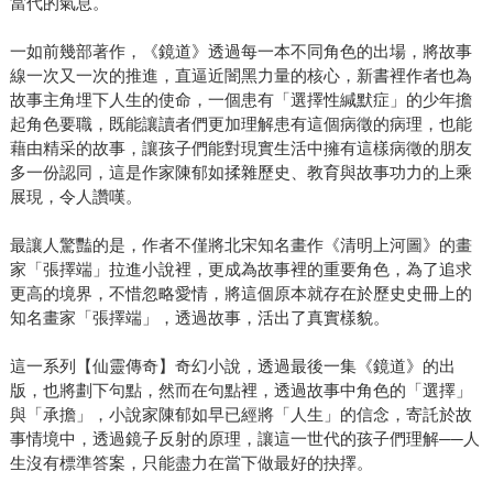
當代的氣息。
一如前幾部著作，《鏡道》透過每一本不同角色的出場，將故事
線一次又一次的推進，直逼近闇黑力量的核心，新書裡作者也為
故事主角埋下人生的使命，一個患有「選擇性緘默症」的少年擔
起角色要職，既能讓讀者們更加理解患有這個病徵的病理，也能
藉由精采的故事，讓孩子們能對現實生活中擁有這樣病徵的朋友
多一份認同，這是作家陳郁如揉雜歷史、教育與故事功力的上乘
展現，令人讚嘆。
最讓人驚豔的是，作者不僅將北宋知名畫作《清明上河圖》的畫
家「張擇端」拉進小說裡，更成為故事裡的重要角色，為了追求
更高的境界，不惜忽略愛情，將這個原本就存在於歷史史冊上的
知名畫家「張擇端」，透過故事，活出了真實樣貌。
這一系列【仙靈傳奇】奇幻小說，透過最後一集《鏡道》的出
版，也將劃下句點，然而在句點裡，透過故事中角色的「選擇」
與「承擔」，小說家陳郁如早已經將「人生」的信念，寄託於故
事情境中，透過鏡子反射的原理，讓這一世代的孩子們理解──人
生沒有標準答案，只能盡力在當下做最好的抉擇。