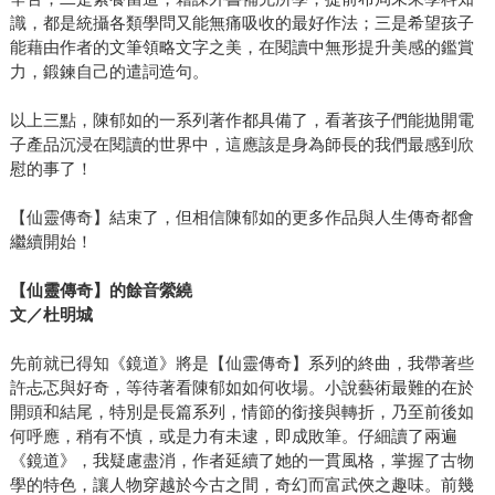
識，都是統攝各類學問又能無痛吸收的最好作法；三是希望孩子
能藉由作者的文筆領略文字之美，在閱讀中無形提升美感的鑑賞
力，鍛鍊自己的遣詞造句。
以上三點，陳郁如的一系列著作都具備了，看著孩子們能拋開電
子產品沉浸在閱讀的世界中，這應該是身為師長的我們最感到欣
慰的事了！
【仙靈傳奇】結束了，但相信陳郁如的更多作品與人生傳奇都會
繼續開始！
【仙靈傳奇】的餘音縈繞
文／杜明城
先前就已得知《鏡道》將是【仙靈傳奇】系列的終曲，我帶著些
許忐忑與好奇，等待著看陳郁如如何收場。小說藝術最難的在於
開頭和結尾，特別是長篇系列，情節的銜接與轉折，乃至前後如
何呼應，稍有不慎，或是力有未逮，即成敗筆。仔細讀了兩遍
《鏡道》，我疑慮盡消，作者延續了她的一貫風格，掌握了古物
學的特色，讓人物穿越於今古之間，奇幻而富武俠之趣味。前幾