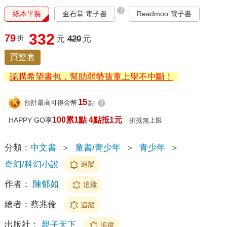
?
紙本平裝
金石堂 電子書
Readmoo 電子書
332
79
折
元
420
元
買整套
認購希望書包，幫助弱勢孩童上學不中斷！
15
預計最高可得金幣
點
?
100累1點 4點抵1元
HAPPY GO享
折抵無上限
分類：
中文書
＞
童書/青少年
＞
青少年
＞
奇幻/科幻小說
追蹤
作者：
陳郁如
追蹤
繪者：
蔡兆倫
追蹤
出版社：
親子天下
追蹤