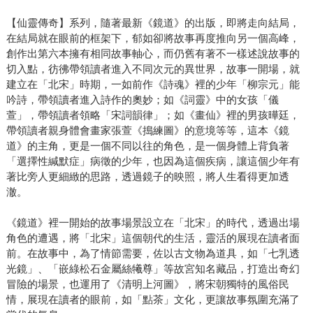
【仙靈傳奇】系列，隨著最新《鏡道》的出版，即將走向結局，
在結局就在眼前的框架下，郁如卻將故事再度推向另一個高峰，
創作出第六本擁有相同故事軸心，而仍舊有著不一樣述說故事的
切入點，彷彿帶領讀者進入不同次元的異世界，故事一開場，就
建立在「北宋」時期，一如前作《詩魂》裡的少年「柳宗元」能
吟詩，帶領讀者進入詩作的奧妙；如《詞靈》中的女孩「儀
萱」，帶領讀者領略「宋詞韻律」；如《畫仙》裡的男孩曄廷，
帶領讀者親身體會畫家張萱《搗練圖》的意境等等，這本《鏡
道》的主角，更是一個不同以往的角色，是一個身體上背負著
「選擇性緘默症」病徵的少年，也因為這個疾病，讓這個少年有
著比旁人更細緻的思路，透過鏡子的映照，將人生看得更加透
澈。
《鏡道》裡一開始的故事場景設立在「北宋」的時代，透過出場
角色的遭遇，將「北宋」這個朝代的生活，靈活的展現在讀者面
前。在故事中，為了情節需要，佐以古文物為道具，如「七乳透
光鏡」、「嵌綠松石金屬絲犧尊」等故宮知名藏品，打造出奇幻
冒險的場景，也運用了《清明上河圖》，將宋朝獨特的風俗民
情，展現在讀者的眼前，如「點茶」文化，更讓故事氛圍充滿了