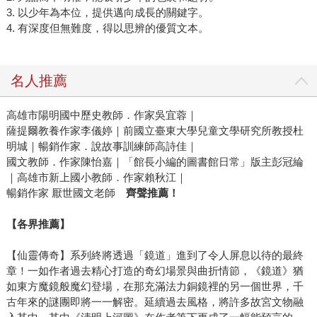
3. 以少年為本位，提供邁向成長的關鍵字。
4. 有深度但無難度，得以思辨的優質文本。
名人推薦
高雄市陽明國中歷史教師．作家吳宜蓉｜
薩提爾教養作家李儀婷｜前國立臺東大學兒童文學研究所教授杜
明城｜暢銷作家．說故事訓練師高詩佳｜
國文教師．作家陳怡嘉｜「館長小編的圖書館日常」版主彭冠綸
｜高雄市新上國小教師．作家賴秋江｜
暢銷作家 厭世國文老師
齊聲推薦！
【各界推薦】
【仙靈傳奇】系列終將透過「鏡道」進到了令人屏息以待的最終
章！一如作者過去精心打造的奇幻場景與曲折情節，《鏡道》猶
如東方魔鏡般魔幻登場，在那充滿法力銅鏡裡的另一個世界，千
古年來的謎團即將一一解密。延續過去風格，將許多故宮文物融