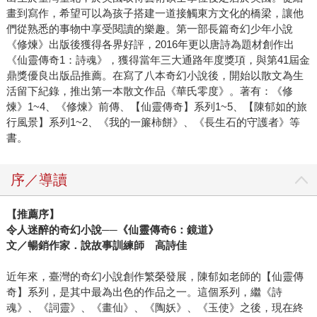
畫到寫作，希望可以為孩子搭建一道接觸東方文化的橋梁，讓他
們從熟悉的事物中享受閱讀的樂趣。第一部長篇奇幻少年小說
《修煉》出版後獲得各界好評，2016年更以唐詩為題材創作出
《仙靈傳奇1：詩魂》，獲得當年三大通路年度獎項，與第41屆金
鼎獎優良出版品推薦。在寫了八本奇幻小說後，開始以散文為生
活留下紀錄，推出第一本散文作品《華氏零度》。著有：《修
煉》1~4、《修煉》前傳、【仙靈傳奇】系列1~5、【陳郁如的旅
行風景】系列1~2、《我的一簾柿餅》、《長生石的守護者》等
書。
序／導讀
【推薦序】
令人迷醉的奇幻小說──《仙靈傳奇6：鏡道》
文／暢銷作家．說故事訓練師 高詩佳
近年來，臺灣的奇幻小說創作繁榮發展，陳郁如老師的【仙靈傳
奇】系列，是其中最為出色的作品之一。這個系列，繼《詩
魂》、《詞靈》、《畫仙》、《陶妖》、《玉使》之後，現在終