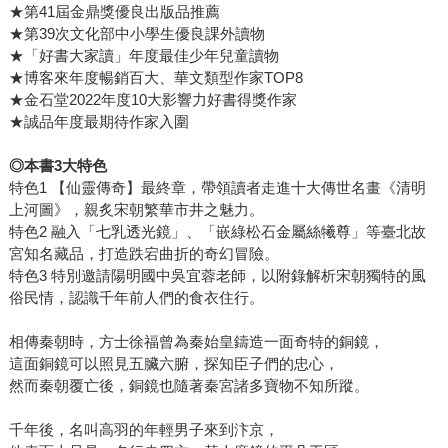
★第41屆金鼎獎優良出版品推薦
★第39次文化部中小學生優良課外讀物
★「好書大家讀」年度最佳少年兒童讀物
★博客來年度暢銷百大、華文類型作家TOP8
★金石堂2022年度10大影響力好書得獎作家
★誠品年度最期待作家入圍
◎本書3大特色
特色1 【仙靈傳奇】最終章，帶領讀者走進十大傳世名畫《清明
上河圖》，親炙宋朝繁華市井之魅力。
特色2 融入「七乳透光鏡」、「嵌綠松石金屬絲犧尊」等臺北故
宮知名藏品，打造跌宕曲折的奇幻冒險。
特色3 特別邀請陽明國中吳宜蓉老師，以附錄解析宋朝獨特的風
俗民情，認識千年前人們的食衣住行。
相傳秦朝時，方士徐福曾為秦始皇鑄造一面奇特的銅鏡，
這面銅鏡可以照見五臟六腑，探知臣子們的忠心，
然而秦朝覆亡後，銅鏡也隨著秦宮諸多寶物不知所蹤。
千年後，名叫高羽的年輕男子來到汴京，