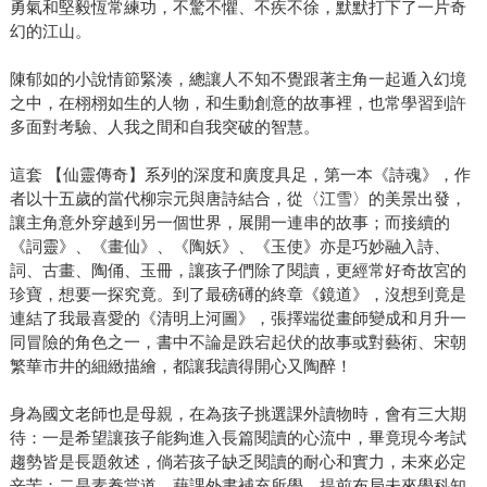
勇氣和堅毅恆常練功，不驚不懼、不疾不徐，默默打下了一片奇
幻的江山。
陳郁如的小說情節緊湊，總讓人不知不覺跟著主角一起遁入幻境
之中，在栩栩如生的人物，和生動創意的故事裡，也常學習到許
多面對考驗、人我之間和自我突破的智慧。
這套 【仙靈傳奇】系列的深度和廣度具足，第一本《詩魂》，作
者以十五歲的當代柳宗元與唐詩結合，從〈江雪〉的美景出發，
讓主角意外穿越到另一個世界，展開一連串的故事；而接續的
《詞靈》、《畫仙》、《陶妖》、《玉使》亦是巧妙融入詩、
詞、古畫、陶俑、玉冊，讓孩子們除了閱讀，更經常好奇故宮的
珍寶，想要一探究竟。到了最磅礡的終章《鏡道》，沒想到竟是
連結了我最喜愛的《清明上河圖》，張擇端從畫師變成和月升一
同冒險的角色之一，書中不論是跌宕起伏的故事或對藝術、宋朝
繁華市井的細緻描繪，都讓我讀得開心又陶醉！
身為國文老師也是母親，在為孩子挑選課外讀物時，會有三大期
待：一是希望讓孩子能夠進入長篇閱讀的心流中，畢竟現今考試
趨勢皆是長題敘述，倘若孩子缺乏閱讀的耐心和實力，未來必定
辛苦；二是素養當道，藉課外書補充所學，提前布局未來學科知