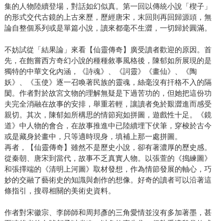
集的人物陸續登場，對話如幻似真。第一回以傳統小說「楔子」
的形式交代古鏡的上古來歷，歷經唐宋，末回則再回歸源頭，無
論自整個系列或是單篇小說，讀來都毫不生澀，一切歸於圓滿。
不妨試從「結果論」來看【仙靈傳奇】廣受讀者歡迎的原因。首
先，在飽嘗西方奇幻小說的種種敘事風格後，陳郁如所展現的是
獨特的中華文化內涵，《詩魂》、《詞靈》《畫仙》、《陶
妖》、《玉使》逐一召喚著民族的靈魂，絲毫沒有扞格不入的隔
閡。作者對於故宮文物的理解無疑是下過苦功的，但她把這份功
夫完全消融在故事的安排，舉重若輕，讓讀者免於艱澀進而感受
親切。其次，陳郁如所構思的情節宛如拼圖，遊戲性十足。《鏡
道》中人物的會合，在故事推進中已陸續埋下伏筆，穿梭於古今
或是藏身於畫中，只等適時現身，填補上那一處拼圖。
再者，【仙靈傳奇】雖然不是歷史小說，卻有著濃厚的歷史感。
從秦朝、唐宋到當代，故事不乏真實人物。以張萱的《搗練圖》
和張擇端的《清明上河圖》取材發想，作為情節發展的軸心，巧
妙的交融了藝術史的知識與創作的想像。好奇的讀者可以沿著這
條指引，搜尋相關的美術史資料。
作者對宋徽宗、李師師和周邦彥的三角愛情並沒有多加著墨，甚