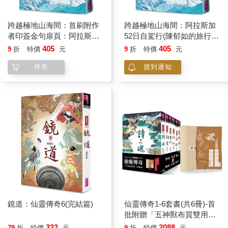
跨越極地山海間：首刷附作
跨越極地山海間：阿拉斯加
者印簽金句扉頁：阿拉斯加
52日自駕行(陳郁如的旅行風
52日自駕行(陳郁如的旅行風
景3)
405
405
9
折
特價
元
9
折
特價
元
景3)
停售
貨到通知
鏡道：仙靈傳奇6(完結篇)
仙靈傳奇1-6套書(共6冊)-首
批附贈「五神獸布質雙用收
納墊」：詩魂/詞靈/畫仙/陶
332
2088
79
折
特價
元
9
折
特價
元