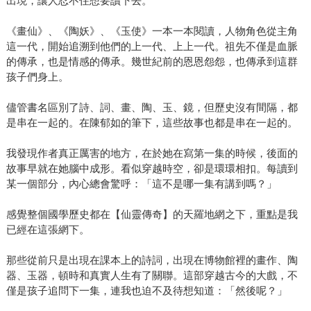
出現，讓人忍不住想要讀下去。
《畫仙》、《陶妖》、《玉使》一本一本閱讀，人物角色從主角
這一代，開始追溯到他們的上一代、上上一代。祖先不僅是血脈
的傳承，也是情感的傳承。幾世紀前的恩恩怨怨，也傳承到這群
孩子們身上。
儘管書名區別了詩、詞、畫、陶、玉、鏡，但歷史沒有間隔，都
是串在一起的。在陳郁如的筆下，這些故事也都是串在一起的。
我發現作者真正厲害的地方，在於她在寫第一集的時候，後面的
故事早就在她腦中成形。看似穿越時空，卻是環環相扣。每讀到
某一個部分，內心總會驚呼：「這不是哪一集有講到嗎？」
感覺整個國學歷史都在【仙靈傳奇】的天羅地網之下，重點是我
已經在這張網下。
那些從前只是出現在課本上的詩詞，出現在博物館裡的畫作、陶
器、玉器，頓時和真實人生有了關聯。這部穿越古今的大戲，不
僅是孩子追問下一集，連我也迫不及待想知道：「然後呢？」