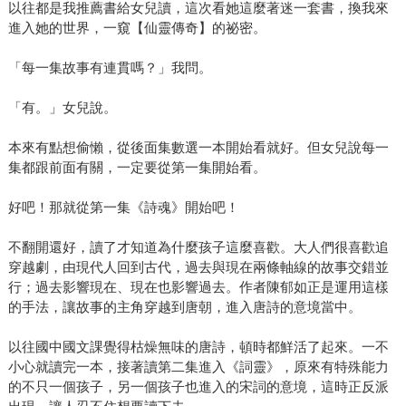
以往都是我推薦書給女兒讀，這次看她這麼著迷一套書，換我來
進入她的世界，一窺【仙靈傳奇】的祕密。
「每一集故事有連貫嗎？」我問。
「有。」女兒說。
本來有點想偷懶，從後面集數選一本開始看就好。但女兒說每一
集都跟前面有關，一定要從第一集開始看。
好吧！那就從第一集《詩魂》開始吧！
不翻開還好，讀了才知道為什麼孩子這麼喜歡。大人們很喜歡追
穿越劇，由現代人回到古代，過去與現在兩條軸線的故事交錯並
行；過去影響現在、現在也影響過去。作者陳郁如正是運用這樣
的手法，讓故事的主角穿越到唐朝，進入唐詩的意境當中。
以往國中國文課覺得枯燥無味的唐詩，頓時都鮮活了起來。一不
小心就讀完一本，接著讀第二集進入《詞靈》，原來有特殊能力
的不只一個孩子，另一個孩子也進入的宋詞的意境，這時正反派