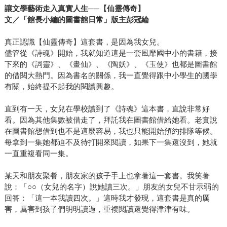
讓文學藝術走入真實人生──【仙靈傳奇】
文／「館長小編的圖書館日常」版主彭冠綸
真正認識【仙靈傳奇】這套書，是因為我女兒。
儘管從《詩魂》開始，我就知道這是一套風靡國中小的書籍，接
下來的《詞靈》、《畫仙》、《陶妖》、《玉使》也都是圖書館
的借閱大熱門。因為書名的關係，我一直覺得跟中小學生的國學
有關，始終提不起我的閱讀興趣。
直到有一天，女兒在學校讀到了《詩魂》這本書，直說非常好
看。因為其他集數被借走了，拜託我在圖書館借給她看。老實說
在圖書館想借到也不是這麼容易，我也只能開始預約排隊等候。
每拿到一集她都迫不及待打開來閱讀，如果下一集還沒到，她就
一直重複看同一集。
某天和朋友聚餐，朋友家的孩子手上也拿著這一套書。我笑著
說：「○○（女兒的名字）說她讀三次。」朋友的女兒不甘示弱的
回答：「這一本我讀四次。」這時我才發現，這套書是真的厲
害，厲害到孩子們明明讀過，重複閱讀還覺得津津有味。