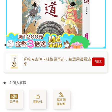
呀哈★吉伊卡哇旋風再起，精選周邊看過
加購
來
★
2
個人喜歡
寫評價
電子書
喜歡+1
賺金幣