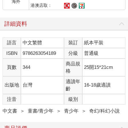
海外
港澳店取：
詳細資料
語言
中文繁體
裝訂
紙本平裝
ISBN
9786263054189
分級
普通級
商品規
頁數
344
25開15*21cm
格
適讀年
出版地
台灣
16-18歲適讀
齡
注音
級別
中文書
＞
童書/青少年
＞
青少年
＞
奇幻/科幻小說