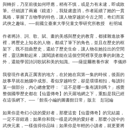
與轉折，乃至前後如何呼應，稍有不慎，或是力有未逮，即成敗
筆。仔細讀了兩遍《鏡道》，我疑慮盡消，作者延續了她的一貫
風格，掌握了古物學的特色，讓人物穿越於今古之間，奇幻而富
武俠之趣味。──前國立臺東大學兒童文學研究所教授 杜明城
作者將詩、詞、歌、賦、畫的美感與歷史的教育，都揉雜進故事
裡，將歷史上知名的人物，都成了筆下的角色，並且在歷史的框
架下，既不扭曲歷史，還給了歷史生命，讓人物在她拉出的空間
裡，靈活舞動起來，讓閱讀者能在這個空間裡享受故事的刺激之
外，還能學習詩詞歌賦和美的知識。──薩提爾教養作家 李儀婷
我發現作者真正厲害的地方，在於她在寫第一集的時候，後面的
故事早就在她腦中成形。看似穿越時空，卻是環環相扣，每讀到
某一個部分，內心總會驚呼：「這不是哪一集有講到嗎？」感覺
整個國學歷史都在【仙靈傳奇】的天羅地網之下，重點是我已經
在這張網下。──「館長小編的圖書館日常」版主 彭冠綸
如果你是奇幻小說的愛好者，那麼這套【仙靈傳奇】的完結篇，
一定不容錯過；如果你和我一樣是武俠的愛好者，那麼小說中的
武俠元素，一樣值得你品味；如果你是年輕的小讀者，就更要將