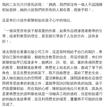
我的二女兒川川曾告訴我：「媽媽，我們班沒有一個人不認識陳
郁如老師，她的小說我們班所有的人都在看，很搶手耶！」
這是奇幻小說作家陳郁如在孩子心中的地位。
「一個深受所有孩子都喜愛的作家，如果作品裡滲透著教學的引
導，或者對教育的理念，甚至能引導孩子人生的方向，該有多
好！」
過去我曾在童書出版公司工作，這是當時我給予自己的期許，希
望自己製作的書籍，都能包含教育的信念，而這些願景，奇幻作
家陳郁如早已抵達多年，她將詩、詞、歌、賦、畫的美感與歷史
的教育，都揉雜進故事裡，將歷史上知名的人物，都成了筆下的
角色，並且在歷史的框架下，既不扭曲歷史，還給了歷史生命，
讓人物在她拉出的空間裡，靈活舞動起來，讓閱讀者能在這個空
間裡享受故事的刺激之外，還能學習詩詞歌賦和美的知識。孩子
們喜愛陳郁如，而在我的心裡，陳郁如的地位只有更高，因為光
是要將歷史的資料吸收就是一項極具工程的過程，但是郁如還巧
妙的融合進故事裡，並且利用歷史的場景，屢屢將不可能的任務
完成了。