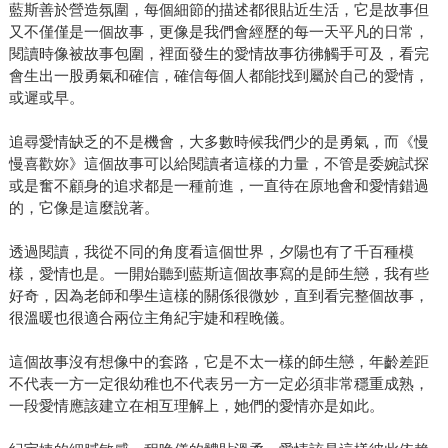
藍斯善於營造氛圍，每個細節的描述都很貼近生活，它是故事但
又不僅僅是一個故事，更像是我們會經歷的每一天平凡的日常，
閱讀時像被故事包圍，裡面發生的愛情故事彷彿觸手可及，看完
會生出一股勇氣和確信，確信每個人都能找到屬於自己的愛情，
或遲或早。
追尋愛情缺乏的不是機會，大多數時候我們少的是勇氣，而《慢
慢喜歡妳》這個故事可以給閱讀者這樣的力量，不管是委婉試探
或是奮不顧身的追求都是一種前進，一直待在原地會和愛情錯過
的，它像是這麼說著。
透過閱讀，我從不同的角度看這個世界，夕陽也有了千百種模
樣，愛情也是。一開始聽到藍斯這個故事寫的是師生戀，我有些
好奇，因為老師和學生這樣的關係很微妙，直到看完整個故事，
很溫暖也很適合兩位主角紀宇婕和程晚儀。
這個故事沒有想像中的套路，它是不太一樣的師生戀，年齡差距
不代表一方一定很幼稚也不代表另一方一定必須非常穩重成熟，
一段愛情應該建立在相互理解上，她們的愛情亦是如此。