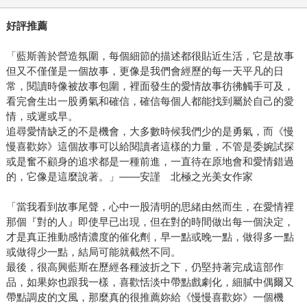
好評推薦
「藍斯善於營造氛圍，每個細節的描述都很貼近生活，它是故事
但又不僅僅是一個故事，更像是我們會經歷的每一天平凡的日
常，閱讀時像被故事包圍，裡面發生的愛情故事彷彿觸手可及，
看完會生出一股勇氣和確信，確信每個人都能找到屬於自己的愛
情，或遲或早。
追尋愛情缺乏的不是機會，大多數時候我們少的是勇氣，而《慢
慢喜歡妳》這個故事可以給閱讀者這樣的力量，不管是委婉試探
或是奮不顧身的追求都是一種前進，一直待在原地會和愛情錯過
的，它像是這麼說著。」——安謹 北極之光美女作家
「當我看到故事尾聲，心中一股清明的思緒由然而生，在愛情裡
那個『對的人』即使早已出現，但在對的時間做出每一個決定，
才是真正推動感情濃度的催化劑，早一點或晚一點，做得多一點
或做得少一點，結局可能就截然不同。
最後，很高興藍斯在歷經各種波折之下，仍堅持著完成這部作
品，如果妳也跟我一樣，喜歡恬淡中帶點戲劇化，細膩中偶爾又
帶點調皮的文風，那麼真的很推薦妳給《慢慢喜歡妳》一個機