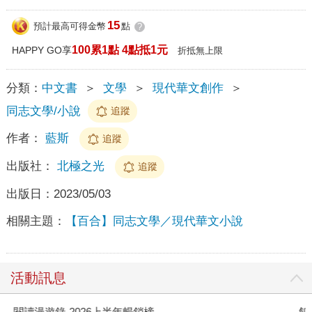
15
預計最高可得金幣
點
?
100累1點 4點抵1元
HAPPY GO享
折抵無上限
分類：
中文書
＞
文學
＞
現代華文創作
＞
同志文學/小說
追蹤
作者：
藍斯
追蹤
出版社：
北極之光
追蹤
出版日：
2023/05/03
相關主題：
【百合】同志文學／現代華文小說
活動訊息
閱讀漫遊錄-2026上半年暢銷榜
飢