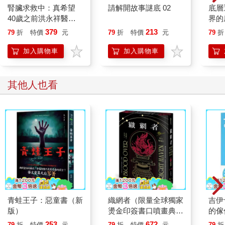
腎臟求救中：真希望
請解開故事謎底 02
底層
40歲之前洪永祥醫師
界的
就告訴我這些事
379
213
79
折
特價
元
79
折
特價
元
79
折
加入購物車
加入購物車
其他人也看
青蛙王子：惡童書（新
織網者（限量全球獨家
吉伊
版）
燙金印簽書口噴畫典藏
的傢
精裝版）
253
672
79
折
特價
元
79
折
特價
元
79
折