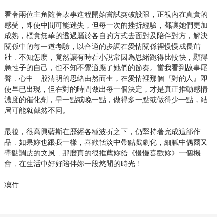
看著兩位主角隨著故事進程開始嘗試突破設限，正視內在真實的
感受，即使中間可能迷失，但每一次的挫折經驗，都讓她們更加
成熟，樸實無華的透過屬於各自的方式去面對及陪伴對方，解決
關係中的每一道考驗，以合適的步調在愛情關係裡慢慢成長茁
壯，不知怎麼，竟然讓有時看小說常因為思緒跑得比較快，顯得
急性子的自己，也不知不覺適應了她們的節奏。當我看到故事尾
聲，心中一股清明的思緒由然而生，在愛情裡那個『對的人』即
使早已出現，但在對的時間做出每一個決定，才是真正推動感情
濃度的催化劑，早一點或晚一點，做得多一點或做得少一點，結
局可能就截然不同。
最後，很高興藍斯在歷經各種波折之下，仍堅持著完成這部作
品，如果妳也跟我一樣，喜歡恬淡中帶點戲劇化，細膩中偶爾又
帶點調皮的文風，那麼真的很推薦妳給《慢慢喜歡妳》一個機
會，在生活中好好陪伴妳一段悠閒的時光！
凜竹