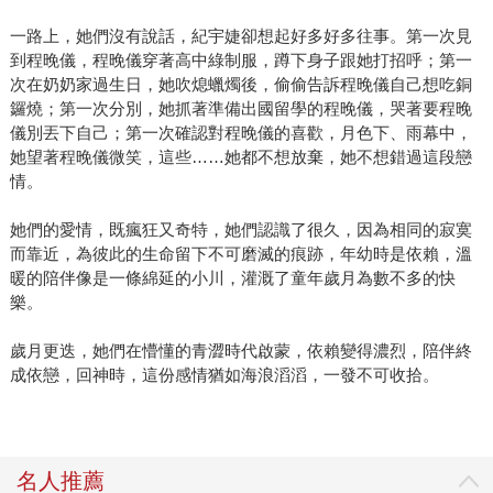
一路上，她們沒有說話，紀宇婕卻想起好多好多往事。第一次見
到程晚儀，程晚儀穿著高中綠制服，蹲下身子跟她打招呼；第一
次在奶奶家過生日，她吹熄蠟燭後，偷偷告訴程晚儀自己想吃銅
鑼燒；第一次分別，她抓著準備出國留學的程晚儀，哭著要程晚
儀別丟下自己；第一次確認對程晚儀的喜歡，月色下、雨幕中，
她望著程晚儀微笑，這些……她都不想放棄，她不想錯過這段戀
情。
她們的愛情，既瘋狂又奇特，她們認識了很久，因為相同的寂寞
而靠近，為彼此的生命留下不可磨滅的痕跡，年幼時是依賴，溫
暖的陪伴像是一條綿延的小川，灌溉了童年歲月為數不多的快
樂。
歲月更迭，她們在懵懂的青澀時代啟蒙，依賴變得濃烈，陪伴終
成依戀，回神時，這份感情猶如海浪滔滔，一發不可收拾。
名人推薦