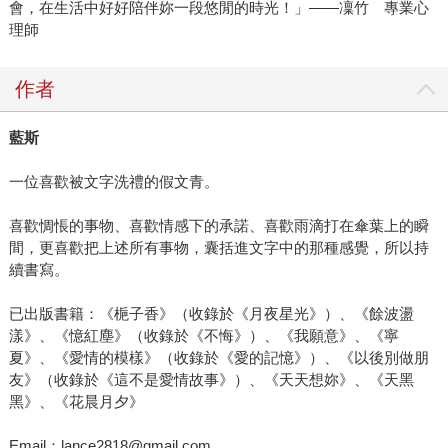
會，在生活中好好陪伴妳一段悠閒的時光！」——凜竹 專業心
理師
作者
藍斯
一位喜歡被文字洗禮的假文青。
喜歡惆悵的事物、喜歡情感下的承諾、喜歡雨滴打在傘葉上的瞬
間，更喜歡把上述所有事物，囊括進文字中的那種感覺，所以持
續書寫。
已出版書籍：《梔子香》（收錄於《月夜星光》）、《餘波盪
漾》、《憶紅塵》（收錄於《不悔》）、《我願意》、《寧
夏》、《愛情的模樣》（收錄於《愛的記憶》）、《以後別做朋
友》（收錄於《這不是愛情故事》）、《天天想妳》、《天黑
黑》、《花晨月夕》
Email：lance2818@gmail.com