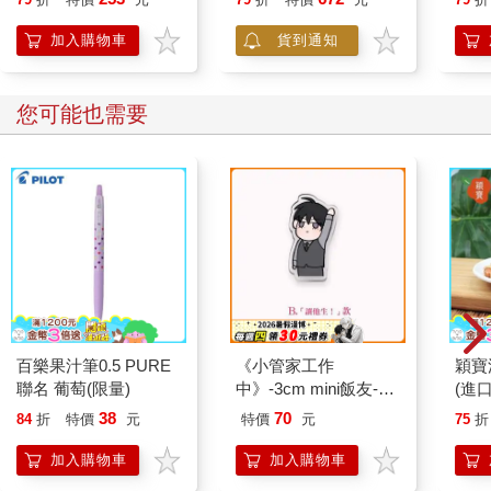
加入購物車
貨到通知
您可能也需要
百樂果汁筆0.5 PURE
《小管家工作
穎寶
聯名 葡萄(限量)
中》-3cm mini飯友-B.
(進
「讓他生！」款
38
70
84
折
特價
元
特價
元
75
折
加入購物車
加入購物車