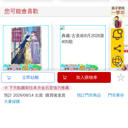
您可能會喜歡
小書痴的下剋上
典藏-古美術8月2026第
幻獸
立即結帳
加入購物車
FANBOOK(10)：為了
405期
一彈 
※ 下方點圖前往本月金石堂強力推薦
成為圖書管理員不擇手
Pal
236
228
79
折
特價
元
特價
元
特價
240
段！
盒）
預計 2026/08/14 出貨
購買後進貨
預訂門市商品
門市庫存
大量採購
加入購物車
加入購物車
訂購/退換貨須知