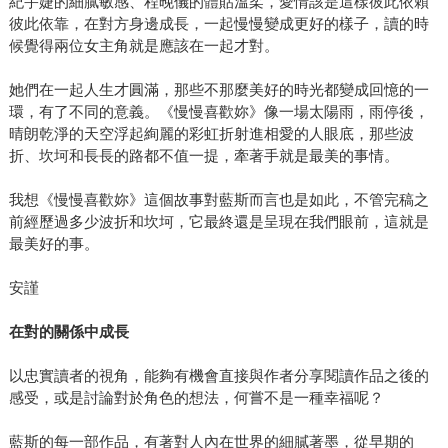
紀宇婕的細膩敏感、程晚儀的體貼溫柔，愛情該是這樣彼此依賴
彼此依靠，在對方身邊成長，一起慢慢變成更好的樣子，讀的時
候覺得兩位女主角就是應該在一起才對。
她們在一起人生才圓滿，那些不那麼美好的時光都變成回憶的一
環，有了不同的意義。《慢慢喜歡妳》像一場太陽雨，雨停後，
晴朗乾淨的天空浮起絢麗的彩虹折射進相愛的人眼底，那些波
折、坎坷和長長的路都不值一提，牽著手就是最美的事情。
我想《慢慢喜歡妳》這個故事對藍斯而言也是如此，不管完稿之
前經歷過多少波折和坎坷，它最終還是呈現在我們眼前，這就是
最美好的事。
安謹
在對的關係中成長
以忠實讀者的視角，能夠有機會直接與作者分享閱讀作品之後的
感受，或是討論對於角色的想法，何嘗不是一種幸福呢？
藍斯的每一部作品，有著對人內在世界的細膩著墨，從早期的