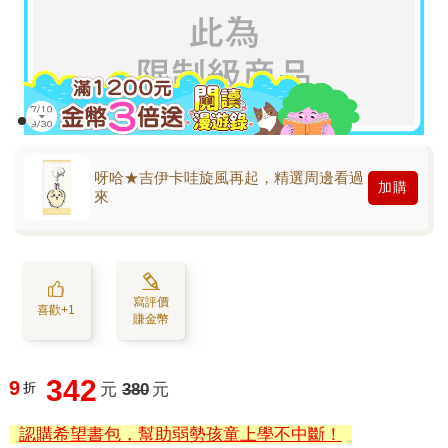
呀哈★吉伊卡哇旋風再起，精選周邊看過
加購
來
寫評價
喜歡+1
賺金幣
342
9
折
元
380
元
認購希望書包，幫助弱勢孩童上學不中斷！