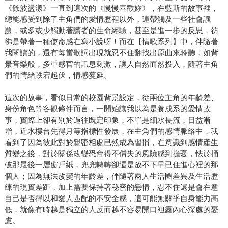
《餘波盪漾》一直到這次的《慢慢喜歡妳》，在藍斯的故事裡，
總能感受到除了主角們的愛情歷程以外，連帶觸及一些社會議
題，或多或少觸動著讀者的生命經驗，甚至是進一步的反思，彷
彿是帶著一種使命感在寫小說呀！而在【情歌系列】中，伴隨著
我閱讀的，還有每當歌詞出現就忍不住翻找出原曲來聆聽，如背
景音樂般，多重感官的訊息刺激，讓人自然而然投入，隨著主角
們的情緒跌宕起伏，情感蔓延。
這次的故事，看似日常的校園背景設定，從兩位主角的年齡差、
身份角色等客觀條件而言，一開始讓我以為是養成系的愛情故
事，實際上卻有別於過往既定印象，不單是細水長流，日益漸
增，近水樓台先得月等指標性發展，在主角們的感情脈絡中，我
看到了因為彼此對於親密相處已然成為習慣，在意識到感情產生
質變之後，對於關係改變恐會得不償失的風險感到擔憂，怯於捅
破那最後一層窗戶紙，兜兜轉轉卻還是放不下早已住進心裡的那
個人；因為無法改變的年齡差，伴隨著兩人生活圈差異及生活歷
練的現實差距，加上需要保持著秘密的戀情，忍不住還是會在意
自己是否得以和愛人匹配的不安全感，這可能無關乎自身能力高
低，就像有時越是獨立的人反而越不容易開口袒露內心深處的憂
慮。