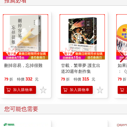
推薦必看
刪掉容易，忘掉很難
廿載．繁華夢 護玄出
如果
道20週年創作集
：《
喵》
332
315
79
折
特價
元
79
折
特價
元
79
折
【首
加入購物車
加入購物車
您可能也需要