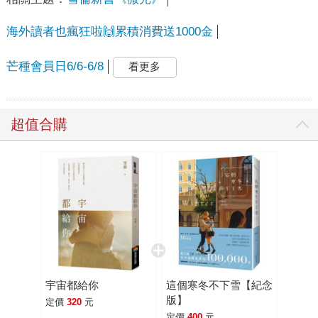
海外讀者也瘋狂啦🙌累積消費送1000金
芒種會員日6/6-6/8
看更多
超值合購
宇宙都給你
這個寒冬不下雪【紀念
版】
定價
320
元
定價
400
元