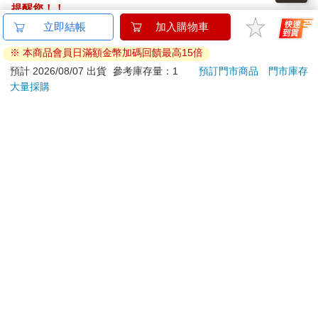
提醒您！！
金石堂及銀行均不會請您操作ATM! 如接獲電話要求您前往
立即結帳
加入購物車
ATM提款機，請不要聽從指示，以免受騙上當！
※ 本商品會員日滿額金幣加碼回饋最高15倍
退換貨須知：
預計 2026/08/07 出貨
參考庫存量：1
預訂門市商品
門市庫存
大量採購
**提醒您，鑑賞期不等於試用期，退回商品須為全新狀態**
依據「消費者保護法」第19條及行政院消費者保護處公告之
「通訊交易解除權合理例外情事適用準則」，以下商品購買
後，除商品本身有瑕疵外，將不提供7天的猶豫期：
易於腐敗、保存期限較短或解約時即將逾期。（如：生
鮮食品）
依消費者要求所為之客製化給付。（客製化商品）
報紙、期刊或雜誌。（含MOOK、外文雜誌）
經消費者拆封之影音商品或電腦軟體。
非以有形媒介提供之數位內容或一經提供即為完成之線
上服務，經消費者事先同意始提供。（如：電子書、電
子雜誌、下載版軟體、虛擬商品…等）
已拆封之個人衛生用品。（如：內衣褲、刮鬍刀、除毛
刀…等）