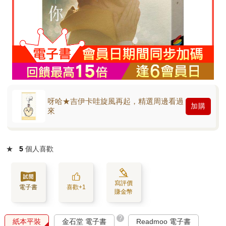
呀哈★吉伊卡哇旋風再起，精選周邊看過
加購
來
★
5
個人喜歡
寫評價
電子書
喜歡+1
賺金幣
?
紙本平裝
金石堂 電子書
Readmoo 電子書