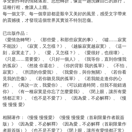
享受創作時的情緒落差、思想轉折，像是一趟洗鍊自己的旅行，
這種行程，會讓人上癮。
每一個文字、每一個章節都是艱辛又美好的風景，感受文字帶來
的震撼後，才發現這個世界其實並不特別悲傷。
已出版作品：
《愛情急轉彎》、《那些愛，和那些寂寞的事》、《噓……寂寞
不能說》、《寂寞，又怎樣？》、《越躲寂寞越寂寞》、《這一
刻，寂寞走了。》、《愛，又怎樣？》、《愛很好，也很壞》、
《只是……需要愛》、《只好一個人》、《我等你，直到你懂我
的孤寂》、《然後 你還在》、《你的背影 我的孤單》、《不怕，
寂寞》、《所謂的你愛我》、《我愛你，與你無關》、《若你看
見我的悲傷》、《若你聽見我的孤單》、《若我能走進你的心
裡》、《再說一次，我愛你》、《可以錯過時間，但我不能錯過
你》、《有一種寂寞是你忘了怎麼愛我》、《閉上眼，讓所有愛
情都正常》、《也不是不愛了》、《因為愛，不必解釋》、《慢
慢 慢慢 愛》
相關著作：《慢慢 慢慢愛》《慢慢 慢慢愛（首刷限量作者親簽
版）》《因為愛，不必解釋》《因為愛，不必解釋（首刷限量作
者親簽版）》《也不是不愛了》《閉上眼，讓所有愛情都正常》