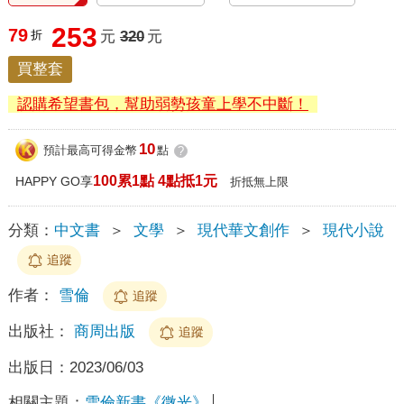
253
79
折
元
320
元
買整套
認購希望書包，幫助弱勢孩童上學不中斷！
10
預計最高可得金幣
點
?
100累1點 4點抵1元
HAPPY GO享
折抵無上限
分類：
中文書
＞
文學
＞
現代華文創作
＞
現代小說
追蹤
作者：
雪倫
追蹤
出版社：
商周出版
追蹤
出版日：
2023/06/03
相關主題：
雪倫新書《微光》