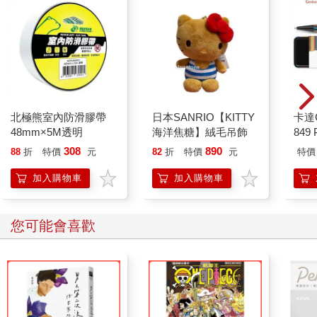
北極熊室內防滑膠帶
日本SANRIO【KITTY
卡達C
48mm×5M透明
海洋焦糖】絨毛吊飾
849 
ED.
308
890
88
折
特價
元
82
折
特價
元
特價
加入購物車
加入購物車
您可能會喜歡