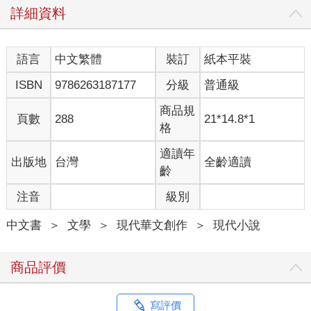
詳細資料
語言
中文繁體
裝訂
紙本平裝
ISBN
9786263187177
分級
普通級
商品規
頁數
288
21*14.8*1
格
適讀年
出版地
台灣
全齡適讀
齡
注音
級別
中文書
＞
文學
＞
現代華文創作
＞
現代小說
商品評價
寫評價