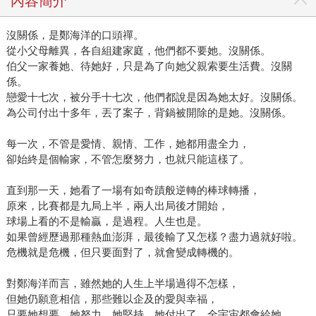
內容簡介
沒關係，是鄭海洋的口頭禪。
從小父母離異，各自組建家庭，他們都不要她。沒關係。
伯父一家養她、待她好，只是為了向她父親索要生活費。沒關
係。
戀愛十七次，被分手十七次，他們都說是因為她太好。沒關係。
為公司付出十多年，丟了案子，背鍋被開除的是她。沒關係。
每一次，不管是愛情、親情、工作，她都用盡全力，
卻始終是個輸家，不管怎麼努力，也就只能這樣了。
直到那一天，她看了一場有如奇蹟般逆轉的棒球轉播，
原來，比賽都是九局上半，兩人出局後才開始，
球場上看的不是輸贏，是過程。人生也是。
如果曾經歷過那種熱血澎湃，最後輸了又怎樣？盡力過就好啦。
危機就是危機，但只要面對了，就會變成轉機的。
對鄭海洋而言，雖然她的人生上半場過得不怎樣，
但她仍願意相信，那些難以企及的愛與幸福，
只要她想要、她努力、她堅持、她付出了，全宇宙都會給她。