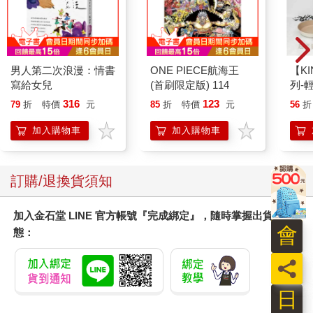
男人第二次浪漫：情書
ONE PIECE航海王
【KI
寫給女兒
(首刷限定版) 114
列-
平煎
316
123
79
折
特價
元
85
折
特價
元
56
折
加入購物車
加入購物車
訂購/退換貨須知
加入金石堂 LINE 官方帳號『完成綁定』，隨時掌握出貨動
會
態：
員
日