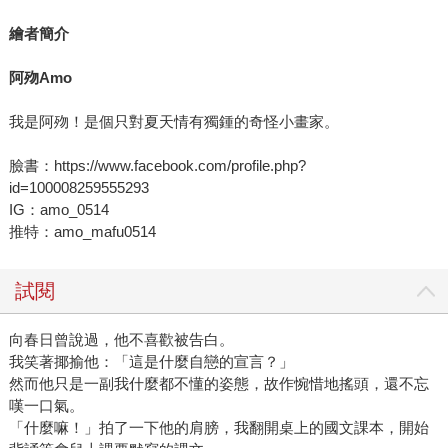
繪者簡介
阿歾Amo
我是阿歾！是個只對夏天情有獨鍾的奇怪小畫家。
臉書：https://www.facebook.com/profile.php?
id=100008259555293
IG：amo_0514
推特：amo_mafu0514
試閱
向春日曾說過，他不喜歡被告白。
我笑著揶揄他：「這是什麼自戀的宣言？」
然而他只是一副我什麼都不懂的姿態，故作惋惜地搖頭，還不忘
嘆一口氣。
「什麼嘛！」拍了一下他的肩膀，我翻開桌上的國文課本，開始