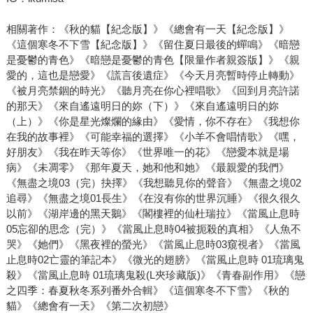
相關著作：《秋的貓【紀念版】》《總會有一天【紀念版】》
《這個寒冬不下雪【紀念版】》《留住夏日最後的蟬鳴》《暗戀
是憂鬱的青色》《暗戀是憂鬱的青色【限量作者親簽版】》《親
愛的，這也是戀愛》《謊言後遺症》《今天月亮暫時停止轉動》
《被月亮禁錮的時光》《聽月亮在你心裡唱歌》《回到月亮許諾
的那天》《來自遙遠明日的妳（下）》《來自遙遠明日的妳
（上）》《你是星光燦爛的緣由》《愛情，你不存在》《我想你
在我的故事裡》《可能幸福的選擇》《小羊不會唱情歌》《嘿，
好朋友》《我在昨天等你》《世界唯一的花》《戀愛本就是場
病》《未凋零》《那年夏天，她和他和她》《最親愛的我們》
《無盡之境03（完）抉擇》《我想聽見你的聲音》《無盡之境02
追尋》《無盡之境01長生》《在沒有你的世界沉睡》《很久很久
以前》《湖岸邊的黑天鵝》《閣樓裡的仙杜瑞拉》《當風止息時
05忘卻的思念（完）》《當風止息時04被扼殺的真相》《人魚不
哭》《她們》《黑夜裡的螢光》《當風止息時03窺視者》《當風
止息時02亡靈的筆記本》《微光的翅膀》《當風止息時 01琉璃鬼
殺》《當風止息時 01琉璃鬼殺(L夾珍藏版)》《青春副作用》《戀
之四季：春夏秋冬系列番外合輯》《這個寒冬不下雪》《秋的
貓》《總會有一天》《第二次初戀》