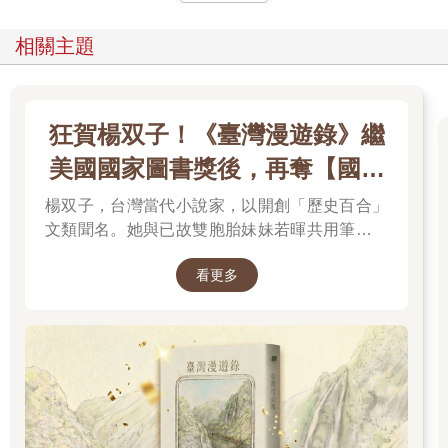
搞不懂這種刻意的造型，跟他某天睡過頭頂著一頭亂髮出現時有
什麼不同啦，但這種亂亂的髮型的確和他的臉很搭。
相關主題
他的名字很沒創意，只因為他是在春天的日子出生，所以取名為
春日。
而我們三人行裡另一個女孩，涂晶晶，人如其名，最喜歡亮晶晶
的東西，從不把校規當一回事，每個禮拜都會換一次水晶指甲，
狂賀楊双子！《臺灣漫遊錄》繼
她說飯可以不吃，指甲不能不做，堅持只要指甲美了，整個人就
美國國家圖書獎後，再奪【國際
美了。
望著自己修剪整齊、沒有任何人工顏料沾染的指甲，我覺得這樣
布克獎】
楊双子，台灣當代小說家，以開創「歷史百合」
也不差啊。
文類聞名。她與已故雙胞胎妹妹若暉共用筆名，
「想不想去看看隔壁的轉學生？」涂晶晶問我，我瞥了眼走廊上
承載兩人的文學夢想，將嚴謹的日治歷史考據融
又再度擠滿女學生的盛況，只是搖搖頭。
看更多
「沒那個體力，也沒那個興趣。」
入女性同性情誼。其長篇小說《臺灣漫遊錄》透
「妳作為女人簡直枯萎了！」向春日故意張大嘴誇張地喊著，
過鐵道旅行與地道美食探討文化階級，英譯本陸
「還是說，因為身邊有我這樣的人，導致妳對其他男人的眼光也
續斬獲美國國家圖書獎與英國國際布克獎，寫下
變得嚴苛了？」
華語文學歷史新紀錄，成功讓世界聽見台灣的身
「向春日，我覺得你太過自信了。」我白眼。
世。
他只是自負地笑了笑，拿起籃球，一陣吆喝，大部分的男生立即
跟在向春日屁股後，往操場跑去。
「他就像是猴子山大王。」涂晶晶望著向春日的背影，「還是美