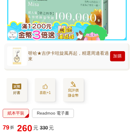
呀哈★吉伊卡哇旋風再起，精選周邊看過
加購
來
寫評價
好書
喜歡+1
賺金幣
紙本平裝
Readmoo 電子書
260
79
折
元
330
元