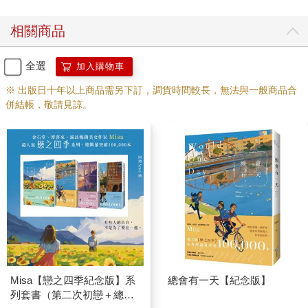
我毫不考慮，用力點頭，還補了一刀，「向春日，你的費洛蒙攻
勢對我們兩個是無效的！」
相關商品
「那樣最好。」向春日笑了起來，而那個笑容，很輕鬆。
隨著上課鐘響，外頭的騷動也稍稍平息，我還是禁不住好奇心，
朝人群聚集處望去，清一色女學生擠在隔壁班的走廊上，直到隔
全選
加入購物車
壁班老師到來，女學生們才依依不捨地離開。
※ 出版日十年以上商品需另下訂，調貨時間較長，無法與一般商品合
「想必隔壁班的轉學生是宇宙無敵大帥哥吧！」坐在我左側的涂
併結帳，敬請見諒。
晶晶用課本掩著嘴小聲對我說。
隔壁班來了個轉學生，這是全校都知道的大新聞，但是不是宇宙
無敵霹靂帥就不清楚了。
「看來我們的校園王子要失寵了。」我調侃向春日，他無所謂地
聳聳肩，擺明不放在心上。
也是，隔壁班是隔壁班，跟我們一點關係也沒有。
「我們學校的轉學考不是不容易嗎？這時候轉來，亂奇怪的。」
向春日沉吟。
「代表他很聰明吧。」涂晶晶不以為意。
「恐怕向春日第一名的寶座也不保嘍。」我逗他。
「我也只是在班上第一名，又不是全校第一名，隔壁班轉學生的
成績再好，也與我無關！」向春日白我一眼。
Misa【戀之四季紀念版】系
總會有一天【紀念版】
等老師進到室後，我們的沒營養談話也就此結束，拿出空白測驗
列套書（第二次初戀＋總會
紙，開始默寫課文。