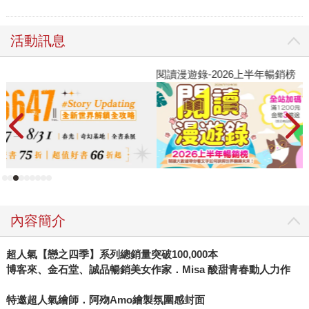
活動訊息
閱讀漫遊錄-2026上半年暢銷榜
飢
內容簡介
超人氣【戀之四季】系列總銷量突破100,000本
博客來、金石堂、誠品暢銷美女作家．Misa 酸甜青春動人力作
特邀超人氣繪師．阿歾Amo
繪製氛圍感封面