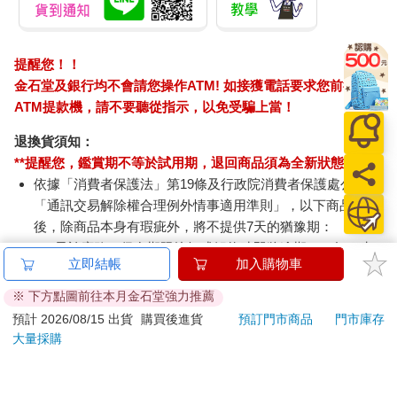
講這麼多，只是為了帶出我們高中的課外活動精采多元，校慶、
園遊會就不必說了，還有營火晚會跟文化祭，甚至在暑假七夕情
人節還會舉辦小型煙火秀，每一次總能引起地區國中生間的迴響
與討論，拚了老命想考上我們這所夢幻高中。
提醒您！！
想當初，我就是在國二那年被煙火感動到，從此力爭上游，分數
金石堂及銀行均不會請您操作ATM! 如接獲電話要求您前往
就在錄取邊緣險險晃過，如願考上。
ATM提款機，請不要聽從指示，以免受騙上當！
這樣一所每年招生總是爆滿、轉學考進的機率總是在百分之五以
下的明星高中，怎麼會有人有辦法在高二轉學進來？
退換貨須知：
光憑這一點，就足夠勾起大家的好奇心了，如果那人剛好又長得
**提醒您，鑑賞期不等於試用期，退回商品須為全新狀態**
有那麼一點好看，能引發轟動我想也是理所當然。
依據「消費者保護法」第19條及行政院消費者保護處公告之
只是直到目前為止，我還不知道對方長得是圓是扁。
「通訊交易解除權合理例外情事適用準則」，以下商品購買
後，除商品本身有瑕疵外，將不提供7天的猶豫期：
前面說到敝校學生有四千人，所以每天放學都像演唱會散場一
易於腐敗、保存期限較短或解約時即將逾期。（如：生
樣，學校共有一百二十三輛校車，大約在打掃時間就會陸續駛進
立即結帳
加入購物車
鮮食品）
操場，等候放學的學生。
依消費者要求所為之客製化給付。（客製化商品）
高一我也是校車族一員，但自從和單車族向春日以及住宿生涂晶
※ 下方點圖前往本月金石堂強力推薦
報紙、期刊或雜誌。（含MOOK、外文雜誌）
晶熟稔後，我就轉而成了公車族。
預計 2026/08/15 出貨
購買後進貨
預訂門市商品
門市庫存
經消費者拆封之影音商品或電腦軟體。
不然每次放學都還來不及說再見，我就得趕著去搭校車，為了能
大量採購
非以有形媒介提供之數位內容或一經提供即為完成之線
和朋友們有更多相處的時光，升上高二時，我毅然決然地和家裡
爭取改搭公車上下學，我也想要放學後可以悠哉地和朋友們吃吃
上服務，經消費者事先同意始提供。（如：電子書、電
逛逛呀。
子雜誌、下載版軟體、虛擬商品…等）