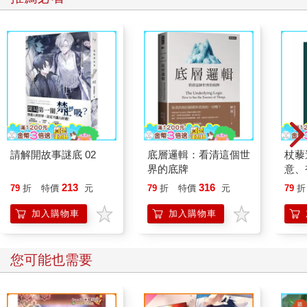
「人這麼多我是要怎麼看啊。」兩手一攤，我往樓上的音樂教室
走去。
「已經一個多禮拜了，就算他真的都被粉絲們團團包圍好了，我
們好歹就在隔壁班，居然都沒見過轉學生的廬山真面目。」
「難不成他是阿飄？」我認真回答，卻被涂晶晶一掌打在額頭
上。
「這樣子我越來越好奇了。」
「如果哪天妳成功看到他，記得順便拍張照片讓我瞧瞧。」我揉
著額頭，真是的，掌勁也不稍微控制一下。
下一節是音樂課，音樂教室在對面大樓，正巧可以看見我們C班
請解開故事謎底 02
底層邏輯：看清這個世
杖藜
的教室，我照例選了靠窗的座位，不經意地往窗外看去。
界的底牌
意、
上課鐘響了，走廊上那群瘋狂粉絲也撤得差不多，我瞇起眼睛努
恭談
213
316
79
折
特價
元
79
折
特價
元
79
折
力想看清楚隔壁班的人，是否有張特別突出的面孔，卻怎樣也沒
想
找到。
加入購物車
加入購物車
「妳也迷上轉學生啦？」向春日用音樂課本打在剛剛涂晶晶造成
的傷害上，害我哇的叫了一聲。
「憐香惜玉懂不懂啊！」
您可能也需要
「在哪裡啊？」機車的他只是邊笑邊坐到我後面。
音樂課的座位不固定，但我們三個人已有默契，向春日每次都會
坐在我身後，而我坐在窗邊，另一側就是涂晶晶的座位。