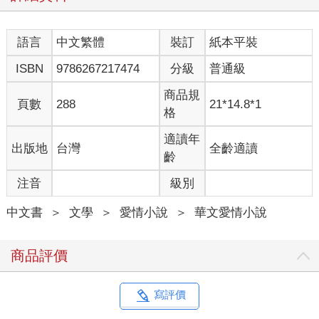
忽然走廊傳來一陣喧譁，一群人在那兒蹦蹦跳跳地，即使壓低了
聲音討論，依然極為高調，我原以為，又是向春日的粉絲躲在走
語言
中文繁體
裝訂
紙本平裝
廊上偷看他，但仔細一瞧才發現，女學生們這次的目標是隔壁B班
教室。
ISBN
9786267217474
分級
普通級
「他們在幹麼？」涂晶晶好奇，「是什麼偶像明星來了嗎？」
向春日慵懶地往外頭看去，聳聳肩表示沒興趣也不想知道。
商品規
頁數
288
21*14.8*1
「反正不會比等一下的默寫考試重要。」我說。
格
我們沒有像班上其他人一樣出去湊熱鬧，而是乖乖待在座位上，
向春日這資優生閉目養神，完全沒被干擾，腳還悠哉地蹺在桌子
適讀年
出版地
台灣
全齡適讀
上。
齡
他那愜意的模樣看得我心裡有氣，冷不防地拿起國文課本攻擊他
注音
級別
的肚子，果然瞬間讓向春日瞪圓眼睛跳了起來。
「黎莐！妳很幼稚欸！」他大吼，一邊揉著自己的肚子，我和涂
中文書
＞
文學
＞
愛情小說
＞
華文愛情小說
晶晶則是哈哈大笑。
向春日皺眉，眉宇間泛起明顯的細紋，為什麼明明是正值青春年
華的高中生，臉上的紋路卻這麼多啊？
商品評價
窗外的幾個女學生目標轉回向春日身上，在那兒竊竊私語。
「就算你有很多粉絲，但對我們來說，你不過是向春日。」涂晶
晶睥睨了外面的女孩一眼，「妳說是不是啊？」然後轉而看我，
寫評價
徵求我的同意。