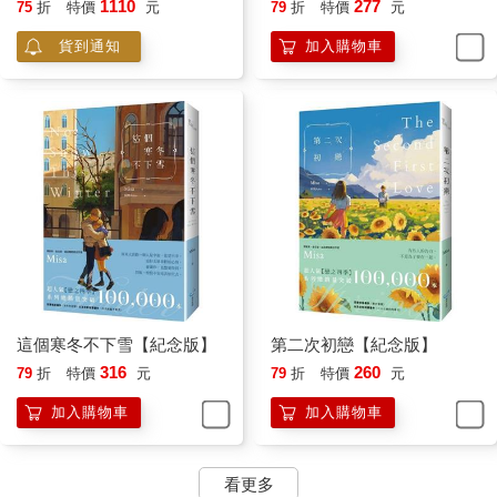
有一天＋秋的貓＋這個寒冬
1110
277
75
折
特價
元
79
折
特價
元
〈桃花源記〉主要是說一個漁夫在溪水上游處發現一片桃花林，
不下雪）
貨到通知
加入購物車
裡頭有個與世隔絕的桃花村，那裡的人耕種勞作，自給自足，家
不閉戶。村民們熱情招待漁夫，擺酒設宴，好不熱鬧。逗留幾天
後，漁夫依依不捨離開，臨走前村民要漁夫對桃花村的事情保
密，漁夫卻沿路做了標記，回到城內後告訴太守，一票人又浩浩
蕩蕩往桃花村前進，卻再也找不到通往桃花源的路了。
依我看啊，漁夫八成是遇到秦時死在戰亂中的百姓，那些百姓的
鬼魂迫切希望有個平安的地方可以安居樂業，於是幻化出桃花
源，漁夫只是碰巧闖入。
然而漁夫不聽鬼的叮囑，一個人回去就算了，還帶著一大票人，
難怪尋著標記也找不著，這擺明是鬼打牆啦。
我在課堂上發表我的看法，引來全班一陣訕笑。這一節課結束
後，向春日搖著頭坐到我前方，斜眼看著我：「妳剛剛講的是認
真的嗎？」
這個寒冬不下雪【紀念版】
第二次初戀【紀念版】
「很合理不是嗎？」我沒好氣地回應，剛剛就他笑得最大聲。
316
260
79
折
特價
元
79
折
特價
元
「依我看，妳不是笨，而是老是不知道在胡思亂想些什麼，占據
加入購物車
加入購物車
了妳的腦容量，真想看看妳這顆腦袋裡究竟裝些什麼？」
「腦子啊！」我笑著說。
向春日撥了撥自己的頭髮，他每天花好多時間整理他那頭鳥巢，
看更多
用了好幾種不同的定型液、髮蠟等，讓頭髮維持好看有型。我是