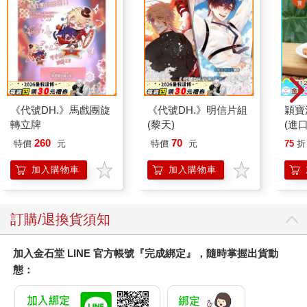
「春日，你看過那個轉學生了嗎？」涂晶晶問。
「看過了，打球的時候見過。」
「所以也是陽光派？」
「不，他只是經過操場而已，整個人陰沉陰沉的，文弱書生那
種。」向春日聳聳肩，「怎麼，妳們女生喜歡那一款的？」
我跟著聳聳肩，我甚至不曾有過喜歡一個人的感覺，哪知道那些
女生的想法？
《代號DH.》馬戲團旋
《代號DH.》明信片組
穎寶
「照理說女孩子不會喜歡陰沉男吧，那應該叫做神祕感。」涂晶
轉立牌
(黎天)
(進
晶補充，我點點頭，這樣講我就明白了。
260
70
「神祕感不就等於不安全感嗎？」向春日的疑惑還沒得到我們的
特價
元
特價
元
75
折
回答，音樂老師已經踏進教室。
加入購物車
加入購物車
上課期間，我不只一次側頭看向對面B班的教室，無奈樓與樓之間
的距離實在太過遙遠，我依然沒見到那位引起旋風的轉學生。
訂購/退換貨須知
我們就讀的高中，是本區第一大明星高中，約有四千名學生，除
了高升學率，還以優良的教師團隊和注重學生身心發展著稱。
俗話說，學音樂的孩子不會變壞，給自由的孩子不會走偏。
加入金石堂 LINE 官方帳號『完成綁定』，隨時掌握出貨動
好啦，最後一句是我自己加的，總之，給予小孩越多自由，小孩
態：
反而越不會去違反規定，舉例來說，小孩之所以違規，是因為大
人不准，如果反過來逼小孩去玩，搞不好他還會主動念書呢。