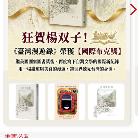
猴王。」
「但還是猴子啊！」我大笑，覺得他與其叫向春日，不如叫向夏
日還比較貼切。
盛夏之王，向春日本人就像顆太陽般，閃耀奪目，所有人跟他相
比，都黯然失色。
轉學生旋風一直沒有停歇，每節下課，都可以看見女學生一窩蜂
地占據走廊，害得我們要去其他教室上課或是要去福利社時，都
得繞到另一邊的樓梯才能下去。
「如果轉學生長得很普通，一樣兩隻眼睛一個嘴巴，造成這麼多
麻煩也太不值得了！」涂晶晶受夠繞遠路，正企圖從人群中闖關
過去。
「誰不是兩隻眼睛一個嘴巴啊？而且妳還漏掉了鼻子。」我手抓
著她的衣角，偷偷摸摸地推擠著她往前。
「可惡啊！好像回到高一剛開學那時，其他班女生和學姊都跑來
看春日一樣！」涂晶晶成功擠過人牆，喘著氣說。
「現在也一樣啊，妳忘了很多人都是向春日的忠實粉絲嗎？」我
手指頭數著三年級那幾個學姊，還有一年級的幾個學妹，以及已
經畢業後還會為了向春日回學校的學姊。
「話說回來，妳剛有看到B班教室裡面嗎？」涂晶晶擺擺手，不想
推薦必看
再談論向春日的豐功偉業。