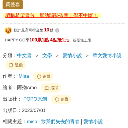
買整套
認購希望書包，幫助弱勢孩童上學不中斷！
10
預計最高可得金幣
點
?
100累1點 4點抵1元
HAPPY GO享
折抵無上限
分類：
中文書
＞
文學
＞
愛情小說
＞
華文愛情小說
追蹤
作者：
Misa
追蹤
繪者：
阿歾Amo
追蹤
出版社：
POPO原創
追蹤
出版日：
2023/07/01
相關主題：
misa
致我們失去的青春
愛情小說