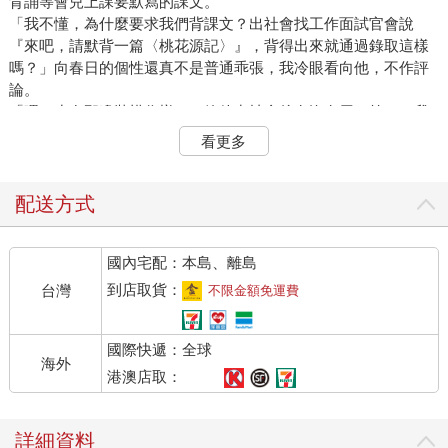
背誦等會兒上課要默寫的課文。
「我不懂，為什麼要求我們背課文？出社會找工作面試官會說
『來吧，請默背一篇〈桃花源記〉』，背得出來就通過錄取這樣
嗎？」向春日的個性還真不是普通乖張，我冷眼看向他，不作評
論。
「嘿，少在那邊裝模作樣了，管他出社會後有沒有用，第一，我
們離出社會還有很長一段時間，第二，考試要考，我們就要
看更多
背。」涂晶晶加入我們的話題，斜眼看著向春日，「況且你這優
等生怎麼可能沒背？」
向春日聽了嘿嘿笑著，眼角有著細細的笑紋，每一次他瞇眼微
配送方式
笑，那笑紋就會抓住我的視線，我喜歡笑起來眼角有紋路的人，
看起來很真誠。
國內宅配：本島、離島
「說優等生就太抬舉我了，我只是剛好功課比較好一點。」向春
日依舊瞇著眼睛笑著。
到店取貨：
台灣
不限金額免運費
「黎莐，我勸妳不要跟向春日這種表裡不一的人說話，他其實在
干擾妳背書。」白了一眼向春日，涂晶晶伸手玩弄起我的長髮。
國際快遞：全球
「我會不知道他的企圖嗎？」我挑眉，向春日說我們把他想得太
海外
壞了。
港澳店取：
一股無言的默契瀰漫開來，明明身處於嘈雜的教室中，但我們三
個之間，卻擁有如同午後靜謐時光的氛圍，我很喜歡，也很享
詳細資料
受。