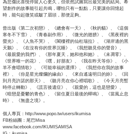
為悲傷比喜悅停留人心更久，但依然試圖寫出最完美的結局。希
望創作的故事能引起共鳴，哪怕只有一點點，只要讓你回憶起
時，能勾起微笑或皺了眉頭，那便足夠。
曾出版《第二次初戀》、《總會有一天》、《秋的貓》、《這個
寒冬不下雪》、《青春副作用》、《微光的翅膀》、《黑夜裡的
螢光》、《人魚不哭》、《閣樓裡的仙杜瑞拉》、《湖岸邊的黑
天鵝》、《在沒有你的世界沉睡》、《我想聽見你的聲音》、
《最親愛的我們》、《那年夏天，她和他和她》、《未凋零》、
《世界唯一的花》、《嘿，好朋友》、《我在昨天等你》、《小
羊不會唱情歌》、《可能幸福的選擇》、《我想你在我的故事
裡》、《你是星光燦爛的緣由》、《來自遙遠明日的妳》、《回
到月亮許諾的那天》、《聽月亮在你心裡唱歌》、《今天月亮暫
時停止轉動》、《謊言後遺症》、《親愛的，這也是戀愛》、
《暗戀是憂鬱的青色》、《留住夏日最後的蟬鳴》、《當風止息
時》、《無盡之境》。
個人專頁：http://www.popo.tw/users/ikumisa
FB粉絲團：尾巴Misa
www.facebook.com/IKUMISAMISA
IG：ikumisa