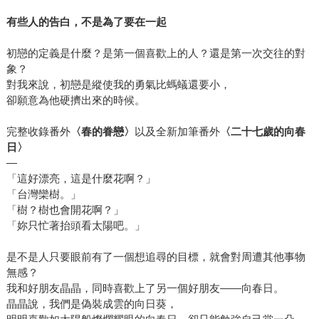
有些人的告白，不是為了要在一起
初戀的定義是什麼？是第一個喜歡上的人？還是第一次交往的對
象？
對我來說，初戀是縱使我的勇氣比螞蟻還要小，
卻願意為他硬擠出來的時候。
完整收錄番外
〈春的眷戀〉
以及全新加筆番外
〈二十七歲的向春
日〉
—
「這好漂亮，這是什麼花啊？」
「台灣欒樹。」
「樹？樹也會開花啊？」
「妳只忙著抬頭看太陽吧。」
是不是人只要眼前有了一個想追尋的目標，就會對周遭其他事物
無感？
我和好朋友晶晶，同時喜歡上了另一個好朋友——向春日。
晶晶說，我們是偽裝成雲的向日葵，