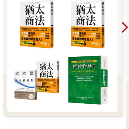
不過如果只是帥，那要進階成喜歡還是有一點難度，因為帥度與
疏離度成正比。越帥，就越有距離，像是神聖不可侵犯的領域一
般。
可是，當與對方有過一些稍微親密的接觸時，就會發現原來他也
是個人呀。
這聽起來好像有點好笑，但生活不就是這樣嗎？你會覺得某個人
遙不可及，直到與他有了接觸後，才會發現原來他也是一般人，
瞬間對方就從「不可能的領域」變成了「身邊的朋友」，這距離
感可是差很多的呀。
所以，我之所以會真正的喜歡上校草，一定也是經過了這一段的
洗禮，才明白校草並非遙不可及的存在。
我們兩個並不同班，校草的班級甚至遠在另一棟樓，就連上課換
教室時，基本上都不會和校草真正面對面。
「同學，請幫我叫孫日奇好嗎？」
那一天，坐在窗邊的我一如往常，總是會被別班同學當作班級的
總機，我有些心情不美麗，因為看到正精采的小說被打斷了，眼
都沒抬，就直接喊：「日曆～有人找你。」
「哇！非常有禮貌，我要投訴。」孫日奇大喊，從最裡面的位置
跳了起來，來到我旁邊，「班長，禮貌呢？」
「滾吧。」我只是擺擺手，不想理會他。