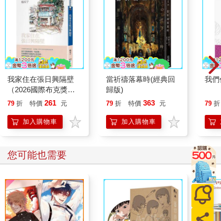
「啊，不、不會。我也剛回教室，看起來孫日奇已經走了。」我
朝他的座位望去，那裡空空如也，並沒有放書包。
「他叫我等他一起走，結果卻跑了。」溫一凡握拳，看起來有些
失落。
「你說早上他講的那樣嗎？聽起來就是開玩笑耶。」我忍不住吐
槽，溫一凡瞪大眼睛。
「啊……說得也是，我都忘記孫日奇的個性了。」他扯嘴角笑，
我家住在張日興隔壁
當祈禱落幕時(經典回
我們
看起來有些不好意思。
（2026國際布克獎得
歸版)
「看來你這個青梅竹馬很不了解他喔。」
主，楊双子個人生命書
261
363
「哈哈，好像是喔。」溫一凡忽然正眼看我，「妳叫什麼名
79
折
特價
元
79
折
特價
元
79
折
寫）
字？」
加入購物車
加入購物車
而我有些驚訝，「為什麼？」
「什麼為什麼？」他也驚訝。
「就是，你對我好奇？不然怎麼會問我的名字？」
您可能也需要
「喔，因為，嗯……這樣說不知道好不好，妳對我的態度不太一
樣，讓我覺得很特別。」
或許是因為我對待他的態度太過平常，和那些喜歡他的女生們不
同，所以溫一凡才對我產生了些微的好奇心。
也就是在這一瞬間，他從遙不可及的人，變成了我同學的朋友，
然後變成了我的朋友。