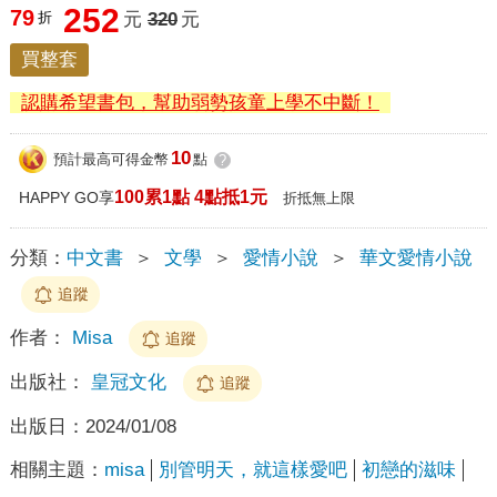
252
79
折
元
320
元
買整套
認購希望書包，幫助弱勢孩童上學不中斷！
10
預計最高可得金幣
點
?
100累1點 4點抵1元
HAPPY GO享
折抵無上限
分類：
中文書
＞
文學
＞
愛情小說
＞
華文愛情小說
追蹤
作者：
Misa
追蹤
出版社：
皇冠文化
追蹤
出版日：
2024/01/08
相關主題：
misa
別管明天，就這樣愛吧
初戀的滋味