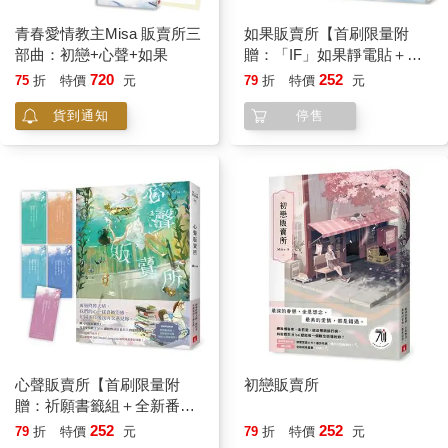
明外表都是一樣的，但表情卻十分不同。
夢境中的自己，那體內的靈魂就像是幾百歲一般的睿智且沉穩，
青春愛情教主Misa 販賣所三
如果販賣所【首刷限量附
不過此刻鏡中反射的自己，就是個十七歲的少女罷了。
部曲：初戀+心聲+如果
贈：「IF」如果靜電貼＋珍
「哎唷，妳怎麼穿著制服在刷牙，這樣泡泡不就滴到襯衫上？」
藏番外特典〈如果的如
720
252
75
折
特價
元
79
折
特價
元
哥哥忽然從旁邊探出頭，我嚇一跳，順手把水潑到他身上。
果〉】
貨到通知
停售
「哇，妳故意的？」哥哥看著自己的衣服後大喊，「我也要潑
妳！」
「救命啊，媽！」我馬上衝了出去。
「兩個人都老大不小了，還在那邊打鬧！」媽媽雙手扠腰，而我
拉開椅子坐了下來，哥哥也摸摸鼻子坐下。
「是她先把我衣服弄髒的喔。」哥哥抱怨。
「是他嚇我才會這樣的！」我也不甘示弱。「而且你怎麼穿便
服？」
「啊？」哥哥露出怪表情。
「好啦好啦，快點吃早餐快出門去。」爸爸催促，我們兩個互吐
舌頭，就開始用餐。
然後我才想到一件事情，沒有一個人對我的頭髮有疑問。
在他們的記憶之中，長髮的我已不復存在，就連我不可能會選擇
心聲販賣所【首刷限量附
初戀販賣所
這樣髮型的個性，對他們來說好像都消失了一樣。
贈：祈願書籤組＋全新番外
於是在離開家裡以前，我特意翻了一下最近的照片，長髮的我也
特典〈關於心聲販賣所〉】
252
252
79
折
特價
元
79
折
特價
元
都變成了短髮。