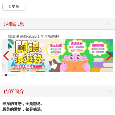
看更多
活動訊息
閱讀漫遊錄-2026上半年暢銷榜
飢
內容簡介
最深的眷戀，全是想念。
最美的愛情，都是錯過。