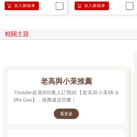
加入購物車
加入購物車
「初戀販賣所果然不可思議。」我喃喃著。
相關主題
我們學校注重學生們的操行更勝於學業，所以即便是三年級的應
考生，也鮮少在教室內自習念書，更多是會出來打球或是參與社
團。
意外的是，如此不強迫學生念書，升學率反而沒差到哪兒去，所
以便維持這樣的方針持續下來。
我和班上最好的朋友── 宋雯雯── 一起站在走廊的女兒牆邊，看
著底下球場的學生們。
老高與小茉推薦
此刻校草正和他的同學們打球，而我和宋雯雯每天的行程之一，
就是待在這裡看著他們打球，默默在遠方祝福。
Youtube超過600萬人訂閱的【老高與小茉Mr &
「他真的好帥喔。」宋雯雯說著，我也點頭同意。
Mrs Gao】，推薦過這些書！
校草，顧名思義就是學校最帥的男生，他的身高一百七十五，濃
眉大眼，五官立體，身材比例也很好，雖然說校草這個稱呼也是
看更多
我們女生們自己取的，但他本人也知道，我甚至聽過他的朋友調
侃著喊他「校草」兩字。
為什麼會喜歡他，我想只要是一般女生都會喜歡這樣一個宛如明
星的男生，畢竟……真的很帥啊，帥雖然很膚淺，但是很重要。