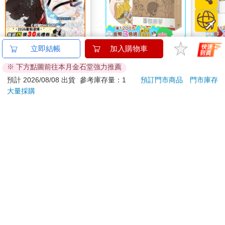
或許對宋雯雯來說，這樣子是墮入凡間。可是對我來說，卻是讓
我從偶像的崇拜，轉變成了常人的喜歡。
只可惜，當我成為校草的朋友，我才真正喜歡上他。可是當我成
為了校草的朋友，對他來說，我就只是朋友了。
所以，我才找上了初戀販賣所，希望我的這位朋友，能夠喜歡上
《代號DH.》明信片組
驀然回首(藍光典藏版)
卡達C
立即結帳
加入購物車
我。
(黎天)
849 
※ 下方點圖前往本月金石堂強力推薦
ED.
70
1550
特價
元
特價
元
特價
預計 2026/08/08 出貨
參考庫存量：1
預訂門市商品
門市庫存
大量採購
加入購物車
預購限定
您可能會喜歡