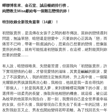
蟬聯博客來、金石堂、誠品暢銷排行榜，
純戀教主Misa獻給每一個難忘戀情的妳！
特別收錄全新視角篇章〈14歲〉！
初戀販賣所，是流傳在女孩子之間的都市傳說。當妳的戀情遇到
問題，無論單戀、暗戀還是戀愛中，只要妳的心正因為「戀」而
痛苦不已時，帶著一顆虔誠的心，思索自己想要的戀情，想像販
賣所的外觀，就有可能抵達初戀販賣所，在這裡，絕對能買到妳
想要的戀愛……
有人說，暗戀很唯美、失戀最苦澀，但當我向「初戀販賣所」許
下實現戀情的心願，才發現愛情的滋味，其實是鹹鹹的眼淚，愛
上了不該愛的人，我的初戀注定無疾而終。升上高中後，一個陽
光耀眼的男孩讓我再次心動，我相信，他就是我一直在尋找的
「那個人」！於是我再度入夢，來到那幢櫻花飛舞下的小屋，並
選擇用一頭柔亮的長髮，換取與他相戀的機會。就這樣，被公認
為校草的他當眾向我告白，那一刻，我覺得自己是全世界最幸福
的女孩。但不久後，我卻發現自己竟失去了長達一年的記憶，好
友對我欲言又止、男友也開始變得若即若離。為了找回丟失一年