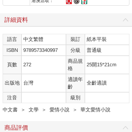
也了然於胸。
港澳店取：
我又拿下了旁邊架上的洋芋片打開來吃，嗯，就跟我記憶中的味
道一樣。畢竟在現實中，我也常吃這個口味。
詳細資料
逛了一圈後，我滿足了，終於走到櫃檯邊。
「把妳想要祈求的戀情，寫到這上面吧，二十個字以內，別忘了
寫上雙方的名字。」
語言
中文繁體
裝訂
紙本平裝
我拿著筆遲遲沒有動作，因為我正看著外頭的櫻花雨。
「外面可以出去嗎？」
ISBN
9789573340997
分級
普通級
「可以。」
「那會通到哪裡去？」
商品規
頁數
272
25開15*21cm
「妳可以去走走看。」少女說。
格
我看了看外頭，在便利商店旁有棵碩大的櫻花樹豎立在那，滿開
的櫻花不斷隨風降下花瓣，使得外面的道路上都堆滿了粉色花
適讀年
出版地
台灣
全齡適讀
瓣，像是一條櫻花路般。
齡
而從玻璃門看出去的街景，很像是我家附近的便利商店外的模
注音
級別
樣，不過有點虛幻，彷彿海市蜃樓般，隨著自動門一打開就會消
失一般。
中文書
＞
文學
＞
愛情小說
＞
華文愛情小說
「不了。」
「那準備好寫上妳的願望了嗎？」少女問，而我抬頭，看著與自
己長相無異的少女。
商品評價
「嗯。」我拿起筆，寫上了自己的名字，還有校草的名字，溫一