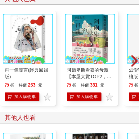
這件事情。
「好了啦，我先走了。」溫一凡可能受到太多注目禮覺得尷尬，
所以決定先離開。
「放學一起回家喔～」孫日奇故意說著，接著就提著便當大搖大
擺地走回教室，瞬間所有女生都圍到他的身邊。
「你跟校草是青梅竹馬？為什麼不說！」、「有沒有他小時候的
照片？」、「快幫我介紹！」
「我們班女生真是主動又熱情。」宋雯雯在我身邊嘆氣。
「妳居然沒有去湊熱鬧。」
「因為我分得很清楚，偶像就是偶像，要是變成朋友，那對我來
再一個謊言(經典回歸
阿爾卑斯看臺的母親
烈愛
說是墮入凡間，就一點都不特別啦！」宋雯雯說的話不無道理，
版)
【本屋大賞TOP2，前
繪版
所以我也沒去湊熱鬧。
所未見的青春小說，正
視劇原
253
331
79
折
特價
元
79
折
特價
元
79
折
而就在當天放學，我因為處理班級事務，所以當我回教室時已經
式登場！】
球羅
空無一人，這帶點寂靜與孤寂的模樣有些美麗。
加入購物車
加入購物車
我坐在窗邊慢慢地整理自己的東西，一邊哼著歌，享受這難得的
幽靜。
「不好意思，孫日奇走了嗎？」熟悉的聲音再次於窗邊出現，或
其他人也看
許是沒料到有人還在，又或許是我太沉浸自己的世界，總之我嚇
了好大一跳，甚至發出了尖叫聲。
「對不起、對不起，嚇到妳了！」溫一凡立刻道歉。