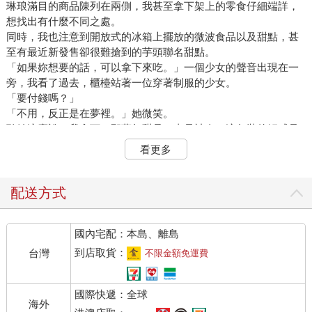
琳琅滿目的商品陳列在兩側，我甚至拿下架上的零食仔細端詳，
想找出有什麼不同之處。
同時，我也注意到開放式的冰箱上擺放的微波食品以及甜點，甚
至有最近新發售卻很難搶到的芋頭聯名甜點。
「如果妳想要的話，可以拿下來吃。」一個少女的聲音出現在一
旁，我看了過去，櫃檯站著一位穿著制服的少女。
「要付錢嗎？」
「不用，反正是在夢裡。」她微笑。
聽她這麼說，我拿下了那夢幻甜品，真是神奇，這包裝的觸感是
如此真實，卻是在夢之中。
看更多
我撕開了塑膠，將滿滿餡料的芋頭推了出來，然後輕咬一口。
嗯……奇怪，也不是說不好吃，但就是很普通的芋頭，怎麼會被
新聞捧得像是什麼絕世佳餚呢？
配送方式
「覺得失望？」少女問。
「也不是，但就……很普通。」
國內宅配：本島、離島
她輕笑，彷彿理所當然一般，「因為這裡是夢境，全部都是根據
妳的想像構成，若是妳沒吃過的食物，或許就只能根據妳對差不
到店取貨：
台灣
不限金額免運費
多食物的平均口味來呈現。」
「所以我還是得現實裡吃才行。」
國際快遞：全球
「那是當然，任何事情都還是得現實做才行。」她意有所指，我
海外