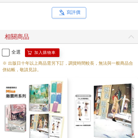
凡。
和校草穩定交往，他會對我很執著。
寫評價
我想了一下，在最後又加上幾個字。
一輩子。
這些字句在我畫上最後一個句點時，像是邊邊鑲上金框一般，緩
相關商品
緩地發亮，然後又恢復原狀。
「那麼，我要跟妳收取費用。」少女對我說，這讓我有些詫異。
「妳要收取什麼？」
全選
加入購物車
「妳那一頭長髮。」她說，這要求又讓我更訝異了。
※ 出版日十年以上商品需另下訂，調貨時間較長，無法與一般商品合
「妳確定？」
併結帳，敬請見諒。
「沒錯。」
「好，那我就用頭髮和妳買下這場戀愛。」
少女微笑，朝我伸手，但下一秒，我就躺在自己的床上了。
我馬上從床上跳起來跑到書桌前，看著桌面上的立鏡，原本烏溜
溜的長髮現在已經變成短髮，但好在並不是露出後頸的短，比較
像是香菇頭的模樣。我端詳著鏡中自己的新面貌，其實並不難
看，只不過不會是我會選擇的髮型就是了。
「妹妹，起床了嗎？」媽媽經過我房門前喊了聲，我回應後她便
要我快點出去吃早餐，我趕緊換好了制服後再到浴室刷牙洗臉，
看著鏡中穿著制服的自己，和昨晚夢境中櫃檯內的自己相比，明