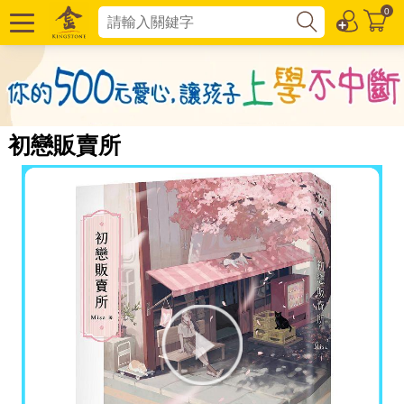
0
初戀販賣所