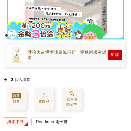
呀哈★吉伊卡哇旋風再起，精選周邊看過
加購
來
★
2
個人喜歡
寫評價
好書
喜歡+1
賺金幣
紙本平裝
Readmoo 電子書