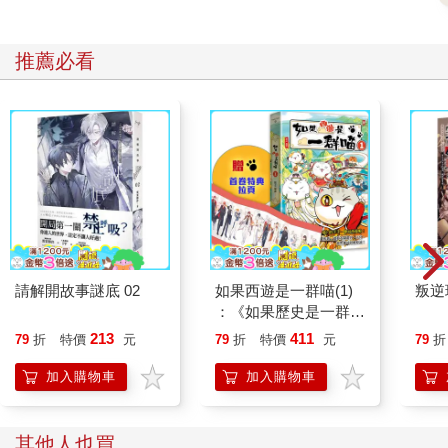
「過分呀～」孫日奇也並不是真的在意，大笑了幾聲後就走了出
去。
但就在他走到走廊外，來到我旁邊的窗戶與別班的同學說話，我
推薦必看
才注意到剛才來者是誰。
「溫一凡，怎麼會來？」孫日奇說著。
我些些睜圓眼睛，抬頭一看，校草就站在我的窗邊。
「你們班班長真有個性。」溫一凡瞥了我一眼，發現我正看著他
後，又立刻移開眼神，「我早上出門，你媽說你忘記帶這個。」
「哇勒，我是故意不帶的，他居然還叫你拿來……」孫日奇有些
嫌棄地看著袋子，「你看過她做的便當嗎？」
「嗯，她也給了我一個。」溫一凡有苦難言，而孫日奇大笑。
不只我，班上所有女生都瞪大眼睛，開始竊竊私語。宋雯雯甚至
馬上跑來我座位邊，低聲說著：「怎麼回事？校草怎麼會來這
請解開故事謎底 02
如果西遊是一群喵(1)
叛逆
裡？孫日奇還認識他？」
：《如果歷史是一群
「妳小聲一點！」我叮囑，別忘了我們的位置很近啊。
喵》作者最新力作，附
多虧了宋雯雯的不小聲，所以他們兩個都注意到我們，溫一凡似
213
411
79
折
特價
元
79
折
特價
元
79
折
【首卷特典】拉頁
乎想假裝沒聽到，不過他明顯停頓的模樣，讓我知道他都聽到
加入購物車
加入購物車
了。
反倒是孫日奇，他轉過來看著我們，露出似笑非笑的表情，然後
還用下巴比了一下溫一凡，「我們是青梅竹馬啦。」
其他人也買
這下子所有女生倒抽一口氣，包括我，孫日奇居然從來沒有說過