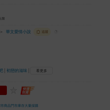
上限
＞
華文愛情小說
追蹤
?
吧
初戀的滋味
看更多
門市商品
門市庫存
大量採購