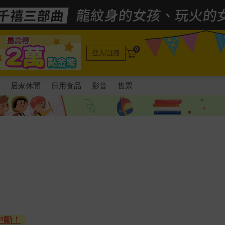
0
登入/註冊
電
居家休閒
日用食品
影音
售票
中斷！