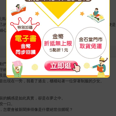
天馬行空。
己的矛盾，才能讓我創作出這麼多不同種類的故事，最大的願望便是
細心觀察生活周遭，每一道風景都是畫面，每一個人都是故事。
動門的叮咚聲，抬頭一看，自己真的身處於便利商店之中。
仔細端詳，想找出有什麼不同之處。
及甜點，甚至有最近新發售卻很難搶到的芋頭聯名甜點。
音出現在一旁，我看了過去，櫃檯站著一位穿著制服的少女。
裝的觸感是如此真實，卻是在夢之中。
咬一口。
，怎麼會被新聞捧得像是什麼絕世佳餚呢？