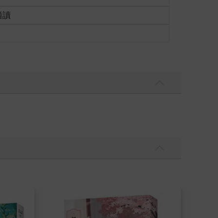
適讀
，比較像是香菇頭的模樣。我端詳著鏡中自己的新面
洗臉，看著鏡中穿著制服的自己，和昨晚夢境中櫃檯
。