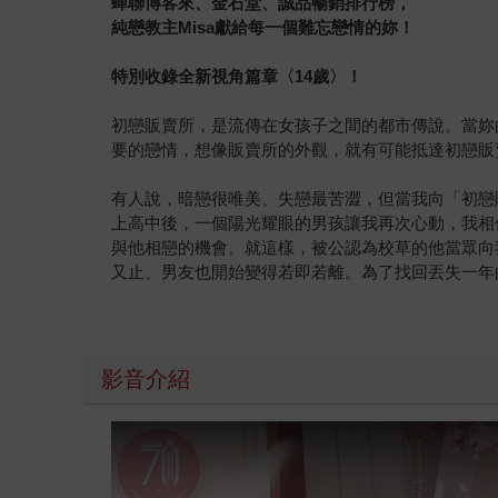
蟬聯博客來、金石堂、誠品暢銷排行榜，
純戀教主Misa獻給每一個難忘戀情的妳！
特別收錄全新視角篇章〈14歲〉！
初戀販賣所，是流傳在女孩子之間的都市傳說。當妳
要的戀情，想像販賣所的外觀，就有可能抵達初戀販
有人說，暗戀很唯美、失戀最苦澀，但當我向「初戀
上高中後，一個陽光耀眼的男孩讓我再次心動，我相
與他相戀的機會。就這樣，被公認為校草的他當眾向
又止、男友也開始變得若即若離。為了找回丟失一年
影音介紹