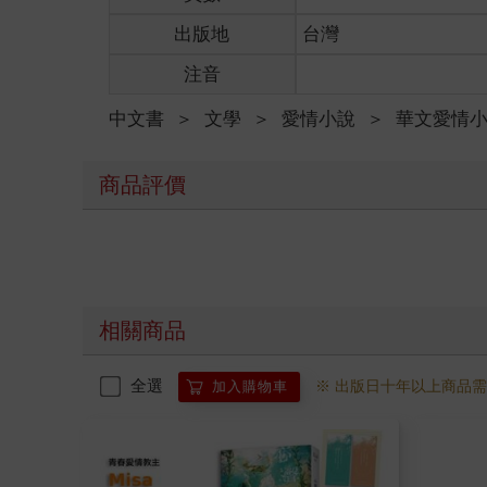
這些字句在我畫上最後一個句點時，像是邊邊鑲上金
出版地
台灣
「那麼，我要跟妳收取費用。」少女對我說，這讓我
「妳要收取什麼？」
注音
「妳那一頭長髮。」她說，這要求又讓我更訝異了。
「妳確定？」
中文書
＞
文學
＞
愛情小說
＞
華文愛情
「沒錯。」
「好，那我就用頭髮和妳買下這場戀愛。」
少女微笑，朝我伸手，但下一秒，我就躺在自己的床
商品評價
我馬上從床上跳起來跑到書桌前，看著桌面上的立鏡
貌，其實並不難看，只不過不會是我會選擇的髮型就
「妹妹，起床了嗎？」媽媽經過我房門前喊了聲，我
內的自己相比，明明外表都是一樣的，但表情卻十分
夢境中的自己，那體內的靈魂就像是幾百歲一般的睿
「哎唷，妳怎麼穿著制服在刷牙，這樣泡泡不就滴到
相關商品
「哇，妳故意的？」哥哥看著自己的衣服後大喊，「
「救命啊，媽！」我馬上衝了出去。
全選
※ 出版日十年以上商品
加入購物車
「兩個人都老大不小了，還在那邊打鬧！」媽媽雙手
「是她先把我衣服弄髒的喔。」哥哥抱怨。
「是他嚇我才會這樣的！」我也不甘示弱。「而且你
「啊？」哥哥露出怪表情。