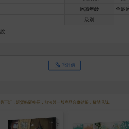
框一般，緩緩地發亮，然後又恢復原狀。
適讀年齡
全齡
有些詫異。
級別
小說
上了。
，原本烏溜溜的長髮現在已經變成短髮，但好在並不是露出後頸的短
是了。
寫評價
回應後她便要我快點出去吃早餐，我趕緊換好了制服後再到浴室刷牙
不同。
智且沉穩，不過此刻鏡中反射的自己，就是個十七歲的少女罷了。
襯衫上？」哥哥忽然從旁邊探出頭，我嚇一跳，順手把水潑到他身上
我也要潑妳！」
需另下訂，調貨時間較長，無法與一般商品合併結帳，敬請見諒。
扠腰，而我拉開椅子坐了下來，哥哥也摸摸鼻子坐下。
怎麼穿便服？」