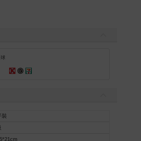
對差不多食物的平均口味來呈現。」
全球
色花瓣，像是一條櫻花路般。
會消失一般。
平裝
級
5*21cm