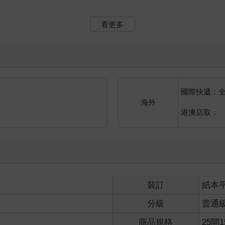
部都是根據妳的想像構成，若是妳沒吃過的食物，或許就只能根據妳
看更多
有所指，我也了然於胸。
記憶中的味道一樣。畢竟在現實中，我也常吃這個口味。
內，別忘了寫上雙方的名字。」
。
國際快遞：
海外
港澳店取：
在那，滿開的櫻花不斷隨風降下花瓣，使得外面的道路上都堆滿了粉
店外的模樣，不過有點虛幻，彷彿海市蜃樓般，隨著自動門一打開就
，看著與自己長相無異的少女。
裝訂
紙本
名字，溫一凡。
分級
普通
商品規格
25開1