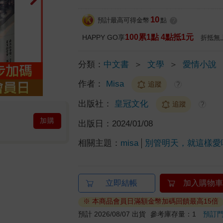
10
預計最高可得金幣
點
?
100累1點 4點抵1元
HAPPY GO享
折抵無
分類：
中文書
＞
文學
＞
愛情小說
作者：
Misa
追蹤
?
出版社：
皇冠文化
追蹤
?
加購
出版日：
2024/01/08
相關主題：
misa
別管明天，就這樣愛
立即結帳
加入購物車
※ 本商品會員日滿額金幣加碼回饋最高15倍
預計 2026/08/07 出貨
參考庫存量：1
預訂