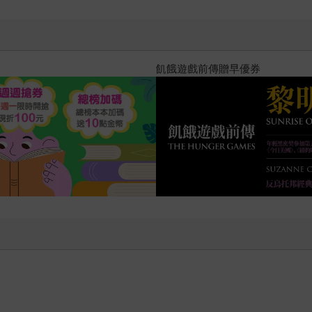
十字殺手【艾迪．弗林系列 前傳