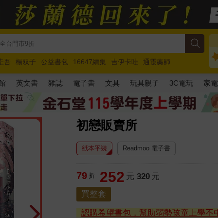
圭吾
楊双子
公益書包
16647續集
吉伊卡哇
通靈藥師
路邊攤新作
馬斯克
玩具總動員5
超慢跑
館
英文書
雜誌
電子書
文具
玩具親子
3C電玩
家
初戀販賣所
紙本平裝
Readmoo 電子書
252
79
折
元
320
元
買整套
認購希望書包，幫助弱勢孩童上學不