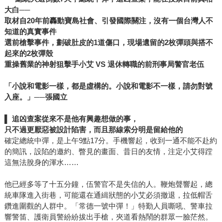
大白──
取材自20年前轟動寶島社會、引發國際關注，沒有一個台灣人不
知道的真實事件
選前槍擊事件，劃破肚皮的1道傷口，現場遺留的2枚彈頭與搭不
起來的2枚彈殼
重操舊業的神射狙擊手小艾 VS 退休轉職的前刑事局警官老伍
「小說和電影一樣，都是虛構的。小說和電影不一樣，請勿對號
入座。」──張國立
▌
追凶查案從來不是他有興趣想做的事，
只不過更厭惡被設計陷害，而且那線索分明是留給他的
確定總統中彈，是上午9點17分。手機響起，收到一通不能不赴約
的簡訊，設陷的邀約、瞥見的畫面、昔日的友情，注定小艾得蹚
這無法脫身的渾水……
他已經多等了十五分鐘，伍警官不是失信的人。鞭炮聲響起，總
統車隊進入街巷，可能還在通緝狀態的小艾必須撤退，拉低帽舌
鑽進圍觀的人群中。「常德一號中彈！」特勤人員嘶吼、警車拉
響警笛、護衛員警紛紛拔出手槍，夾道看熱鬧的群眾一臉茫然。