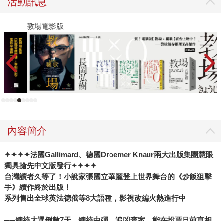
活動訊息
教場電影版
十
內容簡介
✦✦✦✦
法國Gallimard、德國Droemer Knaur兩大出版集團慧眼
獨具搶先中文版發行
✦✦✦✦
台灣讀者久等了！小說家張國立華麗登上世界舞台的《炒飯狙擊
手》續作終於出版！
系列售出全球英法德俄等8大語種，影視改編火熱進行中
──總統大選倒數7天，總統中彈，追凶查案，能在投票日前真相