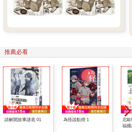
推薦必看
請解開故事謎底 01
為怪談點燈 1
北歐
福國