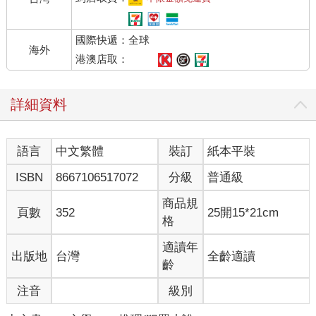
國際快遞：全球
海外
港澳店取：
詳細資料
語言
中文繁體
裝訂
紙本平裝
ISBN
8667106517072
分級
普通級
商品規
頁數
352
25開15*21cm
格
適讀年
出版地
台灣
全齡適讀
齡
注音
級別