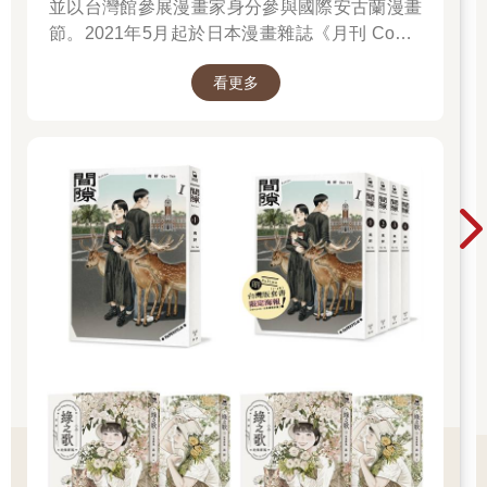
並以台灣館參展漫畫家身分參與國際安古蘭漫畫
節。2021年5月起於日本漫畫雜誌《月刊 Comic
Beam》初次連載作品《綠之歌-收集群風-》，並
看更多
於2022年5月於台日同步發行單行本，爾後獲得
日本「這本漫畫真厲害2023」、THE BEST
MANGA 2023入選、台灣金漫獎年度漫畫獎入圍
等肯定。2023年4月起再度於《月刊 Comic
Beam》連載新作《間隙》。