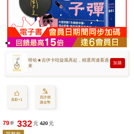
呀哈★吉伊卡哇旋風再起，精選周邊看過
加購
來
寫評價
喜歡+1
賺金幣
332
79
折
元
420
元