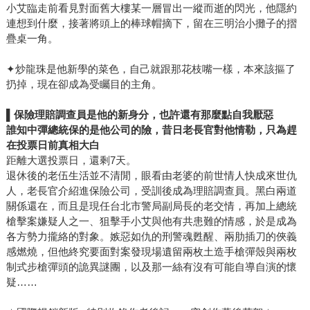
小艾臨走前看見對面舊大樓某一層冒出一縱而逝的閃光，他隱約
連想到什麼，接著將頭上的棒球帽摘下，留在三明治小攤子的摺
疊桌一角。
✦炒龍珠是他新學的菜色，自己就跟那花枝嘴一樣，本來該摳了
扔掉，現在卻成為受矚目的主角。
▌
保險理賠調查員是他的新身分，也許還有那麼點自我厭惡
誰知中彈總統保的是他公司的險，昔日老長官對他情勒，只為趕
在投票日前真相大白
距離大選投票日，還剩7天。
退休後的老伍生活並不清閒，眼看由老婆的前世情人快成來世仇
人，老長官介紹進保險公司，受訓後成為理賠調查員。黑白兩道
關係還在，而且是現任台北市警局副局長的老交情，再加上總統
槍擊案嫌疑人之一、狙擊手小艾與他有共患難的情感，於是成為
各方勢力攏絡的對象。嫉惡如仇的刑警魂甦醒、兩肋插刀的俠義
感燃燒，但他終究要面對案發現場遺留兩枚土造手槍彈殼與兩枚
制式步槍彈頭的詭異謎團，以及那一絲有沒有可能自導自演的懷
疑……