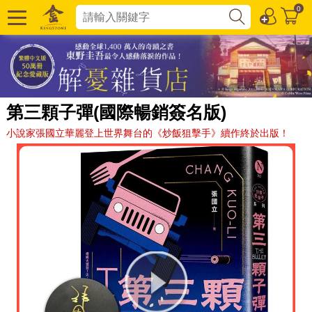
0
第三顆子彈(國際暢銷簽名版)
小說家張國立華麗登上世界舞台的《炒飯狙擊手》續作終於出版！