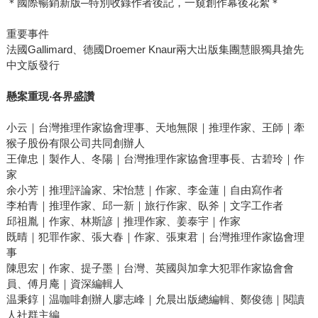
＊國際暢銷新版─特別收錄作者後記，一窺創作幕後花絮＊
重要事件
法國Gallimard、德國Droemer Knaur兩大出版集團慧眼獨具搶先
中文版發行
懸案重現‧各界盛讚
小云｜台灣推理作家協會理事、天地無限｜推理作家、王師｜牽
猴子股份有限公司共同創辦人
王偉忠｜製作人、冬陽｜台灣推理作家協會理事長、古碧玲｜作
家
余小芳｜推理評論家、宋怡慧｜作家、李金蓮｜自由寫作者
李柏青｜推理作家、邱一新｜旅行作家、臥斧｜文字工作者
邱祖胤｜作家、林斯諺｜推理作家、姜泰宇｜作家
既晴｜犯罪作家、張大春｜作家、張東君｜台灣推理作家協會理
事
陳思宏｜作家、提子墨｜台灣、英國與加拿大犯罪作家協會會
員、傅月庵｜資深編輯人
温秉錞｜温咖啡創辦人廖志峰｜允晨出版總編輯、鄭俊德｜閱讀
人社群主編