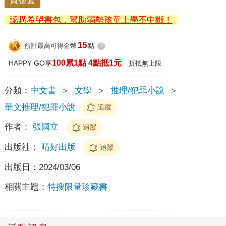
買整套
認購希望書包，幫助弱勢孩童上學不中斷！
15
預計最高可得金幣
點
?
100累1點 4點抵1元
HAPPY GO享
折抵無上限
分類：
中文書
＞
文學
＞
推理/犯罪小說
＞
華文推理/犯罪小說
追蹤
作者：
張國立
追蹤
出版社：
晴好出版
追蹤
出版日：
2024/03/06
相關主題：
特搜限量珍藏書