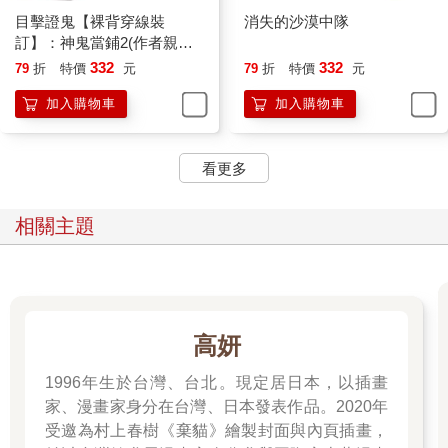
目擊證鬼【裸背穿線裝
消失的沙漠中隊
訂】：神鬼當鋪2(作者親簽
＋雨漸耳金屬書籤)
332
332
79
折
特價
元
79
折
特價
元
加入購物車
加入購物車
看更多
相關主題
高妍
1996年生於台灣、台北。現定居日本，以插畫
家、漫畫家身分在台灣、日本發表作品。2020年
受邀為村上春樹《棄貓》繪製封面與內頁插畫，