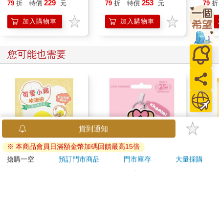
229
253
79
折
特價
元
79
折
特價
元
79
折
加入購物車
加入購物車
您可能也需要
貨到通知
※ 本商品會員日滿額金幣加碼回饋最高15倍
搶購一空
預訂門市商品
門市庫存
大量採購
可愛鉤織娃娃：可愛小
minini SuperCard名牌
狗狗
雞吹泡泡（附鑰匙圈）
造型悠遊卡-
料套
chonini【受託代銷】
含全
280
179
特價
元
特價
元
特價
加入購物車
加入購物車