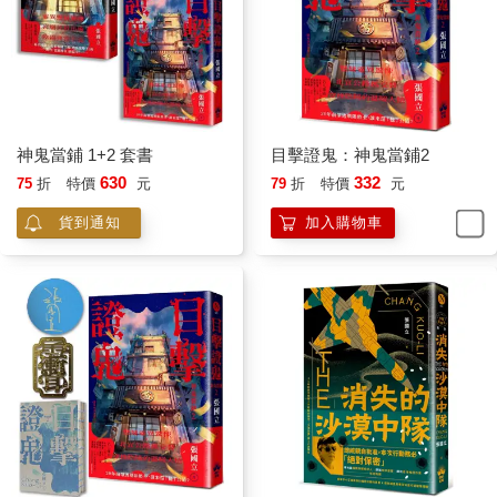
神鬼當鋪 1+2 套書
目擊證鬼：神鬼當鋪2
630
332
75
折
特價
元
79
折
特價
元
貨到通知
加入購物車