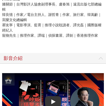
膝關節｜台灣影評人協會副理事長、盧春旭｜遠流出版七部總編
輯
韓良憶｜作家／電台主持人、謝哲青｜作家、旅行家、韓嵩齡｜
寫樂文化總編輯
瞿友寧｜電影導演、藍霄｜推理小說耽讀者、譚光磊｜國際版權
經紀人
寵物先生｜推理作家、譚端｜偵探書屋、譚劍｜香港推理作家
影音介紹
Play video