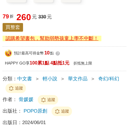
260
79
折
元
330
元
買整套
認購希望書包，幫助弱勢孩童上學不中斷！
10
預計最高可得金幣
點
?
100累1點 4點抵1元
HAPPY GO享
折抵無上限
分類：
中文書
＞
輕小說
＞
華文作品
＞
奇幻/科幻
追蹤
作者：
骨媛媛
追蹤
出版社：
POPO原創
追蹤
出版日：
2024/06/01