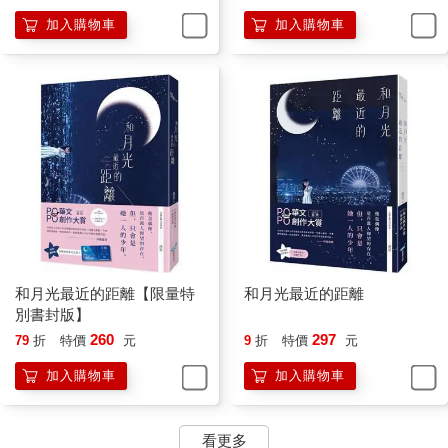
到「回覆率高」這件事，但也不用高成這樣？
加入購物車
加入購物車
「配對確認，死亡倒數計時開始，請與您的配對對象盡速見
面！」
手機持續震動，延江宇冷眼掃向螢幕，那行寫著「死亡倒數」的
系統訊息，在他眼中荒謬到可笑。
他試圖從聊天介面尋找解除配對的選項，卻怎麼都找不到。
繩圈圈的虛擬頭像並不討喜，輕微泛紫的眼窩，像營養不良的黑
眼圈，或是花掉的眼妝。
延江宇有點後悔沒想清楚就載下這莫名其妙的程式。
繩圈圈還在鍥而不捨地傳訊息，延江宇沒回覆半句，他退出
APP，打算直接解除安裝。
和月光最近的距離【限量特
和月光最近的距離
他按下移除按鈕，但螢幕上的清除程序怎麼跑都跑不完，紅綠提
別書封版】
示框再次強勢霸占視線——
260
297
79
折
特價
元
9
折
特價
元
「程式清除失敗，死亡倒數計時中，請與您的配對對象盡速見
加入購物車
加入購物車
面！」
倒數計時器像是寄生蟲，死纏在他的主頁不放。上頭時間顯示七
看更多