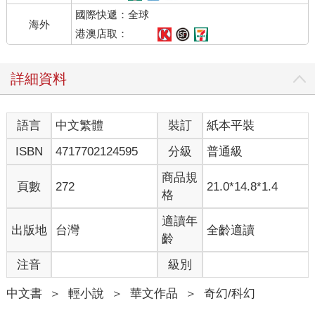
有，兄弟，你別難過，我會一直在你身邊……」
國際快遞：全球
「嗯，謝了。」延江宇打斷他未盡的話，笑容冷淡，毫無難過之
海外
意，「剛剛就你笑得最大聲，你以為我沒聽見？把手拿開。」
港澳店取：
「好凶哦，人家也不是誰都可以的耶。」被嫌棄的巫有津假裝拭
淚。
詳細資料
一群人聽到他們對話，邊笑邊調侃，「你們在一起好了。巫有
津，你管好他，別放他出去禍害別人。」
這年紀的學生多半如此，沒事就喜歡聽聽八卦。
語言
中文繁體
裝訂
紙本平裝
延江宇會分手，都在眾人意料之中。認識他的都知道，延江宇雖
然有副好皮囊，但個性是渣到連演都不想演，良心餵狗了！
ISBN
4717702124595
分級
普通級
面對朋友們的閒言閒語，延江宇大多時候都微笑以對。
是的，他確實沒有心。
商品規
頁數
272
21.0*14.8*1.4
別人說他冷血無情，延江宇承認。惡名在外，他也不曾反駁。
格
「江宇，你是在交友軟體認識你前女友的嗎？我最近從別人那聽
來一款新的APP，說是介面很好用。」
適讀年
出版地
台灣
全齡適讀
一圈閒聊過去，又有人聊回交友一事，「我用了幾天，上面女生
齡
還不錯！回覆率意外的高，也都算好聊，你要不要載來用看
注音
級別
看？」
延江宇緩緩抬起眼皮，嘴角抿起好看的弧度，笑意掛在臉上。
中文書
＞
輕小說
＞
華文作品
＞
奇幻/科幻
不過只是幾個文字訊息，要怎麼判斷對方好或不好？但他沒把內
心想法說出口，說了不僅掃興，還顯得自己難相處。