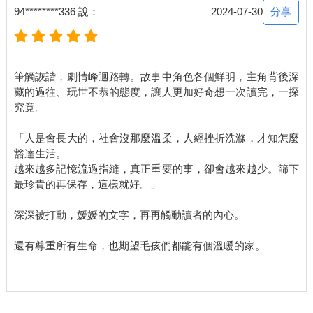
「小Ａ，這個軟體是誰推薦──」
分享
94********336 說：
2024-07-30
「好耶，載好了！」
延江宇話還沒問完，巫有津已經載完程式，迫不及待地點開。
歡迎頁面是幾頁翻動式介紹，最後停留在APP的宣傳詞上。
筆觸詼諧，劇情峰迴路轉。故事中角色各個鮮明，主角背後深
「心跳APP，讓你不由自主的心☆跳★加♀速♂！」
藏的過往、玩世不恭的態度，讓人更加好奇想一次讀完，一探
究竟。
廉價的粉紅泡泡晃動，在句子兩旁不斷上飄。
巫有津再次笑出鵝叫。
「人是會長大的，社會沒那麼溫柔，人經挫折洗滌，才知怎麼
豁達生活。
＊
越來越多記憶流過指縫，真正重要的事，卻會越來越少。篩下
最珍貴的再保存，這樣就好。」
延江宇轉開鐵門鎖，屋內空無一人。
口袋傳來震動，延江宇拿出手機一看，是中午載好的心跳APP在
深深被打動，媛媛的文字，再再觸動讀者的內心。
催促他認識新人。
雖然下載APP時有遇上異狀，但看其他人都沒反應，延江宇也就
還有尊重所有生命，也期望毛孩們都能有個溫暖的家。
不再糾結那一瞬間瞥見的詭譎畫面。
他撂下背包，癱倒在電腦椅上，滑開心跳APP。
這交友軟體挺奇妙，自我介紹中可以讓人自由填寫的欄位不多，
甚至連頭貼也不讓放，取而代之的是一堆心理測驗和虛擬頭像。