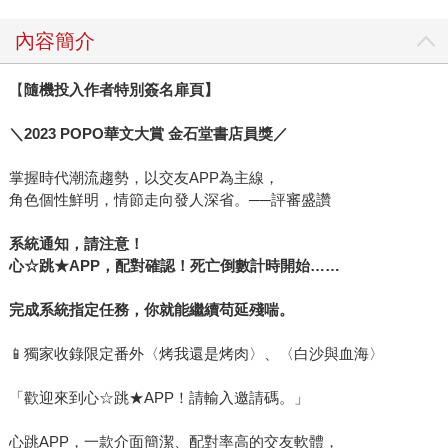
內容簡介
【
隨機投入作者特別簽名扉頁】
＼2023 POPO華文大賞 金石堂書店員獎／
掌握時代潮流趨勢，以交友APP為主線，
角色個性鮮明，情節走向發人深省。──評審盛讚
系統通知，請注意！
心☆跳★APP，配對確認！死亡倒數計時開始……
完成系統指定任務，你就能繼續苟延殘喘。
📱獨家收錄限定番外〈烤我還是烤肉〉、〈白沙與血海〉
「歡迎來到心☆跳★APP！請輸入邀請碼。」
心跳APP，一款介面簡潔、配對率高的交友軟體，