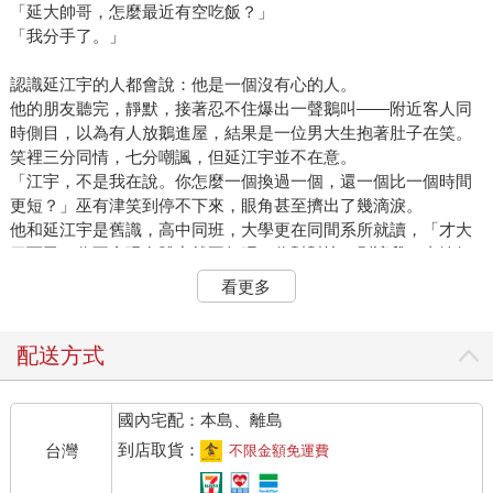
「延大帥哥，怎麼最近有空吃飯？」
「我分手了。」
認識延江宇的人都會說：他是一個沒有心的人。
他的朋友聽完，靜默，接著忍不住爆出一聲鵝叫——附近客人同
時側目，以為有人放鵝進屋，結果是一位男大生抱著肚子在笑。
笑裡三分同情，七分嘲諷，但延江宇並不在意。
「江宇，不是我在說。你怎麼一個換過一個，還一個比一個時間
更短？」巫有津笑到停不下來，眼角甚至擠出了幾滴淚。
他和延江宇是舊識，高中同班，大學更在同間系所就讀，「才大
四而已，你不會現在體力就不行吧？你幫幫忙，別讓我一直輸好
不好？」
看更多
每次延江宇一交女友，就會有人開啟賭盤，賭這次的女友能不能
撐過三個月。就目前戰績來看，巫有津不說是屢戰屢敗，也是十
賭九輸，而罪魁禍首完全沒有要檢討的意思。
配送方式
其他人鬧成一團，紛紛笑著起鬨，「巫有津，請客、請客啦！願
賭服輸！」
國內宅配：本島、離島
「請客就請客。你們別笑成這樣，有點良心，能不能安慰下剛失
戀的人？」巫有津搖頭，手搭上延江宇肩側，話裡語重心長，
到店取貨：
台灣
不限金額免運費
「沒關係，好馬不吃回頭草，天涯何處無芳草！女朋友再找就