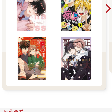
點距離美。
然而，提示音徹夜未停。
隔天，延江宇一踏入教室，巫有津就像看到救命稻草，「你送修
結果怎樣？」
「沒送。」
延江宇在巫有津崩潰的注視下拿出手機，電池位置空無一物，螢
幕正面更是裂成蛛網，還有浸水痕跡，彷彿是從命案現場撈回來
的物證。
即便機體已受損至此，訊息仍在響。
「我半夜被吵到受不了，拔出電池，一點用都沒有。」
延江宇把手機甩地上，再用力踩上兩腳，現場展示「辣腳摧
機」。
機體漫出不詳黑霧，他面不改色地說：「晚點直接把它丟垃圾桶
好了。」
「等、等等！不能丟！」巫有津急忙撿起地上那台剩半條命的手
機，掌心嚇出冷汗，「你要拿它找配對對象，丟了會當做沒成功
見面！」
他喊完，意識到嗓門太大，趕緊僵笑敷衍不相干的同學，回頭才
壓低音量說：「上面的死亡倒數是真的。劉央和他朋友不信邪，