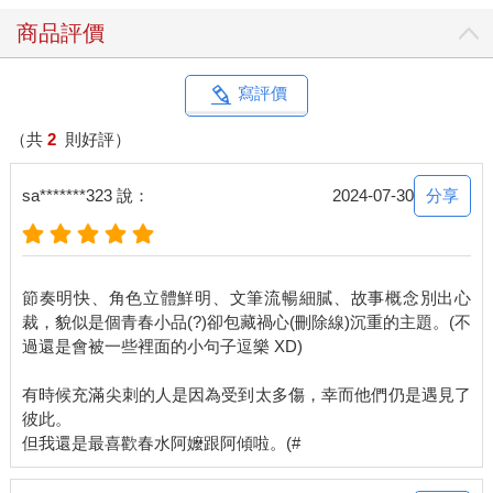
「你怎麼只推給他，我也需要吧？是什麼APP？」巫有津倒是很
商品評價
有興趣。
「念起來是叫『心跳APP』，不過……」那人舌頭打結，似是有
些難以啟齒，支支吾吾了半天，決定直接拿給他們看。
寫評價
巫有津湊過頭，不看還好，一看，再次笑出那辨識度極佳的鵝
叫。延江宇聽見，「這麼好笑？」
（共
2
則好評）
「這年頭居然還有人這樣取名？」巫有津笑到肚子痛，扶著腰遞
過手機，「看起來跟詐騙一樣。小Ａ，你確定這東西沒毒？」
分享
sa*******323 說：
2024-07-30
這樣一鬧，延江宇原本興致缺缺，現在也被勾起好奇心。
他瞄了一眼，視線停留在手機螢幕上：心★跳☆APP
華麗星形不斷閃爍，產品名稱如此藝術，確定介面設計不會讓用
戶吐血？延江宇的稱讚向來敷衍，他看完，評價道：「很有創
節奏明快、角色立體鮮明、文筆流暢細膩、故事概念別出心
意。」
裁，貌似是個青春小品(?)卻包藏禍心(刪除線)沉重的主題。(不
「還以為會被你噴爛？」
過還是會被一些裡面的小句子逗樂 XD)
「怎麼會，我不批評人的。」
延江宇拿出手機，三兩下找到APP點了安裝。
有時候充滿尖刺的人是因為受到太多傷，幸而他們仍是遇見了
顯示安裝進度的藍條緩慢前進，延江宇正想隨意擱置手機，餘光
彼此。
卻瞥到螢幕畫面閃了閃，藍條轉為暗紅，如鮮血溢出下載條。
他愣住，眨眨眼，不動聲色地又看一次。
畫面恢復正常，藍條進度才跑不到一半。