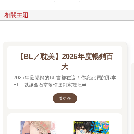
十小時多，看樣子是從三天開始倒數。
繩圈圈像是不知疲憊的機器人，訊息轟炸式地發出，他的螢幕被
相關主題
對話和提示框占滿八成，和遭病毒惡意入侵沒有兩樣。
不僅如此，繩圈圈的黑眼圈也越來越重，眼眶周遭甚至浮現烏紫
斑塊。怨念若有似無，自她的雙眼緩緩滲出螢幕，讓人心生不
祥。
延江宇長嘆，單手把聊天室的慘況「喀嚓」截圖，接著點開群
組。
【BL／耽美】2025年度暢銷百
長江：[圖片]
大
長江：「你們有遇到這狀況嗎？」
小A辣：「哇，這妹子也太急了吧！就說這裡回覆率很高，我推薦
2025年最暢銷的BL書都在這！你忘記買的那本
得好：Ｄ」
BL，就讓金石堂幫你送到家裡吧❤️
綠油精：「好個頭，煩都煩死了。我連聲音都關不掉啊靠北？」
小A辣：「但我可以關啊？欸！等等……」
看更多
小A辣：[圖片]
小A辣：「江宇，好像哪裡不太對？你看我的是『心★跳
☆APP』，你的是心☆跳★APP。會不會是載到惡意程式了？」
長江：「我明天把手機丟去送修。」
他疲憊地閉眼，把手機留置餐桌，試圖和尖叫不止的手機產生一