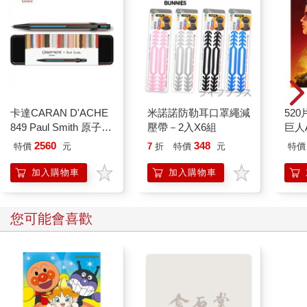
「我運氣好，是同校的。早上有去找過她，見面完，死亡倒數就
停止計時了。」
巫有津回道：「看起來，程式會在背景中跑完原先倒數的七十二
小時，然後再要我於兩天內選下個人配對，我現在還不敢點新的
人。」
延江宇點點頭，「下個人拖到最後一刻再選，延點時間。你幫我
轉告小Ａ，不要再推薦這垃圾軟體給任何人。」
巫有津含淚應好，他好想抱住延江宇大腿問「現在該怎麼辦」，
孤單一人的異世界攻略
靠死亡遊戲混飯吃。
在地
但他不敢啊……
life.16 遙遠故鄉的回憶
（９）
搞錯
神聖
238
189
85
折
特價
元
79
折
特價
元
85
折
＊
加入購物車
加入購物車
延江宇說服繩圈圈，約在她家附近的一間小餐館。
他這麼給面子的赴約，結果，距離約定時間已經過去半小時，延
江宇連繩圈圈的影子都沒見到。
您可能也需要
他完全可以想像自己現在的表情有多嚇人，準時不是到死都該遵
守的美德嗎？他面色陰沉地想。
聊天室難得安靜了半小時，他問繩圈圈在哪，得不到任何回音。
在遲到了三十一分鐘後，繩圈圈終於已讀他的訊息，但她的回應
模式又陷入有點跳針的迴圈。