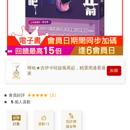
呀哈★吉伊卡哇旋風再起，精選周邊看過
加購
來
★
會員好評
★★★★★（2）
★
5
個人喜歡
寫評價
好書
喜歡+1
賺金幣