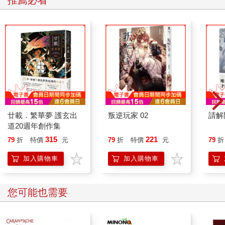
推薦必看
今天就出車禍，當場身亡。小Ａ他們的程式沒問題，我們這一版
好像是昨天才出現的。」
巫有津平時個性少根筋，現在卻一反常態，臉上是掩不住的
沉重。
延江宇心想，如果連樂天派的他都緊張，那是真的大事不妙。然
而，就算心知有異，延江宇也不想接觸這些神神鬼鬼的事情。
他靜默半晌，最後只說：「是劉央他們運氣不好。」
「延江宇！那是鬼遮眼，根本不是意外！」巫有津見他不當一回
事，心裡著急，說話便不經大腦，「我知道你不愛講怪力亂神的
事，但這軟體他媽真的有鬼！我沒騙你，你明明說過你看得到
廿載．繁華夢 護玄出
叛逆玩家 02
請解
——嘶！」
道20週年創作集
說到至半，巫有津手腕一疼，痛感讓他煞住喉中未完的話。
延江宇薄唇緊抿，鬆了手，一言不發地點開半毀螢幕。
315
221
79
折
特價
元
79
折
特價
元
79
折
繩圈圈的虛擬頭像又進化了。她的眼窩異常凹陷，膚色慘白無
加入購物車
加入購物車
比，在碎螢幕襯托下顯得越發詭異。
「不只軟體有鬼，人可能也……」延江宇即時收住話，停下無謂
揣測，不希望一語成讖。
其他人也看
他傳了幾條訊息給繩圈圈，抬頭和巫有津說：「我會去找她。但
她人在南部，過去要時間。」
他接著問：「你也載到這版APP，有找到配對對象了？」