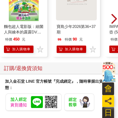
繩圈圈：「來我家嘛。我家在仁宜巷八號，來我家嘛！」
長江：「說好了餐館見。」
繩圈圈：「哥哥來我家嘛！」
繩圈圈：「來看我，看我看我看看我看我！」
卡達CARAN D'ACHE
米諾諾防勒耳口罩繩減
52
849 Paul Smith 原子筆
壓帶－2入X6組
巨人
延江宇覺得他在跟不講理的小妹妹對話，理性就輸了，生氣也贏
ED.5 條紋黑
2560
348
特價
元
7
折
特價
元
特價
不了。
加入購物車
加入購物車
長江：「別總想拐人回家，都還沒發育好。」
長江：「失學少女就乖乖出來。我們聊完天，妳就該走了。」
您可能會喜歡
這句話一發出去，繩圈圈安靜了幾分鐘，又重回跳針狀態。
延江宇離開聊天室，在自我介紹頁面速改幾條資料，又回聊天室
傳了則訊息給繩圈圈。
他耐心用罄，看來，他和繩圈圈是槓定了。
會
專業喂鬼吃鱉：「妳老師有沒有說過，生前不念書，死後會連替
員
死鬼都釣不到？」
專業喂鬼吃鱉：「沒學過多少字吧？我暱稱的最後一個字會認
日
嗎，要不要哥哥教妳？」