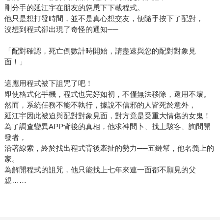
剛分手的延江宇在朋友的慫恿下下載程式。
他只是想打發時間，並不是真心想交友，便隨手按下了配對，
沒想到程式卻出現了奇怪的通知──
「配對確認，死亡倒數計時開始，請盡速與您的配對對象見
面！」
這應用程式被下詛咒了吧！
即使格式化手機，程式也完好如初，不僅無法移除，還用不壞。
然而，系統任務不能不執行，據說不信邪的人皆死於意外，
延江宇因此被迫與配對對象見面，對方竟是受重大情傷的女鬼！
為了調查變異APP背後的真相，他求神問卜、找上駭客、詢問開
發者，
沿著線索，終於找出程式背後牽扯的勢力──五鏈幫，他名義上的
家。
為解開程式的詛咒，他只能找上七年來連一面都不願見的父
親……