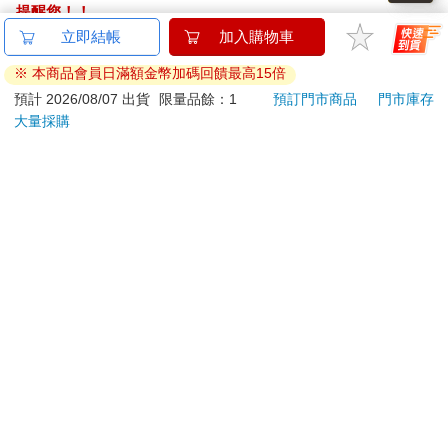
就在延江宇準備發出第三條訊息時，繩圈圈的理智徹底斷線，訊
麵包超人電影版：細菌
寶島少年2026第36+37
IM
息湧入聊天室，伴隨不停的震動，延江宇再也辦法插嘴。
人與繪本的露露DVD-
期
壺 (
平裝版
IMU
450
90
特價
元
特價
元
特價
95
仁宜巷距離餐館是步行可到的距離，延江宇停在八號門前，觀察
著四周。
加入購物車
加入購物車
這是條廢棄空巷，妥妥的一條危樓街，四周人煙罕至，鐵銹花窗
上爬滿枯藤，遠看像火燒的鬼手。
他不禁想，這種木門半掩，地震搖完就會坍塌的矮磚房，是能住
訂購/退換貨須知
什麼正常人？
大概找錯地址了吧？延江宇很想這樣說服自己，但門後泣音絕非
加入金石堂 LINE 官方帳號『完成綁定』，隨時掌握出貨動
幻聽──繩圈圈就在裡面，還高機率人如其名，繩子就圈在她的脖
態：
子上。
「長江⋯⋯」帶著哭腔的女聲呼喚著：「長江⋯⋯看看我，進來
看看我⋯⋯」
延江宇太陽穴下的血管突突地跳，早知道，他應該先吞顆止痛藥
再來找人。
他將手搭上門把，語氣森冷，「閉嘴。要我進去就別在那哭
提醒您！！
墳。」
金石堂及銀行均不會請您操作ATM! 如接獲電話要求您前往
開門前，他做足了心理準備，不過事實證明，現實總能比想像的
ATM提款機，請不要聽從指示，以免受騙上當！