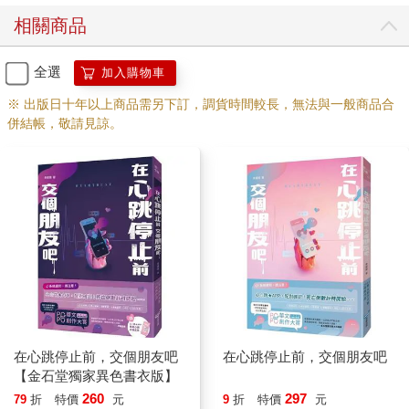
延江宇放空腦袋亂點，快不耐煩時，終於出現「恭喜完成自我介
紹」的提示詞。
相關商品
接著，一整排虛擬頭像出現在程式中。系統解釋，這些是按照心
理測驗為他挑選的對象，每天午夜十二點會換一批，一批裡最多
全選
加入購物車
只能選一位。
換言之，一天最多就認識一個人，保證交友的深度與品質。
※ 出版日十年以上商品需另下訂，調貨時間較長，無法與一般商品合
延江宇載這款APP只是想打發時間，不是真心要交友。他隨意點
併結帳，敬請見諒。
了位頭像神似芭比娃娃，綽號「繩圈圈」的人。
一配對好，他往聊天室丟一張內建的貼圖，便將手機扔一邊去準
備晚餐。
長江：[貼圖]
對方幾乎秒讀秒回，他嘆口氣，手邊忙到一半，趁炊飯空檔滑開
聊天室。
繩圈圈：「在嗎？」
繩圈圈：「為什麼不理我？」
在心跳停止前，交個朋友吧
在心跳停止前，交個朋友吧
繩圈圈：「在在在在嗎？？？」
【金石堂獨家異色書衣版】
260
297
79
折
特價
元
9
折
特價
元
才離開十分鐘，這跳針似的訊息是怎麼回事？他記得早上是有聽