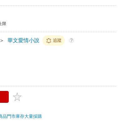
上限
＞
華文愛情小說
追蹤
?
商品
門市庫存
大量採購