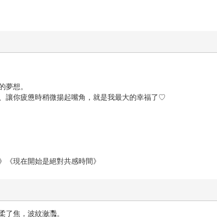
的夢想。
、讓你疲憊時稍微揚起嘴角，就是我最大的幸福了♡
》《現在開始是絕對共感時間》
柔了焦，波紋瀲灩。