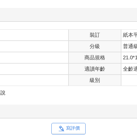
。
淚痕。如果能真正和他對上視線，或許就可以釐清現在她紛亂的心緒
她的方向。
裝訂
紙本
以舞台上必定開麥著稱，每一首都能聽見清晰的歌聲，甚至是首飾在
分級
普通
這樣的歌舞表演所懾服。
眼之間，演唱會就即將邁入尾聲。
商品規格
21.0*
適讀年齡
全齡
波尖叫聲。
業性質，老實說就像剛剛的舞台煙火一樣，看上去很燦爛，卻沒有多
級別
綜藝節目，然而販賣美貌與夢想、耗費極大體能唱跳的偶像們，一旦
小說
人群裡逡巡什麼，但最終並沒有找到著陸點，又收了回去。
真的非常感謝大家和那支讓我們翻紅的影片。我們與公司討論後，很
頻道的擁有人能夠看到，我們真的很期待有機會面對面感謝妳。」
我要請求大家，我們想尊重頻道主的意願，除非這位小姐……或者先
寫評價
，我們要帶來最後一首歌曲。」
的站位。