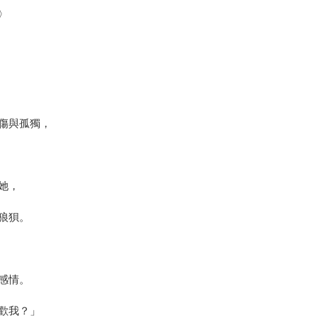
〉
傷與孤獨，
她，
狼狽。
感情。
歡我？」