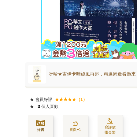
呀哈★吉伊卡哇旋風再起，精選周邊看過來
★
會員好評
★★★★★（1）
★
3
個人喜歡
寫評價
好書
喜歡+1
賺金幣