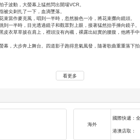
拍子波動，大螢幕上猛然閃出開場VCR。
指被尖刺扎了一下，血滴墜落。
花束當作麥克風，唱到一半時，忽然臉色一冷，將花束擲向鏡頭。
跳到一半時，目光透過鏡子和觀眾對上眼，接著猛然抬手捶向鏡子。
黑皮衣草草披在肩上，裡頭沒有內襯，裸露出結實的腰腹，他將手中
螢幕，大步奔上舞台。四道影子跑得意氣風發，隨著歌曲重重落下拍
 Let's go！」
間，他似乎朝她的方向投來視線，那眼神很燙，一秒就勾得她戰慄入
看更多
能看到她。但那一刻宛若電影裡誇張的慢鏡頭，周遭都褪去顏色，氣
她眼前。
滑落，墜入這一池狂歡裡。
唱會中，眾人都放縱地投入一場虛幻的夢境，所有美好的幻想都能實
炎溪。
國際快遞：
滾區的威力，女孩們推來擠去，馮千羽和她早就在開場不久後就被擠
海外
推擠的地方，遠遠看向舞台。
港澳店取：
像一尾尾魚，密密麻麻推擠著爭取更靠近偶像的空間。偶像的每一個