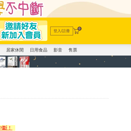
0
登入/註冊
電
居家休閒
日用食品
影音
售票
中斷！