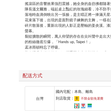
搖滾區的音響效果強烈震撼，她全身的血彷彿都隨著
隊長溫文爾雅，端起桌上豔紅的玫瑰細看，冷不防手
落地時血滴倒映出另一張臉，是主唱正將一捧滿天星
花束落下後，出現的是面對鏡子練舞的主舞，一樣在
碎片散落後，重新出現的人影正是壓軸的姜炎溪。漆
螢幕。
裂紋擴散的瞬間，萬人仰望的存在在尖叫聲中走出大
的粉絲徹底引爆，「Hands up, Taipei！」
孟冰雨頓時忘了呼吸。
姜炎溪吼出粉絲的名稱，揮手要大家全部起身，「Destiny,
炫目的舞台燈光打在他起伏鋒利的臉蛋上，光影錯落
孟冰雨明明知道搖滾區人數眾多、光線昏暗，他不可
意歌唱的其他成員，全部都消失了，只剩下姜炎溪在
少年榮耀歸來，比全世界都耀眼。
配送方式
孟冰雨摀著唇，終於任由淚水帶著積年的思念從頰邊
她平日很少有時間放任自己去想念，然而現在身處演
只有隔著舞台和萬人的熱情，她才能光明正大看著姜
國內宅配：本島、離島
從最一開始的動情漸漸回神後，孟冰雨開始感受到搖
到店取貨：
台灣
不限金額免運費
她乾脆往外退開，孤身站在離人群稍遠、不會被一直
搖滾區又被稱為魚池，引頸期盼偶像目光的粉絲們就