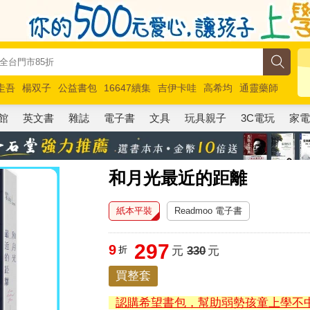
圭吾
楊双子
公益書包
16647續集
吉伊卡哇
高希均
通靈藥師
路邊攤新作
馬斯克
玩具總動員5
超慢跑
館
英文書
雜誌
電子書
文具
玩具親子
3C電玩
家
和月光最近的距離
紙本平裝
Readmoo 電子書
297
9
折
元
330
元
買整套
認購希望書包，幫助弱勢孩童上學不