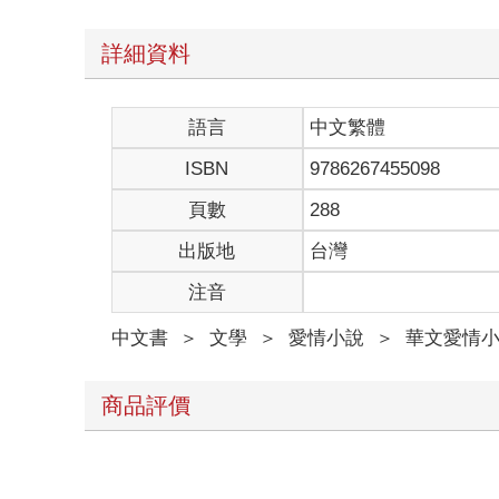
能力的魚瘋狂爭食，狂熱得令人心驚。
孤身站在外圍的她，在蜂擁的人群裡顯得格外不合群
詳細資料
和粉絲們相比，她對姜炎溪的想念能值多少重量呢？
孟冰雨深深看向台上的姜炎溪，沒有費心擦淨未乾的
但姜炎溪遲遲沒有靠近她所在的位置，也很少再看向
語言
中文繁體
熱烈的氛圍牽引著孟冰雨不得不專心欣賞表演。奇蹟
真實。
ISBN
9786267455098
即使為了剪影片已經看過無數次表演，孟冰雨依然被
看演唱會就像掉進一場夢，時間流逝得很不真實，眨
頁數
288
「下一首歌，對我們來說意義特別不同。」
出版地
台灣
隊長微笑地走到延伸舞台最前端逕自坐下，引來新一
「大家知道吧，我們是真的熱愛舞台，雖然我們的職
注音
都非常珍惜，畢竟誰知道會不會再有下一次呢？」
演員等其他演藝人員尚有機會隨年齡挑戰不同戲路、
中文書
＞
文學
＞
愛情小說
＞
華文愛情
團員們紛紛在隊長身邊坐下，姜炎溪轉過頭，視線在
「這首歌讓我們原本即將結束的偶像生涯可以延續，
聯繫信函都沒有收到回音，所以藉演唱會的場合希望
商品評價
等候翻譯說完，姜炎溪誠懇地用中文接口道：「不過
方，也不用告訴我們他的真實身分。」
奇蹟隊員們一起鞠躬，齊聲道：「謝謝大家，接下來
音樂前奏砸落下來，幾人笑著碰拳，紛紛調整成表演