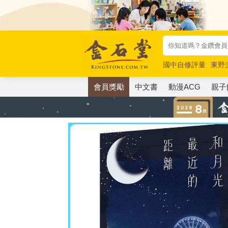
國中自修評量
東野
唯紅花綻放
奧德賽
會員獎勵
中文書
動漫ACG
親子