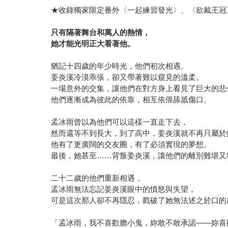
★收錄獨家限定番外〈一起練習發光〉、〈欲戴王冠
只有隔著舞台和萬人的熱情，
她才能光明正大看著他。
猶記十四歲的年少時光，他們初次相遇。
姜炎溪冷漠乖張，卻又帶著難以窺見的溫柔。
一場意外的交集，讓他們在對方身上看見了巨大的悲
他們逐漸成為彼此的依靠，相互依偎舔舐傷口。
孟冰雨曾以為他們可以這樣一直走下去，
然而還等不到長大，到了高中，姜炎溪就不再只屬於
他有了更廣闊的交友圈，有了必須實現的夢想。
最後，她甚至……背叛姜炎溪，讓他們的離別難堪又
二十二歲的他們重新相遇，
孟冰雨無法忘記姜炎溪眼中的憤怒與失望，
可是這次那人卻不再隱忍，戳破了她無法述之於口的
「孟冰雨，我不喜歡膽小鬼，妳敢不敢承認——妳喜