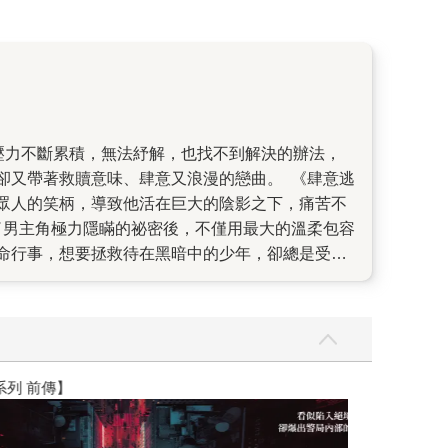
卻又帶著救贖意味、肆意又浪漫的戀曲。 《肆意逃
眾人的笑柄，導致他活在巨大的陰影之下，痛苦不
了男主角極力隱瞞的祕密後，不僅用最大的溫柔包容
命行事，想要拯救待在黑暗中的少年，卻總是受制
息的空間、一個能盡情流淚、擁抱彼此、舔舐傷口的
點、不是結局，而是奔向幸福的中繼站。 本書是
大不相同，其中對於情感的描寫卻同樣熱烈且深刻，
】
世界上最透明的