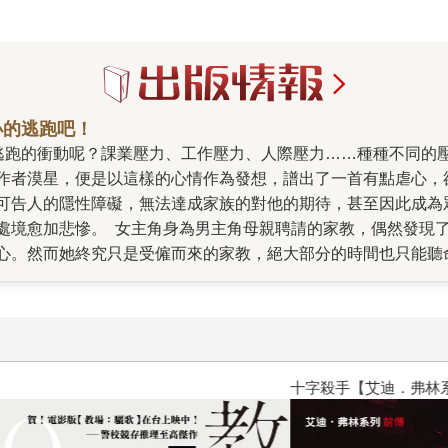
小的逃跑吧！
作者漠星，便是以這樣的心情作為發想，譜出了一首有點虐心，
可告人的隱性障礙，無法達成家族的對他的期待，甚至因此成為
處境愈加悲慘。 女主角身為男主角母親聘請的家教，偶然發現
心。然而她終究只是受僱而來的家教，絕大部分的時間也只能聽
只能選擇一次又一次的逃跑，在令人窒息的壓力中，找到一絲喘
與難題，一步一步找回可以讓他們肆意飛翔的翅膀──逃跑不是終
品《和月光最近的距離》後的首部長篇作品。兩部作品的題材儘管
感濃烈加點微虐心調味料故事的讀者，千萬不要錯過啦！
十字殺手【艾迪．弗林系列 前傳