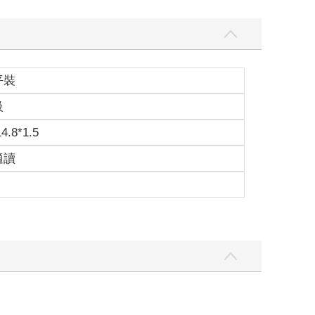
，到底想要接近，還是想要遠離？
平裝
舞蹈動作中的碰撞聲，偶爾的氣息不穩或走音也顯得
級
14.8*1.5
適讀
久的保鮮期。所以和大家在一起的每一次緣分，我們
體力衰退、容顏老去，鮮少能繼續偶像職業。
想要親自感謝做出影片的人，可是因為送去該頻道的
生主動公開身分、聯繫我們，不然請大家別打擾對