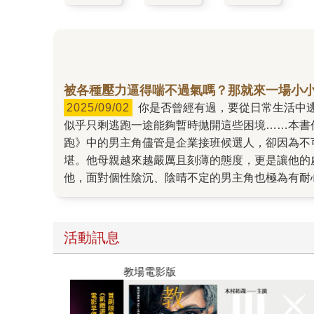
被各種壓力逼得喘不過氣嗎？那就來一場小
2025/09/02
你是否曾經有過，要從日常生活中逃跑的衝動呢？課業壓力、工作壓力、人際壓力……種種不同的壓力不斷累積，無法紓解，也找不到解決的辦法，
似乎只剩逃跑一途能夠暫時拋開這些困境……本書
跑》中的男主角儘管是企業接班候選人，卻因為不
堪。他母親越來越嚴厲且刻薄的態度，更是讓他的
他，面對個性陰沉、陰晴不定的男主角也極為有耐
於人。 面對殘酷的現實，當下無能為力的他們，
地方。然後重新振作，再次攜手重新面對那些困境
POPO華文創作大賞首獎作家‧漠星，繼首獎作
活動訊息
讀來總是能被勾動內心深處的感動與悸動。喜歡情
教場電影版