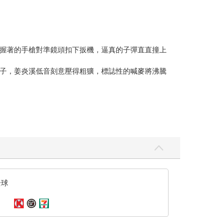
握著的手槍對準鏡頭扣下扳機，逼真的子彈直直撞上
子，姜炎溪低音刻意壓得粗獷，標誌性的喊麥將沸騰
骨。
勢磅礡的舞群、尖叫舞動的上萬觀眾，甚至是台上肆
現，連她這點奢侈的想念似乎也可以被允許。
全球
往不同方向分散開來。
眨眼、每一次伸手都像是餌，引得她們這群毫無抵抗