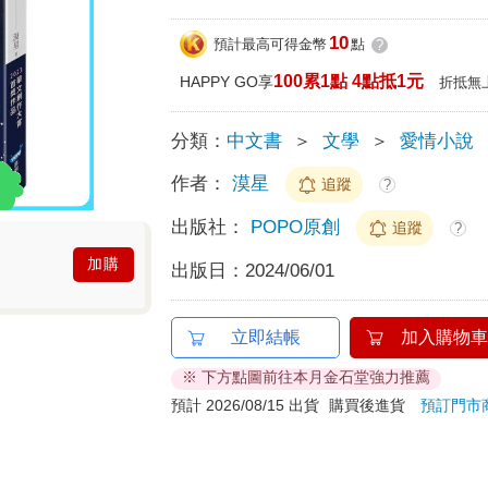
10
預計最高可得金幣
點
?
100累1點 4點抵1元
HAPPY GO享
折抵無
分類：
中文書
＞
文學
＞
愛情小說
作者：
漠星
追蹤
?
出版社：
POPO原創
追蹤
?
加購
出版日：
2024/06/01
立即結帳
加入購物車
※ 下方點圖前往本月金石堂強力推薦
預計 2026/08/15 出貨
購買後進貨
預訂門市