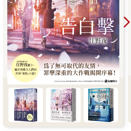
好似什麼都沒發生過般，余左思轉身再次往裡走，她甚至察覺到
對方的步伐輕快了點。
齊故淵無聲吐息，不管怎麼說，她都算挺過了這關。
她們穿過獄警舍，走到戶外時齊故淵才發覺現在是下午，儘管天
空被陰雲蓋住，光線卻很亮。
囚犯區的入口是一道破舊軌道鐵柵門，開啟時發出鏽鐵摩擦的吱
呀聲。
一踏進門齊故淵便感受到無數視線集中在她們身上，接著迎來空
曠的放風場，數十名和她一樣穿著米色囚服的犯人三兩成群聊著
天或散步。除去第一瞬間被注視的異樣感，整體氛圍竟然十分輕
鬆。
「我們這邊採取懷柔策略。」余左思說：「在我眼裡，囚犯和一
般人沒有區別，我會盡全力保證妳們受到人道的對待，不會折
磨、苛待妳們。」
顯而易見的困惑浮現在齊故淵臉上，她張了張嘴，「衛道者也
是？」
「是的，教團的人也是。」
十四年前，衛道者占領絕大多數領土，教團已成了這個國家實際
掌權的組織。政府軍死守首府與零星的衛星城市，內戰只差分寸
便可以宣告結束。
就在這時余左思橫空出世，以野火之姿點燃戰局。六年後，余左