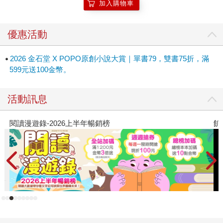
加入購物車
優惠活動
2026 金石堂 X POPO原創小說大賞｜單書79，雙書75折，滿
599元送100金幣。
活動訊息
閱讀漫遊錄-2026上半年暢銷榜
飢