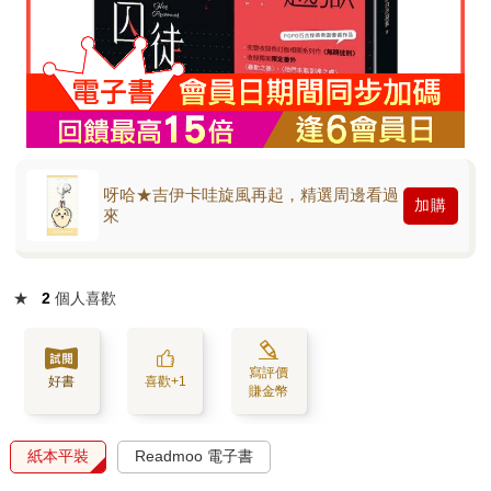
呀哈★吉伊卡哇旋風再起，精選周邊看過
加購
來
★
2
個人喜歡
寫評價
好書
喜歡+1
賺金幣
紙本平裝
Readmoo 電子書