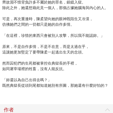
齊故淵不惜背負許多不屬於她的罪名，鋃鐺入獄。
除此之外，她還想藉此見一個人，那個占據她腦海與內心的人。
可是，再次重逢時，陳柔望向她的眼神既陌生又冷漠，
彷彿她們之間的一切都只是她的自作多情。
「在這裡，珍惜的東西只會被別人攻擊，所以我不能認妳。」
原來，不是自作多情，不是不在意，而是太過在乎，
這讓她更加堅定了要帶陳柔一起逃出生天的念頭。
然而囚犯們的生死都被掌控在典獄長的手裡，
如同屠宰場裡的牲畜，沒有人能反抗。
「妳還以為自己出得去嗎？」
既然典獄長從頭到尾都知道她別有所圖，那她還有什麼好怕的？
作者