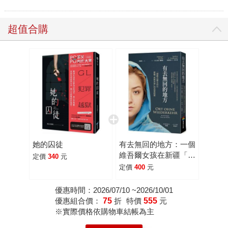
超值合購
她的囚徒
有去無回的地方：一個
維吾爾女孩在新疆「再
定價
340
元
教育營」的真實經歷
定價
400
元
優惠時間：2026/07/10 ~2026/10/01
優惠組合價：
75
折
特價
555
元
※實際價格依購物車結帳為主