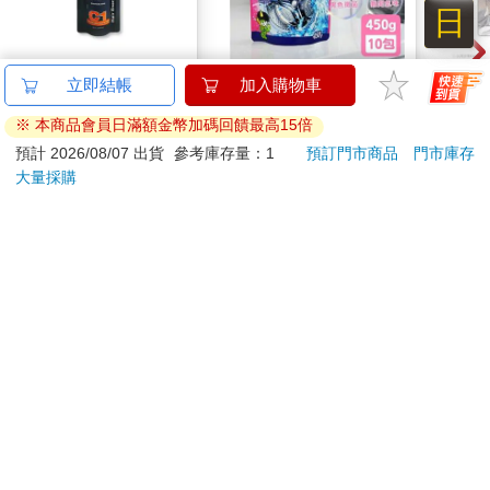
日
「那就好。」陳柔注視她的雙眼，「那就好。」
後來的日子裡，她經歷了許多危險與難關，都是想著這句「那就
好」而留在國內撐下來。
德國Alpecin-強健髮根
韓國SANDOKKAEBI
1664
立即結帳
加入購物車
然而，信任的代價卻是一身囚服與高聳的圍牆。
控油無矽靈咖啡因洗髮
山鬼怪 洗衣槽清潔劑
小卡
陽光消失了，齊故淵的世界只剩下黑夜與惡意。其實一直都是如
※ 本商品會員日滿額金幣加碼回饋最高15倍
凝露375ml/瓶-C1強健
450公克-10包組
1169
591
73
折
特價
元
59
折
特價
元
特價
此，世界不曾變過，是陳柔用溫柔的角度對她笑、專注凝視她，
髮根(護髮洗髮精/男士
預計 2026/08/07 出貨
參考庫存量：1
預訂門市商品
門市庫存
騙她這世上還有光明與純粹的善意。
調理頭皮洗髮液/0矽靈
大量採購
加入購物車
加入購物車
可笑的是她信了，曾經，就像她曾相信政府建立的規矩。
滋潤洗頭髮水/一般髮
同樣的錯她不會再犯，相信余左思滿口鬼話的傢伙大概沒長腦
質適用)
子。齊故淵看著前頭悠然負手而行的余左思，不算壯碩的白襯衫
訂購/退換貨須知
背影帶著與遠山相同的冷調。
穿過放風場後她們來到生活區域的囚舍，共有兩棟建築並列，靠
放風場較近的是Ｂ舍，再往裡走才到Ａ舍。齊故淵耐著性子等余
加入金石堂 LINE 官方帳號『完成綁定』，隨時掌握出貨動
左思和囚犯們打交道，同時也不忘打量囚舍的建築細節，鐵製桌
態：
椅都是圓形且鑲在水泥地裡，乳白色油漆光滑新穎。
說不清的異樣感縈繞在心頭，齊故淵時常能感受到視線，轉頭探
究時卻又一無所獲。
一會兒後她才意識到，這些視線也許是針對余左思而來。她無法
辨別那些眼神所蘊含的意思，而古怪感也依舊纏繞著她。
提醒您！！
齊故淵環顧四週，赫然察覺觸目所及只有米色身影，「獄警