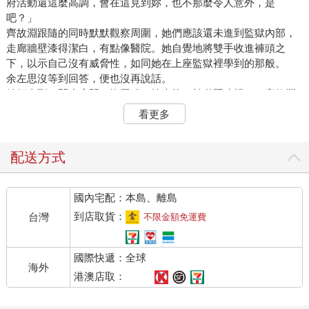
府活動還這麼高調，會在這見到妳，也不那麼令人意外，是
吧？」
齊故淵跟隨的同時默默觀察周圍，她們應該還未進到監獄內部，
走廊牆壁漆得潔白，有點像醫院。她自覺地將雙手收進褲頭之
下，以示自己沒有威脅性，如同她在上座監獄裡學到的那般。
余左思沒等到回答，便也沒再說話。
她們來到一間小房間，換囚服、填表格、拍獄照建檔……齊故淵
一直在等，等一個位階較低的獄警出現後接手這些瑣碎的雜事，
看更多
然而卻只等到余左思親自彎下腰按下快門。
這座監獄專門關押全國最凶惡的罪犯們，囚服是低調的米色，棉
質的衣料洗得微微泛舊，但還算乾淨厚實。
配送方式
余左思將掌心向上示意，「手。」
齊故淵猶豫了幾秒，緩緩伸出右手，余左思在她手腕綁上一條粉
國內宅配：本島、離島
色的矽膠手環。她轉動手腕，看見上頭寫著編號「Ａ１０３」。
手環非常剛好地服貼在手腕上，緊密感令她打心底冒出一股不
到店取貨：
台灣
不限金額免運費
適。
「不習慣戴項圈？」余左思笑了笑，和藹外表下說出的話卻帶著
國際快遞：全球
不容忽視的惡劣，「別急著討厭，妳沒有選擇。」
海外
齊故淵抿了下唇，仍沒有說話。
港澳店取：
繁瑣程序結束後余左思帶著她深入監獄，她們目前所在的地方是
行政區及獄警舍。余左思用手上腕錶作為感應卡解鎖一道道鐵