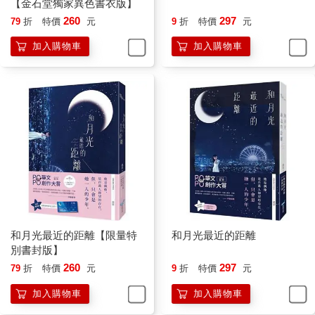
「敢問我這個問題的人不少，但答案早就在你們心裡了。」余左
【金石堂獨家異色書衣版】
思瞇起雙眼，以指節摩娑下唇，忽然勾起一抹笑，「試圖激怒
260
297
79
折
特價
元
9
折
特價
元
我？還算及格，不過妳必須明白，所有偽裝在我面前不值一
加入購物車
加入購物車
提。」
她不帶表情迎上余左思視線，「什麼偽裝──」
「妳加入革新會五年，我一直沒聽過妳的名字，妳卻在這一年內
突然變高調，甚至加入前線行動。直到犯了錯，誤傷平民，又突
然消聲匿跡。」
一陣寒意沿著脊椎爬上後腦，緊緊攫住齊故淵後頸。
余左思說得完全正確，然而她不該知道這些細節，頂多只能看到
自己在行動中冒出頭，又突然消失蹤影……還是說她只靠這點線
索就能猜透自己，怎麼可能？
「沉寂了一個月後，妳帶領一小票反抗軍試圖占領教團棄守的小
基地，這場糟糕的行動直接導致妳出現在這。
「那個小地方可沒有讓人冒險的價值，妳之所以會去搶占那，是
因為妳知道，軍方的人已經準備好接手。在這種情況下出手的唯
和月光最近的距離【限量特
和月光最近的距離
一下場，只有成為階下囚。被抓之後妳又承認了更多罪名，一項
別書封版】
一項，讓妳的刑期愈來愈重，最後被分配到最高等級監獄。
260
297
79
折
特價
元
9
折
特價
元
「所以，不是軍方抓到妳，而是妳讓自己被抓，不是嗎？妳不只
加入購物車
加入購物車
想進來，更以為自己還出得去。
「妳，想從我這裡拿走什麼？」余左思微笑著，唇齒輕輕開闔。