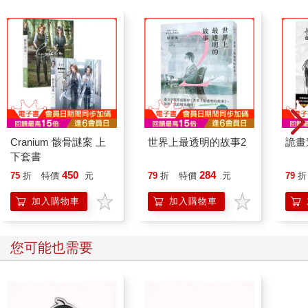
直到最後一輛車沿著馬路開出鎮子，向首府的方向離去，齊故淵
才收回目光。
陳柔用棉被將身體裹起來，在衣櫃旁縮成一團，看起來平靜，眼
睛卻警覺地睜大，注視著她。
於是齊故淵將窗簾拉起，四周陷入晦暗不明的陰鬱。
「幹麼不出國？」齊故淵的聲音很低，「教團的衛道者所剩無
幾，以後再也沒人能制衡軍隊，妳不會以為繼續待下去還有生路
吧？」
陳柔攢緊了棉被，「妳不也留下來了嗎？」
Cranium 骸骨謎案 上
世界上最透明的故事2
詭畫
「我又沒待過教團，而且我不是沒想過跑路，我爸媽也早就跑
下套書
了。」
450
284
「那妳怎麼沒跑？」
75
折
特價
元
79
折
特價
元
79
折
「我跟他們不一樣。」
加入購物車
加入購物車
齊故淵又掀開窗簾一條縫，迅速瞥了一眼，外頭依舊冷清，據點
沒引起任何注意。
儘管陳柔又縮了縮肩膀，展現的姿態、眼神卻無一不從容淡然。
您可能也需要
其實策略目光、戰鬥經驗……那些都是其次，陳柔身上最適合當
隊長的特質，正是她無時無刻都帶著如此可靠的氣場，教人忍不
住信她，就算以性命相托也無妨。
「有沒有待過教團對他們來說都一樣。」陳柔難得沒有笑容，只