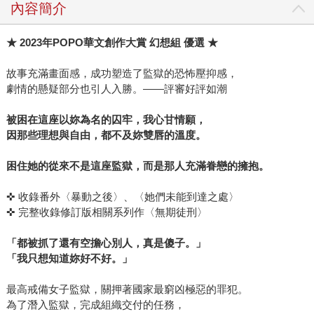
內容簡介
★ 2023年POPO華文創作大賞 幻想組 優選 ★
故事充滿畫面感，成功塑造了監獄的恐怖壓抑感，
劇情的懸疑部分也引人入勝。——評審好評如潮
被困在這座以妳為名的囚牢，我心甘情願，
因那些理想與自由，都不及妳雙唇的溫度。
困住她的從來不是這座監獄，而是那人充滿眷戀的擁抱。
✜ 收錄番外〈暴動之後〉、〈她們未能到達之處〉
✜ 完整收錄修訂版相關系列作〈無期徒刑〉
「都被抓了還有空擔心別人，真是傻子。」
「我只想知道妳好不好。」
最高戒備女子監獄，關押著國家最窮凶極惡的罪犯。
為了潛入監獄，完成組織交付的任務，