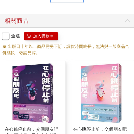
人，需要同等對待。」
齊故淵雙拳不自覺握緊，掌中滲出薄汗，不過仍冷著一張臉，甚
至挺起胸膛，「沒想到戰爭英雄也有窺探別人隱私的惡劣愛
相關商品
好。」
「首先，隱私是留在監獄外的特權。」余左思朝她踏近一步，
「其次，對於你們革新會，我從來不小覷。你們到處都是，雖然
全選
加入購物車
還不成氣候，卻很難拔除，革新會比教團聰明太多，遲早有天會
※ 出版日十年以上商品需另下訂，調貨時間較長，無法與一般商品合
引發第二次內戰。」
併結帳，敬請見諒。
「我們是為了自由，為了和平。」
「喔？真的嗎？」余左思稍稍揚起唇角，「如果是我，早幾年前
就該開始對付革新會，可惜那些事已經與我無關了。」
四年前，身為政府軍不敗傳說的余左思辭去所有實質職務，卸下
軍袍，淡出鬥爭的圈子，轉而任職這所深山監獄的典獄長。
大家都說余左思不行了，掌管政局的還得是舊軍閥總統段有平。
對此齊故淵曾半信半疑，畢竟余左思退出政壇前沒有絲毫頹勢，
反而如日中天，首府上下誰敢不聽她的話？連段有平做事都得看
她臉色。
現在看來，那根本就是道聽途說，這樣的氣場、這樣的一個人，
怎麼可能會因為被鬥垮而落荒而逃？
齊故淵嚥了下口水，「余上將真的是被總統鬥垮才來這的？」
在心跳停止前，交個朋友吧
在心跳停止前，交個朋友吧