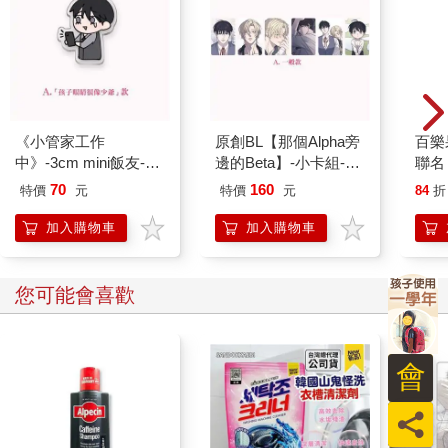
是語氣依舊溫和，「衛道者手段恐怖，軍政府也好不到哪去，無
論哪邊當老大，我們都沒辦法安心生活……但我覺得這樣不
對。」
陳柔和革新會裡多數成員不一樣。他們大多是學生、記者和各個
領域的專業人士，陳柔卻是從小在戰場上打滾的士兵，字都認不
全，無法在辯論中唇槍舌劍，寫不出優美的文章。
當她想表達什麼時，只會用「我覺得」和簡單的敘述，以及澄澈
《小管家工作
原創BL【那個Alpha旁
百樂果
堅定的眼神來訴說無法成形的宏大理想。
中》-3cm mini飯友-A.
邊的Beta】-小卡組-A.
聯名
只需要這樣，齊故淵就能理解她，彷彿能見到那個安全、公平、
「孩子眼睛很像少爺」
一般款
70
160
特價
元
特價
元
84
折
不需要擔心說錯話就會被警察敲門的社會……也許，還是一個沒
款
有「非正當性關係」罪名的社會。
加入購物車
加入購物車
陳柔終於鬆開手，將身子傾向前，「因為是不對的，所以得有人
來糾正。糾正要付出很多代價，而我的代價會比別人少很多。我
沒有家人、沒有財產，也沒有別的事好做，至少在遇到妳之前，
您可能會喜歡
這就是我唯一要做的事。」
陳柔說完這麼一大串，進到齊故淵耳中卻只剩「遇到妳之前」幾
個字。她皺了皺眉頭，咕噥道：「跟我有什麼關係？」
會
「妳很擅長改變人的想法喔。」
「我不記得我有勸妳放棄什麼。」
員
「是還沒有吧？」陳柔彎起嘴角，「妳現在還想跑路嗎？」
「不可能，我不會丟下……你們。」