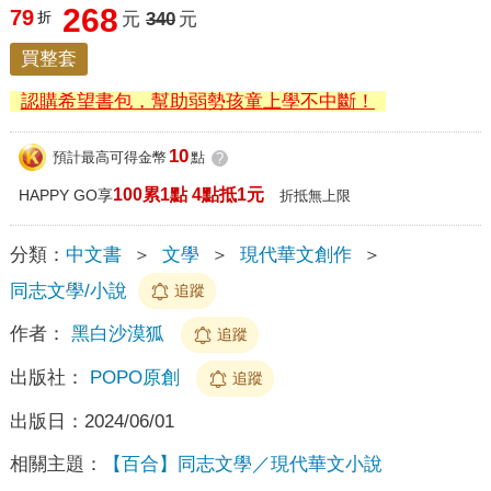
268
79
折
元
340
元
買整套
認購希望書包，幫助弱勢孩童上學不中斷！
10
預計最高可得金幣
點
?
100累1點 4點抵1元
HAPPY GO享
折抵無上限
分類：
中文書
＞
文學
＞
現代華文創作
＞
同志文學/小說
追蹤
作者：
黑白沙漠狐
追蹤
出版社：
POPO原創
追蹤
出版日：
2024/06/01
相關主題：
【百合】同志文學／現代華文小說