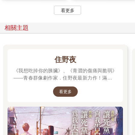
她被這個初次見面的人看透了，從裡到外，每條經脈與思路都在
看更多
余左思雙眼下一覽無遺。
雖然沒有槍，她卻像被槍口抵著額頭。她不能沉默，無法回答等
同於默認，而只要承認了自己有所圖，余左思便有充分的理由扣
相關主題
下板機。
「妳是這麼想的？」齊故淵抬頭，沒有一絲退縮。她以問題回答
問題，將露出破綻的風險撇得一乾二淨，「聽說余上將加入戰局
前，曾經不眠不休研究教團卷宗整整半年，在更早以前妳肯定也
持續觀察著教團的一舉一動。妳了解教團，了解他們之中每一個
住野夜
具有影響力的人。這就是妳不曾輸過的原因，但我沒有卷宗、沒
《我想吃掉你的胰臟》、《青澀的傷痛與脆弱》
有紀錄，妳不了解我。」
說出口的瞬間，齊故淵又想到那張陽光般和煦的臉龐，如果讓陳
——青春群像劇作家．住野夜最新力作！滿是錯
柔對付她的話，一定也會像余左思殲滅教團一樣容易。只要那個
誤的「告白大作戰」，屬於幼稚大人們的青春
叛徒出賣自己，她將死無葬身之地。
看更多
「重啟」小說！我想要，讓死黨向我告白。然
她想著陳柔，心底又燃起憤恨不平的怒火，而這樣的情緒取代了
後，讓死黨為我失戀。
不安，讓余左思只在她眼中看見堅定。
余左思深沉的臉孔笑意更濃，「現在的小朋友，真是愈來愈厲害
了。」
余左思從頭到尾都是那麼輕鬆，齊故淵覺得自己根本入不了她眼
裡。