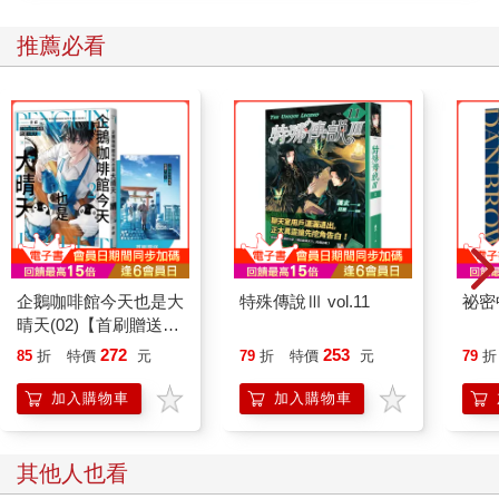
思從教團手中奪回最後一座城市，政府宣布內戰結束。
推薦必看
雖然總統大位這幾年都來不曾換人，可誰都明白，輝煌戰功加身
的余左思才是首府真正的掌權人。
齊故淵無法想像，一個手握軍權且立於權力之巔的人會退居深
山，更不相信一個縱橫沙場的人會對曾經的仇敵仁慈。
她看著寬闊明亮的放風場，就算囚犯們談笑自如，也只讓她心中
生厭。
余左思帶她穿過放風場，經過的囚犯甚至會友好地和余左思打招
呼。有些人將她們攔下，對典獄長抱怨電力不穩、鄰居半夜唱歌
等雞毛蒜皮的小事，小小一個操場的路被拖延得十分漫長。
她望向遠方，山群層層疊疊，從漆黑高聳的石牆上探出些許銀
白。
企鵝咖啡館今天也是大
特殊傳說Ⅲ vol.11
祕密
對齊故淵來說，無論是被困在監獄裡，還是以前在據點的宿舍
晴天(02)【首刷贈送
裡，透過灰暗玻璃所見的冷色調遠山長得都一樣。
「謹賀新年」收藏卡】
272
253
85
折
特價
元
79
折
特價
元
79
折
那時候的她靠在宿舍二樓窗邊，透過拉上的紗簾探出半張臉向外
看，政府軍的裝甲車從底下魚貫駛過。她還能看到不少小鎮居民
加入購物車
加入購物車
和她一樣躲在一段距離外窺看，更有甚者站在馬路旁堂而皇之地
注視──若當政的是教團，他們恐怕連露臉的膽子都沒有。
齊故淵不喜歡軍政府，可她不得不承認，軍政府至少比教團好一
其他人也看
點。