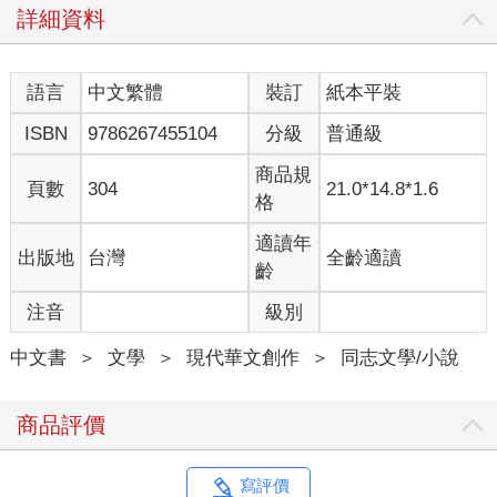
詳細資料
門，這裡的硬體防備嚴格，人力分布卻很鬆散，處處空曠。
齊故淵走在余左思身後，觀察的目光也愈發大膽起來。
「妳的綽號是？」余左思問。
語言
中文繁體
裝訂
紙本平裝
「什麼意思？」
「綽號，除了名字外的稱呼。這裡的人沒有本名，稱呼彼此要用
ISBN
9786267455104
分級
普通級
綽號，不然我就用編號叫妳。」
「這樣就好。」
商品規
頁數
304
21.0*14.8*1.6
綽號、編號有差嗎？在政府眼裡她們都只是罪犯而已。
格
余左思突然回頭瞥了她一眼，眼中含著戲謔，「我以為妳會乖乖
告訴我，妳的綽號是柳柳。」
適讀年
出版地
台灣
全齡適讀
「妳怎麼──」
齡
「圍牆內的一切，我都知道。」余左思侃侃道來：「齊故淵，首
注音
級別
府當地人。八月六號晚間十一點零九分生於首府大學附設醫院，
Ｏ型血。」
中文書
＞
文學
＞
現代華文創作
＞
同志文學/小說
齊故淵又感受到一陣不適，如同被蟒蛇盯上的獵物。她嘴角抽
動，忍不住開口：「對付一個小囚犯而已，需要做這麼多功
課？」
商品評價
余左思突然轉過身望著齊故淵，她的眼神銳利異常，彷彿能貫穿
物質的皮囊直視靈魂，眼底又什麼都沒有，空洞如宇宙深處般虛
無，「這麼說可不對，無論犯下什麼罪刑，妳們在我眼中都是
寫評價