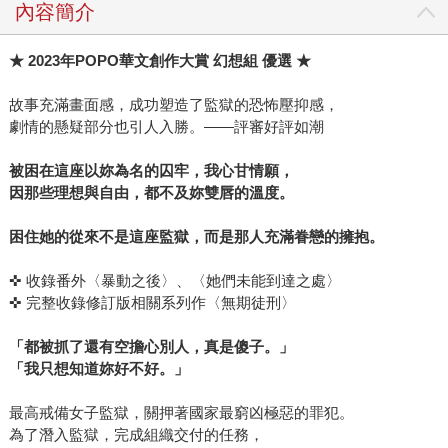
內容簡介
★ 2023年POPO華文創作大賞 幻想組 優選 ★
故事充滿畫面感，成功塑造了監獄的恐怖壓抑感，
劇情的懸疑部分也引人入勝。——評審好評如潮
被困在這座以妳為名的囚牢，我心甘情願，
因那些理想與自由，都不及妳雙唇的溫度。
困住她的從來不是這座監獄，而是那人充滿眷戀的擁抱。
✜ 收錄番外〈暴動之後〉、〈她們未能到達之處〉
✜ 完整收錄修訂版相關系列作〈無期徒刑〉
「都被抓了還有空擔心別人，真是傻子。」
「我只想知道妳好不好。」
最高戒備女子監獄，關押著國家最窮凶極惡的罪犯。
為了潛入監獄，完成組織交付的任務，