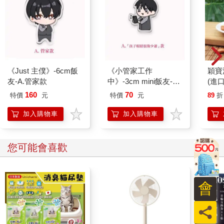
是語氣依舊溫和，「衛道者手段恐怖，軍政府也好不到哪去，無
論哪邊當老大，我們都沒辦法安心生活……但我覺得這樣不
對。」
陳柔和革新會裡多數成員不一樣。他們大多是學生、記者和各個
領域的專業人士，陳柔卻是從小在戰場上打滾的士兵，字都認不
全，無法在辯論中唇槍舌劍，寫不出優美的文章。
當她想表達什麼時，只會用「我覺得」和簡單的敘述，以及澄澈
《Just 主僕》-6cm飯
《小管家工作
穎寶
堅定的眼神來訴說無法成形的宏大理想。
友-A.管家款
中》-3cm mini飯友-A.
(進
只需要這樣，齊故淵就能理解她，彷彿能見到那個安全、公平、
「孩子眼睛很像少爺」
160
70
特價
元
特價
元
89
折
不需要擔心說錯話就會被警察敲門的社會……也許，還是一個沒
款
有「非正當性關係」罪名的社會。
加入購物車
加入購物車
陳柔終於鬆開手，將身子傾向前，「因為是不對的，所以得有人
來糾正。糾正要付出很多代價，而我的代價會比別人少很多。我
沒有家人、沒有財產，也沒有別的事好做，至少在遇到妳之前，
您可能會喜歡
這就是我唯一要做的事。」
陳柔說完這麼一大串，進到齊故淵耳中卻只剩「遇到妳之前」幾
個字。她皺了皺眉頭，咕噥道：「跟我有什麼關係？」
會
「妳很擅長改變人的想法喔。」
「我不記得我有勸妳放棄什麼。」
員
「是還沒有吧？」陳柔彎起嘴角，「妳現在還想跑路嗎？」
「不可能，我不會丟下……你們。」