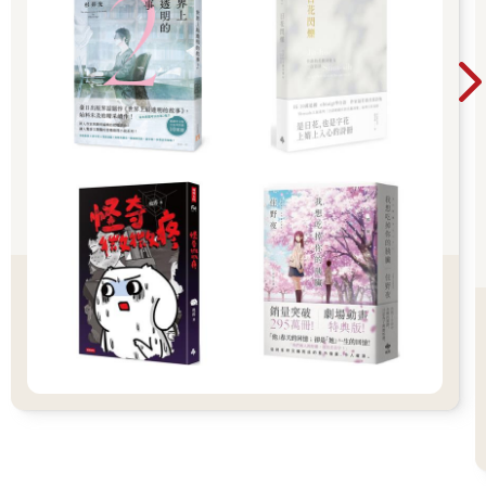
好似什麼都沒發生過般，余左思轉身再次往裡走，她甚至察覺到
對方的步伐輕快了點。
齊故淵無聲吐息，不管怎麼說，她都算挺過了這關。
她們穿過獄警舍，走到戶外時齊故淵才發覺現在是下午，儘管天
空被陰雲蓋住，光線卻很亮。
囚犯區的入口是一道破舊軌道鐵柵門，開啟時發出鏽鐵摩擦的吱
呀聲。
一踏進門齊故淵便感受到無數視線集中在她們身上，接著迎來空
曠的放風場，數十名和她一樣穿著米色囚服的犯人三兩成群聊著
天或散步。除去第一瞬間被注視的異樣感，整體氛圍竟然十分輕
鬆。
「我們這邊採取懷柔策略。」余左思說：「在我眼裡，囚犯和一
般人沒有區別，我會盡全力保證妳們受到人道的對待，不會折
磨、苛待妳們。」
顯而易見的困惑浮現在齊故淵臉上，她張了張嘴，「衛道者也
是？」
「是的，教團的人也是。」
十四年前，衛道者占領絕大多數領土，教團已成了這個國家實際
掌權的組織。政府軍死守首府與零星的衛星城市，內戰只差分寸
便可以宣告結束。
就在這時余左思橫空出世，以野火之姿點燃戰局。六年後，余左