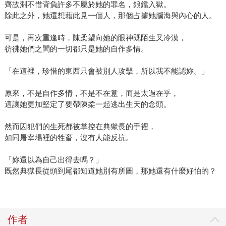
齊故淵不惜背負許多不屬於她的罪名，鋃鐺入獄。
除此之外，她還想藉此見一個人，那個占據她腦海與內心的人。
可是，再次重逢時，陳柔望向她的眼神既陌生又冷漠，
彷彿她們之間的一切都只是她的自作多情。
「在這裡，珍惜的東西只會被別人攻擊，所以我不能認妳。」
原來，不是自作多情，不是不在意，而是太過在乎，
這讓她更加堅定了要帶陳柔一起逃出生天的念頭。
然而囚犯們的生死都被掌控在典獄長的手裡，
如同屠宰場裡的牲畜，沒有人能反抗。
「妳還以為自己出得去嗎？」
既然典獄長從頭到尾都知道她別有所圖，那她還有什麼好怕的？
作者