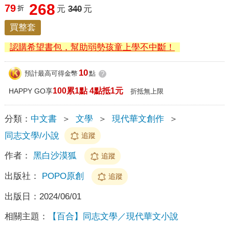
268
79
折
元
340
元
買整套
認購希望書包，幫助弱勢孩童上學不中斷！
10
預計最高可得金幣
點
?
100累1點 4點抵1元
HAPPY GO享
折抵無上限
分類：
中文書
＞
文學
＞
現代華文創作
＞
同志文學/小說
追蹤
作者：
黑白沙漠狐
追蹤
出版社：
POPO原創
追蹤
出版日：
2024/06/01
相關主題：
【百合】同志文學／現代華文小說