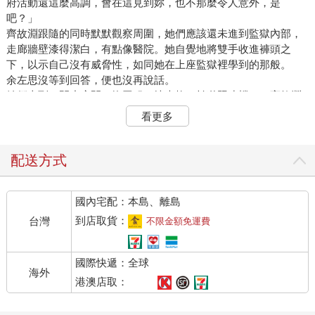
府活動還這麼高調，會在這見到妳，也不那麼令人意外，是
吧？」
齊故淵跟隨的同時默默觀察周圍，她們應該還未進到監獄內部，
走廊牆壁漆得潔白，有點像醫院。她自覺地將雙手收進褲頭之
下，以示自己沒有威脅性，如同她在上座監獄裡學到的那般。
余左思沒等到回答，便也沒再說話。
她們來到一間小房間，換囚服、填表格、拍獄照建檔……齊故淵
一直在等，等一個位階較低的獄警出現後接手這些瑣碎的雜事，
看更多
然而卻只等到余左思親自彎下腰按下快門。
這座監獄專門關押全國最凶惡的罪犯們，囚服是低調的米色，棉
質的衣料洗得微微泛舊，但還算乾淨厚實。
配送方式
余左思將掌心向上示意，「手。」
齊故淵猶豫了幾秒，緩緩伸出右手，余左思在她手腕綁上一條粉
國內宅配：本島、離島
色的矽膠手環。她轉動手腕，看見上頭寫著編號「Ａ１０３」。
手環非常剛好地服貼在手腕上，緊密感令她打心底冒出一股不
到店取貨：
台灣
不限金額免運費
適。
「不習慣戴項圈？」余左思笑了笑，和藹外表下說出的話卻帶著
國際快遞：全球
不容忽視的惡劣，「別急著討厭，妳沒有選擇。」
海外
齊故淵抿了下唇，仍沒有說話。
港澳店取：
繁瑣程序結束後余左思帶著她深入監獄，她們目前所在的地方是
行政區及獄警舍。余左思用手上腕錶作為感應卡解鎖一道道鐵