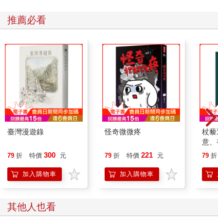
思從教團手中奪回最後一座城市，政府宣布內戰結束。
推薦必看
雖然總統大位這幾年都來不曾換人，可誰都明白，輝煌戰功加身
的余左思才是首府真正的掌權人。
齊故淵無法想像，一個手握軍權且立於權力之巔的人會退居深
山，更不相信一個縱橫沙場的人會對曾經的仇敵仁慈。
她看著寬闊明亮的放風場，就算囚犯們談笑自如，也只讓她心中
生厭。
余左思帶她穿過放風場，經過的囚犯甚至會友好地和余左思打招
呼。有些人將她們攔下，對典獄長抱怨電力不穩、鄰居半夜唱歌
等雞毛蒜皮的小事，小小一個操場的路被拖延得十分漫長。
她望向遠方，山群層層疊疊，從漆黑高聳的石牆上探出些許銀
白。
臺灣漫遊錄
怪奇微微疼
杖藜
對齊故淵來說，無論是被困在監獄裡，還是以前在據點的宿舍
意、
裡，透過灰暗玻璃所見的冷色調遠山長得都一樣。
恭談
300
221
79
折
特價
元
79
折
特價
元
79
折
那時候的她靠在宿舍二樓窗邊，透過拉上的紗簾探出半張臉向外
想
看，政府軍的裝甲車從底下魚貫駛過。她還能看到不少小鎮居民
加入購物車
加入購物車
和她一樣躲在一段距離外窺看，更有甚者站在馬路旁堂而皇之地
注視──若當政的是教團，他們恐怕連露臉的膽子都沒有。
齊故淵不喜歡軍政府，可她不得不承認，軍政府至少比教團好一
其他人也看
點。