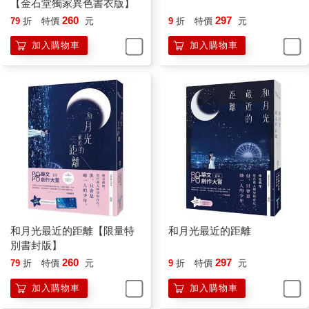
「敢問我這個問題的人不少，但答案早就在你們心裡了。」余左
【金石堂獨家異色書衣版】
思瞇起雙眼，以指節摩娑下唇，忽然勾起一抹笑，「試圖激怒
260
297
79
折
特價
元
9
折
特價
元
我？還算及格，不過妳必須明白，所有偽裝在我面前不值一
加入購物車
加入購物車
提。」
她不帶表情迎上余左思視線，「什麼偽裝──」
「妳加入革新會五年，我一直沒聽過妳的名字，妳卻在這一年內
突然變高調，甚至加入前線行動。直到犯了錯，誤傷平民，又突
然消聲匿跡。」
一陣寒意沿著脊椎爬上後腦，緊緊攫住齊故淵後頸。
余左思說得完全正確，然而她不該知道這些細節，頂多只能看到
自己在行動中冒出頭，又突然消失蹤影……還是說她只靠這點線
索就能猜透自己，怎麼可能？
「沉寂了一個月後，妳帶領一小票反抗軍試圖占領教團棄守的小
基地，這場糟糕的行動直接導致妳出現在這。
「那個小地方可沒有讓人冒險的價值，妳之所以會去搶占那，是
因為妳知道，軍方的人已經準備好接手。在這種情況下出手的唯
和月光最近的距離【限量特
和月光最近的距離
一下場，只有成為階下囚。被抓之後妳又承認了更多罪名，一項
別書封版】
一項，讓妳的刑期愈來愈重，最後被分配到最高等級監獄。
260
297
79
折
特價
元
9
折
特價
元
「所以，不是軍方抓到妳，而是妳讓自己被抓，不是嗎？妳不只
加入購物車
加入購物車
想進來，更以為自己還出得去。
「妳，想從我這裡拿走什麼？」余左思微笑著，唇齒輕輕開闔。