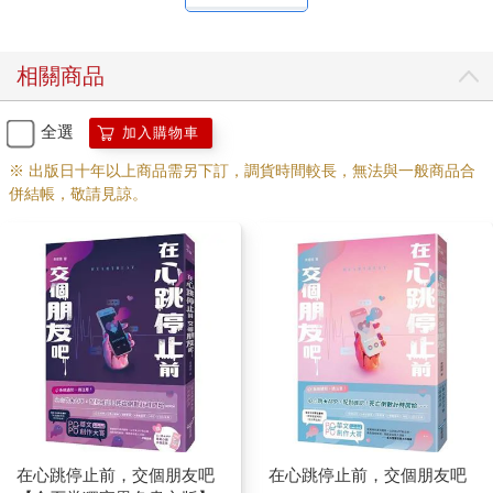
人，需要同等對待。」
齊故淵雙拳不自覺握緊，掌中滲出薄汗，不過仍冷著一張臉，甚
至挺起胸膛，「沒想到戰爭英雄也有窺探別人隱私的惡劣愛
相關商品
好。」
「首先，隱私是留在監獄外的特權。」余左思朝她踏近一步，
「其次，對於你們革新會，我從來不小覷。你們到處都是，雖然
全選
加入購物車
還不成氣候，卻很難拔除，革新會比教團聰明太多，遲早有天會
※ 出版日十年以上商品需另下訂，調貨時間較長，無法與一般商品合
引發第二次內戰。」
併結帳，敬請見諒。
「我們是為了自由，為了和平。」
「喔？真的嗎？」余左思稍稍揚起唇角，「如果是我，早幾年前
就該開始對付革新會，可惜那些事已經與我無關了。」
四年前，身為政府軍不敗傳說的余左思辭去所有實質職務，卸下
軍袍，淡出鬥爭的圈子，轉而任職這所深山監獄的典獄長。
大家都說余左思不行了，掌管政局的還得是舊軍閥總統段有平。
對此齊故淵曾半信半疑，畢竟余左思退出政壇前沒有絲毫頹勢，
反而如日中天，首府上下誰敢不聽她的話？連段有平做事都得看
她臉色。
現在看來，那根本就是道聽途說，這樣的氣場、這樣的一個人，
怎麼可能會因為被鬥垮而落荒而逃？
齊故淵嚥了下口水，「余上將真的是被總統鬥垮才來這的？」
在心跳停止前，交個朋友吧
在心跳停止前，交個朋友吧