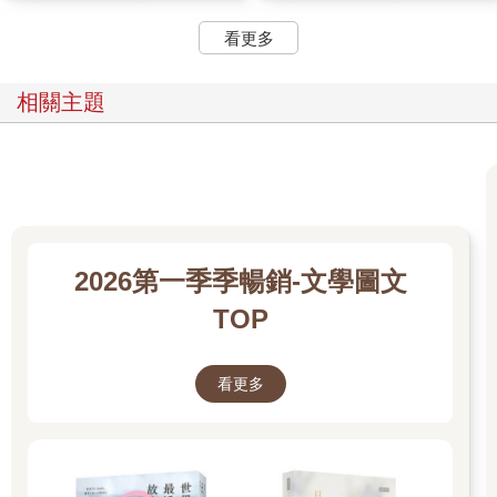
她被這個初次見面的人看透了，從裡到外，每條經脈與思路都在
看更多
余左思雙眼下一覽無遺。
雖然沒有槍，她卻像被槍口抵著額頭。她不能沉默，無法回答等
同於默認，而只要承認了自己有所圖，余左思便有充分的理由扣
相關主題
下板機。
「妳是這麼想的？」齊故淵抬頭，沒有一絲退縮。她以問題回答
問題，將露出破綻的風險撇得一乾二淨，「聽說余上將加入戰局
前，曾經不眠不休研究教團卷宗整整半年，在更早以前妳肯定也
持續觀察著教團的一舉一動。妳了解教團，了解他們之中每一個
具有影響力的人。這就是妳不曾輸過的原因，但我沒有卷宗、沒
有紀錄，妳不了解我。」
2026第一季季暢銷-文學圖文
說出口的瞬間，齊故淵又想到那張陽光般和煦的臉龐，如果讓陳
柔對付她的話，一定也會像余左思殲滅教團一樣容易。只要那個
TOP
叛徒出賣自己，她將死無葬身之地。
她想著陳柔，心底又燃起憤恨不平的怒火，而這樣的情緒取代了
不安，讓余左思只在她眼中看見堅定。
看更多
余左思深沉的臉孔笑意更濃，「現在的小朋友，真是愈來愈厲害
了。」
余左思從頭到尾都是那麼輕鬆，齊故淵覺得自己根本入不了她眼
裡。