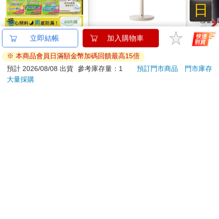
日
「那就好。」陳柔注視她的雙眼，「那就好。」
後來的日子裡，她經歷了許多危險與難關，都是想著這句「那就
好」而留在國內撐下來。
日本Unicharm嬌聯-Ag
日本±0 正負零｜12吋
攻殼機
立即結帳
加入購物車
然而，信任的代價卻是一身囚服與高聳的圍牆。
銀離子1週間長效瞬吸
DC電風扇 XQS－
數位
陽光消失了，齊故淵的世界只剩下黑夜與惡意。其實一直都是如
※ 本商品會員日滿額金幣加碼回饋最高15倍
乾爽寵物消臭大師貓尿
Y620 象牙白
1373
3990
76
折
特價
元
特價
元
特價
5990
此，世界不曾變過，是陳柔用溫柔的角度對她笑、專注凝視她，
墊20片/袋(大容量吸水
預計 2026/08/08 出貨
參考庫存量：1
預訂門市商品
門市庫存
騙她這世上還有光明與純粹的善意。
防滲漏貓尿布/可觀察
大量採購
加入購物車
加入購物車
可笑的是她信了，曾經，就像她曾相信政府建立的規矩。
尿色貓潔墊補充包/本
同樣的錯她不會再犯，相信余左思滿口鬼話的傢伙大概沒長腦
品不含貓砂盆)
子。齊故淵看著前頭悠然負手而行的余左思，不算壯碩的白襯衫
訂購/退換貨須知
背影帶著與遠山相同的冷調。
穿過放風場後她們來到生活區域的囚舍，共有兩棟建築並列，靠
放風場較近的是Ｂ舍，再往裡走才到Ａ舍。齊故淵耐著性子等余
加入金石堂 LINE 官方帳號『完成綁定』，隨時掌握出貨動
左思和囚犯們打交道，同時也不忘打量囚舍的建築細節，鐵製桌
態：
椅都是圓形且鑲在水泥地裡，乳白色油漆光滑新穎。
說不清的異樣感縈繞在心頭，齊故淵時常能感受到視線，轉頭探
究時卻又一無所獲。
一會兒後她才意識到，這些視線也許是針對余左思而來。她無法
辨別那些眼神所蘊含的意思，而古怪感也依舊纏繞著她。
提醒您！！
齊故淵環顧四週，赫然察覺觸目所及只有米色身影，「獄警