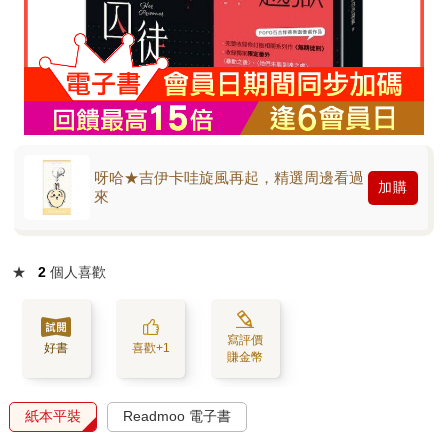
呀哈★吉伊卡哇旋風再起，精選周邊看過
加購
來
★
2
個人喜歡
寫評價
好書
喜歡+1
賺金幣
紙本平裝
Readmoo 電子書