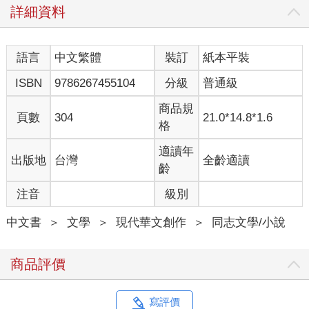
詳細資料
門，這裡的硬體防備嚴格，人力分布卻很鬆散，處處空曠。
齊故淵走在余左思身後，觀察的目光也愈發大膽起來。
「妳的綽號是？」余左思問。
語言
中文繁體
裝訂
紙本平裝
「什麼意思？」
「綽號，除了名字外的稱呼。這裡的人沒有本名，稱呼彼此要用
ISBN
9786267455104
分級
普通級
綽號，不然我就用編號叫妳。」
「這樣就好。」
商品規
頁數
304
21.0*14.8*1.6
綽號、編號有差嗎？在政府眼裡她們都只是罪犯而已。
格
余左思突然回頭瞥了她一眼，眼中含著戲謔，「我以為妳會乖乖
告訴我，妳的綽號是柳柳。」
適讀年
出版地
台灣
全齡適讀
「妳怎麼──」
齡
「圍牆內的一切，我都知道。」余左思侃侃道來：「齊故淵，首
注音
級別
府當地人。八月六號晚間十一點零九分生於首府大學附設醫院，
Ｏ型血。」
中文書
＞
文學
＞
現代華文創作
＞
同志文學/小說
齊故淵又感受到一陣不適，如同被蟒蛇盯上的獵物。她嘴角抽
動，忍不住開口：「對付一個小囚犯而已，需要做這麼多功
課？」
商品評價
余左思突然轉過身望著齊故淵，她的眼神銳利異常，彷彿能貫穿
物質的皮囊直視靈魂，眼底又什麼都沒有，空洞如宇宙深處般虛
無，「這麼說可不對，無論犯下什麼罪刑，妳們在我眼中都是
寫評價