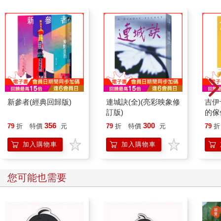
直到最後一輛車沿著馬路開出鎮子，向首府的方向離去，齊故淵
才收回目光。
陳柔用棉被將身體裹起來，在衣櫃旁縮成一團，看起來平靜，眼
睛卻警覺地睜大，注視著她。
於是齊故淵將窗簾拉起，四周陷入晦暗不明的陰鬱。
「幹麼不出國？」齊故淵的聲音很低，「教團的衛道者所剩無
幾，以後再也沒人能制衡軍隊，妳不會以為繼續待下去還有生路
吧？」
陳柔攢緊了棉被，「妳不也留下來了嗎？」
新參者(經典回歸版)
連城訣(全)(亮彩映象修
吉伊
「我又沒待過教團，而且我不是沒想過跑路，我爸媽也早就跑
訂版)
的傢
了。」
356
300
「那妳怎麼沒跑？」
79
折
特價
元
79
折
特價
元
79
折
「我跟他們不一樣。」
加入購物車
加入購物車
齊故淵又掀開窗簾一條縫，迅速瞥了一眼，外頭依舊冷清，據點
沒引起任何注意。
儘管陳柔又縮了縮肩膀，展現的姿態、眼神卻無一不從容淡然。
您可能也需要
其實策略目光、戰鬥經驗……那些都是其次，陳柔身上最適合當
隊長的特質，正是她無時無刻都帶著如此可靠的氣場，教人忍不
住信她，就算以性命相托也無妨。
「有沒有待過教團對他們來說都一樣。」陳柔難得沒有笑容，只