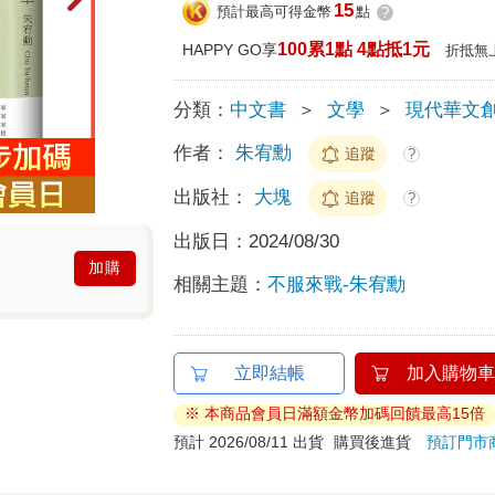
15
預計最高可得金幣
點
?
100累1點 4點抵1元
HAPPY GO享
折抵無
分類：
中文書
＞
文學
＞
現代華文
作者：
朱宥勳
追蹤
?
出版社：
大塊
追蹤
?
出版日：
2024/08/30
加購
相關主題：
不服來戰-朱宥勳
立即結帳
加入購物車
※ 本商品會員日滿額金幣加碼回饋最高15倍
預計 2026/08/11 出貨
購買後進貨
預訂門市