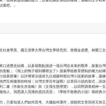
來：我將窮盡頭腦的能力，試著把關於身體的種種，運輸到文字裡來
試看吧。」
文社會學系、國立清華大學台灣文學研究所。曾獲金鼎獎、林榮三文
來口述歷史結構，以多樣觀點描述一場台灣近未來的戰爭，探索台灣
的面貌；《湖上的鴨子都到哪裡去了》摸索學校教育體制的權力結構
小說家群像》以評傳筆法描述九位戒嚴時期台灣小說家的故事，凝鍊
他們互相傷害的時候：台灣文學百年論戰》以章回小說的形式，訴說
列二書《作家生存攻略》與《文壇生態導覽》，以田野調查精神一五
服他人、洞悉讓人混淆的資訊洪流；《學校不敢教的小說》藉經典小
力，只要知道人們如何思考、大腦如何運作，就能把文章寫得又快又