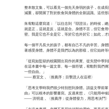
整本散文集，可以看見一個先天身弱的孩子，在成長
減重，卻開展了對於飲食與身體的全新認識。這些形
朱宥勳這麼寫道：「以往念到『辯證法』的時候，總
就是正，這就是反，這就是合。身體不言，但它會用
密。我是它也不全是它，等於它也外於它；如此，才
每一個平凡長大的孩子，都有自己不凡的辛苦。身體
著感受身體。身體不是我們以為的那樣，但它始終等
「從宛如監獄的校園開出寫作的果實、從失戀中學到
在這本書中每一篇文章、每一個符號，宥勳對我們傳
一些自由。」
—— 蔡宜文，〈推薦序：目擊證人在這裡〉
「思考文學時我們很少特別想到身體。請益文學前輩
由』可以根本的影響書寫。反過來想，《只能用4H
—— 洪明道，〈推薦序：從身體發力，用思考決鬥