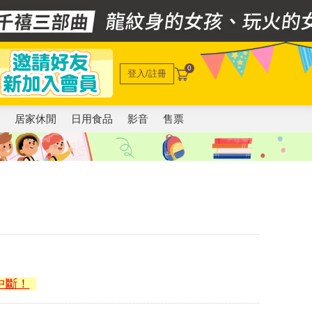
0
登入/註冊
電
居家休閒
日用食品
影音
售票
中斷！