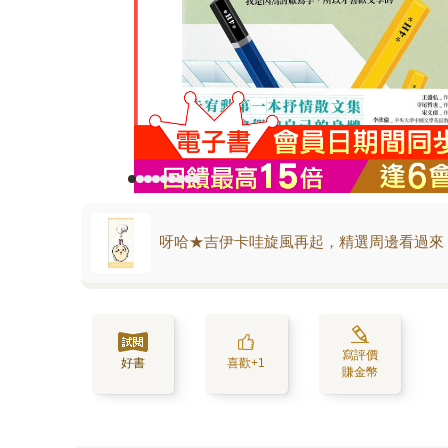
呀哈★吉伊卡哇旋風再起，精選周邊看過來
寫評價
好書
喜歡+1
賺金幣