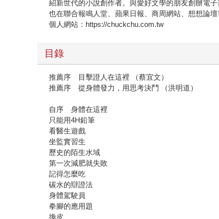
紹新世代的小說創作者。與愛好文學的朋友創辦電子
也在聯合報鳴人堂、蘋果日報、商周網站、想想論壇
個人網站：https://chuckchu.com.tw
目錄
推薦序 目擊證人在這裡 （蔡宜文）
推薦序 從身體發力，用思考決鬥 （洪明道）
自序 身體在這裡
只能用4H鉛筆
看醫生遊戲
坐監實習生
歷史的陌生水域
第一次減肥就失敗
記得怎麼吃
碳水的辯證法
身體駕駛員
拳腳的應用題
換皮