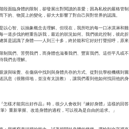
階段面臨身體的限制，卻發展出對閱讀的喜愛；因為私校的嚴格管制
而下的、物質上的變化，卻大大影響了對自己與對世界的認識。
是以心智、以抽象概念去理解。但現在，我所吃的每一口冰淇淋和雞
每一道步伐的輕重告訴我，最近的狀況如何。我們彼此控制，彼此折
總算是認識了身體——人到三十多，終於能和它好好打聲招呼，原來
限制我們、苦勞我們，而身體也滋養我們、豐富我們。這些平凡或不
待我們去理解。
眼淚與味覺、在傷病中找到與身體共存的方式、從對抗學校機構到嘗
送訊息（很難得地，並沒有太說教），讓我們看到他如何找回他的身
『怎樣才能寫出好作品』時，很少人會收到『練好身體』這樣的回答
鉛筆》重新掌握、改造身體的過程，可以視為是自由的追求。」
〉