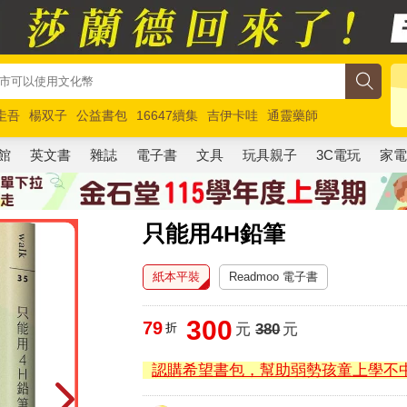
圭吾
楊双子
公益書包
16647續集
吉伊卡哇
通靈藥師
路邊攤新作
馬斯克
玩具總動員5
超慢跑
館
英文書
雜誌
電子書
文具
玩具親子
3C電玩
家
只能用4H鉛筆
紙本平裝
Readmoo 電子書
300
79
折
元
380
元
認購希望書包，幫助弱勢孩童上學不