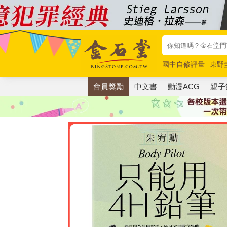
國中自修評量
東野
唯紅花綻放
奧德賽
會員獎勵
中文書
動漫ACG
親子