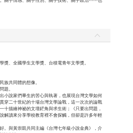
。關乎情感、關乎性別、關乎技術、關乎政治⋯⋯也
學獎、全國學生文學獎、台積電青年文學獎。
民族共同體的想像。
問題。
出小說家們畢生的苦心與執著，也展現台灣文學如何
貫穿二十世紀的十場台灣文學論戰，這一次次的論戰
一十描繪神祕的文壇鋩角與求生術；《只要出問題，
說解讀來分享學校教育裡不會探觸，但卻是許多年輕
好。與黃崇凱共同主編《台灣七年級小說金典》，介