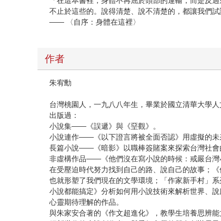
「在這本書裡，身體不再屈於頭部的運輸，而是反過
不止於這些的。說得清楚、說不清楚的，都讓我們試
—— 〈自序：身體在這裡〉
作者
朱宥勳
台灣桃園人，一九八八年生，畢業於國立清華大學人
出版過：
小說集——《誤遞》與《堊觀》。
小說連作——《以下證言將被全面否認》用虛擬的未
長篇小說——《暗影》以職棒簽賭案來探索台灣社會
非虛構作品——《他們沒在寫小說的時候：戒嚴台灣
在受壓迫時代努力找到自己的路、說自己的故事；《
也就形塑了我們現在的文學環境；「作家新手村」系
小說都能搞定》分析如何用小說技術來解析世界、說
心靈期待理解的作品。
與朱家安合著的《作文超進化》，教學生培養思辨能