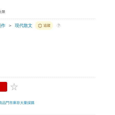
上限
創作
＞
現代散文
追蹤
?
商品
門市庫存
大量採購