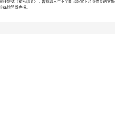
書評雜誌《祕密讀者》，曾持續三年不間斷出版當下台灣僅見的文學
等媒體開設專欄。