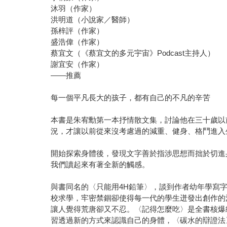
沐羽（作家）
洪明道（小說家／醫師）
孫梓評（作家）
盛浩偉（作家）
蔡宜文（《蔡宜文的多元宇宙》Podcast主持人）
謝宜安（作家）
——推薦
每一個平凡長大的孩子，都有自己的不凡的辛苦
本書是朱宥勳第一本抒情散文集，討論他在三十歲以
況，才讓以前從來沒考慮過的減重、健身、格鬥進入
開始探索身體後，發現文字善於指涉思想而拙於切進
我們讀起來有著全新的觸感。
與書同名的〈只能用4H鉛筆〉，談到作者幼年學寫
校求學，牢密禁錮卻使得每一代的學生迸發出創作的
讓人覺得荒唐卻又不忍。〈記得怎麼吃〉是全書核爆
習透過新的方式來認識自己的身體，〈碳水的辯證法