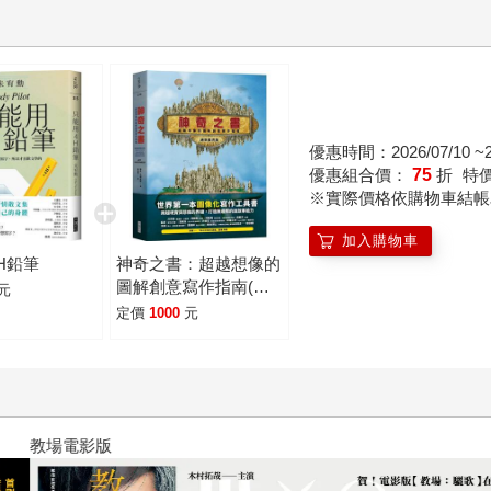
優惠時間：2026/07/10 ~20
優惠組合價：
75
折
特
※實際價格依購物車結帳
加入購物車
H鉛筆
神奇之書：超越想像的
圖解創意寫作指南(絕
元
世擴充版)
定價
1000
元
十字殺手【艾迪．弗林系列 前傳