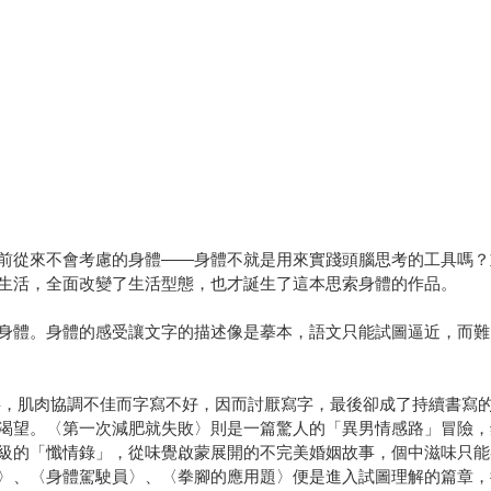
前從來不會考慮的身體——身體不就是用來實踐頭腦思考的工具嗎？
生活，全面改變了生活型態，也才誕生了這本思索身體的作品。
身體。身體的感受讓文字的描述像是摹本，語文只能試圖逼近，而難
字，肌肉協調不佳而字寫不好，因而討厭寫字，最後卻成了持續書寫
渴望。〈第一次減肥就失敗〉則是一篇驚人的「異男情感路」冒險，
級的「懺情錄」，從味覺啟蒙展開的不完美婚姻故事，個中滋味只能
〉、〈身體駕駛員〉、〈拳腳的應用題〉便是進入試圖理解的篇章，