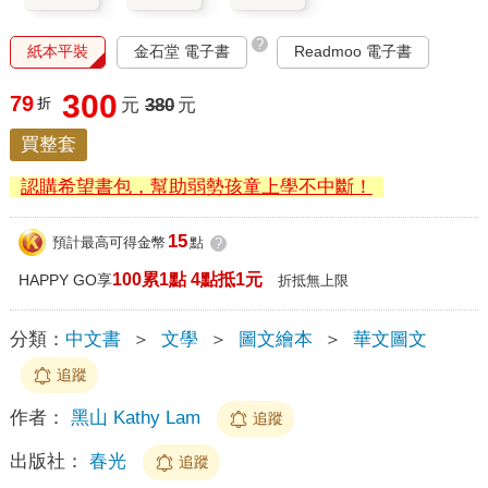
?
紙本平裝
金石堂 電子書
Readmoo 電子書
300
79
折
元
380
元
買整套
認購希望書包，幫助弱勢孩童上學不中斷！
15
預計最高可得金幣
點
?
100累1點 4點抵1元
HAPPY GO享
折抵無上限
分類：
中文書
＞
文學
＞
圖文繪本
＞
華文圖文
追蹤
作者：
黑山 Kathy Lam
追蹤
出版社：
春光
追蹤