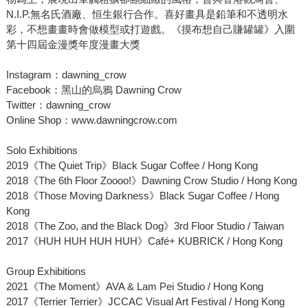
N.I.P.無名氏酒廠、恒生銀行合作。喜好畫具是鉛筆和不透明水
彩，不想畫畫時會做模型或打遊戲。《摸布想自己賺罐罐》入圍
第十四屆金漫獎年度漫畫大獎
Instagram：dawning_crow
Facebook：黑山的烏鴉 Dawning Crow
Twitter：dawning_crow
Online Shop：www.dawningcrow.com
Solo Exhibitions
2019《The Quiet Trip》Black Sugar Coffee / Hong Kong
2018《The 6th Floor Zoooo!》Dawning Crow Studio / Hong Kong
2018《Those Moving Darkness》Black Sugar Coffee / Hong
Kong
2018《The Zoo, and the Black Dog》3rd Floor Studio / Taiwan
2017《HUH HUH HUH HUH》Café+ KUBRICK / Hong Kong
Group Exhibitions
2021《The Moment》AVA & Lam Pei Studio / Hong Kong
2017《Terrier Terrier》JCCAC Visual Art Festival / Hong Kong