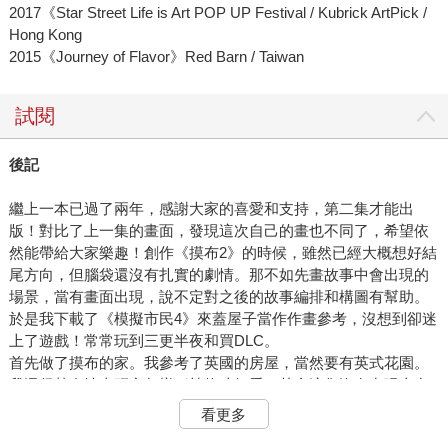
2017《Star Street Life is Art POP UP Festival / Kubrick ArtPick /
Hong Kong
2015《Journey of Flavor》Red Barn / Taiwan
試閱
後記
繼上一本已過了兩年，感謝大家的喜愛和支持，第二集才能出
版！對比了上一集的畫面，發現這次自己的畫也不同了，希望依
然能帶給大家樂趣！創作《摸布2》的時候，雖然已經大概想好結
尾方向，但腦袋還沒有扎實的劇情。那不如先畫故事中會出現的
場景，當有畫面出現，說不定對之後的故事編排和構圖有幫助。
於是我下載了《模擬市民4》來蓋屋子當作作畫參考，沒想到卻迷
上了遊戲！常常玩到三更半夜和買DLC。
首先做了摸布的家。我參考了英國的房屋，當然要有英式花園。
我還很熱血地去研究怎樣種植物才好看。其實這集沒有出現太多
屋子的圖畫，但還是很用心地蓋了房子和裝潢室內，也有在遊戲
看更多
裡用有限的素材蓋了保羅的麵包店和烘焙室。雖然畫了設定，但