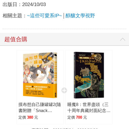
出版日：
2024/10/03
相關主題：
~這些可愛系IP~
醇釀文學視野
超值合購
摸布想自己賺罐罐2(隨
睡魔8：世界盡頭（三
書附贈「Snack
十周年典藏封面紀念
Time」海報)
版）【全球Netflix
定價
380
元
定價
700
元
TOP 1 人氣影集同名
原作，奇幻文學大師尼