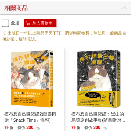
相關商品
全選
加入購物車
※ 出版日十年以上商品需另下訂，調貨時間較長，無法與一般商品合
併結帳，敬請見諒。
摸布想自己賺罐罐2(隨書附
摸布想自己賺罐罐：黑山的
贈「Snack Time」海報)
烏鴉原創故事集(隨書附贈
「Sitting in 7-11」海報)
300
300
79
折
特價
元
79
折
特價
元