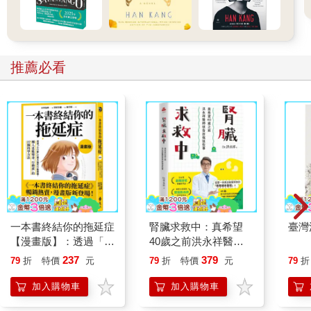
推薦必看
一本書終結你的拖延症
腎臟求救中：真希望
臺灣
【漫畫版】：透過「小
40歲之前洪永祥醫師
行動」打開大腦的行動
就告訴我這些事
237
379
79
折
特價
元
79
折
特價
元
79
折
開關，懶人也能變身
「行動派」的37個科
加入購物車
加入購物車
學方法