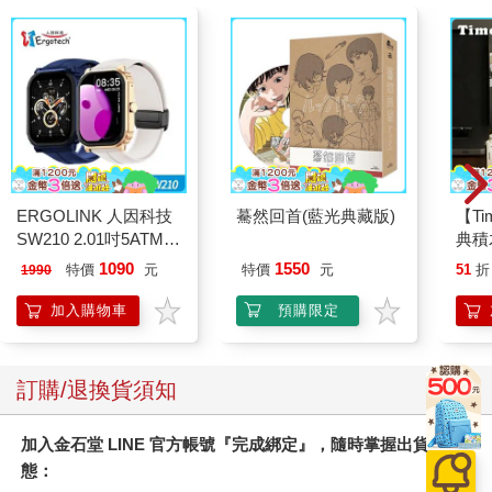
ERGOLINK 人因科技
驀然回首(藍光典藏版)
【T
SW210 2.01吋5ATM游
典積
泳心率血氧藍牙通話腕
1090
1550
特價
元
特價
元
51
折
1990
錶
加入購物車
預購限定
訂購/退換貨須知
加入金石堂 LINE 官方帳號『完成綁定』，隨時掌握出貨動
態：