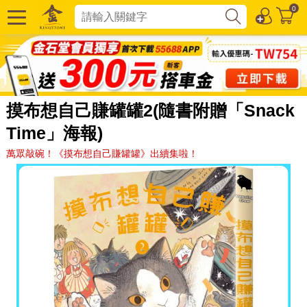
0
摸布想自己賺罐罐2(隨書附贈「Snack
Time」海報)
萬眾敲碗！《摸布想自己賺罐罐》出續集啦！