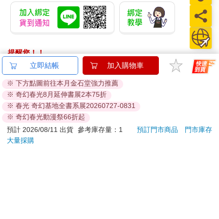
提醒您！！
金石堂及銀行均不會請您操作ATM! 如接獲電話要求您前往
立即結帳
加入購物車
ATM提款機，請不要聽從指示，以免受騙上當！
※ 下方點圖前往本月金石堂強力推薦
※ 奇幻春光8月延伸書展2本75折
退換貨須知：
※ 春光 奇幻基地全書系展20260727-0831
**提醒您，鑑賞期不等於試用期，退回商品須為全新狀態**
※ 奇幻春光動漫祭66折起
依據「消費者保護法」第19條及行政院消費者保護處公告之
預計 2026/08/11 出貨
參考庫存量：1
預訂門市商品
門市庫存
「通訊交易解除權合理例外情事適用準則」，以下商品購買
大量採購
後，除商品本身有瑕疵外，將不提供7天的猶豫期：
易於腐敗、保存期限較短或解約時即將逾期。（如：生
鮮食品）
依消費者要求所為之客製化給付。（客製化商品）
報紙、期刊或雜誌。（含MOOK、外文雜誌）
經消費者拆封之影音商品或電腦軟體。
非以有形媒介提供之數位內容或一經提供即為完成之線