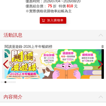
優惠時間：2026/07/04 ~2026/08/20
爾‧蓋曼最知名經典美
優惠組合價：
75
折
特價
810
元
漫代表作】
※實際價格依購物車結帳為主
加入購物車
活動訊息
閱讀漫遊錄-2026上半年暢銷榜
飢
內容簡介