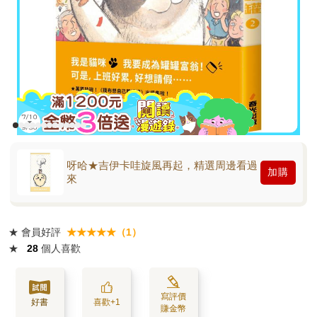
呀哈★吉伊卡哇旋風再起，精選周邊看過
加購
來
★
會員好評
★★★★★（1）
★
28
個人喜歡
寫評價
好書
喜歡+1
賺金幣