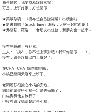
我是貓咪，我要成為罐罐富翁！
可是，上班好累，好想請假……
★萬眾敲碗！《摸布想自己賺罐罐》出續集啦！
★隨書附贈「Snack Time」海報，大家一起吃西瓜！
★弗蘭茲、羅洛……老朋友出任務，新朋友也一起來～
摸布剛睡醒，有點累。
主人：「摸布，你不想上班對吧！我幫你請假！！！」
摸布：還是趕快出門上班好了。
在CHAT CHAT貓咪咖啡廳，
小橘已經兩天沒來上班了。
老闆麗莎很擔心小橘的安危。
懶惰前輩覺得小橘一定是去偷懶了；
白貓覺得他去旅行了；
但摸布還沒搞清楚誰是小橘。