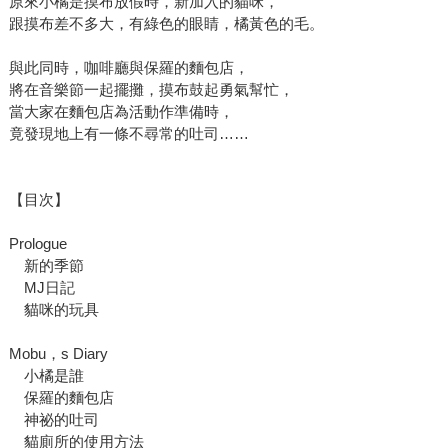
原來小橘是摸布放假時，新加入的貓咪，
跟摸布差不多大，有綠色的眼睛，橘黃色的毛。
與此同時，咖啡廳與保羅的麵包店，
將在音樂節一起擺攤，摸布鼓起勇氣幫忙，
當大家在麵包店為活動作準備時，
竟發現地上有一條不尋常的吐司……
【目次】
Prologue
新的季節
MJ日記
貓咪的玩具
Mobu，s Diary
小橘是誰
保羅的麵包店
神祕的吐司
貓廁所的使用方法