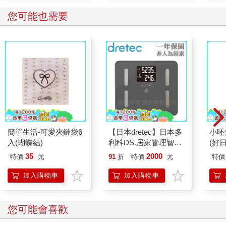
您可能也需要
簡單生活-可愛夾鏈袋6
【日本dretec】日本多
小呸
入(蝴蝶結)
利科DS.居家管理智能
(好日
四合一體重體脂計-珊
35
2000
特價
元
91
折
特價
元
特價
瑚灰(BS-248DG)
加入購物車
加入購物車
您可能會喜歡