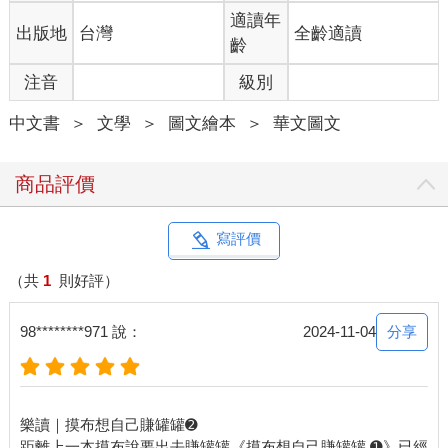
適讀年
出版地
台灣
全齡適讀
齡
注音
級別
中文書
＞
文學
＞
圖文繪本
＞
華文圖文
商品評價
寫評價
（共
1
則好評）
分享
98********971 說：
2024-11-04
樂讀｜摸布想自己賺罐罐➋
距離上一本摸布說要出去賺罐罐《摸布想自己賺罐罐 ➊》已經