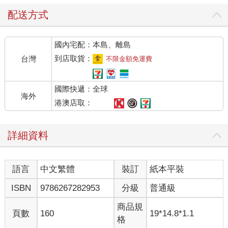
我是那種時常忘了檢查的人，所以會有BUGS。希望設定和塗鴉
大家也看得愉快！
配送方式
國內宅配：本島、離島
到店取貨：
台灣
不限金額免運費
國際快遞：全球
海外
港澳店取：
詳細資料
語言
中文繁體
裝訂
紙本平裝
ISBN
9786267282953
分級
普通級
商品規
頁數
160
19*14.8*1.1
格