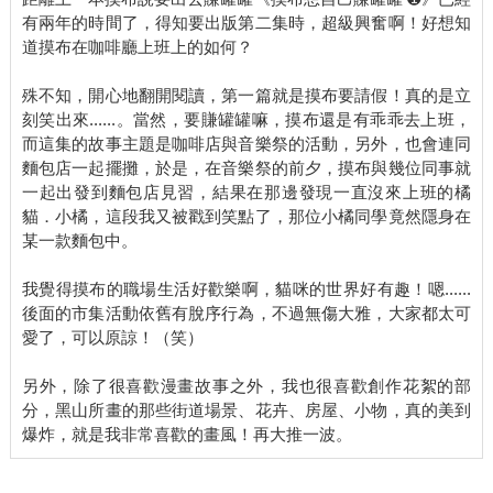
有兩年的時間了，得知要出版第二集時，超級興奮啊！好想知
道摸布在咖啡廳上班上的如何？
殊不知，開心地翻開閱讀，第一篇就是摸布要請假！真的是立
刻笑出來......。當然，要賺罐罐嘛，摸布還是有乖乖去上班，
而這集的故事主題是咖啡店與音樂祭的活動，另外，也會連同
麵包店一起擺攤，於是，在音樂祭的前夕，摸布與幾位同事就
一起出發到麵包店見習，結果在那邊發現一直沒來上班的橘
貓．小橘，這段我又被戳到笑點了，那位小橘同學竟然隱身在
某一款麵包中。
我覺得摸布的職場生活好歡樂啊，貓咪的世界好有趣！嗯......
後面的市集活動依舊有脫序行為，不過無傷大雅，大家都太可
愛了，可以原諒！（笑）
另外，除了很喜歡漫畫故事之外，我也很喜歡創作花絮的部
分，黑山所畫的那些街道場景、花卉、房屋、小物，真的美到