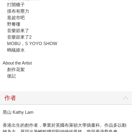
打開櫃子
摸布有壓力
逛超市吧
野餐嘍
音樂節來了
音樂節來了2
MOBU，S YOYO SHOW
螞蟻嬉水
About the Artist
創作花絮
後記
作者
黑山 Kathy Lam
香港出生的創作者，畢業於英國布萊頓大學插畫科。作品多以動
物為主，展現出筆觸粗獷卻顯細緻的風格，曾與香港觀鳥會、