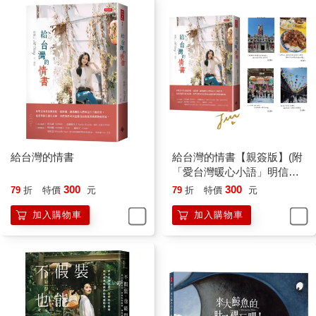
用擔心流量或任何商業考量，只寫自己覺得重要的事。
回首過去五十篇文章，我自己覺得這應該就是我「給台灣的情
書」。我在美國公司工作了快十年，同事與客戶來自世界各地，
雖然因為工作性質得以在家上班，但我發現我常常坐在家裡想
家。這種經驗很奇怪吧？我明明坐在走路就可以到三家便利商
店、兩家鹹酥雞攤子、還有無數台味美食的地方，但常常想著
「好想吃（台灣的）ＸＸ喔」。明明住在捷運、高鐵都很方便的
地方，我卻常在家裡看著Youtube 影片或旅遊文章，想著「好想
去（台灣的）哪裡玩喔」。
我是被軟禁嗎？其實完全不是，我每個週末都一定會出去玩，有
給台灣的情書
給台灣的情書【親簽版】(附
時候連平日也會給自己來個小旅行。但我還是好想台灣，為什麼
「愛台灣暖心小語」明信片
呢？有人說我是地縛靈（日本傳說中，因為對某個地方有強烈情
組)
300
300
79
折
特價
元
79
折
特價
元
感而在死後仍然繼續留在該地的靈魂），我覺得可能是吧。
加入購物車
加入購物車
我習慣寫作的咖啡廳在國小母校附近、也時常經過國中高中母
校；我知道某個街角十五年前是什麼樣子，然後用當時的店名和
地標跟家人溝通。去拿包裹的時候、兵荒馬亂的早晨、在冒出燒
焦味乘客紛紛下車的公車上，都會碰到小時候同學那種地縛靈。
在夕陽下看到黃昏市場大哥大姐準備開店的樣子時、在充滿木頭
香味的古蹟裡看書時、在路上被第五百次問路時、或在便利商店
取貨付款時，我生活中有無數個這種小小的奇蹟時刻，每一個時