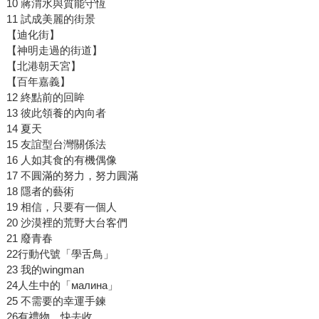
10 蔣渭水與質能守恆
11 試成美麗的街景
【迪化街】
【神明走過的街道】
【北港朝天宮】
【百年嘉義】
12 終點前的回眸
13 彼此領養的內向者
14 夏天
15 友誼型台灣關係法
16 人如其食的有機偶像
17 不圓滿的努力，努力圓滿
18 隱者的藝術
19 相信，只要有一個人
20 沙漠裡的荒野大台客們
21 廢青春
22行動代號「學舌鳥」
23 我的wingman
24人生中的「малина」
25 不需要的幸運手鍊
26有禮物，快去收