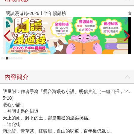
閱讀漫遊錄-2026上半年暢銷榜
飢
內容簡介
限量附：作者手寫「愛台灣暖心小語」明信片組（一組四張，14.
5*10）
暖心小語：
．神明走過的街道
天上的雨、腳下的土，都是無盡的溫柔祝福。
．迪化街
南北貨、青草茶、紅磚屋，自由的味道，百年後仍飄香。