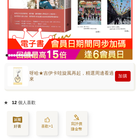
呀哈★吉伊卡哇旋風再起，精選周邊看過
加購
來
★
12
個人喜歡
寫評價
好書
喜歡+1
賺金幣