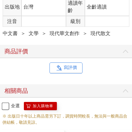
多次的主編潔欣邀約，這樣雜筆有機會變成一封或許五音不全、
適讀年
出版地
台灣
全齡適讀
卻絕對真摯的情書，給台灣的情書。我好像又開始有點期待跟著
齡
書一起，前往未知、遇見更多美好的旅程。常在各地飛來飛去的
注音
級別
我，此刻正在很多人心目中是天堂的國家、沐浴在被寫進流行歌
曲裡許多次的燦爛陽光中。但我雲端硬碟裡有個命名為「過分」
中文書
＞
文學
＞
現代華文創作
＞
現代散文
的資料夾，收藏朋友寄給我的台灣美食、街景。不管是上班時間
路邊的早餐攤、夜晚寂靜的馬路、或下雨天走在路上的狗；對我
來說，那都更接近天堂的樣子。音響中播出冰球樂團的「能不能
商品評價
和我留在台北（陪我幾天）」時，我在心中大喊「沒問題，我現
在就回去！」。這樣讓我過分喜歡的台灣，超級過分。
寫評價
1 給台灣的情書
過去幾年，對世界來說不太好，疫情的長尾影響持續之外，戰爭
和衝突也不斷增加、地緣政治更是讓大家整天神經緊繃。對我自
相關商品
己來說，這兩年來也有不少變化，我從一個台灣的作者慢慢走到
國外，因為文字認識到世界上不同地方的人。可能是在芝加哥路
邊的咖啡廳、華沙週末的草地上、首爾的捷運上、胡志明的二手
全選
加入購物車
書店、或小樽的圖書館裡可能都有我的讀者。更重要的是，這兩
※ 出版日十年以上商品需另下訂，調貨時間較長，無法與一般商品合
年我每個月會在這裡跟大家見面兩次。這個專欄是我小小寫作世
併結帳，敬請見諒。
界裡很重要的一塊，因為編輯的包容，我可以毫無顧忌的書寫。
就是因為這樣毫無限制，反而更有機會誠實面對自己的內心，不