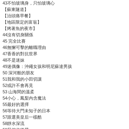
43不怕玻璃身，只怕玻璃心
【蘇東隧道】
【治頭痛早餐】
【地區限定的富翁】
【烤著魚的夜市】
44沒有切身關係
45 完全比賽
46無懈可擊的離職理由
47香香的對抗世界
48不是迷妹
49迷偶像：沖繩女孩和明尼蘇達男孩
50 深河般的朋友
51我和我的小田切讓
52或許不會再見
53 山海間的溫柔
54小心，鳳梨內含魔法
55最好的選擇
56等待大門未知子的日本
57跟選美皇后一樣酷
58靜水深流