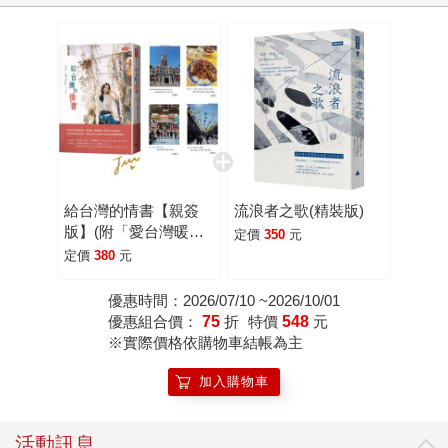
者。他所做的一切，不論是拍照、攝影、說故事、剪紙、裝
置藝術⋯⋯不外乎都是要提醒大家這種幸福的存在。 關於
「如何獲得快樂的人生」，楊士毅一輩子都在尋找這個問題
的答案——做為一個沒有自信、畏縮的少年，他問自己應該
被放在這個世界的什麼地方；做為一個風格黑暗，但才華洋
溢的攝影師，他問自己該如何選擇光明；做為一個為人設想
的剪紙藝術家，他叩問自己每一刀的起心動念⋯⋯如今，他
有一些關於「沒有門檻的幸福」的祕密，要毫無保留地分享
給台灣的情書【親簽
流浪者之歌(精裝版)
給大家。 不管是誰，一定會有感到迷惘、忿忿不平的時候。
版】(附「愛台灣暖心
定價
350
元
如果很不巧地你正受困於某種痛苦的循環之中，請務必看看
小語」明信片組)
定價
380
元
這本關於幸福的書，因為楊士毅在寫作／創作的時候，思量
的不是自己的才華該如何被展現，而是該如何讓在社會上生
優惠時間：2026/07/10 ~2026/10/01
優惠組合價：
75
折
特價
548
元
活、拚搏的人們感到快樂與希望。他也曾經在黑暗中駐足，
※實際價格依購物車結帳為主
但他走出來了。這是他的努力，也是他的幸運。一直將整個
社會視為「創意總監」的他，一心一意希望自己心裡的力量
加入購物車
能被傳遞、回饋給大家，讓所有人都能找到隨手可得、純真
的快樂。
活動訊息