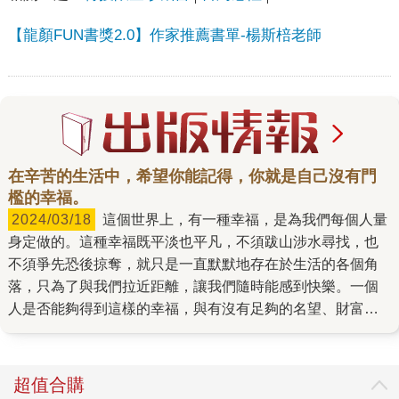
【龍顏FUN書獎2.0】作家推薦書單-楊斯棓老師
在辛苦的生活中，希望你能記得，你就是自己沒有門
檻的幸福。
2024/03/18
這個世界上，有一種幸福，是為我們每個人量
身定做的。這種幸福既平淡也平凡，不須跋山涉水尋找，也
不須爭先恐後掠奪，就只是一直默默地存在於生活的各個角
落，只為了與我們拉近距離，讓我們隨時能感到快樂。一個
人是否能夠得到這樣的幸福，與有沒有足夠的名望、財富、
才華無關，重點是我們是否「願意」去發現、看見這些微
小，但充滿可能性的存在。 剪紙藝術家楊士毅，將這種如沙
粒般細小，卻能撐起一整座天堂的力量，稱之為「沒有門檻
超值合購
的幸福」。他除了是這種幸福的信仰者之外，更是它的見證