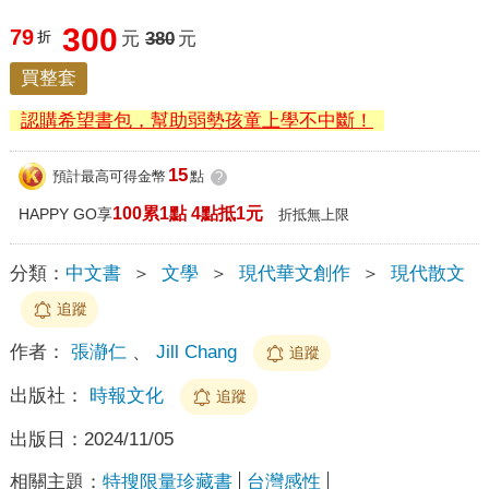
300
79
折
元
380
元
買整套
認購希望書包，幫助弱勢孩童上學不中斷！
15
預計最高可得金幣
點
?
100累1點 4點抵1元
HAPPY GO享
折抵無上限
分類：
中文書
＞
文學
＞
現代華文創作
＞
現代散文
追蹤
作者：
張瀞仁
、
Jill Chang
追蹤
出版社：
時報文化
追蹤
出版日：
2024/11/05
相關主題：
特搜限量珍藏書
台灣感性