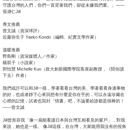
守護台灣的人們，你們一直背著我們，卻從未嫌我們重。」——
張瀞仁Jill
專文推薦
曾文誠（資深球評）
近藤弥生子 Yaeko Kondo（編輯、紀實文學作家）
溫暖推薦
野島剛（資深媒體人／作家）
楊双子（小說家）
郭怡慧 Michelle Kuo（政大創新國際學院客座副教授，《陪你讀
下去》作者）
我們或許可以和Jill一樣，學著看看台灣的美、學著看看身邊事物
的好，也或者靜下心來回想有什麼是你在乎的，可以永遠珍藏在
心裡的記憶，試者也寫封「情書」吧，不論要給誰都是很棒的！
——曾文誠
Jill曾形容我「像一扇能看讓日本與台灣互相看見的窗戶」，對我
來說，她也是一樣。 像Jill這樣，在台灣，大家能用我沒有的視角