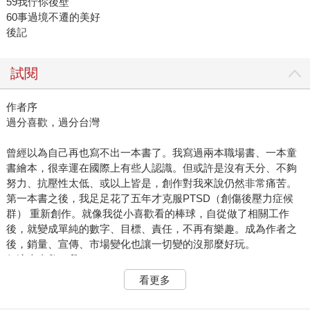
59我佇你後壁
60事過境不遷的美好
後記
試閱
作者序
過分喜歡，過分台灣
曾經以為自己再也寫不出一本書了。我寫過兩本職場書、一本童
書繪本，很幸運在國際上有些人認識。但或許是沒有天分、不夠
努力、抗壓性太低、或以上皆是，創作對我來說仍然非常痛苦。
第一本書之後，我足足花了五年才克服PTSD（創傷後壓力症候
群） 重新創作。就像我從小喜歡看的棒球，自從做了相關工作
後，就變成單純的數字、目標、責任，不再有樂趣。成為作者之
後，銷量、宣傳、市場變化也讓一切變的沒那麼好玩。
但這本書救了我。
確切一點來說，一切是從聯合報繽紛版主編栗光的邀約開始。我
看更多
當初不認識她、不知道現在誰在看報紙、也不覺得自己有辦法固
定每兩週刊出一篇，承受整年的長期截稿壓力。但總是不好意思