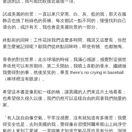
要說的話，我可能比較接近最後一項。
試成美麗的街景：一直以來只穿黑、白、灰、藍的我，那天在服
飾店也挑了粉綠色的長褲。每次都試一點不同的，慢慢找到自己
適合的，或許有天，我也會是美麗街景的一部分。
終點前的回眸：工作花掉我們這麼多時間、職涯又這麼長，你想
要怎麼被記得呢？願我們從終點回眸時，即使有憾、也都無悔。
香香的對抗世界：走出球場的時候，我滿心感謝，感覺對這個世
界依然可以有所期待。第二天開始，我噴上喜歡的香水、繼續做
我覺得對的事，然後笑笑的，畢竟 there's no crying in baseball
（棒球裡沒有眼淚）。
希望這本書是像彩虹一樣的橋，讓異國的人們來這片土地看看；
也希望很久很久以後，我們仍然可以這樣自由的寫著我們熱愛的
家。
「有人說自由像空氣，平常沒感覺、沒有就知道有多痛苦；我覺
得安全也是，去到美國的我，覺得像在習慣阿爾卑斯山上純淨空
氣的人來到工業城，一直咳嗽才知道空氣品質也是有分的。謝謝