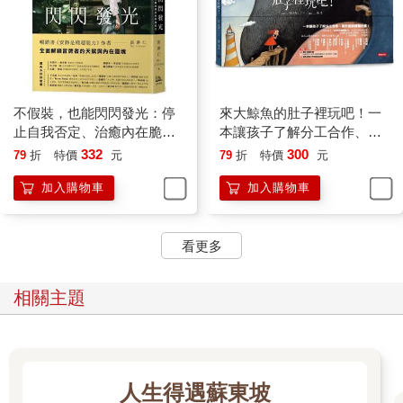
刻都讓我全身充滿「這就是台灣啊，太幸福了」的感覺。
這樣的愛，或許也有點感染力。過去兩年來，雖然日幣貶值讓國
外旅遊對日本人來說並不便宜，但我的日本讀者有好多都來到台
灣。無論是自助或跟團，他們大多是第一次到訪台灣，「想看看
Jill的國家」他們這樣說。除了日本讀者之外，來自美國、泰國、
越南、新加坡、保加利亞的朋友，都在疫情解封後來台灣旅行。
不假裝，也能閃閃發光：停
來大鯨魚的肚子裡玩吧！一
旅行結束之後，每個人都說「台灣太好玩了，我一定會再回
止自我否定、治癒內在脆
本讓孩子了解分工合作、勇
來」。日本讀者甚至有人回去後馬上開始約大學同學和同事，規
弱，擁抱成就和讚美的幸福
於面對難題的書！
332
300
79
折
特價
元
79
折
特價
元
劃第二次的台灣旅遊。
配方
加入購物車
加入購物車
問他們最喜歡台灣的什麼，食物通常都是第一名，接下來就是各
種風景名勝，九份、太魯閣都是他們讚不絕口的地方。日本人又
通常對文化方面感受特別深，他們似乎很喜歡台灣保留歷史的部
看更多
分，還有文化的多樣性。除了這些呢？「當然還有Jill，我來台灣
是因為妳，我還會一直來的」。我聽到時覺得心頭一陣暖，世界
上的戰爭、衝突，很多都是因為對彼此價值觀不理解吧。如果大
相關主題
家都能像這樣抱著好奇心去探索不同的國家和文化，世界會不會
和平一點呢？
講這個或許太遠了，畢竟我只是個沒有拿觀光局贊助的地縛靈，
在這邊寫著不知道多少人會看的文章。希望你也找到寫情書的對
象。
人生得遇蘇東坡