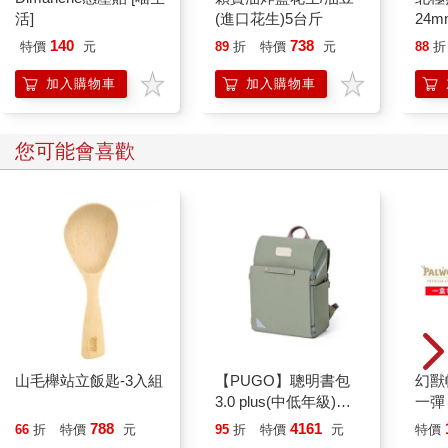
活]
(進口花生)5台斤
24m
140
738
特價
元
89
折
特價
元
88
折
加入購物車
加入購物車
您可能會喜歡
山毛櫸站立飯匙-3入組
【PUGO】聰明書包
幻獸
3.0 plus(中低年級)沙
一彈 
綠 全新進化玩美上市
Pal
788
4161
66
折
特價
元
95
折
特價
元
特價
盒）