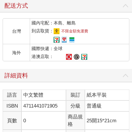
拒絕別人的我，還是答應了。這個專欄變成我固定寫作的驅力，
配送方式
也出乎意料的成為某種療癒。
沒有主題、不用顧及任何立場、不需要任何起承轉合或脈絡，我
國內宅配：本島、離島
可以只寫我在乎的事。書寫的過程中，有些像是日記，記載我的
反思；有些是我珍藏在心裡、或許對世界來說一點都不重要的回
到店取貨：
台灣
不限金額免運費
憶。比起之前的作品，這本散文集顯得缺乏主軸。李安導演說過
「我是台灣人，不管我在哪裡拍片，拍的都是台灣片」。我也是
國際快遞：全球
回頭看才知道，原來我之所以為我、還有對我來說重要的，大部
海外
分是台灣，還有一路上碰到的人事物；而有些人，像織進名為生
港澳店取：
命的溫柔河流一樣，默默地不曾遠去。這樣的台灣、這樣的燦爛
歲月和美好人們，當然可以當作主軸吧？
詳細資料
當然，台灣離完美還有一大段距離，不過這是家。棒球選手周思
齊聊到二O一三年經典賽進到美輪美奐的東京巨蛋比賽時，他有
種自卑感。前一年他甚至是中華職棒的年度MVP，全台灣棒球選
語言
中文繁體
裝訂
紙本平裝
手的頂點，但他覺得自己來自一個不夠好的地方、比不上人家。
多年後他說「台北市立棒球場再怎麼醜，還是自己的小孩」。沒
ISBN
4711441071905
分級
普通級
有小孩是完美的，但自己的孩子永遠值得多一點點的愛和陪伴。
台灣或許就是這樣。
商品規
頁數
0
25開15*21cm
所以現在，我又開始寫作跟看棒球了。我在女俠上寫了一年、聯
格
合報寫了兩年專欄、在台灣時每個月會進場一至四次。因為合作