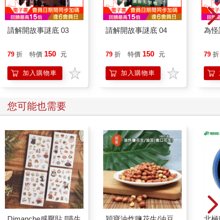
請解開故事謎底 03
請解開故事謎底 04
為怪
150
150
79
折
特價
元
79
折
特價
元
79
折
加入購物車
加入購物車
您可能也需要
Dimanche感壓貼 [喵生
穎寶油炸鹽花生/油豆
北極