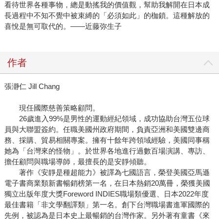
看待世界各種事物，總是動搖我的價值觀，幫助我解開在日本成
長過程中不知不覺中被束縛的「必須如此」的枷鎖。這種解放的
喜悅是無可取代的。——近藤弥生子
作者
張瀞仁 Jill Chang
現任國際慈善策略顧問。
26歲進入99%是男性的運動經紀領域，成功協助台灣五位球
員與大聯盟簽約。任職美國州政府期間，負責亞洲和美國雙邊商
務、採購、貿易相關專案。擁有十餘年跨領域經驗，美國同事稱
她為「台灣來的怪物」。於世界各地進行過數百場演講、專訪、
擔任顧問與職場導師，最擅長的是安靜傾聽。
著作《安靜是種超能力》被譯為七國語言，榮登美國亞馬遜
電子書商業類新書暢銷榜第一名，在日本熱銷20萬冊，榮獲美國
獨立出版年度大獎Foreword INDIES職場類優選、日本2022年度
最佳書籍「非文學翻譯類」第一名。創下台灣職場書進軍國際的
先例，被認為是日本史上最暢銷的台灣作家。另外著有童書《來