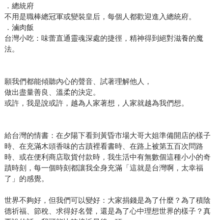
．總統府
不用是職棒總冠軍或變裝皇后，每個人都歡迎進入總統府。
．滷肉飯
台灣小吃：味蕾直通靈魂深處的捷徑，精神得到絕對滋養的魔
法。
願我們都能傾聽內心的聲音、試著理解他人，
做出盡量善良、溫柔的決定。
或許，我是說或許，越為人家著想，人家就越為我們想。
給台灣的情書：在夕陽下看到黃昏市場大哥大姐準備開店的樣子
時、在充滿木頭香味的古蹟裡看書時、在路上被第五百次問路
時、或在便利商店取貨付款時，我生活中有無數個這種小小的奇
蹟時刻，每一個時刻都讓我全身充滿「這就是台灣啊，太幸福
了」的感覺。
世界不夠好，但我們可以變好：大家捐錢是為了什麼？為了積陰
德祈福、節稅、求得好名聲，還是為了心中理想世界的樣子？真