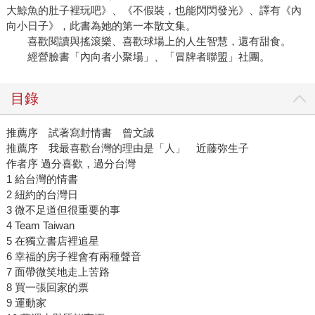
大鯨魚的肚子裡玩吧》、《不假裝，也能閃閃發光》、譯有《內
向小日子》，此書為她的第一本散文集。
喜歡閱讀與搖滾樂、喜歡球場上的人生智慧，還有甜食。
經營臉書「內向者小聚場」、「冒牌者聯盟」社團。
目錄
推薦序 試著寫封情書 曾文誠
推薦序 我最喜歡台灣的理由是「人」 近藤弥生子
作者序 過分喜歡，過分台灣
1 給台灣的情書
2 紐約的台灣日
3 微不足道但很重要的事
4 Team Taiwan
5 在獨立書店裡追星
6 幸福的房子裡會有兩種聲音
7 面帶微笑地走上苦路
8 買一張回家的票
9 運動家