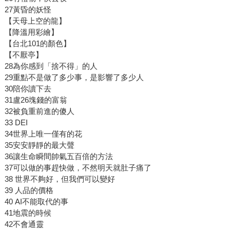
27黃昏的妖怪
【天母上空的龍】
【降溫用彩繪】
【台北101的顏色】
【不厭亭】
28為你感到「捨不得」的人
29重點不是做了多少事，是影響了多少人
30陪你讀下去
31盧26塊錢的富翁
32被負重前進的傻人
33 DEI
34世界上唯一僅有的花
35安安靜靜的最大聲
36讓生命瞬間帥氣五百倍的方法
37可以做的事趕快做，不然明天就肚子痛了
38 世界不夠好，但我們可以變好
39 人品的價格
40 AI不能取代的事
41地震的時候
42不會通靈