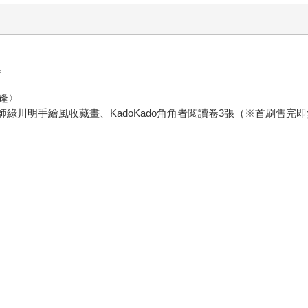
。
逢〉
綠川明手繪風收藏畫、KadoKado角角者閱讀卷3張（※首刷售完