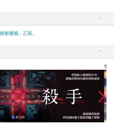
面鐳射書籤」乙張。
】
世界上最透明的