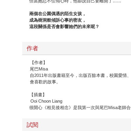
但當她忍不住傾心時，他卻說自己要離開了……
兩個在公園偶遇的陌生女孩，
成為樹洞般傾訴心事的密友，
這段關係是否會影響她們的未來呢？
作者
【作者】
尾巴Misa
自2011年出版書籍至今，出版百餘本書，校園愛
會喜歡的故事。
【插畫】
Ooi Choon Liang
很開心《相見後相念》是我第一次與尾巴Misa老師
試閱