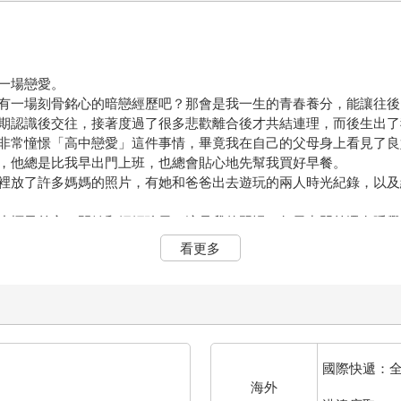
一場戀愛。
有一場刻骨銘心的暗戀經歷吧？那會是我一生的青春養分，能讓往後
期認識後交往，接著度過了很多悲歡離合後才共結連理，而後生出了
非常憧憬「高中戀愛」這件事情，畢竟我在自己的父母身上看見了良
，他總是比我早出門上班，也總會貼心地先幫我買好早餐。
裡放了許多媽媽的照片，有她和爸爸出去遊玩的兩人時光紀錄，以及
小櫃子前方，開始和媽媽聊天，這是我的習慣，每天出門前還有睡覺
謐地聽我說著一些雞毛蒜皮的小事。
看更多
。
，在高中談一場美麗的戀愛。」
原田高中」，感覺在同一所高中遇見我未來的伴侶，是一件很浪漫的
，我還哭著跟爸爸說想要放棄，然後去唸他們的母校。
國際快遞：
我苦苦哀求。總之最後，我還是到了現在的第一志願，放棄了自己原
海外
說要是媽媽還在的話，一定會支持我降低志願去讀她的母校。