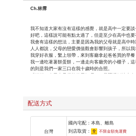
Ch.林霈
我不知道大家有沒有這樣的感覺，就是高中一定要談
好吧，這樣說可能有點太過了，但是至少在高中也要
我會有這樣的想法，主要是因為我的父母就是高中時
人人都說，父母的戀愛價值觀會影響到孩子，所以我
我穿好衣服，繫上領帶，來到客廳拿起爸爸買的早餐
我一邊吃著薯餅蛋餅，一邊走向客廳旁的小櫃子，這
的則是我們一家三口在我十歲時的合照。
「媽媽，今天也是很棒的天氣喔。」我照慣例地坐在
相片裡的她笑得美麗，如同我記憶中的模樣，總是靜
要是她還在，一定會繼續每天聽我講述無聊的煩惱吧
「那我要出門上課囉，請祝福我可以和妳跟爸爸一樣
拿起書包，穿上擦得晶亮的皮鞋，我昂首踏出家門。
配送方式
考高中的時候，我原先第一志願是爸爸媽媽的母校「
不過我卻考上了眾多學生們的第一志願「北方高中」
爸爸笑著說：『從來沒有聽說過有人降低志願呢。』
國內宅配：本島、離島
國中班導師則為了留下優良的帶班升學率，不斷地向
到店取貨：
台灣
不限金額免運費
當時我還為了這件事情，在媽媽的照片前哭了好久，