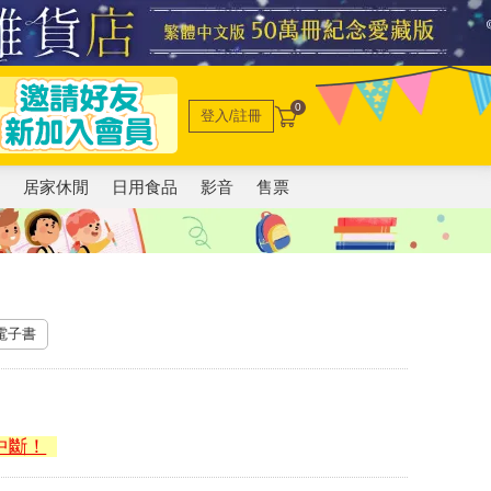
0
登入/註冊
電
居家休閒
日用食品
影音
售票
 電子書
中斷！