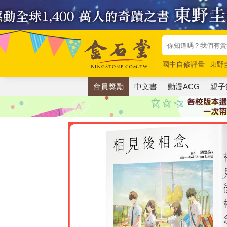
國中自修評量
東野
唯紅花綻放
奧德賽
會員獎勵
中文書
動漫ACG
親子