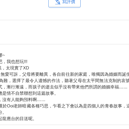
寫評價
瞪視著面前的白目男。
生，是我們班的開心果，不得不說，他長得很帥。
挑眉詢問，接著看向單煦，「欸，今天要賭嗎？」
第一志願才有的無聊傳統嗎？
要考大學了，你們何必急著現在就比賽考試成績呢？」
懈。」戴維將雙手枕在後腦。
吧。」
哪~
了什麼？」戴維大笑。
我也想玩!!!
糕，太現實了XD
竟我的第一志願都變成了這裡，那我更不能放棄在高中談戀愛這件事
─無愛可訴，父母將要離異，各自前往新的家庭，唯獨因為婚姻而誕
有喜歡的人嗎？」
為難，選擇了最令人遺憾的作法，聽著父母在太平間無法克制的哀
式，漸行漸遠，而孩子的逝去似乎沒有帶來他們所謂的婚姻幸福……
笨蛋一樣的雙眼有夠欠揍。
總是情不自禁聯想到這篇故事。
來湊熱鬧。
，沒有人能夠預料啊……
。
嘆於Ooi老師暗藏各種巧思，乍看之下會以為是四個人的青春故事，
分。
可笑，好像是為了戀愛而戀愛一樣。
對象還會成為終身伴侶呢。