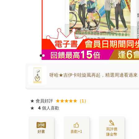
呀哈★吉伊卡哇旋風再起，精選周邊看過來
★
會員好評
★★★★★（1）
★
4
個人喜歡
寫評價
好書
喜歡+1
賺金幣