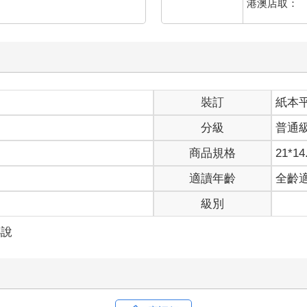
港澳店取：
媽母校這件事情感到惋惜，但後來也慶幸有來到北方高中，在這裡過
發音是家，但是很多人第一次都會唸成咖米，咖啡的咖、咖哩的咖，
了一下。
樣子啦。」
裝訂
紙本
店走出來。
交給珈米。
分級
普通
還是逃不過我的雙眼。
我也好想要啊～～」我故意這麼說，接收到了珈米傳來惡狠狠的目光
商品規格
21*14
會幫妳買了。」他聳肩，「況且我也不是幫珈米買，我們是一起出門
適讀年齡
全齡
詳細地解說。」
級別
，一手接過早餐，另一手勾上我的手臂，緩緩往前走。
小說
，而我不以為意地聳聳肩。
會找到機會就開他們玩笑。珈米和單煦是青梅竹馬，真的是從嬰兒時
美若天仙的珈米，這件事情就不得而知了，畢竟珈米不准我去問單煦
普通人單煦呢，但是珈米只說我的審美觀有問題。
路人」的系統，也就是當我知道珈米喜歡單煦的時候，就自動模糊了