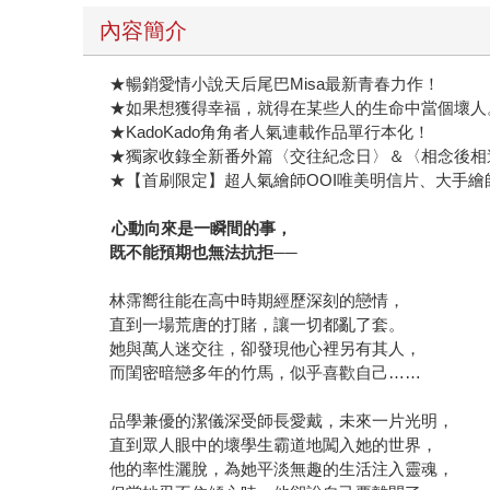
內容簡介
★暢銷愛情小說天后尾巴Misa最新青春力作！
★如果想獲得幸福，就得在某些人的生命中當個壞人
★KadoKado角角者人氣連載作品單行本化！
★獨家收錄全新番外篇〈交往紀念日〉＆〈相念後相
★【首刷限定】超人氣繪師OOI唯美明信片、大手繪師
心動向來是一瞬間的事，
既不能預期也無法抗拒──
林霈嚮往能在高中時期經歷深刻的戀情，
直到一場荒唐的打賭，讓一切都亂了套。
她與萬人迷交往，卻發現他心裡另有其人，
而閨密暗戀多年的竹馬，似乎喜歡自己……
品學兼優的潔儀深受師長愛戴，未來一片光明，
直到眾人眼中的壞學生霸道地闖入她的世界，
他的率性灑脫，為她平淡無趣的生活注入靈魂，