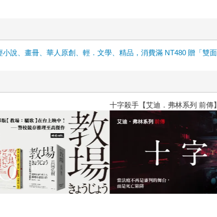
輕小說、畫冊、華人原創、輕．文學、精品，消費滿 NT480 贈「雙
十字殺手【艾迪．弗林系列 前傳