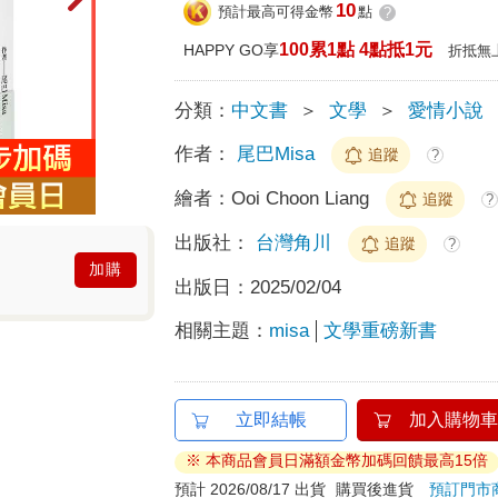
10
預計最高可得金幣
點
?
100累1點 4點抵1元
HAPPY GO享
折抵無
分類：
中文書
＞
文學
＞
愛情小說
作者：
尾巴Misa
追蹤
?
繪者：
Ooi Choon Liang
追蹤
?
出版社：
台灣角川
追蹤
?
加購
出版日：
2025/02/04
相關主題：
misa
文學重磅新書
立即結帳
加入購物車
※ 本商品會員日滿額金幣加碼回饋最高15倍
預計 2026/08/17 出貨
購買後進貨
預訂門市