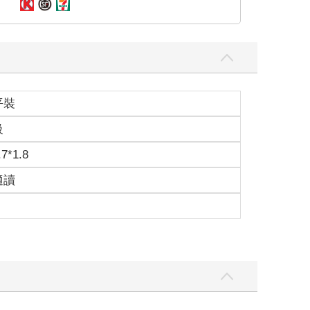
得非常開心，還認識了一群朋友。
這讓珈米曾經認真說著乾脆去改名算了。
平裝
級
，眼前的男孩則稍稍皺眉。
.7*1.8
，順路點早餐。她看見妳就過來打招呼，然後我留在
適讀
期就一起長大的那種，好像漫畫才有的劇情。珈米理
。
單煦的五官吧。