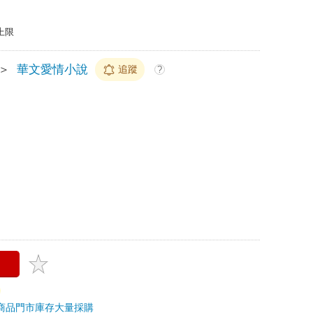
上限
＞
華文愛情小說
追蹤
?
商品
門市庫存
大量採購