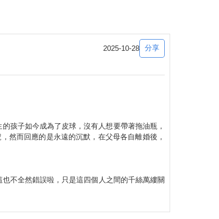
分享
2025-10-28
情。
生的孩子如今成為了皮球，沒有人想要帶著拖油瓶，
號，然而回應的是永遠的沉默，在父母各自離婚後，
這也不全然錯誤啦，只是這四個人之間的千絲萬縷關