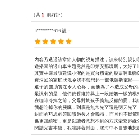
「早安啊。」忽然被人輕拍了一下後腦，我回過頭，
「你很無聊，戴維。」這位本名就像英文般搞笑的男
（共
1
則好評）
「你們三個人擋在這裡幹麼？還不快點進教室。」他
「當然要賭。」
ti*********616 說：
「你們真的很無聊。」我又說了一次，這難道是屬於
「那妳們要加入嗎？」
我和珈米同時搖頭回應戴維，並困惑地問：「明年就
「這可不一樣呀，要隨時保持著警戒的心，才不會鬆
「我倒覺得不如趁現在好好談戀愛，這樣才不枉青春
內容乃透過該章節人物的視角描述，讀來特別親切
「哈哈，林霈，奢求在台灣高中戀愛的妳是不是搞錯
遊樂園的過山車主題竟然是印第安那瓊斯，太好了吧，
「這是什麼輕小說的名字嗎？」珈米忍不住一笑。
其實林霈最該建議小潔的是買台積電的股票啊!!!糟
我才不在乎他的嘲笑呢，我的志向是不會改變的，畢
遲浩岷的家庭狀況令我不禁想起一部俄羅斯電影─
「說要戀愛，現在都高二了。」單煦看著我，「那妳
還子的無助實在令人心疼，而他為了不造成父母的
「什麼？」
最諷刺的是，他們依舊維持與上一段婚姻一樣的模
「得先有喜歡的人，才能夠談戀愛吧？」單煦像是看
在咖啡冷掉之前，父母對於孩子義無反顧的愛，我
「對啊，林霈，妳喜歡誰？我可以幫妳喔。」戴維也
我想吃掉你的胰臟，到底是無常先至還是明天先至
嗯，對啊，我一直想戀愛，但是卻連喜歡的人也沒有
封面的巧思必須閱讀過後才會曉得，而且也不斷驚
「呃，從今天起，我會開始找喜歡的人。」
係更加縝密，更是以讀者意想不到的方式牽繫起緣
誇下海口要找尋喜歡的人這一點，就根本上來說有點
但是我就是想在高中談一場戀愛啊，說不準這位戀愛