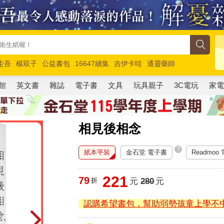
圭吾
楊双子
公益書包
16647續集
吉伊卡哇
通靈藥師
路邊攤新作
馬斯克
玩具總動員5
超慢跑
館
英文書
雜誌
電子書
文具
玩具親子
3C電玩
家
相見後相念
?
紙本平裝
金石堂 電子書
Readmoo
221
79
折
元
280
元
認購希望書包，幫助弱勢孩童上學不