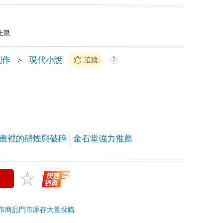
上限
創作
＞
現代小說
追蹤
?
畫裡的硝煙與破碎
金石堂強力推薦
市商品
門市庫存
大量採購