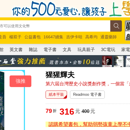
圭吾
楊双子
公益書包
16647續集
吉伊卡哇
高希均
通靈藥師
路邊攤新作
馬斯克
玩具總動員5
超慢跑
館
英文書
雜誌
電子書
文具
玩具親子
3C電玩
家
猩猩輝夫
強推
第六屆台灣歷史小說獎創作獎，一個當「
紙本平裝
Readmoo 電子書
316
79
折
元
400
元
認購希望書包，幫助弱勢孩童上學不