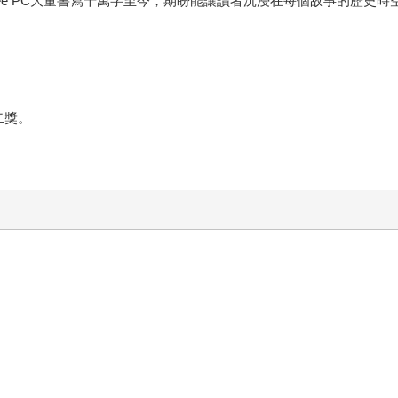
ee PC大量書寫千萬字至今，期盼能讓讀者沉浸在每個故事的歷史時
二獎。