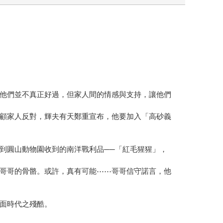
他們並不真正好過，但家人間的情感與支持，讓他們
顧家人反對，輝夫有天鄭重宣布，他要加入「高砂義
到圓山動物園收到的南洋戰利品──「紅毛猩猩」，
哥哥的骨骼。或許，真有可能⋯⋯哥哥信守諾言，他
面時代之殘酷。