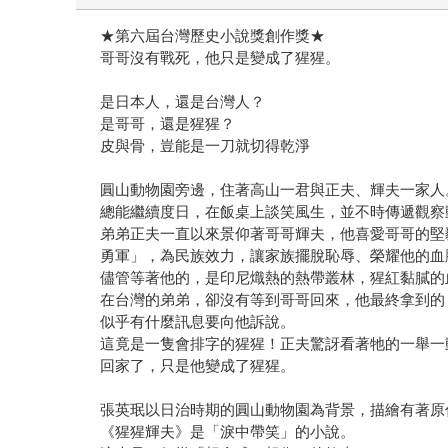
★第六屆台灣歷史小說獎創作獎★
哥哥沒有戰死，他只是變成了猩猩。
是日本人，還是台灣人？
是哥哥，還是猩猩？
皮與骨，豈能是一刀就切得乾淨
圓山動物園旁邊，住著高山一君與正夫、輝夫一家人
總能繼續度日，在飯桌上談笑風生，並不時傳遞觀察
弟弟正夫一直以來景仰著哥哥輝夫，他喜愛哥哥的堅
勇軍」，為民族效力，讓家族擺脫恥辱、榮耀他的血
儘管等著他的，是印尼熾熱的熱帶叢林，猩紅黏膩的
在台灣的弟弟，卻沒有等到哥哥回來，他最終拿到的
似乎有什麼訊息要向他訴說。
這竟是一隻會排字的猩猩！正夫驚訝看著牠的一舉一
回家了，只是他變成了猩猩。
張英珉以日治時期的圓山動物園為背景，描繪有著原
《猩猩輝夫》是「淚中帶笑」的小說。