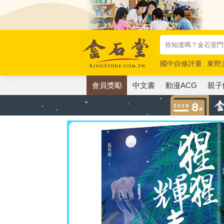
國中自修評量
東野
唯紅花綻放
奧德賽
會員獎勵
中文書
動漫ACG
親子