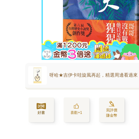
呀哈★吉伊卡哇旋風再起，精選周邊看過來
寫評價
好書
喜歡+1
賺金幣