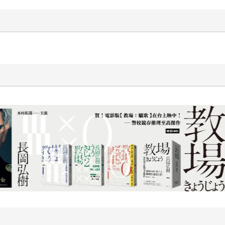
十字殺手【艾迪．弗林系列 前傳