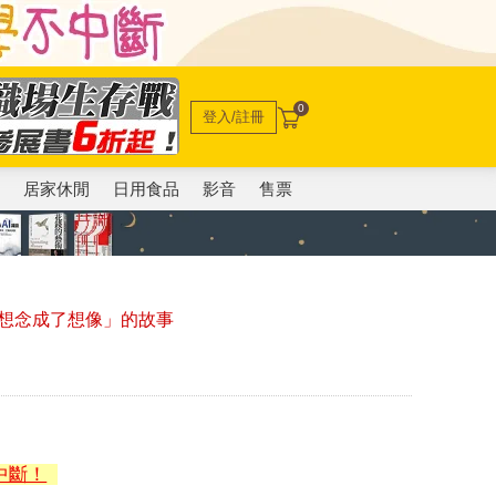
0
登入/註冊
電
居家休閒
日用食品
影音
售票
想念成了想像」的故事
中斷！