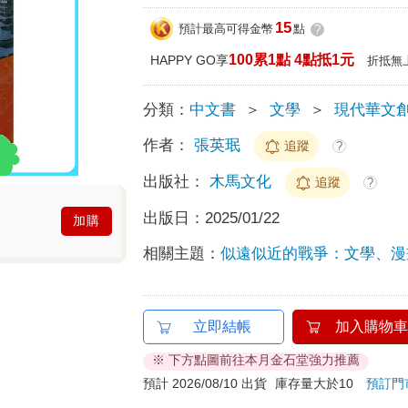
15
預計最高可得金幣
點
?
100累1點 4點抵1元
HAPPY GO享
折抵無
分類：
中文書
＞
文學
＞
現代華文
作者：
張英珉
追蹤
?
出版社：
木馬文化
追蹤
?
出版日：
2025/01/22
加購
相關主題：
似遠似近的戰爭：文學、漫
立即結帳
加入購物車
※ 下方點圖前往本月金石堂強力推薦
預計 2026/08/10 出貨
庫存量大於10
預訂門