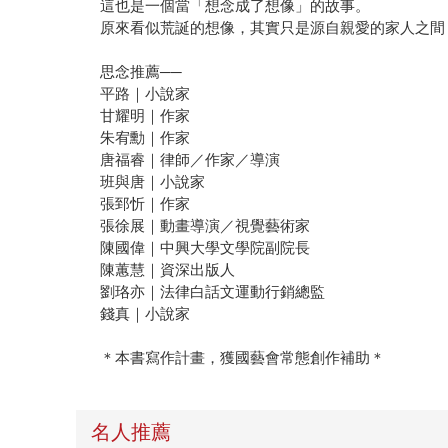
這也是一個當「想念成了想像」的故事。
原來看似荒誕的想像，其實只是源自親愛的家人之間
思念推薦──
平路｜小說家
甘耀明｜作家
朱宥勳｜作家
唐福睿｜律師／作家／導演
班與唐｜小說家
張郅忻｜作家
張徐展｜動畫導演／視覺藝術家
陳國偉｜中興大學文學院副院長
陳蕙慧｜資深出版人
劉珞亦｜法律白話文運動行銷總監
錢真｜小說家
＊本書寫作計畫，獲國藝會常態創作補助＊
名人推薦