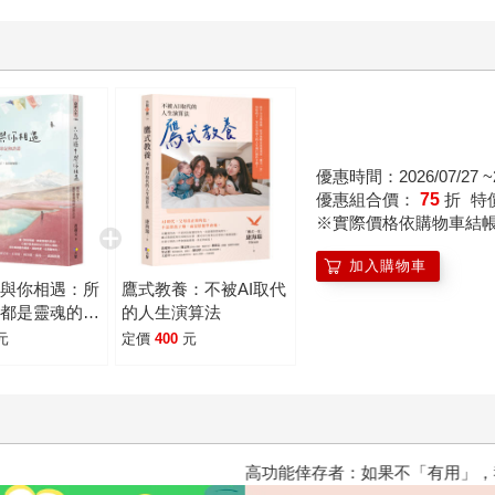
優惠時間：2026/07/27 ~2
優惠組合價：
75
折
特
※實際價格依購物車結
加入購物車
中與你相遇：所
鷹式教養：不被AI取代
，都是靈魂的印
的人生演算法
諾
元
定價
400
元
高功能倖存者：如果不「有用」