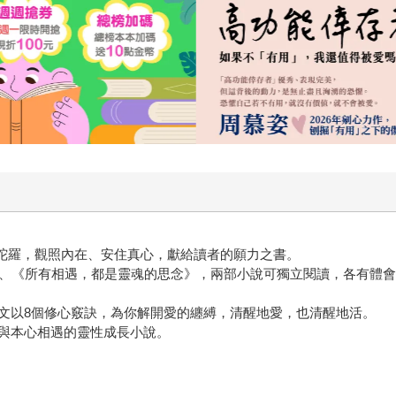
花葉曼陀羅，觀照內在、安住真心，獻給讀者的願力之書。
遇》、《所有相遇，都是靈魂的思念》，兩部小說可獨立閱讀，各有體
文以8個修心竅訣，為你解開愛的纏縛，清醒地愛，也清醒地活。
與本心相遇的靈性成長小說。