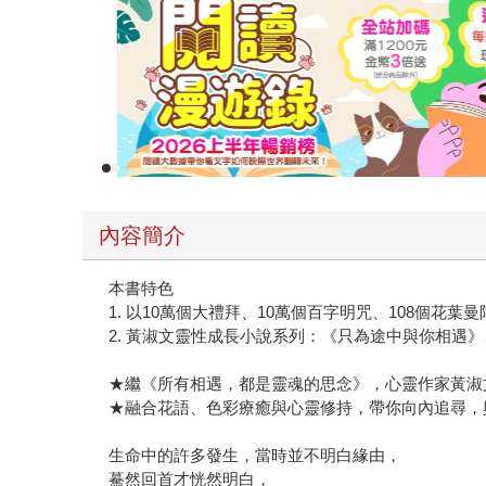
內容簡介
本書特色
1. 以10萬個大禮拜、10萬個百字明咒、108個
2. 黃淑文靈性成長小說系列：《只為途中與你相
★繼《所有相遇，都是靈魂的思念》，心靈作家黃淑
★融合花語、色彩療癒與心靈修持，帶你向內追尋，
生命中的許多發生，當時並不明白緣由，
驀然回首才恍然明白，