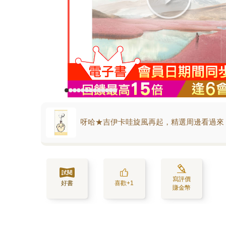
呀哈★吉伊卡哇旋風再起，精選周邊看過來
寫評價
好書
喜歡+1
賺金幣