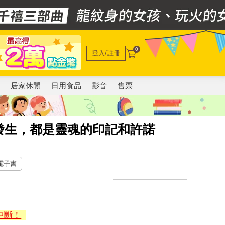
0
登入/註冊
電
居家休閒
日用食品
影音
售票
發生，都是靈魂的印記和許諾
 電子書
中斷！