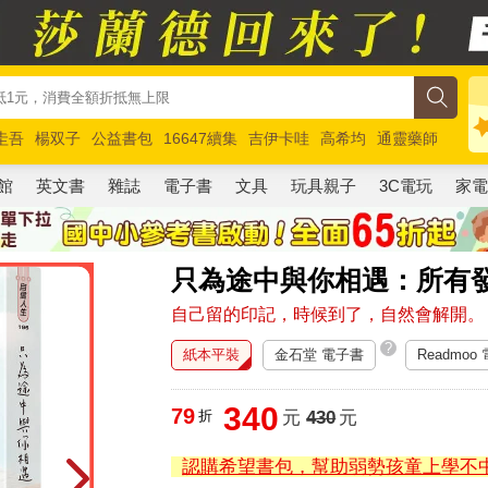
圭吾
楊双子
公益書包
16647續集
吉伊卡哇
高希均
通靈藥師
路邊攤新作
馬斯克
玩具總動員5
超慢跑
館
英文書
雜誌
電子書
文具
玩具親子
3C電玩
家
只為途中與你相遇：所有
自己留的印記，時候到了，自然會解開。
?
紙本平裝
金石堂 電子書
Readmoo
340
79
折
元
430
元
認購希望書包，幫助弱勢孩童上學不