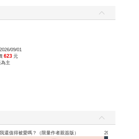
026/09/01
價
623
元
帳為主
，我還值得被愛嗎？（限量作者親簽版）
2026年8月金