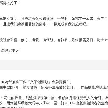
寫得太好了！
年淑文來問，是否該走創作這條路。一晃眼，她寫了十本書，走了二
，且讓我們繼續跟著她的腳步，一起完成真我的旅程吧。
境社會影響，修心、道愛。有懷疑、有執著，最終撥雲見日，對生命
。
康聯盟召集人）
師，並為部落客百傑「文學創藝類」金牌獎得主。
國中教師7年，被形容為「叛逆學生最愛的老師」，作品獲臺灣創造
所繪櫻木花道的插畫，到監獄探視該生後，發願終身擔任受刑人的老師。
前，用大禮拜環繞大昭寺八廓街一圈，於2020年出版獻給讀者的生