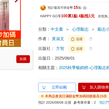
15
預計最高可得金幣
點
?
100累1點 4點抵1元
HAPPY GO享
折抵無
分類：
中文書
＞
心理勵志
＞
勵志
作者：
黃淑文
追蹤
?
出版社：
方智
追蹤
?
出版日：
2025/06/01
加購
相關主題：
2025秋季暢銷榜-心理勵志
立即結帳
加入購物車
※ 本商品會員日滿額金幣加碼回饋最高15倍
預計 2026/08/08 出貨
參考庫存量：2
預訂