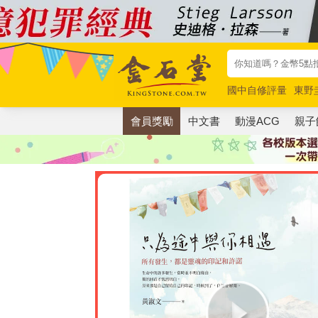
國中自修評量
東野
唯紅花綻放
奧德賽
會員獎勵
中文書
動漫ACG
親子