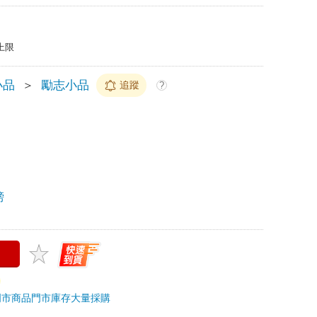
上限
小品
＞
勵志小品
追蹤
?
榜
門市商品
門市庫存
大量採購