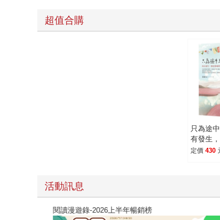
超值合購
只為途
有發生
記和許
定價
430
活動訊息
閱讀漫遊錄-2026上半年暢銷榜