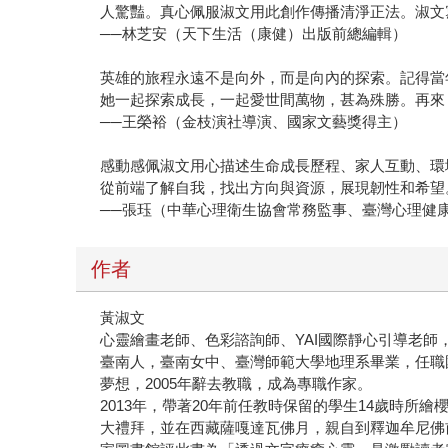
人驚豔。真心佩服淑文用此創作傳播清淨正法。淑文
──林芝安（天下生活（康健）出版前總編輯）
英雄的旅程永遠不是向外，而是向內的探索。記得當
她一起探索成長，一起愛世間萬物，甚為殊勝。再來
──王榮裕（金枝演社導演、國家文藝獎得主）
感動感佩淑文用心描述生命成長歷程、家人互動、環
從前端了解自我，找出方向與資源，展現韌性和希望
──張珏（中華心理衛生協會常務監事、臺灣心理健
作者
黃淑文
心靈繪畫老師、色彩諮詢師、YAI國際靜心引導老
臺南人，臺南女中、臺灣師範大學地理系畢業，任職
夢想，2005年辭去教職，成為專職作家。
2013年，帶著20年前任教時保留的學生14歲時
大禮拜，並在西藏薩嘎達瓦佛月，親自到釋迦牟尼佛