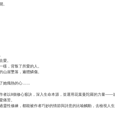
開。
。
去愛。
一樣，背叛了所愛的人。
的山崖墜落，遍體鱗傷。
了她熾熱的心……
作者以8個修心竅訣，深入生命本源，並運用花葉曼陀羅的力量——
愛痛苦。
過靈性修練，都能被作者巧妙的情節與詩意的比喻觸動，去檢視人生