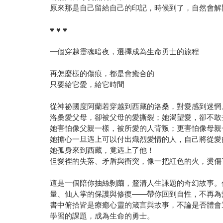
原來那是自己留給自己的印記，時候到了，自然會解
♥ ♥ ♥
一個穿越靈魂暗夜，選擇成為生命勇士的旅程
再怎麼樣的傷痕，都是會癒合的
只要給它愛，給它時間
從神祕國度阿蘭若穿越到西藏的洛桑，對愛感到迷惘
洛桑愛父母，卻被父母的愛撕裂；她渴望愛，卻不敢
她害怕像父親一樣，被所愛的人背叛；更害怕像母親
她擔心一旦遇上可以付出熾烈愛情的人，自己將從愛
她孤身來到西藏，竟遇上了他！
但愛裡的失落、矛盾與衝突，像一把紅色的火，燙傷
這是一個陪你抽絲剝繭，釐清人生課題的奇幻故事。
量、仙人掌的保護與修復——帶你回到自性，不再為
書中俯拾皆是療癒心靈的箴言與故事，不論是否體會
學習的課題，成為生命的勇士。