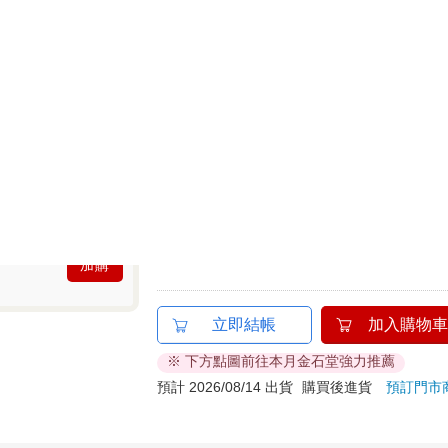
100累1點 4點抵1元
HAPPY GO享
折抵無
分類：
中文書
＞
文學
＞
現代華文
作者：
秋陽
追蹤
?
出版社：
北極之光
追蹤
?
出版日：
2024/04/03
相關主題：
【百合】同志文學／現代華
加購
立即結帳
加入購物車
※ 下方點圖前往本月金石堂強力推薦
預計 2026/08/14 出貨
購買後進貨
預訂門市