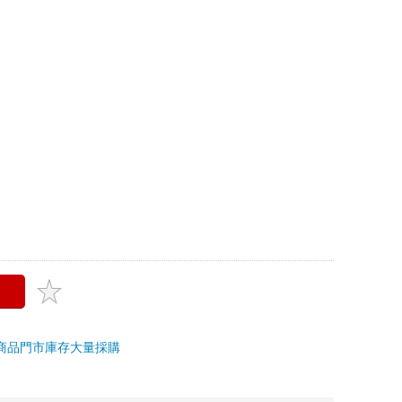
上限
創作
＞
同志文學／小說
追蹤
?
文小說
商品
門市庫存
大量採購