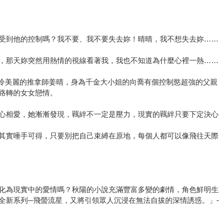
受到他的控制嗎？我不要、我不要失去妳！晴晴，我不想失去妳……
，那天妳突然用熱情的視線看著我，我也不知道為什麼心裡一熱……
邂逅清冷美麗的推拿師姜晴，身為千金大小姐的向喬有個控制慾超強的
路轉的女女戀情。
心相愛，她漸漸發現，羈絆不一定是壓力，現實的羈絆只要下定決心
其實唾手可得，只要別把自己束縛在原地，每個人都可以像飛往天際
化為現實中的愛情嗎？秋陽的小說充滿豐富多變的劇情，角色鮮明生
全新系列─飛螢流星，又將引領眾人沉浸在無法自拔的深情誘惑。」