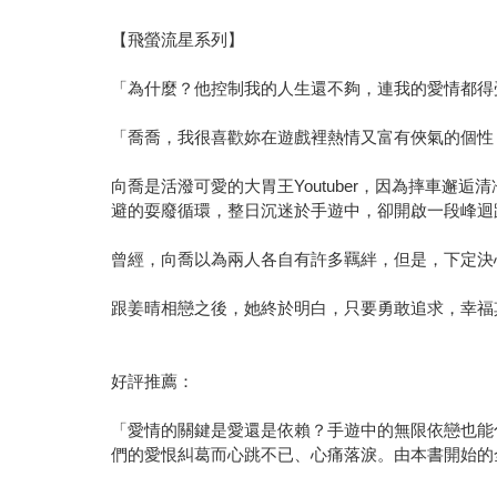
【飛螢流星系列】
「為什麼？他控制我的人生還不夠，連我的愛情都得
「喬喬，我很喜歡妳在遊戲裡熱情又富有俠氣的個性
向喬是活潑可愛的大胃王Youtuber，因為摔車
避的耍廢循環，整日沉迷於手遊中，卻開啟一段峰迴
曾經，向喬以為兩人各自有許多羈絆，但是，下定決
跟姜晴相戀之後，她終於明白，只要勇敢追求，幸福
好評推薦：
「愛情的關鍵是愛還是依賴？手遊中的無限依戀也能
們的愛恨糾葛而心跳不已、心痛落淚。由本書開始的