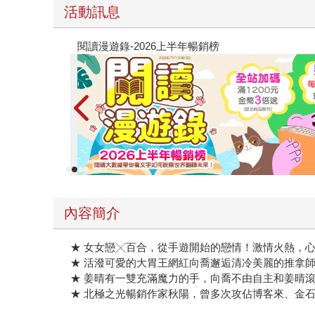
教場電影版
內容簡介
★ 女女戀╳百合，從手遊開始的戀情！激情火熱，
★ 活潑可愛的大胃王網紅向喬邂逅清冷美麗的推拿
★ 姜晴有一雙充滿魔力的手，向喬不由自主和姜晴
★ 北極之光暢銷作家秋陽，曾多次攻佔博客來、金