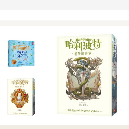
補師，坦多半是戰士，輸出多半是弓手或巫師，補師就是祭司類。以
打了「我要吃雞排啊啊啊」作為角色名稱。
美術水準很高，遊戲角色長髮飄逸美麗帥氣，在螢幕點點點看著角色
小時的放置時間，那段時間角色會自動打怪，一個晚上可以升兩級呢
第二個地圖艾菲索斯，遊戲裡的各個大陸都是用希臘古城邦命名，故
看到一個玩家朝她衝過來，朝她不停發射弓箭！
她想按快捷鍵回村莊，還沒來得及逃走，她就被殺了！
而死！
天使已經五十二級，一看遊戲的戰鬥力排行榜，那人赫然是戰鬥力排
你什麼意思？仗著戰鬥力高就可以亂殺人嗎？要不要臉啊？
原等你。有本事就來殺我！
就算衝去人馬草原跟殘酷天使對打，也只是被對方殺著玩！難道戰鬥
高胡亂砍人！
，你不如就別玩了。
點開遊戲商城，新手禮包、優惠禮包、鑽石禮包、技能禮包、造型禮
…