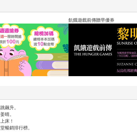
十字殺手【艾迪．弗林系列 前傳
心跳飆升。
師姜晴。
滾上床！
石堂暢銷排行榜。