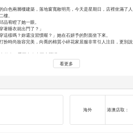
的白色兩層樓建築，落地窗寬敞明亮，今天是星期日，店裡坐滿了人
二樓。
邱品宥瞪了她一眼。
穿著睡衣就出門了？」
穿這樣嗎？妳還沒習慣喔？」她在石妍予的對面坐下來。
打扮時尚妝容完美，向喬的棉質小碎花家居服非常引人注目，更別說
那麼多的人！看再多次也不會習慣！」
！萬一遇到粉絲呢？」
看更多
，少為自己的懶惰找藉口。」
萬了！」
百萬！百萬！二十萬離百萬還差得遠呢！」
人頻道訂閱人數才十萬，我們很強了好不好？」
莓奶茶。」
港澳店取：
海外
「妳今天到底為什麼又遲到？我上回是不是說過，要是再遲到妳得禁
是有不得已的原因啦！」
妳最好有很合理的藉口。」
慌忙的說：「等我一下，我先打個大戰！」
開手遊「宙斯」登入遊戲。