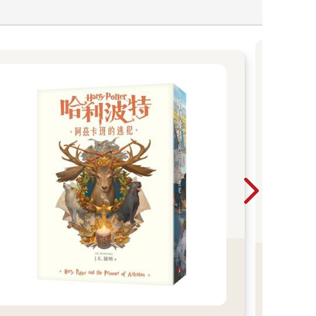
前她多半選擇弓手，對於輸出的玩法有點厭煩了，她
東奔西跑很有趣，接了任務角色會自動跑去解任務，
！
事主線是參考希臘神話，玩起來很有趣。
文
為扶
行榜第一名！所屬公會正是伺服器的第一公會「江湖
量能
家級
金典
力低就只能任人欺負嗎？
進台
為
獎」
包、坐騎禮包……各式禮包胡亂掃了一輪，也不管手
獎」
大獎