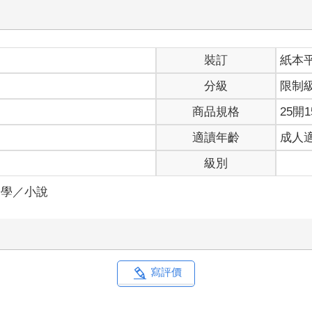
要廢掉了！」
裝訂
紙本
分已經八千多分，這個月我一定要上萬點！」她說著就按了配對。
遊戲，向喬三個月前才開始玩，說真的，她也沒想到自己會這麼沉迷
分級
限制
現在的流行趨勢啊！雖然她的強項是吃播和拍旅遊影片邊玩邊吃，畢
的嘛！不像一般ＲＰＧ多半吸引男性玩家，宙斯靠著美麗的角色造型
商品規格
25開1
很樂意投注時間心力和金錢。
適讀年齡
成人
無所不用其極吸引玩家課金，說真的，她從沒想過自己會在手遊裡砸
力應戰。
級別
就是互相廝殺，直到其中一隊的人馬都被殺光，剩下的那一隊就獲勝
是財力的比拼，此外，戰鬥技巧也很重要。
文學／小說
血，雖然輸出不是聖騎士的強項，但是聖騎士有範圍技，攻擊力夠強
行字：我要吃雞排啊啊啊已經達到五個kill數。
麼可笑的暱稱，主要是因為一開始她壓根沒想到自己會持續玩這款手
像恐怖片的開頭，其實只是颱風的外圍環流造成台南一整天的狂風暴
麵當晚餐，加了滿滿的高麗菜、玉米筍和蔥花，還煎了一片鱈魚配拉
寫評價
頭狂風暴雨，這種天氣根本不可能有雞排攤營業，她點開外送平台的a
就算她真的狠下心這麼做，雞排送到也不好吃了。
悶的躺倒在沙發上點開手機隨意滑著臉書，碰巧看到宙斯的廣告，她
職業取名字。