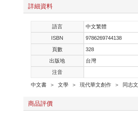
邱品宥搖頭說：「沒救了！真的沒救了！」
石妍予也搖頭說：「喬喬再繼續沉迷遊戲，整個人都
語言
中文繁體
「吼，我只是要打一下大戰，五分鐘就好了！我的積
宙斯是ＭＭＯＲＰＧ，也就是大型多人線上角色扮演
ISBN
9786269744138
不！不！她才沒有沉迷呢！身為網紅，她有必要了解
流行服飾以及配件，體驗受歡迎的手遊也是理所當然
頁數
328
裡可以遇到妹子、盡情的和妹子聊天，男性玩家當然
出版地
台灣
對！財力也是手遊的重點，遊戲公司要賺錢，當然會
胡思亂想間，大戰配對進去了，向喬趕緊打起精神全
注音
大戰將玩家分成兩隊，一隊二十個人，規則很簡單，
大戰主要比拼戰力，戰力來自裝備和造型，說穿了就
中文書
＞
文學
＞
現代華文創作
＞
同志
向喬的角色是聖騎士，聖騎士的優勢是耐打又可以補
近的敵人掃光，kill數轉眼來到五人，螢幕上也出現一
說到她在遊戲裡為什麼會取「我要吃雞排啊啊啊」這
商品評價
那是個夜黑風高的晚上，外頭下著狂風暴雨，說得好
向喬很愛吃，冰箱裡囤積了許多食材，她煮了博多拉
儘管如此，半夜裡她卻莫名的想吃雞排，問題是，外
氣，她也不好意思讓外送員冒著狂風暴雨送雞排來，
不管怎樣都不可能吃到好吃的雞排，認清這點，她氣
勢磅礡畫質精緻，看起來還不錯，她就創立了角色選
相關主題