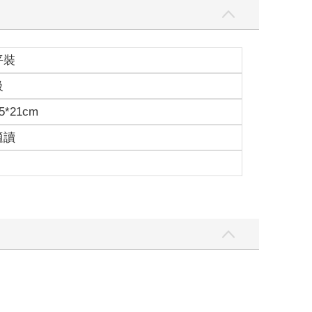
平裝
。
級
竟是個漂亮的女孩子，她也會介紹化妝品、保養品和
吸引不少女性玩家，也讓這款手遊大受歡迎，在手遊
5*21cm
適讀
這麼多錢……
。
就可以一次幹掉許多敵人！就像現在，她一口氣將附
遊。
雨。
麵吃。
pp，果然沒有雞排，就算真的有，這麼惡劣的天
隨手點了下載，下載完點進遊戲，遊戲開頭的動畫氣