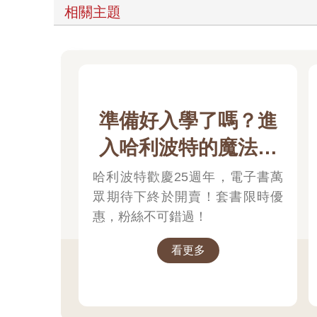
她玩過不少這種類型的遊戲，職業不外乎坦、輸出和
決定這一次當補師，選擇聖騎士作為職業。
至於角色名字，肚子正餓好想吃雞排，她毫不猶豫就
從新手村米利都開始解任務，遊戲的背景精緻漂亮，
不需要手動讓角色移動，玩起來很輕鬆，每天都有八
興沖沖的玩了五天，向喬已經離開新手村米利都來到
準備好入學了嗎？進
夜裡，她正在野外跟一群半人半馬的怪物廝殺，突然
她轉身就逃，對方卻追上來，眼看著血量迅速減少，
入哈利波特的魔法世
螢幕上出現觸目驚心的一行字：你已經因為殘酷天使
氣氣氣氣死人了！她火冒三丈的搜尋那個玩家，殘酷
界
哈利波特歡慶25週年，電子書萬
夜雨十年燈」。
眾期待下終於開賣！套書限時優
她不假思索就在伺服器的公共頻道飆罵：殘酷天使，
殘酷天使馬上回了：你也可以來砍我啊！我在人馬草
惠，粉絲不可錯過！
可惡，仗著自己戰力高欺負人嗎？氣死人了！
沒錯，她才三十六級，不可能打贏五十二級的玩家，
看更多
她憤怒的回話說：只有水準低劣的畜牲才會仗著戰力
殘酷天使立刻回了：遊戲本來就是比戰力，沒錢衝等
她更加火大了，說什麼沒錢？誰沒錢了！她不假思索
機一直收到刷卡的訊息通知，她就是瘋狂的買買買…