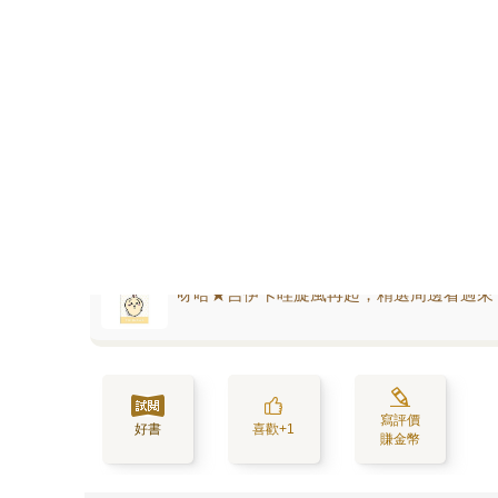
呀哈★吉伊卡哇旋風再起，精選周邊看過來
寫評價
好書
喜歡+1
賺金幣
活動訊息