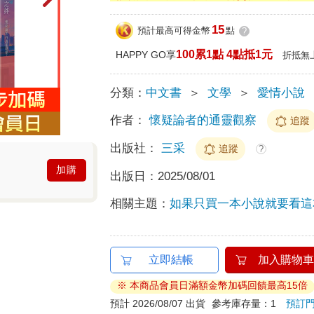
15
預計最高可得金幣
點
?
100累1點 4點抵1元
HAPPY GO享
折抵無
分類：
中文書
＞
文學
＞
愛情小說
作者：
懷疑論者的通靈觀察
追蹤
出版社：
三采
追蹤
?
加購
出版日：
2025/08/01
相關主題：
如果只買一本小說就要看這
立即結帳
加入購物車
※ 本商品會員日滿額金幣加碼回饋最高15倍
預計 2026/08/07 出貨
參考庫存量：1
預訂