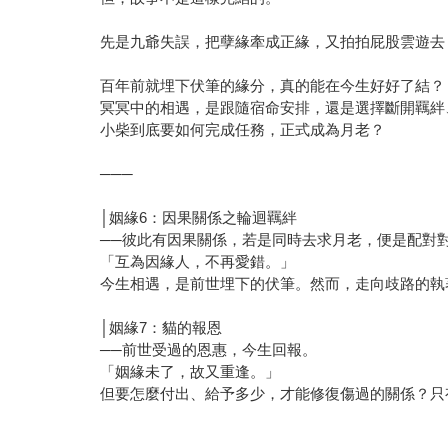
先是九爺失誤，把孽緣牽成正緣，又拍拍屁股雲遊去
百年前就埋下伏筆的緣分，真的能在今生好好了結？
冥冥中的相遇，是跟隨宿命安排，還是選擇斷開羈絆
小柴到底要如何完成任務，正式成為月老？
───
│姻緣6：因果關係之輪迴羈絆
──彼此有因果關係，若是同時去求月老，便是配對
「互為因緣人，不再愛錯。」
今生相遇，是前世埋下的伏筆。然而，走向歧路的執
│姻緣7：貓的報恩
──前世受過的恩惠，今生回報。
「姻緣未了，故又重逢。」
但要怎麼付出、給予多少，才能修復傷過的關係？只