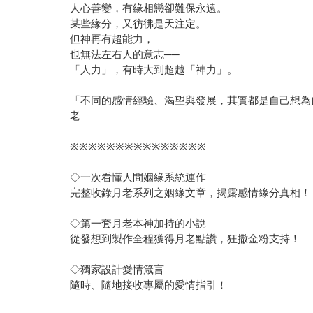
人心善變，有緣相戀卻難保永遠。
某些緣分，又彷彿是天注定。
但神再有超能力，
也無法左右人的意志──
「人力」，有時大到超越「神力」。
「不同的感情經驗、渴望與發展，其實都是自己想為
老
※※※※※※※※※※※※※※※
◇一次看懂人間姻緣系統運作
完整收錄月老系列之姻緣文章，揭露感情緣分真相！
◇第一套月老本神加持的小說
從發想到製作全程獲得月老點讚，狂撒金粉支持！
◇獨家設計愛情箴言
隨時、隨地接收專屬的愛情指引！