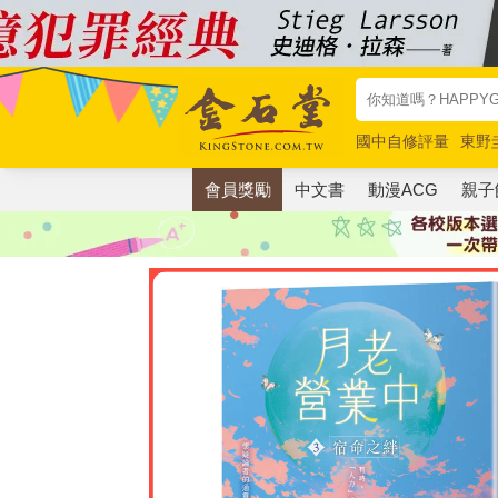
國中自修評量
東野
唯紅花綻放
奧德賽
會員獎勵
中文書
動漫ACG
親子