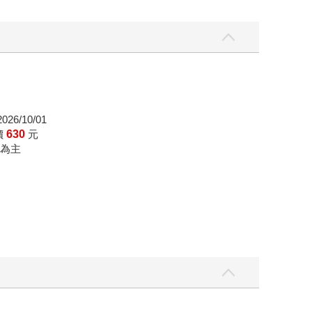
26/10/01
價
630
元
為主
三采童書滿額送