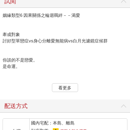
試閱
姻緣類型6 因果關係之輪迴羈絆－－渴愛
牽成對象
討好型單戀症vs身心分離愛無能病vs白月光濾鏡症候群
你談的不是戀愛。
是命運。
---
看更多
殯儀館獨立空間內，孤寒涼冷，只有強力排氣運轉聲。四面是白
亮磁磚，不鏽鋼檯上置大體，一旁工作檯面，整齊排列著工具。
配送方式
防腐福馬林、大體清潔劑、吸水紙、紗布、手術剪、縫合羊腸
線……。
國內宅配：本島、離島