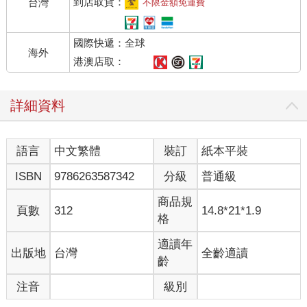
玄英置身其中，自在熟練地操作工具。
到店取貨：
台灣
不限金額免運費
這是另一個沉浸式世界，這世界有嗆鼻的消毒水味，非一般人可
國際快遞：全球
以忍；環境嚴肅，更需強大心臟。常常面對受損嚴重的大體，情
海外
緒也變得克制壓抑，好容易就看淡身外物，更重視精神的潔淨。
港澳店取：
比如，愛得專一又純粹。
詳細資料
但是……用情深的人，會有好下場嗎？
語言
中文繁體
裝訂
紙本平裝
人人歌頌情深可貴，然而看看新聞讀讀八卦，痴情人往往沒有好
下場，負心人轉頭愛新歡。多情不壽似乎是真的，到底該不該認
ISBN
9786263587342
分級
普通級
真去愛誰？
商品規
頁數
312
14.8*21*1.9
玄英不時變換姿勢，減輕久站的腿部不適。她利用塑形棉填充塌
格
陷的臉頰，抽取金屬絲固定凹折的手臂，排放夾板支撐歪損的小
腿。
適讀年
出版地
台灣
全齡適讀
齡
她頻頻伸展酸痛的腰，才能一再彎身縫合破裂臉皮，又在凹陷軟
注音
級別
爛處塞入海綿填充物。終於在細心處理後，大體漸漸完整。