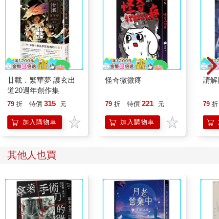
樂煎起雞腿排，不忘架妥手機，跟遠端的中東男子視訊。
「哈囉，Maximus。」
「Oh honey, how are you today? You are my everything. I think
about you every second of the day.」
廿載．繁華夢 護玄出
怪奇微微疼
請解
廚房響起親暱的英文對話，討論近況、世界局勢，情話綿綿。當
道20週年創作集
男方開始聊起他正在執行的祕密軍事任務，討論幾時要來台灣會
面時，螢幕小方格中，淑惠的臉旁突然出現女兒陰沉的臉。
315
221
79
折
特價
元
79
折
特價
元
79
折
加入購物車
加入購物車
「Get out, I've already called the police, scammer.」玄英怒斥詐
騙仔。瞬間斷訊。
其他人也買
「搞什麼？我跟朋友在講話！」
「這詐騙妳不知道？」
「我知道啊，他想詐騙我的錢，我就詐騙他陪聊天。不然呢，女
兒會誇我漂亮叫我寶貝？我要靠妳哄，都不知道要糙老幾歲。要