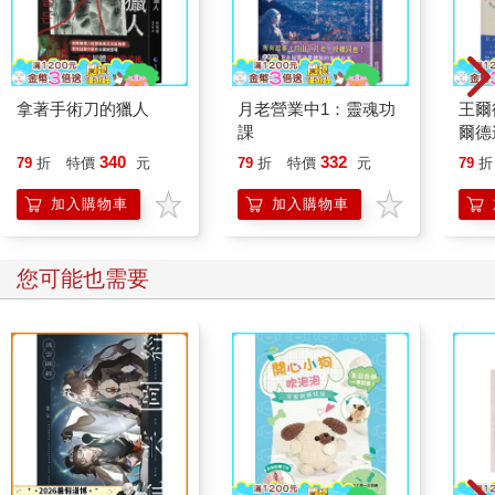
是怕我被詐騙就多陪陪我，像陪周樂明那樣耐心，我就阿彌陀佛
感激不盡。」
好喔，家人莫翻舊帳喔。玄英撤退，溜回客廳縫包包。
拿著手術刀的獵人
月老營業中1：靈魂功
王爾
王女士才不饒她，追進客廳罵：「妳碰上的才是詐騙仔，什麼甜
課
爾德
言蜜語都不用，什麼責任都不必扛，就這樣曖昧不明耗掉妳青
紀念
340
332
79
折
特價
元
79
折
特價
元
79
折
春！時間是金錢，青春也是錢，那小子幾時還錢來？」
樂王
加入購物車
加入購物車
她罵完回廚房，端一盆葡萄上桌，玄英見了抗議。「又是麝香葡
萄？跟妳說台灣的就很好吃，幹嘛吃進口的？妳不要月底錢花光
又跟我借。」
其他人也看
「這叫生活品質，妳懂嗎？」
「這叫『華而不實』。」
「總比妳白花花付出， 啥都沒『實』到得好。不對，有實到，
『蝕本』。」王女士拿手機，狂拍菜餚，又坐下，端起紅酒，濾
鏡大開，微笑搞自拍，臉紅紅地發給朋友看。