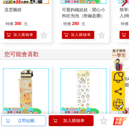
見媽媽笑得一臉陶醉，熱絡地跟對方叮叮咚咚Line 起來，玄英立
日本恐怖傳說(124則發
午後最後的草地
不便
即猜到怎麼回事。
生在身邊的詭異故事)
221
300
79
折
特價
元
79
折
特價
元
79
折
「又是哪個小男友？」
加入購物車
加入購物車
「想看嗎？哪，帥吧？」她展示手機相片，宛如大學生的白淨小
鮮肉，不知又是從哪個交友軟體聊來的。
您可能也需要
「人家知道妳快六十還有老公嗎？」玄英坐下吃飯。
「就線上曖昧，提這幹嘛？」
「妳這也算詐騙。」被傷過的小鮮肉不計其數啊。熱衷曖昧，拒
絕負責，一旦對方認真，又裝誤會一場，玄英不解這樣蜻蜓點
水，到處沾惹的愛情，有什麼意義？
「妳爸又沒意見，我們都說好各玩各的。」
「那麼想玩，為什麼不離婚？」
流雲圖經
可愛鉤織娃娃：開心小
簡單
狗吹泡泡（附鑰匙圈）
入(