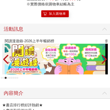
※實際價格依購物車結帳為主
加入購物車
活動訊息
閱讀漫遊錄-2026上半年暢銷榜
飢
內容簡介
★書店排行榜好評熱銷★