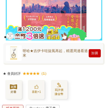
呀哈★吉伊卡哇旋風再起，精選周邊看過
加購
來
★
會員好評
★★★★★（1）
寫評價
好書
喜歡+1
賺金幣