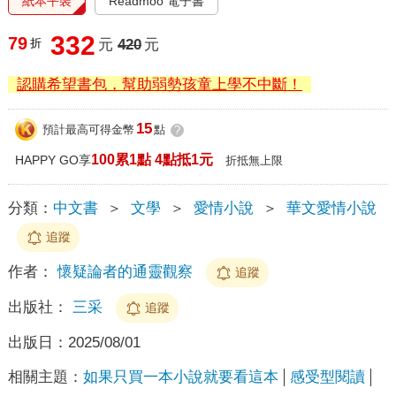
紙本平裝
Readmoo 電子書
332
79
折
元
420
元
認購希望書包，幫助弱勢孩童上學不中斷！
15
預計最高可得金幣
點
?
100累1點 4點抵1元
HAPPY GO享
折抵無上限
分類：
中文書
＞
文學
＞
愛情小說
＞
華文愛情小說
追蹤
作者：
懷疑論者的通靈觀察
追蹤
出版社：
三采
追蹤
出版日：
2025/08/01
相關主題：
如果只買一本小說就要看這本
感受型閱讀