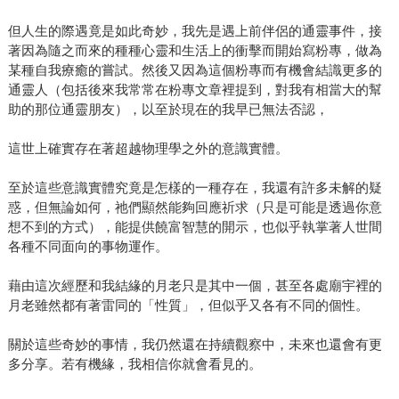
但人生的際遇竟是如此奇妙，我先是遇上前伴侶的通靈事件，接
著因為隨之而來的種種心靈和生活上的衝擊而開始寫粉專，做為
某種自我療癒的嘗試。然後又因為這個粉專而有機會結識更多的
通靈人（包括後來我常常在粉專文章裡提到，對我有相當大的幫
助的那位通靈朋友），以至於現在的我早已無法否認，
這世上確實存在著超越物理學之外的意識實體。
至於這些意識實體究竟是怎樣的一種存在，我還有許多未解的疑
惑，但無論如何，祂們顯然能夠回應祈求（只是可能是透過你意
想不到的方式），能提供饒富智慧的開示，也似乎執掌著人世間
各種不同面向的事物運作。
藉由這次經歷和我結緣的月老只是其中一個，甚至各處廟宇裡的
月老雖然都有著雷同的「性質」，但似乎又各有不同的個性。
關於這些奇妙的事情，我仍然還在持續觀察中，未來也還會有更
多分享。若有機緣，我相信你就會看見的。