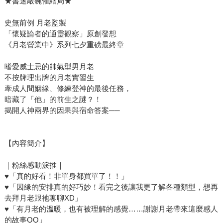
★書迷敲碗催結局★
史無前例 月老監製
「懷疑論者的通靈觀察」原創發想
《月老營業中》系列七夕重磅最終章
嗜愛威士忌的帥氣型男月老
不按牌理出牌的月老實習生
牽成人間姻緣、修練登神的最後任務，
暗藏了「他」的前生之謎？！
揭開人神兩界的因果與宿命答案──
【內容簡介】
｜粉絲感動淚推｜
♥「真的好看！非單身都買單了！！」
♥「因緣的安排真的好巧妙！看完之後讓我更了解各種類型，想再
去拜月老跟祂聊聊XD」
♥「有月老的溫暖，也有被理解的感覺……謝謝月老帶來這麼感人
的故事QQ」