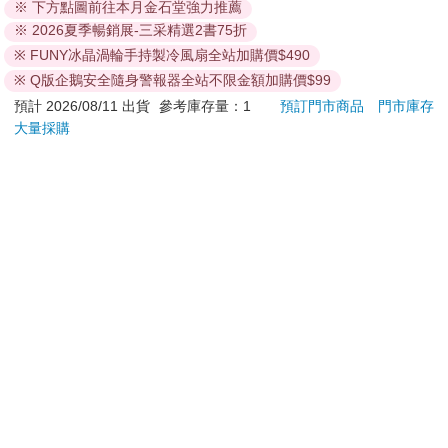
「妳懂什麼離婚？那不是兩個人分，是兩個家族甚至房屋汽車不
300
280
特價
元
特價
元
特價
動產的災難，唯一得利的只有拿錢辦事的律師。我們婚內失戀，
離而不分，這樣最聰明。」
加入購物車
加入購物車
「你們兩個一下交男朋友，一下換女朋友，搞得我很混亂。」
您可能會喜歡
「這樣就混亂，代表妳太淺。放心，再亂也沒幾年，以後繼承遺
產就知道，沒有小爸小媽小弟弟小妹妹吵著跟妳爭產，多好。這
就是父母對兒女的愛，總是看得比兒女遠，就算兒女不領情。」
「我又沒說你們對我不好，我只是不喜歡你們褻瀆愛情。」
「愛情？齁，好，我們就來討論愛情。」王女士啜一口紅酒，雙
手抱胸，戰力拉滿。
糟，玄英警覺到自己不慎搞出另一戰場了……。
IMPACT卡皮巴拉水豚
吉伊卡哇 可愛小貼紙-
AL
水壺(500ml)#米黃色
黃
誌國
「我看見新聞了，我知道周樂明拿冠軍了，他很感謝妳，然後
IM00B18YL
140
539
38
特價
元
95
折
特價
元
250
呢？又怎樣？記者問他你們的關係，他說什麼隱私啦，怕給妳壓
力啦……這就是場面話。他怕什麼？他就不敢把關係說死。妳
加入購物車
加入購物車