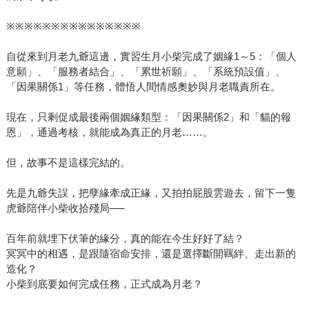
※※※※※※※※※※※※※※※
自從來到月老九爺這邊，實習生月小柴完成了姻緣1～5：「個人
意願」、「服務者結合」、「累世祈願」、「系統預設值」、
「因果關係1」等任務，體悟人間情感奧妙與月老職責所在。
現在，只剩促成最後兩個姻緣類型：「因果關係2」和「貓的報
恩」，通過考核，就能成為真正的月老……。
但，故事不是這樣完結的。
先是九爺失誤，把孽緣牽成正緣，又拍拍屁股雲遊去，留下一隻
虎爺陪伴小柴收拾殘局──
百年前就埋下伏筆的緣分，真的能在今生好好了結？
冥冥中的相遇，是跟隨宿命安排，還是選擇斷開羈絆、走出新的
造化？
小柴到底要如何完成任務，正式成為月老？