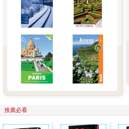
拍精緻女性的下班生活了，而她的寶貝獨生女則是粗糙對照組。
看看女兒千篇一律的馬尾髮型，舊牛仔帆布大包，駝色老外套，
黑色直筒褲，中性平底鞋……嘖嘖嘖，已經夠老氣了，現在那只
被她嫌棄無數次的包包終於完蛋了。
「英英啊，妳賺的錢我都沒拿，怎麼連個包都捨不得換？用到直
接裂開，我也是服了。」
保溫瓶丟向女兒，玄英接住，抱著底部破洞的包，單手開門進
屋。
媽媽跟在後頭抗議。「保溫瓶也是，那麼多刮痕還不換？妳這樣
人家還以為我Vivienne吝嗇。也不想想妳媽在服裝公司工作，顧
一下我門面好嗎？」
王淑惠不喜歡菜市場名，給自己取了時髦英文名。
推薦必看
精緻的王女士一回家，沐浴更衣，換絲質洋裝，點精油蠟燭，哼
著歌進廚房料理蔬果沙拉，還打了養顏蘋果汁，按下法國香頌音