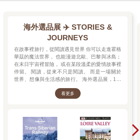
人生也從破碎拼湊到完整。
玄英不讓周爸告訴樂明，這些年，拿房屋貸款作手術費是遠遠不
夠的，她暗中支援大量金錢，還因無力請看護，自願跟周爸輪流
海外選品展 ✈️ STORIES &
照顧樂明。幸好，周樂明總算好起來，不但工作順利，如今更拿
JOURNEYS
下調酒賽冠軍。
在故事裡旅行，從閱讀遇見世界 你可以走進霍格
了不起，玄英想到眼睛就紅了。她為他驕傲，她與有榮焉。
華茲的魔法世界， 也能漫遊北歐、巴黎與冰島；
處理完大體，洗了澡，玄英換上乾淨衣服，回家。
在末日宇宙裡冒險， 或在某段溫柔的愛情故事裡
停留。 閱讀，從來不只是閱讀。 而是一場關於
世界、想像與生活感的旅行。 海外選品展，1折
起 限量空運商品，先搶先贏 週週商品更新
當玄英拎著工具箱，揹著大帆布包爬上五樓住家時，老舊帆布包
看更多
底突然迸裂，銀色保溫瓶滾落——
「唉呦！」後方響起媽媽的驚呼聲。
王淑惠拾起保溫瓶。跟樸素女兒不同，在服裝公司上班的王女
士，一身豔紅靚裝，戴時髦貝雷帽，大波浪捲髮，妝容精緻，五
十八歲仍像摩登女性，與其說是她媽媽，更像是姐姐。她可以去