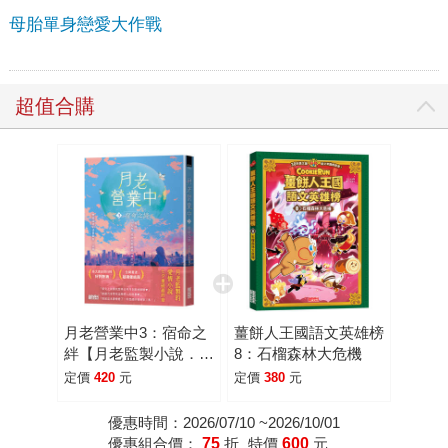
母胎單身戀愛大作戰
超值合購
月老營業中3：宿命之
薑餅人王國語文英雄榜
絆【月老監製小說．好
8：石榴森林大危機
評暢銷最終回】
定價
420
元
定價
380
元
優惠時間：2026/07/10 ~2026/10/01
優惠組合價：
75
折
特價
600
元