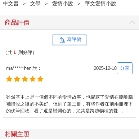
中文書
＞
文學
＞
愛情小說
＞
華文愛情小說
她常這樣獨自面對亡者，在反覆修補過程裡忘記時間流逝。
大學畢業後，她原本跟周樂明一起進陶藝公司，哪知後來周樂明
商品評價
出意外，她想幫周爸爸才轉至高薪的殯葬業，跟著前輩學習大體
修復。本來就喜歡雕塑，修復大體，別人覺得恐怖，做久了，玄
英也習慣了。能把破碎軟爛的，重新完整建立撐起，她認為這也
寫評價
是一種藝術的實踐。
（共
1
則好評）
可惜媽媽老覺得她是為愛犧牲。
分享
ma******hen 說：
2025-12-18
這哪叫犧牲呢？與其當個不食人間煙火、浪漫的大藝術家，能務
實賺錢又能撫慰亡者親屬，她感覺自己更偉大。這也許是她虛
榮，又或者是有自知之明。外貌平庸，不擅社交的自己，更適合
當遺體修復員，還能掙得滿意報酬。
雖然基本上是一個個不同的愛情故事，也揭露了愛情在脫離腦
補階段之後的不美好。但到了第三冊，有將作者在前兩冊埋下
死人不生事，也不鬧情緒，撇開環境需克服，她對這工作很滿
意。做出成績後，轉成自由接案，時間更彈性，對工作也更滿意
了。
相關主題
這一路縫合修補的職涯中，在她跟周爸爸輪流照顧下，周樂明的