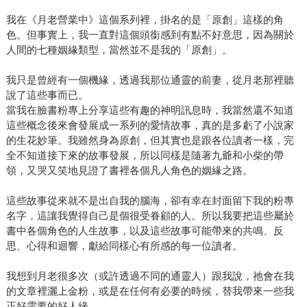
我在《月老營業中》這個系列裡，掛名的是「原創」這樣的角
色。但事實上，我一直對這個頭銜感到有點不好意思，因為關於
人間的七種姻緣類型，當然並不是我的「原創」。
我只是曾經有一個機緣，透過我那位通靈的前妻，從月老那裡聽
說了這些事而已。
當我在臉書粉專上分享這些有趣的神明訊息時，我當然還不知道
這些概念後來會發展成一系列的愛情故事，真的是多虧了小說家
的生花妙筆。我雖然身為原創，但其實也是跟各位讀者一樣，完
全不知道接下來的故事發展，所以同樣是隨著九爺和小柴的帶
領，又哭又笑地見證了書裡各個凡人角色的姻緣之路。
這些故事從來就不是出自我的腦海，卻有幸在封面留下我的粉專
名字，這讓我覺得自己是個很受眷顧的人。所以我要把這些屬於
書中各個角色的人生故事，以及這些故事可能帶來的共鳴、反
思、心得和迴響，獻給同樣心有所感的每一位讀者。
我想到月老很多次（或許透過不同的通靈人）跟我說，祂會在我
的文章裡灑上金粉，或是在任何有必要的時候，替我帶來一些我
正好需要的好人緣。