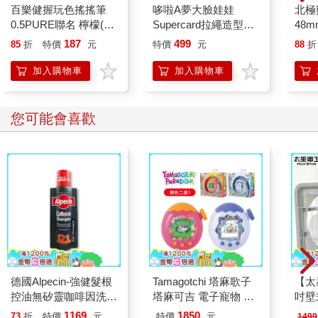
百樂健握玩色搖搖筆
哆啦A夢大臉娃娃
北極
傳奇理想家竟來祭弔我的爸爸。那說明爸對民主的貢獻比我以為
0.5PURE聯名 檸檬(限
Supercard拉繩造型悠
48
的還大。事實上，爸從沒對我或薈說過那些事，我們會知道，全
量)
遊卡【受託代銷】
187
499
是因某次媽說溜了嘴：「妳們最好好自為之。爸爸把錢都拿給民
85
折
特價
元
特價
元
88
折
主運動了，不會留太多給妳們的！」當時我們以為媽誇大其詞，
加入購物車
加入購物車
但或許，我們都錯了。
我望見場中一張張驚愕的臉，意識到，爸有許多事沒讓我們知
道，也沒讓朋
您可能會喜歡
友們知道，他就是那樣自己一個人藏著。我感到悲哀，悲哀中混
雜著驕傲。
許先生張開雙手，輕放在媽的肩上，媽立刻嗚咽起來。
許先生輕聲說：「淑娟，我知影，我知影……」
許先生握住我的手，溫柔地安慰。我說不出話，只好不停地用力
點頭。
許先生彎下脖子，握住薈的手。薈姿態僵硬地任手被握。
許先生起步走開。我轉頭看，身旁的薈像正在進行某種困難的思
考。
「怎麼了？」我問。
「啊？」薈嚇了一跳。
德國Alpecin-強健髮根
Tamagotchi 塔麻歌子
【太
「妳在幹嘛？」我又問。
控油無矽靈咖啡因洗髮
塔麻可吉 電子寵物 樂
吋壁
「剛剛那就是許淳一嗎？」薈望向許先生道，「姊，他最近有什
凝露375ml/瓶-C1強健
園系列（熱帶橙果／極
機)
1169
1850
73
折
特價
元
特價
元
1499