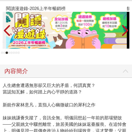
閱讀漫遊錄-2026上半年暢銷榜
飢
內容簡介
人生總會遭遇無形卻又巨大的矛盾，何謂真實？
當認知瓦解，如何踏上內心平靜的道路？
新銳作家林意凡，直指人心幽微破口的犀利之作
妹妹姚謙薈失蹤了，音訊全無。明儀回想起一年前的那場變故
——父親姚文中驟然離世，旅居美國的妹妹返臺服喪。在追悼會
上，明儀見證一群傳奇政治人物紛紛到場致意，這才驚覺：父親