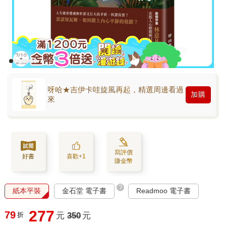
呀哈★吉伊卡哇旋風再起，精選周邊看過
加購
來
寫評價
好書
喜歡+1
賺金幣
?
紙本平裝
金石堂 電子書
Readmoo 電子書
277
79
折
元
350
元