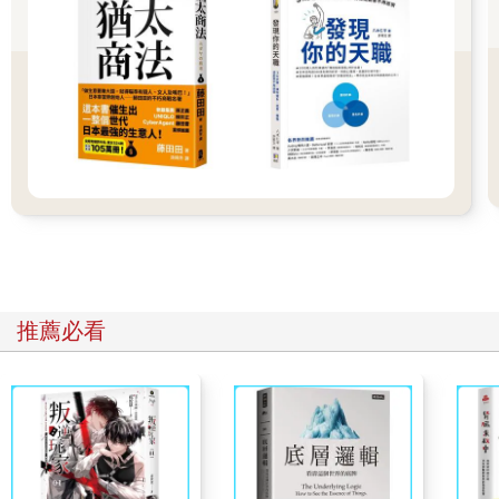
科學，這份天賦就轉成了對哲學的熱衷。我小時候不喜歡睡覺，
有時偷偷爬下床走晃，就常見爸一個人就著小燈，窩在沙發裡讀
哲學家們的著作。我一直認為，爸的至交是哪位提中秋禮盒來拜
訪的叔叔，而是羅素與培根呢。
下午，我與薈待在後面的小房間，不去管外頭祭弔的情況。一陣
子以後，我因某事需要走回會場，結果，我就站在會場的前方，
不敢相信自己眼前所見。偌大會場裡嗡嗡嗡的都是交談聲。好幾
排座位上坐滿婦人，一個個皆著質地上好的衣服，用描出了粗黑
輪廓的精明眼睛打量彼此，一邊還忙碌不已地交談著。媽就坐在
她們中間，神情輕鬆地和人聊天。某位婦人越過兩排座位朝媽叫
道：「我上次也有到那裡哩。」某位婦人對一位經過的男子揚聲
說：「啊帥哥——帥哥你也來了。」某位婦人滿臉都在盤算的樣
子。某位婦人高聲笑出……。
推薦必看
當時，我望著這些人們，想抬手揮舞，想大喊，可緊接著我理解
到憑弔爸的只有我自己一人，胸口一緊，就猝地轉身離開了。
我不知走了多久，才想起小房間的方向。
薈不在小房間裡。我坐下，試圖冷靜。
外頭那些人上完香仍留在會場，又與媽熟絡，想必是爸生前時常
往來的朋友。在他們之中若是男的，或許自認是爸的至交；若是
女的，或許曾在某夜致電給爸尋找自己的丈夫。但是，在這種時