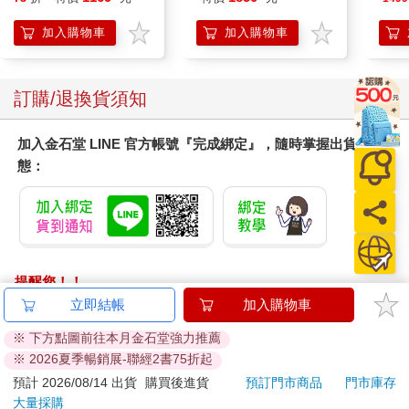
麼事嗎？」
髮根(護髮洗髮精/男士
地冰雪）
「怎麼這樣問……妳回來後沒看這裡的新聞？ 許先生早退隱政壇
調理頭皮洗髮液/0矽靈
加入購物車
加入購物車
滋潤洗頭髮水/一般髮
了，前陣子卻突然出來開記者會宣布說他要退出W黨。新聞鬧很
質適用)
大啊。」
「喔。」薈自言自語道，「可是，我感覺到的不是那種，是別的
訂購/退換貨須知
什麼。是什麼呢？」
「妳感覺到的？」
加入金石堂 LINE 官方帳號『完成綁定』，隨時掌握出貨動
「沒什麼。我只是感覺到他很痛苦。」薈說，一面似乎在消化自
態：
己說的話。
提醒您！！
金石堂及銀行均不會請您操作ATM! 如接獲電話要求您前往
立即結帳
加入購物車
ATM提款機，請不要聽從指示，以免受騙上當！
※ 下方點圖前往本月金石堂強力推薦
※ 2026夏季暢銷展-聯經2書75折起
退換貨須知：
**提醒您，鑑賞期不等於試用期，退回商品須為全新狀態**
預計 2026/08/14 出貨
購買後進貨
預訂門市商品
門市庫存
大量採購
依據「消費者保護法」第19條及行政院消費者保護處公告之