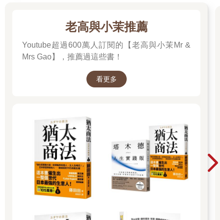
我不滿意薈的回答，不過當下已無心繼續這類話題。薈沒再說什
麼，只垂下眼，返身幫我關好衣櫃門，出去了。
老高與小茉推薦
爸的喪禮，終依媽的意見，請禮儀公司來辦理了。我事前收到手
冊，知悉流程。但到了當天，當我隨媽和薈走向偌大會場中的小
Youtube超過600萬人訂閱的【老高與小茉Mr &
小靈堂，而我看到白菊花叢中有張黑白相片，相片裡一張臉有兩
Mrs Gao】，推薦過這些書！
道濃眉與嚴肅雙眸真是爸的時候，無預警的，我就感到所有緣由
難解的悲愴由全身各組織溶出，噴發，變成鹹水，淹沒過地板、
看更多
人，還有白花叢了。有人對我說些什麼。有人抓住我的胳肢窩往
上抬。我瞥見前方的媽，她高瘦的身仍舊朝著白花叢，只有臉扭
轉向我，用紅腫眼睛驚懼地盯著我瞧。我望著那雙眼，心想，今
後，我就是位孤兒了吧。
後來，爸的商會朋友們陸續到場。我已靠自己控制好了情緒，卻
依然躲在一旁，沒想要隨媽去招呼接待。我會這樣可能也是因
為，在我心目中，爸與他這些朋友們完全不同。
首先不同的是氣質。爸雖經營中小企業，卻散發出一種讀書人的
氣質，因為他讀非常多書，並且不只自己讀，他會挑重要的西方
經典，勾選我必讀的章節，再交給我讀。再不同的是思維模式。
爸的腦不是商人那種，而是數學家那種的。姑姑們就說過，爸從
小展露驚人的數學天賦，因此他由鄉下到城市讀高中時，得以突
破周遭對鄉下人的歧視，嶄露頭角。不過，後來爸沒能出國從事