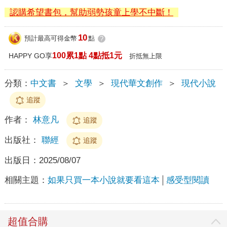
認購希望書包，幫助弱勢孩童上學不中斷！
10
預計最高可得金幣
點
?
100累1點 4點抵1元
HAPPY GO享
折抵無上限
分類：
中文書
＞
文學
＞
現代華文創作
＞
現代小說
追蹤
作者：
林意凡
追蹤
出版社：
聯經
追蹤
出版日：
2025/08/07
相關主題：
如果只買一本小說就要看這本
感受型閱讀
超值合購