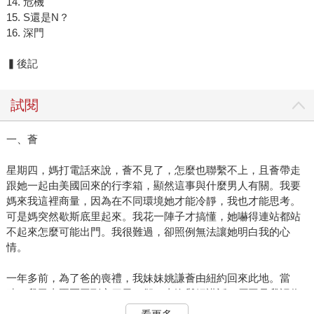
14. 危機
15. S還是N？
16. 深門
▍後記
試閱
一、薈
星期四，媽打電話來說，薈不見了，怎麼也聯繫不上，且薈帶走
跟她一起由美國回來的行李箱，顯然這事與什麼男人有關。我要
媽來我這裡商量，因為在不同環境她才能冷靜，我也才能思考。
可是媽突然歇斯底里起來。我花一陣子才搞懂，她嚇得連站都站
不起來怎麼可能出門。我很難過，卻照例無法讓她明白我的心
情。
一年多前，為了爸的喪禮，我妹妹姚謙薈由紐約回來此地。當
時，我已由園區回到家四天，卻一直沒與媽講話，原因是我認為
該將爸的骨灰帶回爸的老家，埋在菜園裡一棵番石榴樹下，媽卻