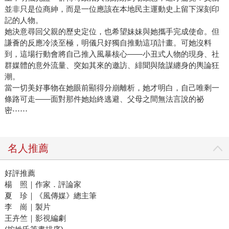
並非只是位商紳，而是一位應該在本地民主運動史上留下深刻印
記的人物。
她決意尋回父親的歷史定位，也希望妹妹與她攜手完成使命。但
謙薈的反應冷淡至極，明儀只好獨自推動這項計畫。可她沒料
到，這場行動會將自己推入風暴核心——小丑式人物的現身、社
群媒體的意外流量、突如其來的邀訪、緋聞與陰謀纏身的輿論狂
潮。
當一切美好事物在她眼前顯得分崩離析，她才明白，自己唯剩一
條路可走——面對那件她始終逃避、父母之間無法言說的祕
密⋯⋯
名人推薦
好評推薦
楊 照｜作家．評論家
夏 珍｜《風傳媒》總主筆
李 崗｜製片
王卉竺｜影視編劇