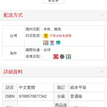
看更多
堅持由禮儀公司接手，按傳統的方式舉辦喪禮。所以，薈回來隔
天就至我房間，不完全進來而是站在靠門處的，問我為什麼那麼
堅持，與媽不就是作法不同而已嘛。薈十五歲被爸送至美國，自
配送方式
那以後，就算她偶爾回來，我倆也不曾至彼此的房間聊天。那
天，我倆都表現得很不自然。
國內宅配：本島、離島
我察覺到薈是媽派來說服我的，因此，心裡雖想，事的本質是爸
對我的意義不同於爸對媽的意義，嘴上卻只答說，那樣的喪禮不
到店取貨：
台灣
不限金額免運費
是爸的喪禮。薈由門口移進來幾步，背靠衣櫃，表情似是聽不懂
我的意思。我心裡奇怪她，一面解釋道，爸一生反抗權威，痛斥
國際快遞：全球
迷信，是位理性主義者，並且由於頭腦清楚所以還是位純粹的理
海外
性主義者，他生前的遺憾是沒能出國從事科學。現在，他過世
港澳店取：
了，卻得忍受我們替他辦一場基於迷信的喪禮？ 媽想按傳統辦
理，不過是因為太在乎人們的觀感。媽總是這樣，她卻不想想，
詳細資料
按禮儀公司的流程辦完以後，人們會認為爸是位迷信的人了。迷
信是什麼？ 是去相信謊言，並用行為認證謊言！ 爸一生渴求真
相，最討厭的就是謊言，薈卻贊成媽，難道，薈對爸竟了解得那
語言
中文繁體
裝訂
紙本平裝
麽少嗎？
我說話的時候，薈一直用那雙眼尾上翹、和爸一模一樣的大眼睛
ISBN
9789570877342
分級
普通級
看我，偶爾轉來她圓鼓鼓很漂亮的後腦勺，以手扯著紮歪的細軟
馬尾在玩——薈的長相是我喜歡的那種，我自己卻同媽一樣長了
商品規