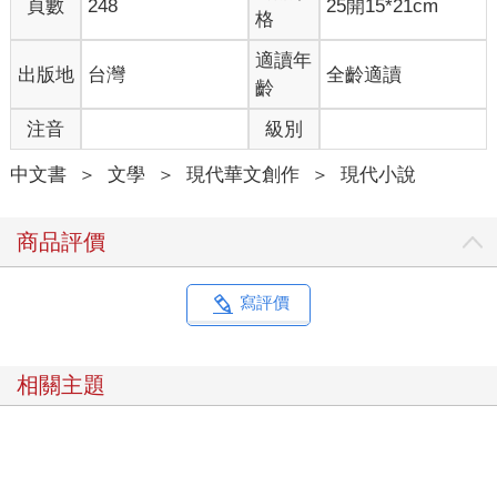
頁數
248
25開15*21cm
對瞇瞇眼——然而，當我以結語質問她時，她卻立即轉開雙眼，
格
淡然眼神使我想起多年前爸帶我們去黃石公園，我與她一起在禮
品店挑選上的某張明信片；明信片中是一隻在野地眺望遠方的小
適讀年
出版地
台灣
全齡適讀
赤狐。
齡
我看得出她不贊同我。果然，她只沉默一下子，就拐彎抹角地反
注音
級別
對我了。她在長篇大論中強調式的一連說了好幾次「屑屑」，看
來真在乎自己說的那些事情。
中文書
＞
文學
＞
現代華文創作
＞
現代小說
薈的論述是，她小時候迷過演化論，然後又迷上那種視人類為直
立行走之化學反應集合體的概念，然後有一天，不知怎麼的，她
突然意識到人的認知如果包含科學，也只是一些如屑屑般的資
商品評價
訊，是來自科學殿堂中也如屑屑般、隨時就不會成立的知識，自
那以後，雖周遭各式各樣假設總因混和了些科學屑屑而得以凝
固、堅實，她仍盡力不要落入陷阱。要怎麼做？對這問題，她的
寫評價
回答是：「就是一個人得克制自己的一廂情願嘛，想去混合主觀
想法與科學屑屑的一廂情願。」
薈說完後，我在意的不是她反對我，而是她聽來像個沒有明確精
相關主題
神指引的人，且以爲她自己那樣比較優越！ 我問她，一個人如果
沒有主體思想，怎麼在現實生活裡運行呢？ 她瞪著我，那雙眼尾
上翹的大眼睛不似過去總像在做夢卻仍很亮，說她就算認為一個
人能習得的知識只是屑屑，卻還願意相信這世間存有答案，而她
是可能尋找得到的。