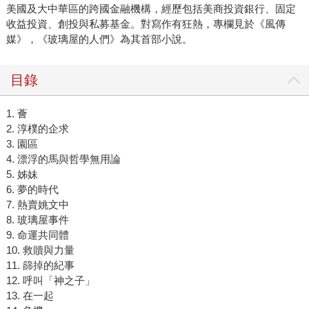
美國及大中華區的跨國金融機構，經歷包括美商投資銀行、固定
收益投資、創投與私募基金。對寫作有狂熱，專欄見於《風傳
媒》，《玻璃屋的人們》為其首部小說。
目錄
1. 薈
2. 淳樸的企求
3. 園區
4. 漂浮的馬與哲學無用論
5. 姊妹
6. 夢的時代
7. 熱賣姚文中
8. 玻璃屋事件
9. 命運共同體
10. 救贖與力量
11. 篩掉的紀事
12. 呼叫「神之子」
13. 在一起