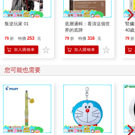
刻，那樣的聊天舉動彰顯著什麼？ 我想到這裡的社會，想到人隨
便生隨便死，想到爸壯志未酬，想到……。薈帶著工作人員走進
來了。他們沒出聲喚我，只隔了些距離等著，一面謹慎地朝我窺
看。
叛逆玩家 01
底層邏輯：看清這個世
腎臟
我隨薈和人員走出小房間。剛穿出短廊，一個等在牆邊的男孩就
界的底牌
40
拘謹地走近薈。薈卻裝作沒看見，加快腳步向前。男孩滿臉茫然
就告
253
316
79
折
特價
元
79
折
特價
元
79
折
失所了，不過接下去的我沒再注意。一個悲憤的人是不會關心什
麼旁枝末節的啊。
加入購物車
加入購物車
在靈堂前，我們母女三人依循指引站定。差不多就在這時候，老
政治犯許淳一先生現身了。這位人物，人們曾只於歷史書中讀
到，近來卻頻頻出現在新聞當中，此刻，正以招牌式的高大身材
您可能也需要
與燦爛白髮引得人們紛紛轉頭，驚訝地注視。兩、三個人神情敬
重地上前握手，也有拍肩膀講一兩句話什麼的。老政治犯衣著優
雅，風采翩翩。他回應每位致意民眾的模樣，就像人生那十五年
不是在獄中，而是在巴黎旅居似的。
我和多數人一樣，也是第一次見到許先生本人，所以我十分激
動。我曾在爸的書架上找到過一本米色封面的書，書裡附了張青
年許淳一雙眼散發光輝的照片，是許先生剛受軍法審判即將入獄
前被人拍下來的。看到那張我再也忘不掉的照片時，我還只是個
少女，照片遂烙印在我腦中，超越了任何文字記載而使我堅信，
所謂理想家，得像許淳一先生那樣子，方才算得上。