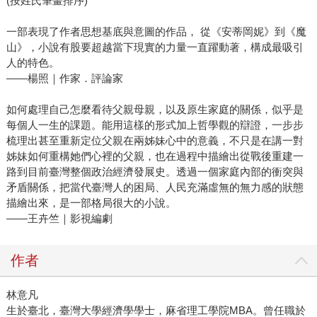
(按姓氏筆畫排序)
一部表現了作者思想基底與意圖的作品， 從《安蒂岡妮》到《魔
山》，小說有股要超越當下現實的力量一直躍動著，構成最吸引
人的特色。
——楊照｜作家．評論家
如何處理自己怎麼看待父親母親，以及原生家庭的關係，似乎是
每個人一生的課題。能用這樣的形式加上哲學觀的辯證，一步步
梳理出甚至重新定位父親在兩姊妹心中的意義，不只是在講一對
姊妹如何重構她們心裡的父親，也在過程中描繪出從戰後重建一
路到目前臺灣整個政治經濟發展史。透過一個家庭內部的衝突與
矛盾關係，把當代臺灣人的困局、人民充滿虛無的無力感的狀態
描繪出來，是一部格局很大的小說。
——王卉竺｜影視編劇
作者
林意凡
生於臺北，臺灣大學經濟學學士，麻省理工學院MBA。曾任職於