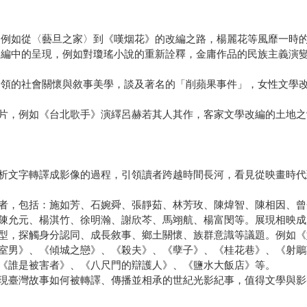
，例如從〈藝旦之家〉到《嘆烟花》的改編之路，楊麗花等風靡一時
改編中的呈現，例如對瓊瑤小說的重新詮釋，金庸作品的民族主義演
引領的社會關懷與敘事美學，談及著名的「削蘋果事件」，女性文學
片，例如《台北歌手》演繹呂赫若其人其作，客家文學改編的土地之
析文字轉譯成影像的過程，引領讀者跨越時間長河，看見從映畫時代
者，包括：施如芳、石婉舜、張靜茹、林芳玫、陳煒智、陳相因、曾
陳允元、楊淇竹、徐明瀚、謝欣芩、馬翊航、楊富閔等。展現相映成
型，探觸身分認同、成長敘事、鄉土關懷、族群意識等議題。例如《
室男》、《傾城之戀》、《殺夫》、《孽子》、《桂花巷》、《射鵰
《誰是被害者》、《八尺門的辯護人》、《鹽水大飯店》等。
現臺灣故事如何被轉譯、傳播並相承的世紀光影紀事，值得文學與影