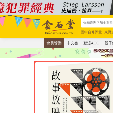
國中自修評量
東野
唯紅花綻放
奧德賽
會員獎勵
中文書
動漫ACG
親子