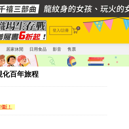
0
登入/註冊
電
居家休閒
日用食品
影音
售票
視化百年旅程
中斷！