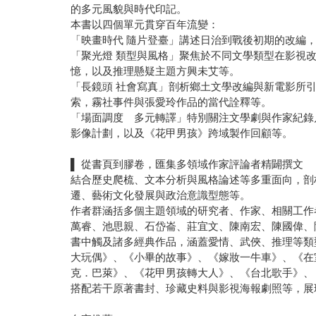
的多元風貌與時代印記。
本書以四個單元貫穿百年流變：
「映畫時代 隨片登臺」講述日治到戰後初期的改編
「聚光燈 類型與風格」聚焦於不同文學類型在影視
憶，以及推理懸疑主題方興未艾等。
「長鏡頭 社會寫真」剖析鄉土文學改編與新電影所
索，霧社事件與張愛玲作品的當代詮釋等。
「場面調度 多元轉譯」特別關注文學劇與作家紀錄
影像計劃，以及《花甲男孩》跨域製作回顧等。
▌ 從書頁到膠卷，匯集多領域作家評論者精闢撰文
結合歷史爬梳、文本分析與風格論述等多重面向，剖
遷、藝術文化發展與政治意識型態等。
作者群涵括多個主題領域的研究者、作家、相關工作
萬睿、池思親、石岱崙、莊宜文、陳南宏、陳國偉、
書中觸及諸多經典作品，涵蓋愛情、武俠、推理等類
大玩偶》、《小畢的故事》、《嫁妝一牛車》、《在
克．巴萊》、《花甲男孩轉大人》、《台北歌手》、
搭配若干原著書封、珍藏史料與影視海報劇照等，展