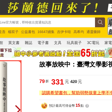
圭吾
楊双子
公益書包
16647續集
吉伊卡哇
高希均
通靈藥師
路邊攤新作
馬斯克
玩具總動員5
超慢跑
館
英文書
雜誌
電子書
文具
玩具親子
3C電玩
家
故事放映中：臺灣文學影
331
79
折
元
420
元
認購希望書包，幫助弱勢孩童上學不
15
預計最高可得金幣
點
?