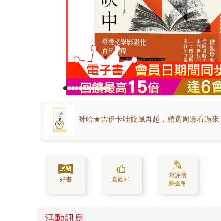
呀哈★吉伊卡哇旋風再起，精選周邊看過來
寫評價
好書
喜歡+1
賺金幣
活動訊息