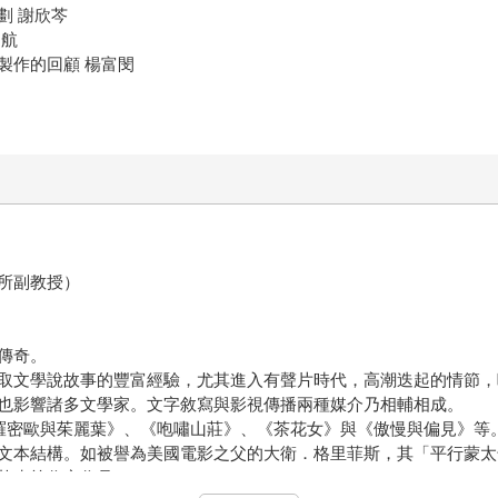
劃 謝欣芩
翊航
製作的回顧 楊富閔
所副教授）
傳奇。
取文學說故事的豐富經驗，尤其進入有聲片時代，高潮迭起的情節，
也影響諸多文學家。文字敘寫與影視傳播兩種媒介乃相輔相成。
羅密歐與茱麗葉》、《咆嘯山莊》、《茶花女》與《傲慢與偏見》等
文本結構。如被譽為美國電影之父的大衛．格里菲斯，其「平行蒙太
扎克等作家作品。