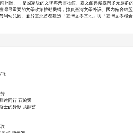
臺南州廳」，是國家級的文學專業博物館。臺文館典藏臺灣多元族群
臺灣最重要的文學政策推動機構，擔負臺灣文學外譯、國內館舍結盟
營利幼兒園。並於臺北首都建造「臺灣文學基地」與「臺灣文學糧倉
儀冠
如芳
藝途同行 石婉舜
辯士的身影 張靜茹
芳玫
改編 陳煒智