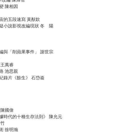
變 陳相因
宙的五段速寫 黃猷欽
疑小說影視改編現狀 冬 陽
編與「削蘋果事件」 謝世宗
嘉
 王萬睿
路 池思親
紀錄片《餘生》 石岱崙
 陳國偉
據時代的十種生存法則》 陳允元
淇竹
術 徐明瀚