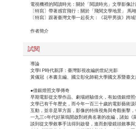
電視機裡的閱讀時光：關於「閱讀時光」文學影像計
〔特寫〕帶著感官飛行：關於「飛閱文學地景」 馬
〔特寫〕跟著臺灣文學一起長大：《花甲男孩》跨域
作者簡介
試閱
導論
文學I P時代新譯：臺灣影視改編的世紀光影
黃儀冠（本書主編、國立彰化師範大學國文系暨臺文
●借銀燈照文學傳奇
早期電影從文學作品、劇場經驗借火，有如借銀燈照
文學已有千年歷史，而今年一百三十歲的電影藝術汲
互動，並非是單方面，影像的特殊視角與奇觀衝擊，
一九三○年代好萊塢開啟對經典名著的改編，諸如《
談到從文學敘事手法得到啟發，進而創發鏡頭敘事與
創造「辯證蒙太奇」，結構源於普希金、左拉、巴爾