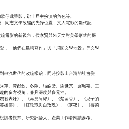
的歌仔戲聲影，辯士居中扮演的角色等。
變，同志文學改編的先鋒位置，文人電影的斷代記
改編電影的新視角，侯孝賢與朱天文對美學形式的探
愛，「他們在島嶼寫作」與「飛閱文學地景」等文學
到串流世代的改編樣貌，同時投影出台灣的社會變
秀萍、黃猷欽、冬陽、張皓棠、謝世宗、羅珮嘉、王
趣的多方視角，兼具深度與多元性。
婉君表妹》、《再見阿郎》、《楚留香》、《兒子的
英雄傳》、《紅玫瑰與白玫瑰》、《寒夜》、《賽德
視讀者觀眾、研究評論人、產業工作者閱讀參考。