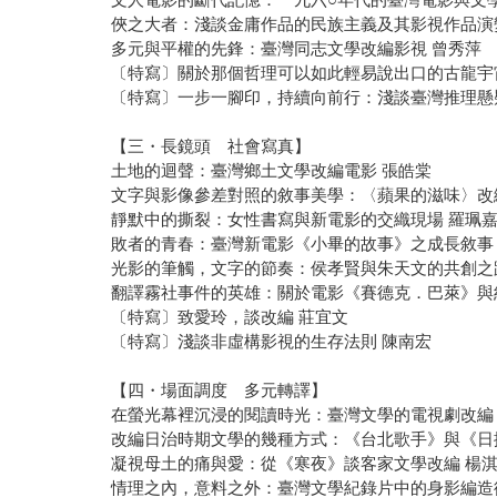
俠之大者：淺談金庸作品的民族主義及其影視作品演
多元與平權的先鋒：臺灣同志文學改編影視 曾秀萍
〔特寫〕關於那個哲理可以如此輕易說出口的古龍宇
〔特寫〕一步一腳印，持續向前行：淺談臺灣推理懸
【三・長鏡頭 社會寫真】
土地的迴聲：臺灣鄉土文學改編電影 張皓棠
文字與影像參差對照的敘事美學：〈蘋果的滋味〉改
靜默中的撕裂：女性書寫與新電影的交織現場 羅珮
敗者的青春：臺灣新電影《小畢的故事》之成長敘事
光影的筆觸，文字的節奏：侯孝賢與朱天文的共創之
翻譯霧社事件的英雄：關於電影《賽德克．巴萊》與
〔特寫〕致愛玲，談改編 莊宜文
〔特寫〕淺談非虛構影視的生存法則 陳南宏
【四・場面調度 多元轉譯】
在螢光幕裡沉浸的閱讀時光：臺灣文學的電視劇改編
改編日治時期文學的幾種方式：《台北歌手》與《日
凝視母土的痛與愛：從《寒夜》談客家文學改編 楊
情理之內，意料之外：臺灣文學紀錄片中的身影編造