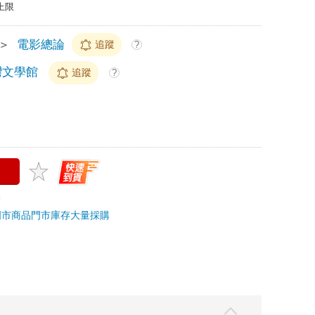
上限
＞
電影總論
追蹤
?
灣文學館
追蹤
?
門市商品
門市庫存
大量採購