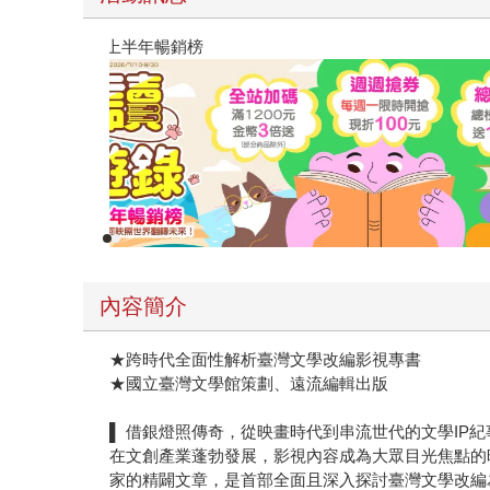
閱讀漫遊錄-2026上半年暢銷榜
內容簡介
★跨時代全面性解析臺灣文學改編影視專書
★國立臺灣文學館策劃、遠流編輯出版
▌ 借銀燈照傳奇，從映畫時代到串流世代的文學IP紀
在文創產業蓬勃發展，影視內容成為大眾目光焦點的
家的精闢文章，是首部全面且深入探討臺灣文學改編