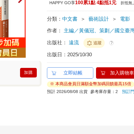
100累1點 4點抵1元
HAPPY GO享
折抵無
分類：
中文書
＞
藝術設計
＞
電影
作者：
主編／黃儀冠、策劃／國立臺
出版社：
遠流
追蹤
?
出版日：
2025/10/30
加購
立即結帳
加入購物車
※ 本商品會員日滿額金幣加碼回饋最高15倍
預計 2026/08/08 出貨
參考庫存量：2
預訂