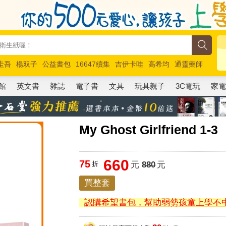
圭吾
楊双子
公益書包
16647續集
吉伊卡哇
高希均
通靈藥師
路邊攤新作
馬斯克
玩具總動員5
超慢跑
館
英文書
雜誌
電子書
文具
玩具親子
3C電玩
家
My Ghost Girlfriend 1
660
75
折
元
880
元
買整套
認購希望書包，幫助弱勢孩童上學不