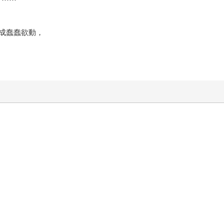
成蠢蠢欲動，