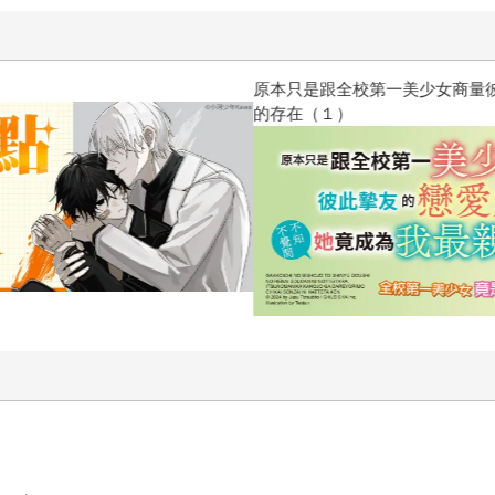
原本只是跟全校第一美少女商量
的存在（１）
》
》