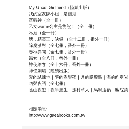
My Ghost Girlfriend（陸續出版）
我的室友陳小姐，是個鬼
夜觀神（全一冊）
乙女Game公主是隻熊！（全二冊）
私廟（全一冊）
我，精靈王，缺錢!（全十二冊，番外一冊）
除魔派對（全七冊，番外一冊）
春秋異聞（全七冊，番外一冊）
織女（全八冊，番外一冊）
神使繪卷（全十六冊，番外一冊）
神使劇場（陸續出版）
愛的試煉地｜夢的覺醒夜｜月的朦朧路｜海的約定岩
幽聲夜語（全七冊）
陰山夜遊｜夜半慶生｜孤村草人｜烏鴉送禍｜幽院禁
相關消息:
http://www.gaeabooks.com.tw