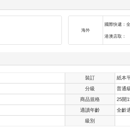
國際快遞：
海外
港澳店取：
裝訂
紙本
分級
普通
商品規格
25開1
適讀年齡
全齡
級別