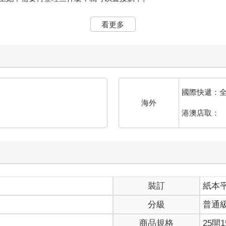
？」
看更多
不可能。」
給予一樣的回答。
冷靜地分析，「妳看，妳喜歡女生，而我喜歡男生，我們兩個不就是
被催著生孩子，然後不斷地被逼迫要遵從世人的眼光生活……如果我
國際快遞：
海外
港澳店取：
，但她並不後悔。
眼看上去就是那種文靜乖巧、長輩們會喜歡的淑女類型。謝之良原本
啊，妳說的沒有錯，我老是任性的希望有人能幫我解決問題……其實
裝訂
紙本
本無法接受這種事情。
分級
普通
說：「若有天你無處可去，我這裡也不是不能塞兩個人。」
還是把位子留給妳未來的女朋友。」謝之良咧嘴大笑，彷彿剛才一臉
商品規格
25開1