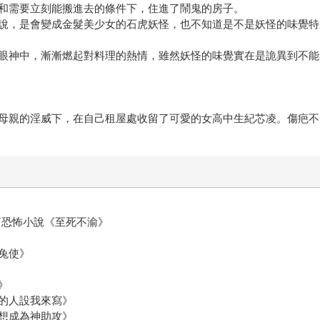
和需要立刻能搬進去的條件下，住進了鬧鬼的房子。
說，是會變成金髮美少女的石虎妖怪，也不知道是不是妖怪的味覺特
眼神中，漸漸燃起對料理的熱情，雖然妖怪的味覺實在是詭異到不能
母親的淫威下，在自己租屋處收留了可愛的女高中生紀芯凌。傷疤不
短篇恐怖小說《至死不渝》
白兔使》
》
你的人設我來寫》
本想成為神助攻》