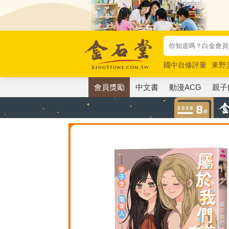
國中自修評量
東野
唯紅花綻放
奧德賽
會員獎勵
中文書
動漫ACG
親子