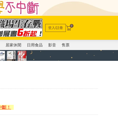
0
登入/註冊
電
居家休閒
日用食品
影音
售票
中斷！