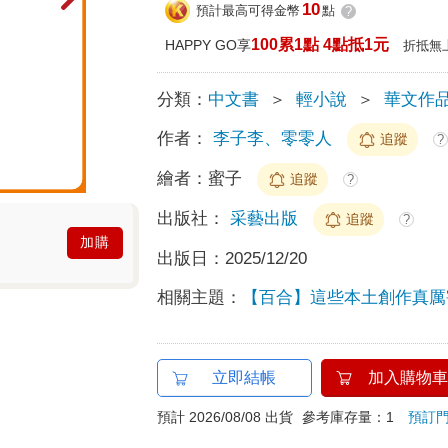
10
預計最高可得金幣
點
?
100累1點 4點抵1元
HAPPY GO享
折抵無
分類：
中文書
＞
輕小說
＞
華文作
作者：
李子李、零零人
追蹤
?
繪者：
蜜子
追蹤
?
出版社：
采藝出版
追蹤
?
加購
出版日：
2025/12/20
相關主題：
【百合】這些本土創作真厲
立即結帳
加入購物車
預計 2026/08/08 出貨
參考庫存量：1
預訂