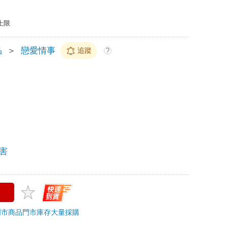
上限
品
＞
戀愛情事
追蹤
?
害
門市商品
門市庫存
大量採購