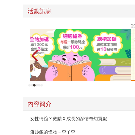
活動訊息
2026金石堂暑假漫博〈你好，我吃一點〉第二波
內容簡介
女性情誼Ｘ救贖Ｘ成長的深情奇幻貢獻
蛋炒飯的怪物－李子李