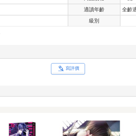
適讀年齡
全齡
級別
以前說要幫妳求平安符的時候，妳都說妳沒有在信這個。」
並沒有露出破綻，「畢竟換了新的生活環境，多少覺得有點不安。」
事
點頭表示理解，「如果之後有什麼需要幫忙的地方再喊我吧。」
向手裡的平安符。
去的房子實在是不容易。
的房子。
寫評價
室友。
就感到涼颼颼的，好像下一秒就會有什麼東西冒出來跟她打招呼似的
能輪得到她呢？
可這間公寓並不是這樣。
浴和能夠曬衣服的陽台，室內除了擺放床鋪、衣櫃等基本設備，甚至
了自己的東西，讓葉亭雅感受到一種難得的歸屬感。她內心的恐懼，
。
就為冰箱添購了不少食材。