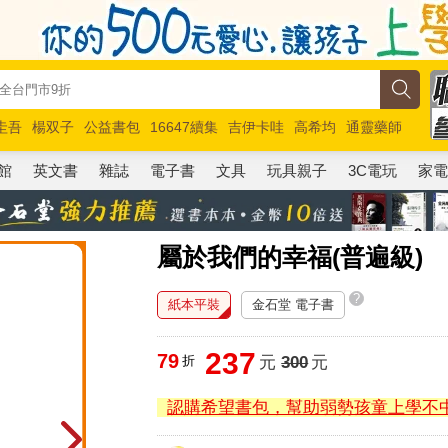
圭吾
楊双子
公益書包
16647續集
吉伊卡哇
高希均
通靈藥師
路邊攤新作
馬斯克
玩具總動員5
超慢跑
館
英文書
雜誌
電子書
文具
玩具親子
3C電玩
家
屬於我們的幸福(普遍級)
?
紙本平裝
金石堂 電子書
237
79
折
元
300
元
認購希望書包，幫助弱勢孩童上學不