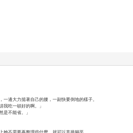
，一邊大力搥著自己的腰，一副快要倒地的樣子。
請我吃一頓好的啊。」
然是不能省。」
上她不需要再整理些什麼，就可以直接躺平。