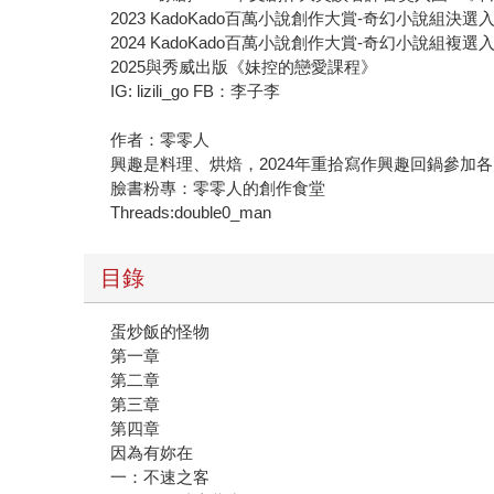
2023 KadoKado百萬小說創作大賞-奇幻小說組
2024 KadoKado百萬小說創作大賞-奇幻小說組
2025與秀威出版《妹控的戀愛課程》
IG: lizili_go FB：李子李
作者：零零人
興趣是料理、烘焙，2024年重拾寫作興趣回鍋參
臉書粉專：零零人的創作食堂
Threads:double0_man
目錄
蛋炒飯的怪物
第一章
第二章
第三章
第四章
因為有妳在
一：不速之客