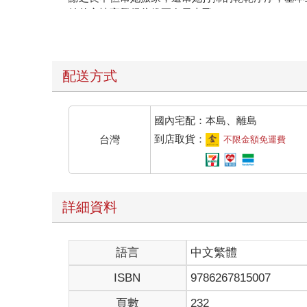
她的心情高興得彷彿要在天上飛了。
「喔──既然我說什麼都行的話，那妳要跟我結婚嗎
聽到這個話題，葉亭雅不禁白了他一眼，「和你結婚
事實上這件事他已經不只提起過一次，但每次她都是
「妳都和家裡鬧翻了，還不改變心意嗎？」
配送方式
謝之良也是被她拒絕習慣，臉上沒有絲毫不悅，僅是
的嘴巴，不用再被他們以異樣的眼光看待。」
「但我也說過了，那並不是結束。結了婚以後，就會
國內宅配：本島、離島
合法化了，我還是想要和喜歡的人結婚。」
到店取貨：
台灣
不限金額免運費
她不想要妥協，也不想要逃避，所以她出櫃了。
長期抗戰下來還是無法說服父母，最後被趕出了家門
「真可惜，若是妳同意，我的問題就解決了。」
葉亭雅留著一頭黑色長髮，擁有溫柔可愛的臉龐，一
詳細資料
解。
「自己的問題麻煩自己解決，不要把我牽扯進去。」
聞言，謝之良扯了扯嘴角，硬是露出了一抹笑，「是
語言
中文繁體
謝之良的家裡很傳統，父母還都是在廟裡工作的，根
他說不出口，僅能時不時的向她提議。
ISBN
9786267815007
知道他的難處，葉亭雅並不覺得自己被冒犯，淡淡地
「算了吧！都是成年人了，也不至於流落街頭吧？妳
頁數
232