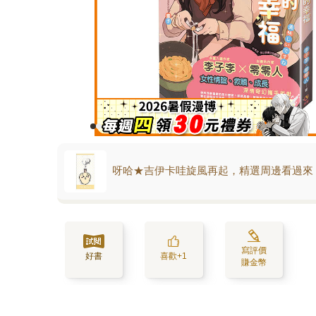
呀哈★吉伊卡哇旋風再起，精選周邊看過來
寫評價
好書
喜歡+1
賺金幣