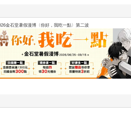
飢餓遊戲前傳贈早優券