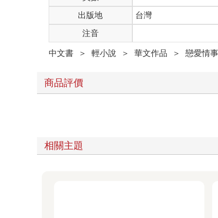
「說起來，我拜託你的東西，你有帶來嗎？」
出版地
台灣
「喔，妳不說，我差點就忘了。」
謝良之從口袋掏出了一個紅色的平安符遞給她。
注音
「已經幫妳過爐加持過了，不過妳怎麼突然又要了？
葉亭雅接過平安符時，手微微一僵，好在臉上的表情
中文書
＞
輕小說
＞
華文作品
＞
戀愛情
「也是啦，而且妳又是一個女孩子住。」謝良之點了
向謝良之道謝後，葉亭雅便送走了他。
關上大門以後，葉亭雅深吸了一口氣，神色複雜地看
商品評價
搬出來的決定太突然，要找到符合預算和能立刻搬進
選來選去，最後她毅然決然地搬進了這棟聽說有阿飄
她當時覺得反正沒死過人，應該沒關係，就當多了個
但不知道是不是心理作用，今天一走進這間房子，她
……也對啦，如果不鬧鬼的話，這麼好的房子怎麼可
說到鬧鬼，刻板印象應該是破破爛爛又髒兮兮的吧？
相關主題
裝潢美觀，燈光明亮，空間充足。
有能放一台大冰箱的開放式廚房、一間乾濕分離的衛
來溫馨又舒適，簡直就是她的夢中情房。
雖然是獨自展開新生活的第一天，但或許是屋內擺滿
所有的東西都整理完畢，就只剩下她那空蕩蕩的冰箱
公寓附近有一家超市，走路五分鐘就能到，很順利地