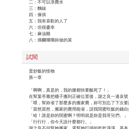
二：不可以浪費水
三：麵線
四：傢俱
五：我有喜歡的人了
六：但很慶幸
七：麻油雞
八：偶爾嚐嚐妳做的菜
試閱
蛋炒飯的怪物
第一章
「啊啊，真是的，我的腰都快要酸死了！」
在幫葉亭雅把櫃子搬到正確位置後，謝之良一邊哀號
「喂，幫妳省了那麼多的搬家費，妳可別忘了下次要
「當然當然，搬家的費用能省，請我閨蜜吃飯的錢自
「哈！誰是妳的閨蜜啊？明明就是妳是我哥兒們。」
「行行行，你今天說什麼都行。」
謝之良不但幫她搬家，還幫她打掃的乾乾淨淨，基本