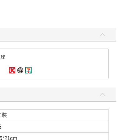
天作之合嗎？只要結婚，就能順利堵住那些親戚朋友
們以後都遇到了喜歡的人，那該怎麼辦？同性婚姻都
全球
還想，只要能把葉亭雅帶回去，那些壓力就能迎刃而
我很羨慕妳能那麼的瀟灑。」
平裝
級
低落的不是他。
5*21cm