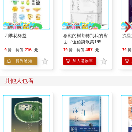
四季花杯盤
移動的樹都轉到我的背
流星
面（伍佰詩歌集1990–
2026）
216
497
9
折
特價
元
79
折
特價
元
79
折
貨到通知
加入購物車
其他人也看