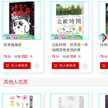
怪奇微微疼
北歐時間：世界第一幸
特殊傳
福國度教會我的事
221
314
79
折
特價
元
79
折
特價
元
79
折
加入購物車
加入購物車
其他人也買