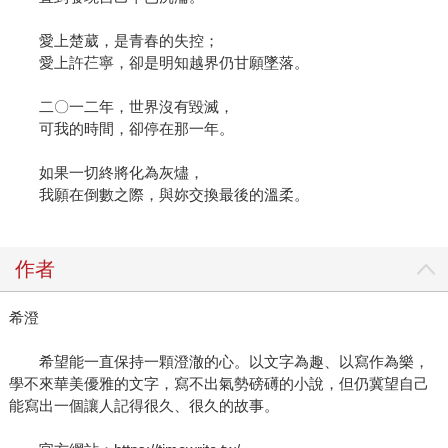
愛上楚葳，是青春的失控；
愛上許芢寧，卻是明知越界仍甘願墜落。
二〇一二年，世界沒有毀滅，
可我的時間，卻停在那一年。
如果一切終將化為灰燼，
我願在倒數之際，與妳交換最後的溫柔。
作者
希澄
希望能一直保持一顆澄澈的心。以文字為趣、以寫作為樂，
學不來華美優雅的文字，寫不出氣勢磅礡的小說，但仍冀望自己
能寫出一個讓人記得很久、很久的故事。