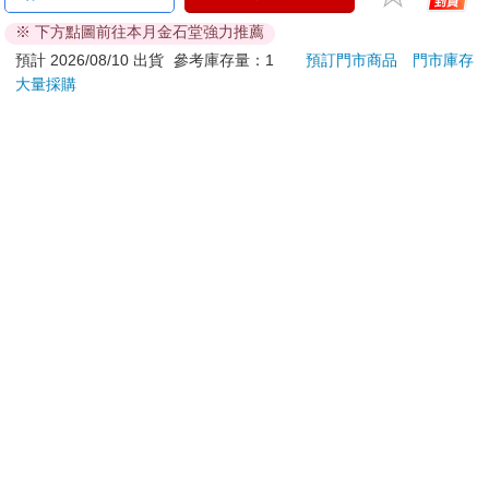
花生/花生片(燒仙草花
友-B.少爺款
中》-
※ 下方點圖前往本月金石堂強力推薦
生)-5台斤
「讓
758
160
89
折
特價
元
特價
元
特價
預計 2026/08/10 出貨
參考庫存量：1
預訂門市商品
門市庫存
大量採購
加入購物車
加入購物車
您可能會喜歡
驀然回首(藍光典藏版)
【艾系列】艾淨化草本
【電
除穢噴霧70g （除穢/
店
平安/淨化/艾草/芙蓉/
1550
299
特價
元
75
折
特價
元
特價
抹草） 此為單瓶賣場