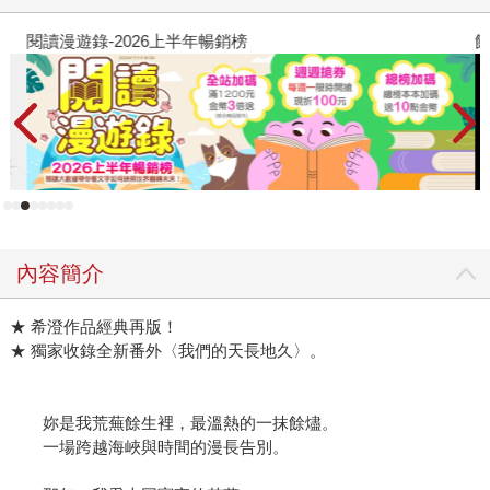
閱讀漫遊錄-2026上半年暢銷榜
飢
內容簡介
★ 希澄作品經典再版！
★ 獨家收錄全新番外〈我們的天長地久〉。
妳是我荒蕪餘生裡，最溫熱的一抹餘燼。
一場跨越海峽與時間的漫長告別。