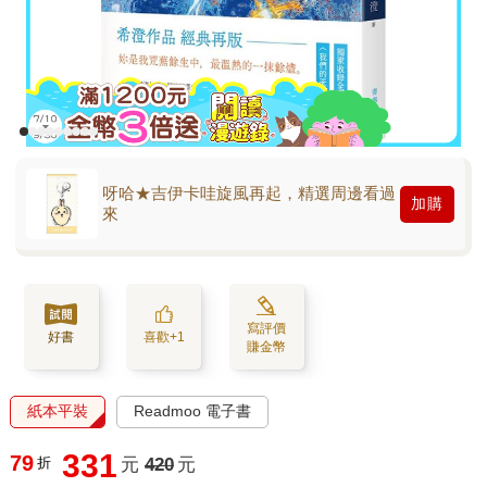
呀哈★吉伊卡哇旋風再起，精選周邊看過
加購
來
寫評價
好書
喜歡+1
賺金幣
紙本平裝
Readmoo 電子書
331
79
折
元
420
元