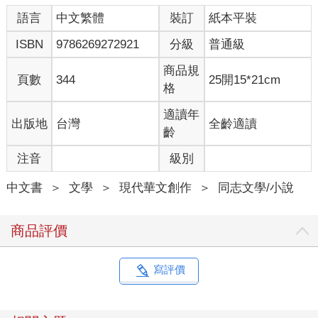
我，她相信這世上所有的安排，都是最好的安排。
語言
中文繁體
裝訂
紙本平裝
「如果不是，或許只是還沒走到最後。」她輕道。
我選擇接受，也只能接受，相信她的相信。
ISBN
9786269272921
分級
普通級
見許芢寧犯睏地瞇起眼，我的手輕輕覆蓋到她的眼上，再拉
高毛毯將她包裹得厚實，不讓一點涼風溜進，就怕她受寒。她拉
商品規
頁數
344
25開15*21cm
下我的手，偏頭靠在我的右肩上。
格
許芢寧攤開我的掌心，我任著她為所欲為，就怕她不夠任
性，像之前一樣什麼事都一個人擔著。她的指尖在我掌心劃了
適讀年
出版地
台灣
全齡適讀
劃，組成了一句話。
齡
我默念了下，微微握緊拳，輕道：「我知道，一直都知
注音
級別
道。」我摟緊她，親吻她的額髮：「妳睏了就睡吧，我在這。」
不一會身旁傳來均勻的呼吸聲，而我睡意全無，轉頭望向窗
中文書
＞
文學
＞
現代華文創作
＞
同志文學/小說
外。
昨日江城落了滿夜的雨，而我有幸遇上今年入冬後的第一場
雪。
商品評價
──這些，多像這十年來的悲歡。
偶爾晴、偶爾陰，有時風、有時雨，可總會迎來天邊那道彩
虹，或是夜裡那道流星。
寫評價
而我等到了許芢寧，在看遍這些風景之後。
在零碎的光陰裡，我循著許芢寧走過的路，拼湊她那些我無
從參與的過去。日子被我走得緩而慢，她的模樣逐漸清晰完整，