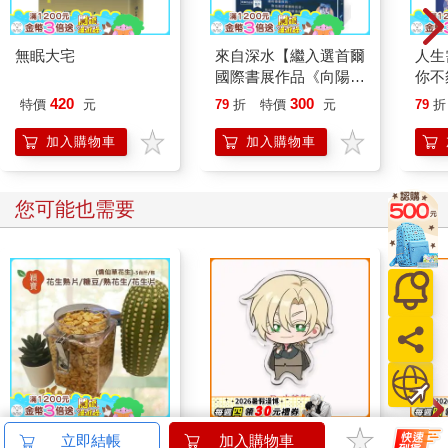
無眠大宅
來自深水【繼入選首爾
人生
國際書展作品《向陽之
你不
處》後，又一刻骨揪心
休息
420
300
特價
元
79
折
特價
元
79
折
力作！】
加入購物車
加入購物車
您可能也需要
穎寶花生熟片/糖豆/熟
《Just 主僕》-6cm飯
《小
立即結帳
加入購物車