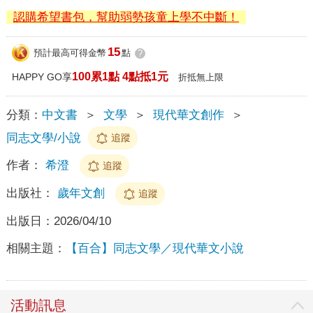
認購希望書包，幫助弱勢孩童上學不中斷！
15
預計最高可得金幣
點
?
100累1點 4點抵1元
HAPPY GO享
折抵無上限
分類：
中文書
＞
文學
＞
現代華文創作
＞
同志文學/小說
追蹤
作者：
希澄
追蹤
出版社：
歲年文創
追蹤
出版日：
2026/04/10
相關主題：
【百合】同志文學／現代華文小說
活動訊息