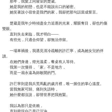
那年，我愛上同寢室的楚葳。
她是我的初戀，也是不能說出口的祕密。
她笑著說小宿舍是我們的家，我卻把那句話當成誓言。
楚葳是我年少時傾盡全力追逐的光束，耀眼奪目，卻也灼傷
雙眼。
直到失去來臨，我才明白——
有些光，只適合仰望，卻無法停留。
一場車禍後，我遇見清冷疏離的許芢寧，成為她女兒的伴
讀。
在她們身邊，燈光溫柔，餐桌有人等待。
我第一次懂得，「家」不是地方，
而是一扇永遠為妳敞開的門。
許芢寧則是我兵荒馬亂的歲月裡，唯一握住的掌心溫度。
當我無家可歸、痛到失語時，
她什麼都沒說，卻替世界把我抱緊。
我以為那只是依賴，
直到發現自己早已沉淪。