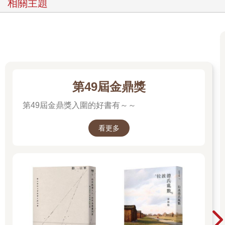
相關主題
可怎麼也比不上迎來她時，如舊的清冷眉眼。
總有那麼一個人令無光歲月明媚溫柔，我的那個人，就是許
芢寧。
思及此，我忍不住握緊她的手。
沒事了，都沒事了。我親吻她的額髮，視線落在我倆交疊的
手，她在我掌心寫下的字驀然浮現於腦海中。我依在她耳邊，輕
輕予睡夢中的她，遲來的回答。
第49屆金鼎獎
「我會的，晚安。」
妳要好好的。
第49屆金鼎獎入圍的好書有～～
我會的。
我在許芢寧細細的呼吸聲中閉上眼，在黎明之前慢慢地有了
看更多
睡意，不禁想起那片海，澎湖的那片海。
記憶的浪花綻放，細雨紛飛。
那是，十年前的事了。