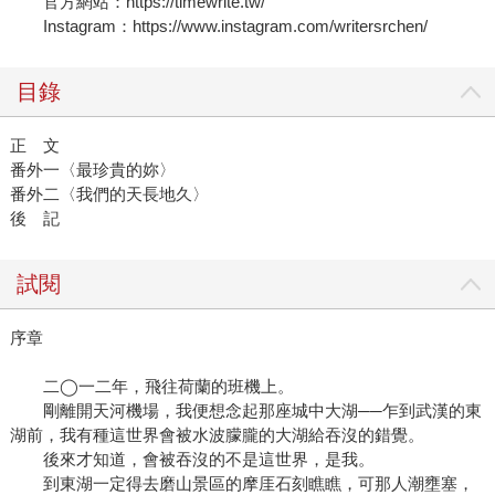
官方網站：https://timewrite.tw/
Instagram：https://www.instagram.com/writersrchen/
目錄
正 文
番外一〈最珍貴的妳〉
番外二〈我們的天長地久〉
後 記
試閱
序章
二◯一二年，飛往荷蘭的班機上。
剛離開天河機場，我便想念起那座城中大湖──乍到武漢的東
湖前，我有種這世界會被水波朦朧的大湖給吞沒的錯覺。
後來才知道，會被吞沒的不是這世界，是我。
到東湖一定得去磨山景區的摩厓石刻瞧瞧，可那人潮壅塞，