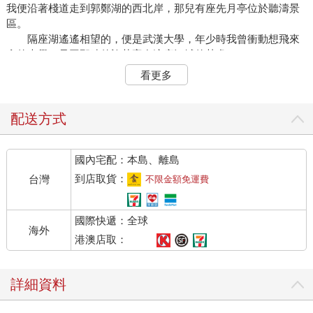
我便沿著棧道走到郭鄭湖的西北岸，那兒有座先月亭位於聽濤景
區。
隔座湖遙遙相望的，便是武漢大學，年少時我曾衝動想飛來
念的大學，只因那時的許芢寧在這座江城的某處。
有她在的地方，就是我的歸處。
看更多
幾年後，我真踏上了黃土，只是時光流轉，年少不再。許芢
寧仍是許芢寧，可我不再是我。我想罷，她於我來說，就是那段
兵荒馬亂的歲月中，為數不多的溫柔。
配送方式
是那時的我傾盡青春，喜歡的一個人。
那個人，正在我身旁熟睡著，在這麼些年以後。我伸出手，
國內宅配：本島、離島
將許芢寧垂落於眼前的幾綹髮絲輕輕勾至耳後。儘管我放輕動
作，她還是睜開了眼，目光迷濛。
到店取貨：
台灣
不限金額免運費
那雙眼令我想起那片平靜的東湖，同樣的波瀾不興、平靜無
波。
國際快遞：全球
我的手覆上她的手背，低語：「再睡一下吧，沒那麼快到廣
海外
州的，之後又要飛長程，我怕妳──」
港澳店取：
許芢寧的手輕輕放到我的手背上，我凝視她沉靜的目光，彷
彿告訴我：一切都會沒事的。
詳細資料
可我能為她做些什麼呢？抵不過命運洪流的我們，在其中顛
沛流離。為此我悲憤不甘，但許芢寧只是平靜地看著我，告訴