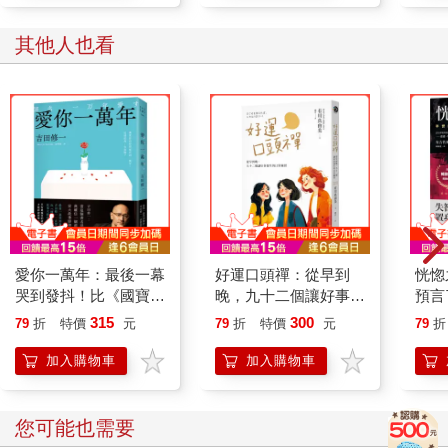
其他人也看
愛你一萬年：最後一幕
好運口頭禪：從早到
恍惚
哭到發抖！比《國寶》
晚，九十二個讓好事發
預言
更瘋魔，故事大師吉田
生的日常練習
百萬
315
300
79
折
特價
元
79
折
特價
元
79
折
修一一直想寫的故事。
加入購物車
加入購物車
您可能也需要