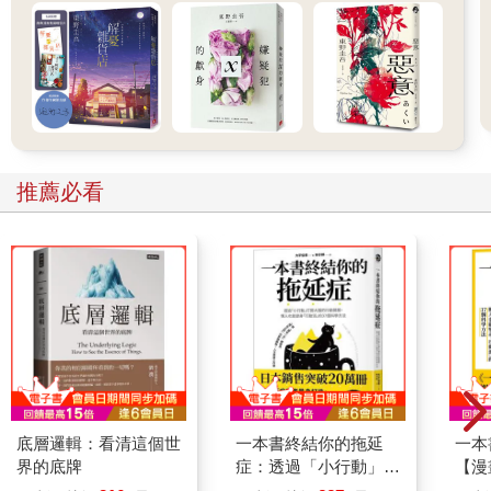
成，或遺忘。也許這就是我喜歡長成大人的原因。現在我可真的
是學過跆拳道了，但還是有個謊沒圓——教練沒說我很有天分，
真是的。
推薦必看
底層邏輯：看清這個世
一本書終結你的拖延
一本
界的底牌
症：透過「小行動」打
【漫
開大腦的行動開關，懶
行動