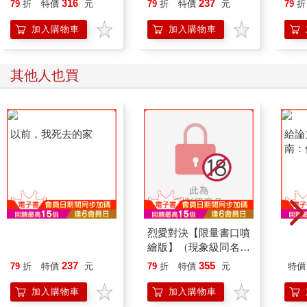
316
237
79
折
特價
元
79
折
特價
元
79
折
人也能變身「行動派」
開關
的37個科學方法
「行
加入購物車
加入購物車
學方
其他人也買
以前，我死去的家
烈愛對決【限量書口噴
給論
繪版】（現象級同名電
南：
視劇原著小說 全球冰
237
355
79
折
特價
元
79
折
特價
元
特價
球羅曼史狂潮代表作）
加入購物車
加入購物車