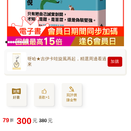
呀哈★吉伊卡哇旋風再起，精選周邊看過
加購
來
寫評價
好書
喜歡+1
賺金幣
300
79
折
元
380
元