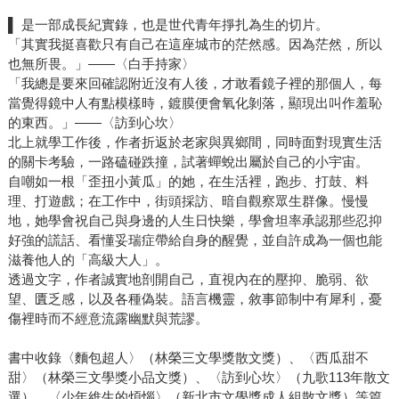
▌ 是一部成長紀實錄，也是世代青年掙扎為生的切片。
「其實我挺喜歡只有自己在這座城市的茫然感。因為茫然，所以
也無所畏。」——〈白手持家〉
「我總是要來回確認附近沒有人後，才敢看鏡子裡的那個人，每
當覺得鏡中人有點模樣時，鍍膜便會氧化剝落，顯現出叫作羞恥
的東西。」——〈訪到心坎〉
北上就學工作後，作者折返於老家與異鄉間，同時面對現實生活
的關卡考驗，一路磕碰跌撞，試著蟬蛻出屬於自己的小宇宙。
自嘲如一根「歪扭小黃瓜」的她，在生活裡，跑步、打鼓、料
理、打遊戲；在工作中，街頭採訪、暗自觀察眾生群像。慢慢
地，她學會祝自己與身邊的人生日快樂，學會坦率承認那些忍抑
好強的謊話、看懂妥瑞症帶給自身的醒覺，並自許成為一個也能
滋養他人的「高級大人」。
透過文字，作者誠實地剖開自己，直視內在的壓抑、脆弱、欲
望、匱乏感，以及各種偽裝。語言機靈，敘事節制中有犀利，憂
傷裡時而不經意流露幽默與荒謬。
書中收錄〈麵包超人〉（林榮三文學獎散文獎）、〈西瓜甜不
甜〉（林榮三文學獎小品文獎）、〈訪到心坎〉（九歌113年散文
選）、〈少年維生的煩惱〉（新北市文學獎成人組散文獎）等篇