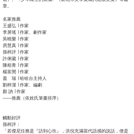
章。
名家推薦
王盛弘 ∣ 作家
李屏瑤 ∣ 作家、劇作家
吳曉樂 ∣ 作家
房慧真 ∣ 作家
孫梓評 ∣ 作家
許俐葳 ∣ 作家
陳栢青 ∣ 作家
楊富閔 ∣ 作家
蓋 瑞 ∣ 哈哈台主持人
劉梓潔 ∣ 作家、編劇
顏 訥 ∣ 作家
——推薦（依姓氏筆畫排序）
觸動好評
孫梓評：
「若傑尼任務是『訪到心坎』，洪倪充滿當代語感的說話，便是