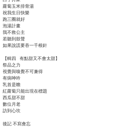
蘿蔔玉米排骨湯
祝我生日快樂
跑三圈就好
泡湯計畫
我不救公主
若聽到鼓聲
如果說謊要吞一千根針
【輯四 有點甜又不會太甜】
祭品之力
視覺與嗅覺不可兼得
有病呻吟
乳首是瞻
紅蘿蔔只能出現在標題
西瓜甜不甜
數位月老
訪到心坎
後記 不寫會忘