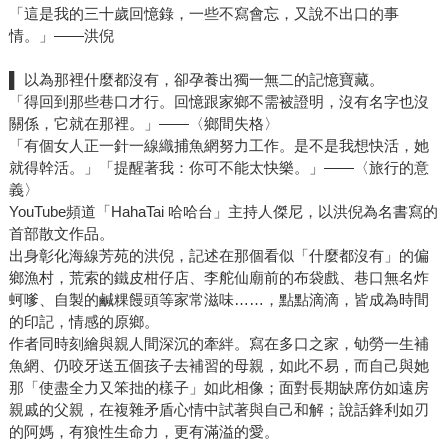
「這是我的三十歲回憶錄，一些不寫會忘，又說不出口的事
情。」——洪倪
▌ 以為那裡什麼都沒有，卻孕養出獨一無二的記憶寶藏。
「得回到那些巷口才行。回憶跟家鄉不需被證明，沒有名字也沒
關係，它就在那裡。」——〈鄉間失格〉
「有個女人正一針一線織捕魚網努力工作。是不是我想快活，她
就得幹活。」「提醒著我：你可不能太快樂。」——〈旅行的意
義〉
YouTube頻道「HahaTai 哈哈台」主持人傑尼，以洪倪為名書寫的
首部散文作品。
出身彰化海線芳苑的洪倪，記述在那個看似「什麼都沒有」的偏
鄉漁村，荒索的鐵皮柑仔店、李舵仙廟前的布袋戲、巷口無名炸
蚵嗲、自製的鹹粿饅頭等家常滋味……，點點滴滴，皆成為時間
的印記，情感的原鄉。
作者同時刻繪與親人間深沉的牽絆。寫在多口之家，劬勞一生補
魚網、仍咬牙送五個孩子去補習的母親，如此不易，而自己與她
那「使盡全力又笨拙的樣子」如此相像；面對長期缺席仿如遠房
親戚的父親，在複雜矛盾心情中試著與自己和解；說話鋒利如刃
的阿媽，有狼性生命力，更有滿溢的愛。