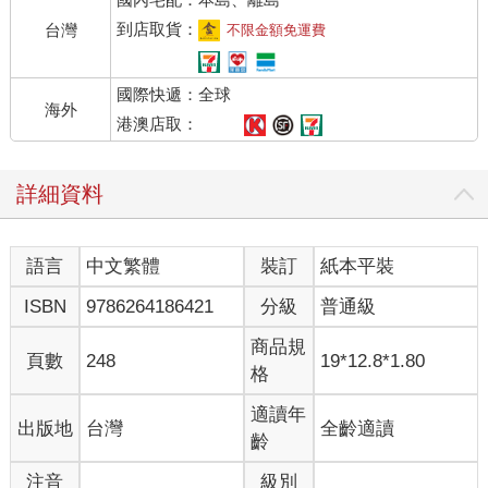
書館。
校外教學時，遊覽車上坐在台北轉學來的同學旁邊，記得她戴著
到店取貨：
台灣
不限金額免運費
紅色髮箍好有氣質，說話總是輕聲細語。她聊到跟家人出遊騎馬
的經驗，我說：「我也騎過馬，真的很好玩。」其實牛我比較常
國際快遞：全球
看到。
海外
除了向他人捏造不曾有過的體驗，我也擅長撒謊欺騙自己。歷年
港澳店取：
中秋，住城裡的大伯一家，總會撥空回老家跟阿公阿媽吃吃飯，
也應景烤個肉。那是除了過年拿紅包，我最期待的家庭活動。
詳細資料
從生火到備料，對一個每天吃阿媽家常菜的鄉下兒童來說，烤肉
的一切都是體驗與刺激。有一年，大伯一家臨時回不來，我父母
忙工作，當然也不會有餘裕去安排什麼度假般的烤肉活動，瓦斯
語言
中文繁體
裝訂
紙本平裝
爐炒一炒較實在。
我們幾個小孩從天明等到天暗，稀疏的路燈不知在何時點起，但
ISBN
9786264186421
分級
普通級
依然望不到那輛熟悉的時髦休旅車從暗淡的巷口駛進。我生悶
氣，到家外去踢石頭，阿公似乎觀察出什麼，哄道：「想欲烘肉
商品規
頁數
248
19*12.8*1.80
會使去攢啊。」
格
「無要緊，不在意。」我又撒謊。
國中補習班老師獎勵我考試表現不錯，提議下週請我吃麥當勞。
適讀年
出版地
台灣
全齡適讀
我那時幾乎沒吃過麥當勞，一時也不知道有什麼餐點能選擇，印
齡
象最深的就是電視廣告主打附贈玩具的快樂兒童餐。老師說：
注音
級別
「只要兒童餐就好了嗎？」