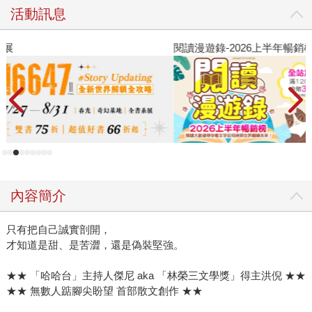
活動訊息
閱讀漫遊錄-2026上半年暢銷榜
飢
內容簡介
只有把自己誠實剖開，
才知道是甜、是苦澀，還是偽裝堅強。
★★ 「哈哈台」主持人傑尼 aka 「林榮三文學獎」得主洪倪 ★★
★★ 無數人踮腳尖盼望 首部散文創作 ★★