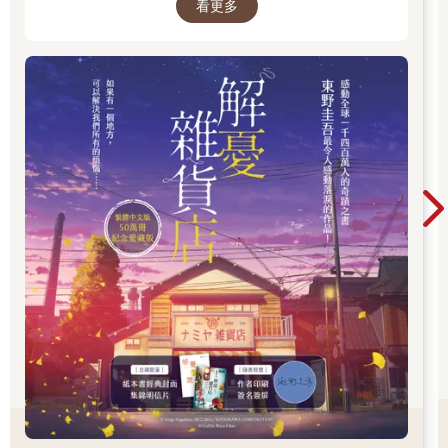
看更多
「啊，好生氣啊。」
年間創作超過百部作品，留下《白夜行》、《嫌
謊言總有一天會被戳破。於是悲哀的發現，我的每個謊言都充滿
疑犯X的獻身》、《惡意》、《新參者》、《解
遺憾的酸味。為了避免酸味過度發酵，甚至腐爛影響臟器，我一
憂雜貨店》等無數經典，陪伴一代又一代讀者，
一按壓痛處，檢查沒有血的傷口——得讓這些謊言終結。後來，
也讓推理小說跨越了類型文學的界線。 在他的故
我在內蒙古騎了馬，也在中秋時自己籌辦烤肉趴，然後無顧忌地
事裡，推理從來不是終點。每一樁案件的背後，
倒掉沒氣的可樂。現在幾乎不說謊了，想做的事情都能做了，沒
都藏著人性的幽微、親情的牽絆、愛情的遺憾，
有說謊的必要。
以及對生命最深刻的凝視。當真相揭曉的那一
出社會工作沒多久，我便拿了薪水去報名跆拳道課程。台北城裡
刻，留在讀者心中的，往往不是兇手是誰，而是
的跆拳道館何其多，想順帶學個柔道還是泰拳也是任君挑選，只
那些無法言說的情感。
要有錢只要有閒。於是，每週一天比狗累的下班日，我會到公司
附近的道館上課。
成人專班的上一堂課是兒童班，有時我提早到教室，會見到西裝
打扮的父母等著孩子下課。他們一臉滿意地聽著童音喊著跆拳道
精神：「禮義、廉恥、忍耐、克己、百折不屈，贏在起跑點。」
抱歉最後面五個字是我瞎掰的。
那些年紀我幾乎可以勉強生出來的小朋友，一個個都繫著五顏六
色的腰帶，甚至還有黑帶，實在佩服。我低頭繫緊自己的白色腰
帶，對此，心裡並不羨慕。這次可真沒說謊，能在這裡揮拳踢
腿，著實感到知足。心安於肌肉堆積的是乳酸，不再是心酸。
長大就是慢慢圓謊的過程，一個個找出那些說過的謊言，去完