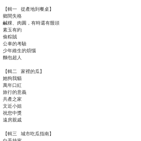
【輯一 從產地到餐桌】
鄉間失格
鹹粿、肉圓，有時還有饅頭
素玉有約
偷粽賊
公車的考驗
少年維生的煩惱
麵包超人
【輯二 家裡的瓜】
她狗我貓
萬年口紅
旅行的意義
共產之家
文近小姐
祝您中獎
遠房親戚
【輯三 城市吃瓜指南】
白手持家