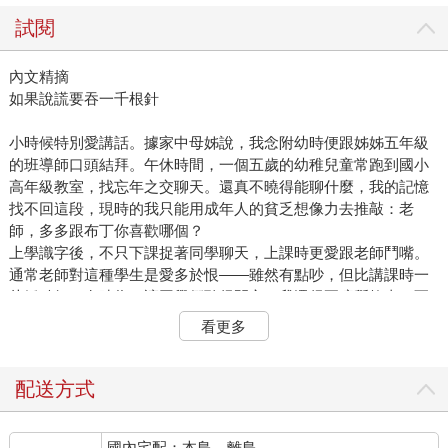
試閱
內文精摘
如果說謊要吞一千根針
小時候特別愛講話。據家中母姊說，我念附幼時便跟姊姊五年級
的班導師口頭結拜。午休時間，一個五歲的幼稚兒童常跑到國小
高年級教室，找忘年之交聊天。還真不曉得能聊什麼，我的記憶
找不回這段，現時的我只能用成年人的貧乏想像力去推敲：老
師，多多跟布丁你喜歡哪個？
上學識字後，不只下課捉著同學聊天，上課時更愛跟老師鬥嘴。
通常老師對這種學生是愛多於恨——雖然有點吵，但比講課時一
片靜默好。有時為了讓同學們聽得開心，我還得要瞎掰故事，至
今也不曉得老師們是否有發現，那位話不落地的矮個子女生，故
看更多
事裡參雜著想像與謊言。
我的謊言也充斥在日常對話中。
小學某次下課後跟男同學嬉鬧，不知不覺認真推打了起來，我快
配送方式
速對空氣賞了幾腳後告訴他：「我學過跆拳道，教練還誇我很有
天分，少惹我。」其實這沿海漁村沒有跆拳道館，能去的只有圖
國內宅配：本島、離島