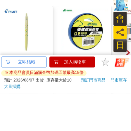
會
員
日
百樂果汁筆0.5 PURE
北極熊美紋遮蔽膠帶
卡達C
聯名 檸檬(限量)
24mm×30y藍
849 
筆 E
38
81
84
折
特價
元
88
折
特價
元
特價
加入購物車
加入購物車
訂購/退換貨須知
加入金石堂 LINE 官方帳號『完成綁定』，隨時掌握出貨動
態：