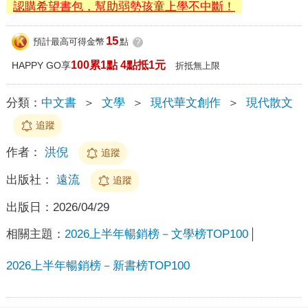
認購希望書包，幫助弱勢孩童上學不中斷！
15
預計最高可得金幣
點
?
100累1點 4點抵1元
HAPPY GO享
折抵無上限
分類：
中文書
＞
文學
＞
現代華文創作
＞
現代散文
追蹤
作者：
洪倪
追蹤
出版社：
遠流
追蹤
出版日：
2026/04/29
相關主題：
2026上半年暢銷榜－文學榜TOP100
2026上半年暢銷榜－新書榜TOP100