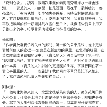
『寫到心坎』，讀著，眼睛跟李舵仙鎮海廟旁邊海水一樣會漲
潮。……賣瓜的人一刀剖開，把最裡面，最在乎，最糾纏的，都
亮出來，『有時我對一切事物失去感受，有時我對快樂感到罪
惡，有時我非常討厭自己。』吃西瓜的時候，我喜歡那些籽。我
喜歡把黝黑的籽一顆顆排列在雪白盤子上。就像這些從書中用叉
子剔出來的字，暗示著果肉裡還有等待長成的故事。」
楊富閔：
「作者勇於凝視仿若失格的鄉間、謎一般的公車路線，從中定錨
群體與個人的座標──無論是在新生地的鐵屋、在北漂的航圖、在
某次離鄉或者歸鄉的途中。《賣瓜的人》將自我推到了第一排。
我訪問我自己。書中有些段落讀來令人心疼，面對如此活蹦亂跳
的一本書，《賣瓜的人》討論的更是關於生存。字裡行間住著一
群心事重重的人。……也告訴了我們寫作不單只是記下來怕忘
了，寫作原來可以讓人學會照顧自己。」
劉梓潔：
「一個彰化海線來的人，北漂之後成為街訪的人。從芳苑蚵田到
永和公園，什麼是土地？什麼是移動？家鄉是養分，離鄉也是養
分。寫字的人洪倪踩進寫作田野的沃土，就算那裡什麼都沒有，