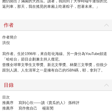
她仍開出了滿園的大西瓜。讀著，我回到了大學時端午連假的北
返列車，那天，我在搖晃的車廂上吃著粽子，想著未來。」
作者
作者簡介
洪倪
寫作者。生於1996年，來自彰化海線。另一身分為YouTube頻道
「哈哈台」節目企劃兼主持人傑尼。
曾獲全球華文學生文學獎、新北文學獎、林榮三文學獎，但很少
跟別人講。人生清單之一是擁有自己的ISBN碼，耶，拿到了。
目錄
目次
推薦序 寫到心坎——讀《賣瓜的人》 孫梓評
推薦序 寫作救自己 楊富閔