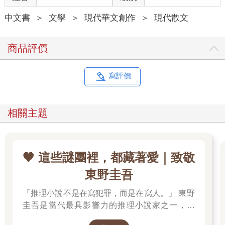
「我最喜歡吃這個。」
中文書
＞
文學
＞
現代華文創作
＞
現代散文
七天後滿心期待地去補習。老師對我說抱歉，表示餐點可能有些
冷掉，可樂也沒氣了。
「我最喜歡沒氣的可樂。」
商品評價
印象中，我快樂地吞掉即使冷掉也滿足的漢堡跟薯條，那可是快
樂兒童餐，不可能不快樂。但可樂大概是沒喝完，實在無法喝光
沒氣的糖水，那違反身體的本能。沒氣的汽水，就是只能送風的
寫評價
冷氣機。
大概是不想讓老師愧疚，所以說自己喜歡。腦中突然浮現了記憶
碎片，應該是個夏天的午後，母親在家門口跟鄰居聊天，有些得
相關主題
意地說：「我家的小孩都不喜歡吃速食那種東西喔。」那時一旁
的我心裡想，喔不，我應該滿喜歡的。母親不假思索地表現她對
我們的了解，但那時我們甚至還不太了解自己。
高中時滿心期待要參加班際羽球賽，特地買了新的羽球拍要大殺
🖤 這些謎團裡，都藏著愛｜致敬
四方。比賽當天，體育股長抱著籃球漫步走來，痞帥地告訴我：
東野圭吾
「我忘記送出報名表了，你不會在意吧？」
「沒事沒事，沒關係。」反射性地回答，來不及判斷自己是否在
「推理小說不是在寫犯罪，而是在寫人。」 東野
撒謊。
圭吾是當代最具影響力的推理小說家之一，自
他愉快地繼續去打籃球了。直到多年後，有次洗頭洗到一半，也
《放學後》榮獲江戶川亂步獎出道以來，四十餘
許海馬迴裡的灰塵隨著泡泡一併被沖掉，我突然想起這件事：