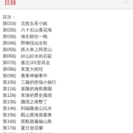
目錄
目次：
第01站 北投女巫小鎮
第02站 六十石山看花海
第03站 海生館住一晚
第04站 野柳找仙女鞋
第05站 搭火車上阿里山
第06站 好山好水的石碇
第07站 臺北101登高去
第08站 來逛大稻埕
第09站 臺東神祕事件
第10站 三義的悠哉小旅行
第11站 基隆的海島樂園
第12站 笨港的歷史風情
第13站 國境之南墾丁
第14站 到福隆遊山玩水
第15站 觀山賞海遊臺東
第16站 搭船遊遍龜山島
第17站 夏日遊宜蘭