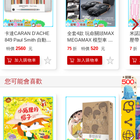
卡達CARAN D'ACHE
全套4款 玩命關頭MAX
米諾
849 Paul Smith 自動鉛
MEGAMAX 模型車 扭
壓帶
筆 ED.5 條紋銀
蛋 轉蛋 模型 玩具車
2560
520
特價
元
75
折
特價
元
7
折
小汽車 迷你模型
TAKARA TOMY
加入購物車
加入購物車
您可能會喜歡