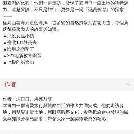
遍臺灣的旅程！他們一起走訪，發現了臺灣每一處土地的獨特魅
力。這趟冒險，不只是旅行，更像是一場「認識臺灣」的探索
——
從高山雲海到湛藍海洋，從多變的自然風景到古老街道，每個角
落都藏著動人的故事與知識。
▲北投女巫小鎮
▲臺北101登高去
▲國境之南墾丁
▲921地震教育園區
▲七股的鹹雪山
作者
作者：沈口口、洪葉丹等
本書由一群喜愛旅行與觀察生活的作者共同完成。他們走訪各
地，用雙腳丈量土地，用眼睛觀察文化，希望把旅途中發現的風
景與知識分享給讀者，帶領大家一起認識臺灣的精彩。