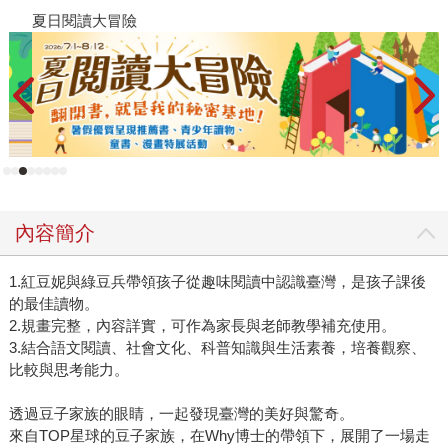
夏日閱讀大冒險
飢
內容簡介
1.紅豆妮與綠豆兵帶領孩子從趣味閱讀中認識臺灣，是孩子課後
的最佳讀物。
2.規畫完整，內容詳實，可作為家長與老師教學補充使用。
3.結合語文閱讀、社會文化、科普知識與生活素養，培養觀察、
比較與思考能力。
透過豆子家族的眼睛，一起發現臺灣的美好與驚奇。
來自TOP星球的豆子家族，在Why博士的帶領下，展開了一場走