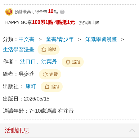
10
預計最高可得金幣
點
?
100累1點 4點抵1元
HAPPY GO享
折抵無上限
分類：
中文書
＞
童書/青少年
＞
知識學習漫畫
＞
生活學習漫畫
追蹤
作者：
沈口口、洪葉丹
追蹤
繪者：
吳姿蓉
追蹤
出版社：
康軒
追蹤
出版日：
2026/05/15
適讀年齡：
7~10歲適讀 有注音
活動訊息