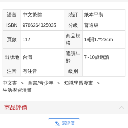
語言
中文繁體
裝訂
紙本平裝
ISBN
9786264325035
分級
普通級
商品規
頁數
112
18開17*23cm
格
適讀年
出版地
台灣
7~10歲適讀
齡
注音
有注音
級別
中文書
＞
童書/青少年
＞
知識學習漫畫
＞
生活學習漫畫
商品評價
寫評價