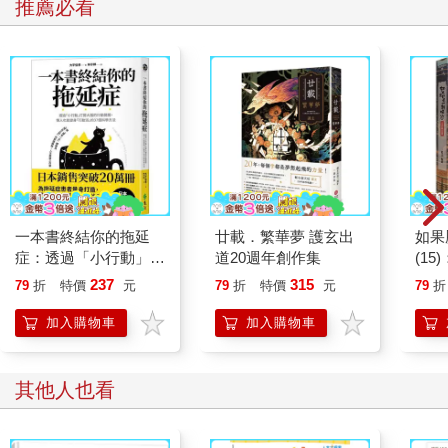
推薦必看
一本書終結你的拖延
廿載．繁華夢 護玄出
如果
症：透過「小行動」打
道20週年創作集
(1
開大腦的行動開關，懶
貓漫
237
315
79
折
特價
元
79
折
特價
元
79
折
人也能變身「行動派」
的37個科學方法
加入購物車
加入購物車
其他人也看