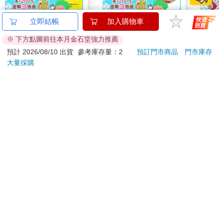
【電子書】小狐狸的帽
驀然回首(藍光典藏版)
The 
子
Gala
Peac
259
1550
特價
元
特價
元
9
折
Surpri
Mari
電子書
預購限定
Stor
訂購/退換貨須知
加入金石堂 LINE 官方帳號『完成綁定』，隨時掌握出貨動
態：
提醒您！！
金石堂及銀行均不會請您操作ATM! 如接獲電話要求您前往