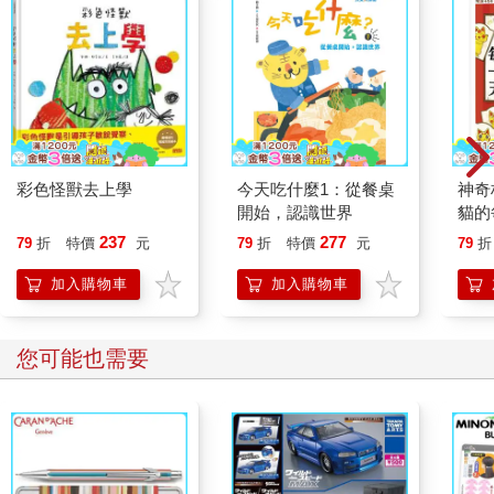
彩色怪獸去上學
今天吃什麼1：從餐桌
神奇
開始，認識世界
貓的
237
277
79
折
特價
元
79
折
特價
元
79
折
加入購物車
加入購物車
您可能也需要