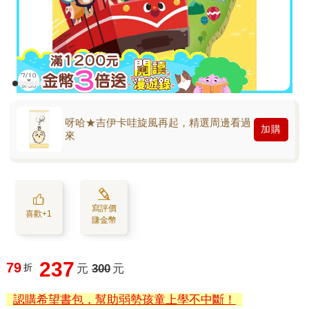
呀哈★吉伊卡哇旋風再起，精選周邊看過
加購
來
寫評價
喜歡+1
賺金幣
237
79
折
元
300
元
認購希望書包，幫助弱勢孩童上學不中斷！