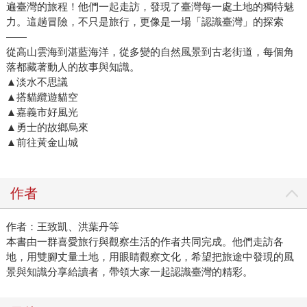
遍臺灣的旅程！他們一起走訪，發現了臺灣每一處土地的獨特魅
力。這趟冒險，不只是旅行，更像是一場「認識臺灣」的探索
——
從高山雲海到湛藍海洋，從多變的自然風景到古老街道，每個角
落都藏著動人的故事與知識。
▲淡水不思議
▲搭貓纜遊貓空
▲嘉義市好風光
▲勇士的故鄉烏來
▲前往黃金山城
作者
作者：王致凱、洪葉丹等
本書由一群喜愛旅行與觀察生活的作者共同完成。他們走訪各
地，用雙腳丈量土地，用眼睛觀察文化，希望把旅途中發現的風
景與知識分享給讀者，帶領大家一起認識臺灣的精彩。