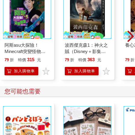
阿斯asu大探險！
波西傑克森1：神火之
養心
Minecraft突變怪物圖
賊（Disney＋影集雙
鑑大百科
面書衣海報版）
315
363
79
折
特價
元
79
折
特價
元
79
折
加入購物車
加入購物車
您可能也需要