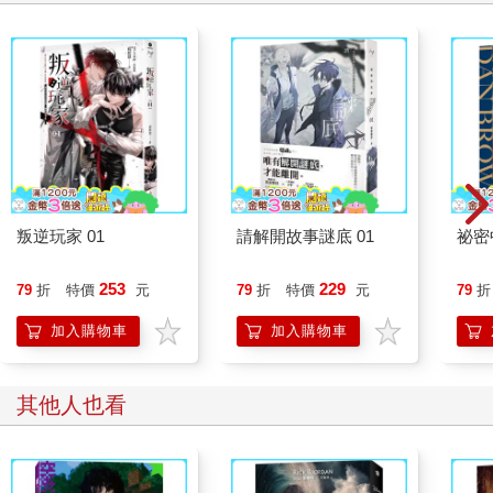
叛逆玩家 01
請解開故事謎底 01
祕密
253
229
79
折
特價
元
79
折
特價
元
79
折
加入購物車
加入購物車
其他人也看