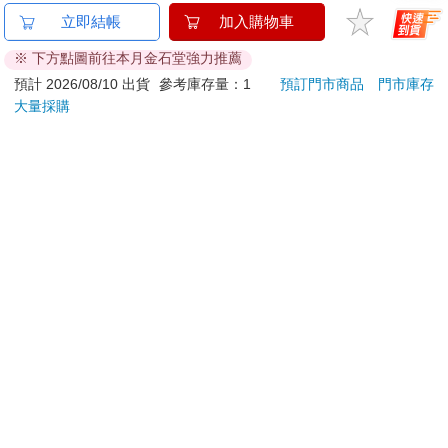
World of Eric Carle-
【Timo】復古浪潮 經
蝦米
立即結帳
加入購物車
My First Library Board
典積木相機 禮物
口罩
※ 下方點圖前往本月金石堂強力推薦
Book Block Set
581
349
9
折
特價
元
51
折
特價
元
特價
預計 2026/08/10 出貨
參考庫存量：1
預訂門市商品
門市庫存
大量採購
立即代訂
加入購物車
訂購/退換貨須知
加入金石堂 LINE 官方帳號『完成綁定』，隨時掌握出貨動
態：
提醒您！！
金石堂及銀行均不會請您操作ATM! 如接獲電話要求您前往
ATM提款機，請不要聽從指示，以免受騙上當！