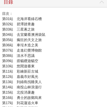
目錄
目次：
第01站 北海岸看綠石槽
第02站 碧潭踏青趣
第03站 三星蔥之旅
第04站 去宜蘭看澳洲袋鼠
第05站 瘋狂的天文之旅
第06站 車埕木造之美
第07站 走進幻覺博物館
第08站 淡水不思議
第09站 搭貓纜遊貓空
第10站 悠閒遊臺東
第11站 彩繪新莊古城
第12站 嘉義市好風光
第13站 到綠島找睡美人
第14站 南投山林浪漫行
第15站 北投消暑趣
第16站 勇士的故鄉烏來
第17站 到花蓮追火車