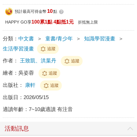
10
預計最高可得金幣
點
?
100累1點 4點抵1元
HAPPY GO享
折抵無上限
分類：
中文書
＞
童書/青少年
＞
知識學習漫畫
＞
生活學習漫畫
追蹤
作者：
王致凱、洪葉丹
追蹤
繪者：
吳姿蓉
追蹤
出版社：
康軒
追蹤
出版日：
2026/05/15
適讀年齡：
7~10歲適讀 有注音
活動訊息