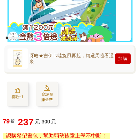
呀哈★吉伊卡哇旋風再起，精選周邊看過
加購
來
寫評價
喜歡+1
賺金幣
237
79
折
元
300
元
認購希望書包，幫助弱勢孩童上學不中斷！