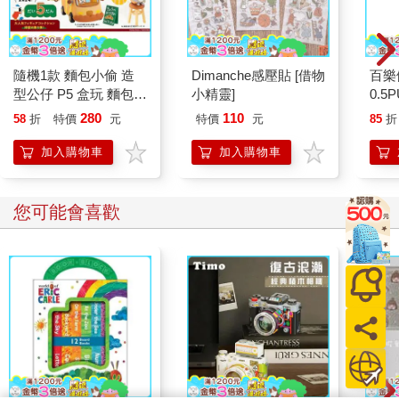
隨機1款 麵包小偷 造
Dimanche感壓貼 [借物
百樂
型公仔 P5 盒玩 麵包
小精靈]
0.5
吐司小偷 麵包車 小豬
萄(限
280
110
58
折
特價
元
特價
元
85
折
菠蘿麵包 kenelephant
加入購物車
加入購物車
您可能會喜歡