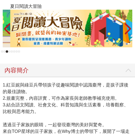
夏日閱讀大冒險
飢
內容簡介
1.紅豆妮與綠豆兵帶領孩子從趣味閱讀中認識臺灣，是孩子課後
的最佳讀物。
2.規畫完整，內容詳實，可作為家長與老師教學補充使用。
3.結合語文閱讀、社會文化、科普知識與生活素養，培養觀察、
比較與思考能力。
透過豆子家族的眼睛，一起發現臺灣的美好與驚奇。
來自TOP星球的豆子家族，在Why博士的帶領下，展開了一場走