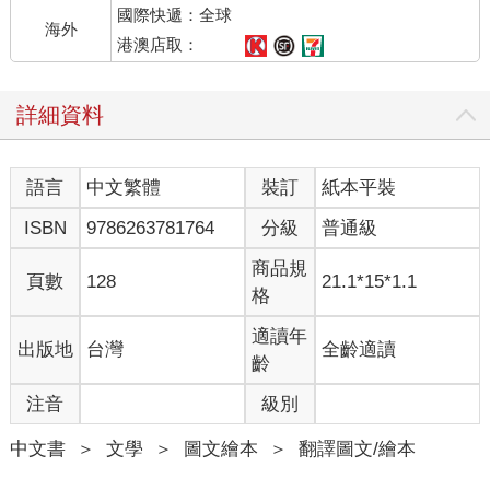
國際快遞：全球
海外
港澳店取：
詳細資料
語言
中文繁體
裝訂
紙本平裝
ISBN
9786263781764
分級
普通級
商品規
頁數
128
21.1*15*1.1
格
適讀年
出版地
台灣
全齡適讀
齡
注音
級別
中文書
＞
文學
＞
圖文繪本
＞
翻譯圖文/繪本