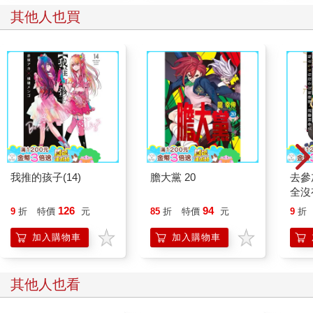
其他人也買
我推的孩子(14)
膽大黨 20
去參
全沒
126
94
9
折
特價
元
85
折
特價
元
9
折
加入購物車
加入購物車
其他人也看