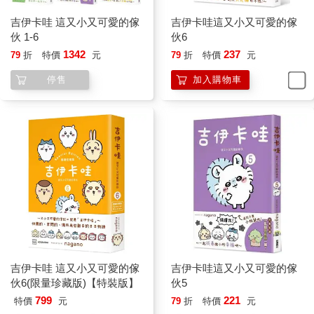
吉伊卡哇 這又小又可愛的傢
吉伊卡哇這又小又可愛的傢
伙 1-6
伙6
1342
237
79
折
特價
元
79
折
特價
元
停售
加入購物車
吉伊卡哇 這又小又可愛的傢
吉伊卡哇這又小又可愛的傢
伙6(限量珍藏版)【特裝版】
伙5
799
221
特價
元
79
折
特價
元