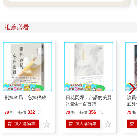
推薦必看
刪掉容易，忘掉很難
日花閃爍：台語的美麗
演員
詞彙&一百首詩
底外
332
356
79
折
特價
元
79
折
特價
元
79
折
加入購物車
加入購物車