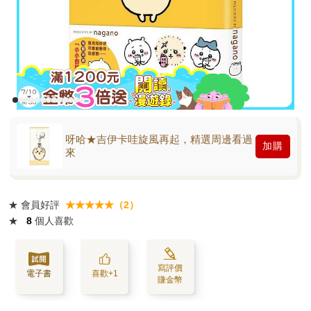
呀哈★吉伊卡哇旋風再起，精選周邊看過
加購
來
★
會員好評
★★★★★（2）
★
8
個人喜歡
寫評價
電子書
喜歡+1
賺金幣