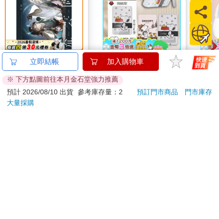
流雲圖經
【正版授權】
小呸
立即結帳
加入購物車
SNOOPY史努比 晶磁
子君
※ 下方點圖前往本月金石堂強力推薦
系列 磁吸無線充支架
300
1161
特價
元
特價
元
86
折
1290
行動電源 10000mAh
預計 2026/08/10 出貨
參考庫存量：2
預訂門市商品
門市庫存
大量採購
加入購物車
加入購物車
您可能會喜歡