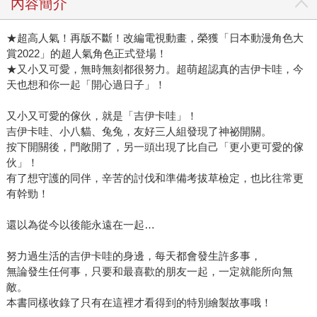
內容簡介
★超高人氣！再版不斷！改編電視動畫，榮獲「日本動漫角色大
賞2022」的超人氣角色正式登場！
★又小又可愛，無時無刻都很努力。超萌超認真的吉伊卡哇，今
天也想和你一起「開心過日子」！
又小又可愛的傢伙，就是「吉伊卡哇」！
吉伊卡哇、小八貓、兔兔，友好三人組發現了神祕開關。
按下開關後，門敞開了，另一頭出現了比自己「更小更可愛的傢
伙」！
有了想守護的同伴，辛苦的討伐和準備考拔草檢定，也比往常更
有幹勁！
還以為從今以後能永遠在一起…
努力過生活的吉伊卡哇的身邊，每天都會發生許多事，
無論發生任何事，只要和最喜歡的朋友一起，一定就能所向無
敵。
本書同樣收錄了只有在這裡才看得到的特別繪製故事哦！