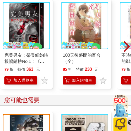
完美男友：榮登紐約時
100天後盛開的百合
不時
報暢銷榜No.1！《家
（全）
的鄰
弒服務》芙麗達．麥法
０）
363
238
79
折
特價
元
85
折
特價
元
79
折
登心理驚悚全新大作！
加入購物車
加入購物車
您可能也需要