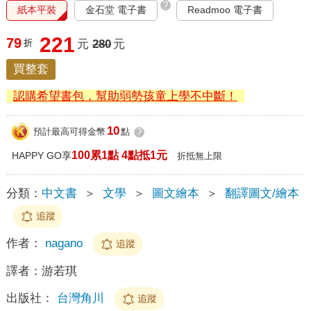
?
紙本平裝
金石堂 電子書
Readmoo 電子書
221
79
折
元
280
元
買整套
認購希望書包，幫助弱勢孩童上學不中斷！
10
預計最高可得金幣
點
?
100累1點 4點抵1元
HAPPY GO享
折抵無上限
分類：
中文書
＞
文學
＞
圖文繪本
＞
翻譯圖文/繪本
追蹤
作者：
nagano
追蹤
譯者：
游若琪
出版社：
台灣角川
追蹤