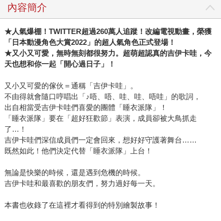
內容簡介
★人氣爆棚！TWITTER超過260萬人追蹤！改編電視動畫，榮獲
「日本動漫角色大賞2022」的超人氣角色正式登場！
★又小又可愛，無時無刻都很努力。超萌超認真的吉伊卡哇，今
天也想和你一起「開心過日子」！
又小又可愛的傢伙＝通稱「吉伊卡哇」。
不由得就會隨口哼唱出「♪唔、唔、哇、哇、唔哇」的歌詞，
出自相當受吉伊卡哇們喜愛的團體「睡衣派隊」！
「睡衣派隊」要在「超好狂歡節」表演，成員卻被大鳥抓走
了…！
吉伊卡哇們深信成員們一定會回來，想好好守護著舞台……
既然如此！他們決定代替「睡衣派隊」上台！
無論是快樂的時候，還是遇到危機的時候。
吉伊卡哇和最喜歡的朋友們，努力過好每一天。
本書也收錄了在這裡才看得到的特別繪製故事！