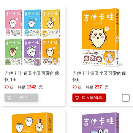
吉伊卡哇 這又小又可愛的傢
吉伊卡哇這又小又可愛的傢
伙 1-6
伙6
1342
237
79
折
特價
元
79
折
特價
元
停售
加入購物車