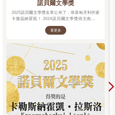
諾貝爾文學獎
2025諾貝爾文學獎名單公布了，恭喜匈牙利作家
卡撒茲納霍凱！ 2024諾貝爾文學獎得主南韓女
作家──韓江 新書出版。更多精彩好看的得獎作
看更多
品