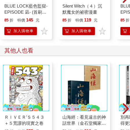
BLUE LOCK藍色監獄-
Silent Witch（４）沉
BLU
EPISODE 凪- (首刷限
默魔女的祕密漫畫
EPI
定版) 07
145
119
85
折
特價
元
85
折
特價
元
85
折
加入購物車
加入購物車
其他人也看
ＲＩＶＥＲ’Ｓ５４３
山海經：看見遠古的神
別再
＋５荒謬的現實之卷
話世界（金石堂獨家首
得更
發 隨書附贈插圖手