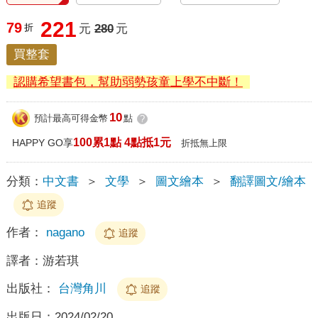
221
79
折
元
280
元
買整套
認購希望書包，幫助弱勢孩童上學不中斷！
10
預計最高可得金幣
點
?
100累1點 4點抵1元
HAPPY GO享
折抵無上限
分類：
中文書
＞
文學
＞
圖文繪本
＞
翻譯圖文/繪本
追蹤
作者：
nagano
追蹤
譯者：
游若琪
出版社：
台灣角川
追蹤
出版日：
2024/02/20