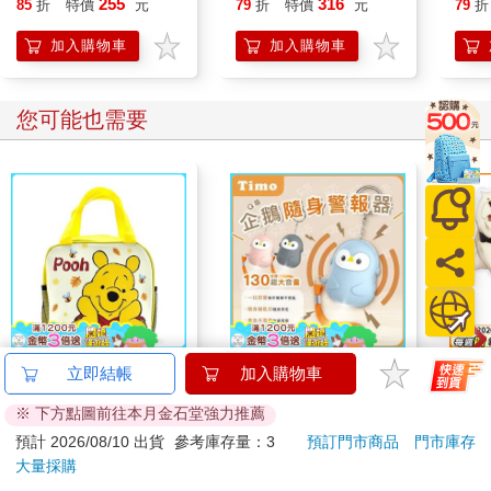
255
316
85
折
特價
元
79
折
特價
元
79
折
札）
加入購物車
加入購物車
您可能也需要
Disney【俏皮維尼】
【Timo】Q版企鵝安全
角色
立即結帳
加入購物車
尼龍手提袋
隨身警報器 130超大分
家家
※ 下方點圖前往本月金石堂強力推薦
貝企鵝警報器 造型隨
399
290
8
折
特價
元
59
折
特價
元
特價
身安全防狼神器
預計 2026/08/10 出貨
參考庫存量：3
預訂門市商品
門市庫存
大量採購
加入購物車
加入購物車