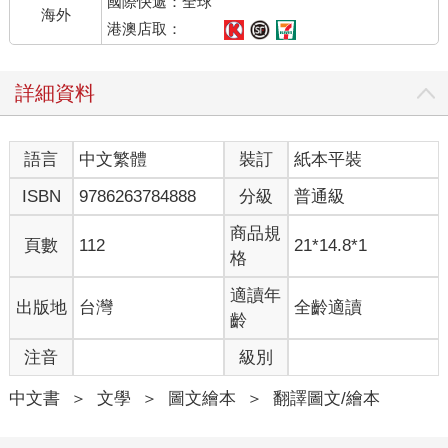
國際快遞：全球
海外
港澳店取：
詳細資料
語言
中文繁體
裝訂
紙本平裝
ISBN
9786263784888
分級
普通級
商品規
頁數
112
21*14.8*1
格
適讀年
出版地
台灣
全齡適讀
齡
注音
級別
中文書
＞
文學
＞
圖文繪本
＞
翻譯圖文/繪本