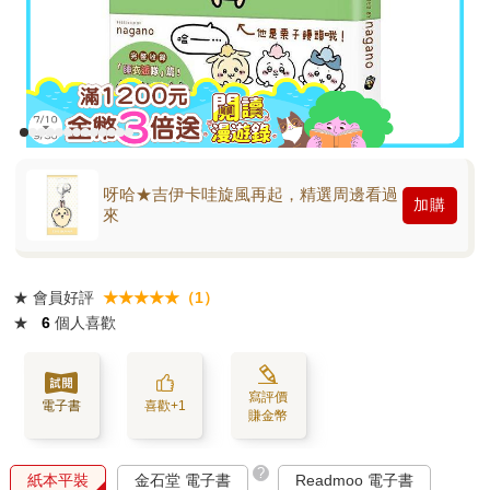
呀哈★吉伊卡哇旋風再起，精選周邊看過
加購
來
★
會員好評
★★★★★（1）
★
6
個人喜歡
寫評價
電子書
喜歡+1
賺金幣
?
紙本平裝
金石堂 電子書
Readmoo 電子書