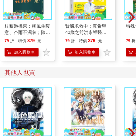
杖藜過橋東：柳風生暖
腎臟求救中：真希望
特殊傳
意、杏雨不濕衣；陳亮
40歲之前洪永祥醫師
恭談以心轉境的適齡漫
就告訴我這些事
379
379
79
折
特價
元
79
折
特價
元
79
折
想
加入購物車
加入購物車
其他人也買