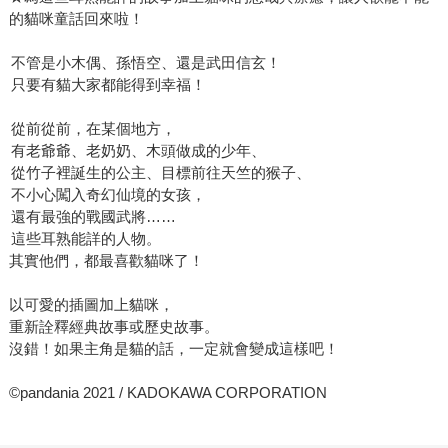
的貓咪童話回來啦！
不管是小木偶、孫悟空、還是武田信玄！
只要有貓大家都能得到幸福！
從前從前，在某個地方，
有老爺爺、老奶奶、木頭做成的少年、
從竹子裡誕生的公主、目標前往天竺的猴子、
不小心闖入奇幻仙境的女孩，
還有最強的戰國武將……
這些耳熟能詳的人物。
其實他們，都最喜歡貓咪了！
以可愛的插圖加上貓咪，
重新詮釋經典故事或歷史故事。
沒錯！如果主角是貓的話，一定就會變成這樣吧！
©pandania 2021 / KADOKAWA CORPORATION