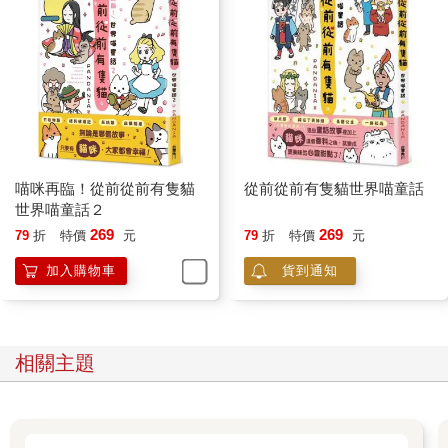
喵咪再臨！從前從前有隻貓
從前從前有隻貓世界喵童話
世界喵童話２
269
269
79
折
特價
元
79
折
特價
元
加入購物車
貨到通知
相關主題