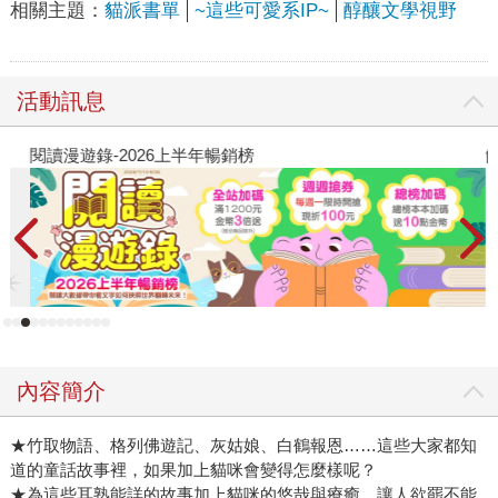
相關主題：
貓派書單
~這些可愛系IP~
醇釀文學視野
活動訊息
閱讀漫遊錄-2026上半年暢銷榜
飢
內容簡介
★竹取物語、格列佛遊記、灰姑娘、白鶴報恩……這些大家都知
道的童話故事裡，如果加上貓咪會變得怎麼樣呢？
★為這些耳熟能詳的故事加上貓咪的悠哉與療癒，讓人欲罷不能