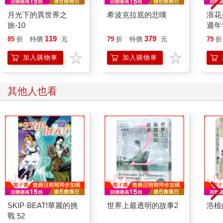
月光下的異世界之
希波克拉底的悲嘆
浪花
旅-10
週年
119
379
85
折
特價
元
79
折
特價
元
79
折
加入購物車
加入購物車
其他人也看
SKIP·BEAT!華麗的挑
世界上最透明的故事2
浩植
戰 52