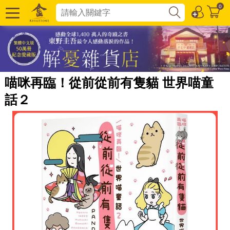
0
喵咪再臨！從前從前有隻貓 世界喵童
話２