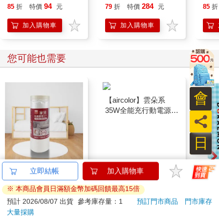
94
284
85
折
特價
元
79
折
特價
元
85
折
加入購物車
加入購物車
您可能也需要
會
員
日
家具防塵膠
【aircolor】雲朵系
哆啦A
立即結帳
加入購物車
帶-300x1500cm-6卷入
35W全能充行動電源
遊卡
※ 本商品會員日滿額金幣加碼回饋最高15倍
10000mAh(有標示Wh)
代銷
648
1980
72
折
特價
元
特價
元
特價
2190
預計 2026/08/07 出貨
參考庫存量：1
預訂門市商品
門市庫存
大量採購
加入購物車
加入購物車