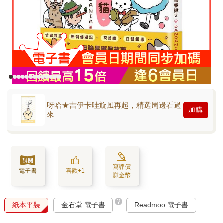
呀哈★吉伊卡哇旋風再起，精選周邊看過
加購
來
寫評價
電子書
喜歡+1
賺金幣
?
紙本平裝
金石堂 電子書
Readmoo 電子書