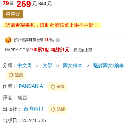
269
79
折
元
340
元
買整套
認購希望書包，幫助弱勢孩童上學不中斷！
10
預計最高可得金幣
點
?
100累1點 4點抵1元
HAPPY GO享
折抵無上限
分類：
中文書
＞
文學
＞
圖文繪本
＞
翻譯圖文/繪本
追蹤
作者：
PANDANIA
追蹤
譯者：
黛西
出版社：
台灣角川
追蹤
出版日：
2024/11/25