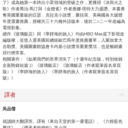
了》成為她第一本跨出小眾領域的突破之作，更獲得《冰與火之
歌》作者喬治‧馬汀與《金翅雀》作者唐娜‧塔特大力盛讚。本書勇
奪英國重量級的亞瑟．克拉克小說獎，囊括英、美兩國各大媒體
年度選書推薦，授權共三十六種外語版本，後於二○二一年改編為
電視影集。
續作《玻璃飯店》與《寧靜海的旅人》均由HBO Max簽下影視改
編版權，並曾入選美國前總統歐巴馬年度推薦書單，入圍加拿大
吉勒獎、美國圖書館協會卡內基小說獎等重要獎項，也是暢銷書
排行榜常客。
相關著作：《如果我們的世界消失了（十週年紀念版，特別收錄
全新附錄短篇 )》《玻璃飯店》《玻璃飯店（作者親筆簽名扉頁
版）》《寧靜海的旅人》《寧靜海的旅人（作者親筆簽名扉頁
版）》
譯者
吳品儒
就讀師大翻譯所。譯有《來自天堂的第一通電話》、《六根藍色
魔弦》、《繼承者的婚約》等小說。