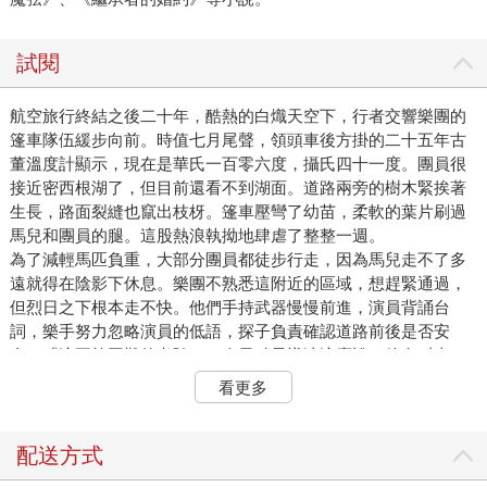
試閱
航空旅行終結之後二十年，酷熱的白熾天空下，行者交響樂團的
篷車隊伍緩步向前。時值七月尾聲，領頭車後方掛的二十五年古
董溫度計顯示，現在是華氏一百零六度，攝氏四十一度。團員很
接近密西根湖了，但目前還看不到湖面。道路兩旁的樹木緊挨著
生長，路面裂縫也竄出枝枒。篷車壓彎了幼苗，柔軟的葉片刷過
馬兒和團員的腿。這股熱浪執拗地肆虐了整整一週。
為了減輕馬匹負重，大部分團員都徒步行走，因為馬兒走不了多
遠就得在陰影下休息。樂團不熟悉這附近的區域，想趕緊通過，
但烈日之下根本走不快。他們手持武器慢慢前進，演員背誦台
詞，樂手努力忽略演員的低語，探子負責確認道路前後是否安
全。「這不算困難的考驗。」今天稍早導演這麼說。他名叫吉
爾，七十二歲，乘坐第二輛篷車，雙腿已不比從前勇健。「如果
看更多
你在這可疑的地帶都能背誦台詞，上了台一定也沒問題。」
「李爾王進場。」克絲婷說。二十年前（那時的事，她大部分都
忘了），她在多倫多劇院匆促下檔的《李爾王》登台演出沒有台
配送方式
詞的小角色。如今，她身穿廢輪胎製成的涼鞋，腰帶插著三把