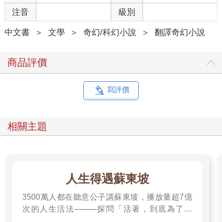
恩斯坦，尾巴的毛少了一半，因為上週被第一大提琴拿去做新琴
注音
級別
弓了。
「啊，傷心的景象！」八月說。
中文書
＞
文學
＞
奇幻/科幻小說
＞
翻譯奇幻小說
第三小號手嘀咕：「你知道什麼是『傷心的景象』嗎？就是在熱
浪中連聽三次《李爾王》排演。」
「你知道還有更傷心的景象嗎？連續四天，行走於遙遠的邊緣小
商品評價
鎮之間。」這位是十
五歲的亞莉珊卓，團裡年紀最小的演員，襁褓時期在路上被團員
撿了回來。
寫評價
「『傷心的景象』是什麼意思？」奧莉薇問，她才六歲，是低音
號和女演員林的孩子。她抱著泰迪熊和吉爾一起搭第二輛篷車。
「大約再兩個小時就會抵達水城聖底波拉，沒什麼好擔心的。」
相關主題
吉爾說。
那場流感有如中子彈在地球表面爆炸，隨之而來的震波使一切崩
解。起初那些難以形容的年頭，每個人都在路上行走，最後終於
明白怎麼走也找不回從前的生活，只好隨遇而安，找個地方落
人生得遇蘇東坡
腳。人們出於安全考量，群聚在公路休息站、餐廳和汽車旅館相
3500萬人都在聽意公子講蘇東坡，播放量超7億
依為命。在這面目已非的世界，行者交響樂團來回往返於聚落之
間。這是從新元五年開始的，那時指揮召集了她在軍樂隊的朋友
次的人生活法────探問「活著，到底為了什
們，離開一直居住的空軍基地，往未知之地邁進。當時大多數人
麼？」────