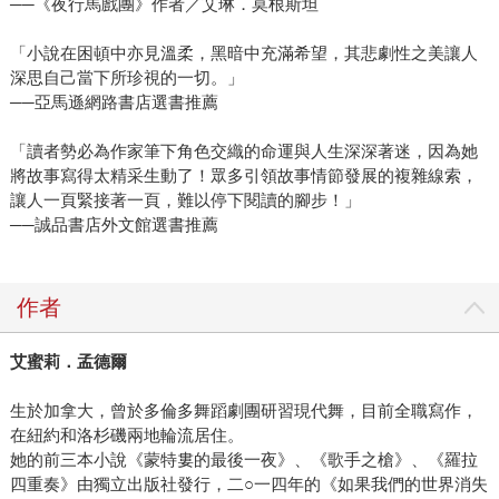
──《夜行馬戲團》作者／艾琳．莫根斯坦
「小說在困頓中亦見溫柔，黑暗中充滿希望，其悲劇性之美讓人
深思自己當下所珍視的一切。」
──亞馬遜網路書店選書推薦
「讀者勢必為作家筆下角色交織的命運與人生深深著迷，因為她
將故事寫得太精采生動了！眾多引領故事情節發展的複雜線索，
讓人一頁緊接著一頁，難以停下閱讀的腳步！」
──誠品書店外文館選書推薦
作者
艾蜜莉．孟德爾
生於加拿大，曾於多倫多舞蹈劇團研習現代舞，目前全職寫作，
在紐約和洛杉磯兩地輪流居住。
她的前三本小說《蒙特婁的最後一夜》、《歌手之槍》、《羅拉
四重奏》由獨立出版社發行，二○一四年的《如果我們的世界消失