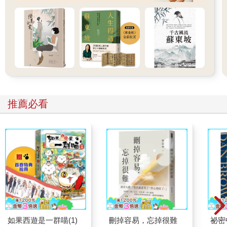
馬休息，克絲婷還不想歇腿，於是往前走了幾步，對著樹幹練習
射刀。她從距離五步開始射，接著是十步、二十步，聽見刀鋒吃
進樹幹的聲音相當滿意。樂團上路時，她鑽進第二輛篷車，亞莉
珊卓也在那裡休息、縫補戲服。
「我說啊，妳在特拉弗斯看到的電腦螢幕……」亞莉珊卓聊起之
前的話題。
「怎樣？」
他們不久前才離開特拉弗斯，那裡有個發明家在閣樓拼裝了一套
電力系統，規模很陽春，只是一輛固定式腳踏車，拚命踩了半天
推薦必看
才能供電給筆記型電腦。不過，那個發明家還有更遠大的目標，
他不只是想重建供電系統，還想找回網路。幾個年輕團員聽到他
說出「網路」這個概念，不禁有點興奮。他們想起曾經聽聞的wifi
傳說，還有根本無從想像的雲端技術。不知道網路是不是依舊存
在於某處，懸在身邊的空氣中，發出小如針尖的無形光芒？
「妳記憶中的網路就是那樣嗎？」
「其實我不太記得電腦螢幕長什麼樣子。」克絲婷坦白招認。第
二輛篷車總是顛簸得厲害，她坐得骨頭都要散開了。
「那麼美的東西，妳怎麼不記得了？」
「我那個時候才八歲。」
亞莉珊卓點頭，一臉不滿，顯然認為要是她八歲時看過發亮的電
如果西遊是一群喵(1)
刪掉容易，忘掉很難
祕密