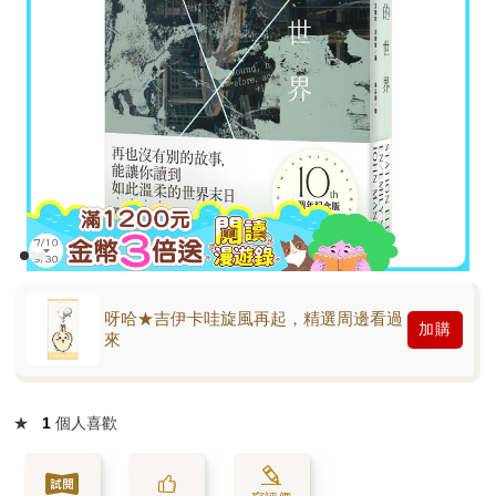
呀哈★吉伊卡哇旋風再起，精選周邊看過
加購
來
★
1
個人喜歡