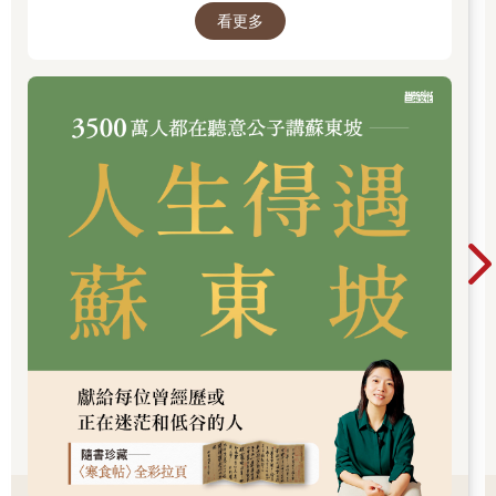
都找到地方住下了，因為到了新元三年，汽油早已變質，又無法
看更多
靠雙腳永遠走下去。指揮和團員花了六個月走過一個又一個小鎮
（「小鎮」的定義變得模糊，有些鎮不過是住著四、五個家庭的
休息站），接著遇見了吉爾的莎士比亞劇團。團員是一起從芝加
哥逃出來的，在農場工作了幾年，又在路上走了三個月。後來兩
團人馬就合併了。
新元二十年，團員依然沒有落腳。他們沿著休侖湖、密西根湖岸
往返，最遠曾往西走到密西根州的特拉弗斯、往東北到北緯四十
九度安大略省的金卡丁，也沿著聖克萊爾河南行，走到馬林城的
漁村和阿爾戈納克，接著折返。這一帶多半都很寧靜，幾乎不會
遇見其他旅人，若有人跡，大多是出來採集物品、在小鎮之間載
運雜貨的販子。
行者交響樂團演奏古典樂、爵士樂，以交響樂編曲詮釋舊世界的
流行歌，也演出莎士比亞的戲。頭幾年，他們表演近代戲劇，但
意想不到的是，觀眾竟然沒那麼喜歡近代作品，反而偏好莎劇。
「大家想看世界上最好的戲。」迪亞特說。他這個人很難安於活
在當下。他大學玩過龐克樂團，很渴望再次聽見電吉他的聲音。
距離水城只剩不到兩小時路程。《李爾王》第四幕彩排到一半默
默解散，大家都累了，火辣的日頭曬得人好焦躁。他們停下來讓