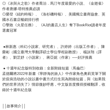
◎《冰與火之歌》作者喬治．馬汀年度最愛的小說、《金翅雀》
作者唐娜‧塔特推薦必讀
◎榮登《紐約時報》、《洛杉磯時報》、美國獨立書商協會、英
國水石書店暢銷排行榜
◎擊敗《火星任務》、《AJ的書店人生》奪下BookRiot讀者年度
選書冠軍
●林新惠（科幻小說家、研究者）、許婷婷（出版工作者）、陳
榮彬（國立臺灣大學翻譯碩士學位學程副教授）、楊詠翔（譯
者）、劉芷妤（小說家）、蔣亞妮（作家）──好評推薦
● 十週年紀念版特別收錄：全新附錄短篇〈馬倫巴〉
孟德爾將2022年新書《寧靜海的旅人》中作家角色奧莉芙筆下關
於疫病浩劫的小說以書中書方式衍生寫為附錄短篇，與《如果我
們的世界消失了》情節微妙呼應，中文版首度獲得授權翻譯，收
錄於十週年紀念版
││故事簡介││