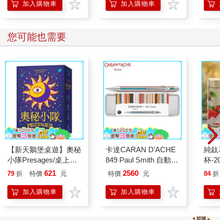
加入購物車
加入購物車
的資訊，但有些人就這樣看到流感爆發前最後一刻。八月喜歡在
安靜的時刻一本一本翻閱，還說他記得每一個節目，像是太空船
啦、擺著巨大沙發的情境喜劇、在紐約街頭搜索的警察、一臉嚴
您可能也需要
厲的法官。他也會尋找比《電視指南》更罕見的詩集，到了夜晚
或是跟著團員旅行時，就拿出來讀。
克絲婷找的則是八卦雜誌，因為她十六歲時，曾經從滿布灰塵的
茶几拿起雜誌翻閱，發現了自己的過去：
亞瑟．林德父子機場團圓
亞瑟邋遢前往洛杉磯機場迎接七歲兒子泰勒。泰勒的母親是模特
兒出身的演員伊莉莎白．柯敦。母子目前同住耶路撒冷。
照片中的亞瑟三天沒刮鬍子，衣服皺巴巴，戴著棒球帽，牽著小
男孩。亞瑟對鏡頭微笑，小男孩開心地抬頭看爸爸。距離喬治亞
【新天鵝堡桌遊】奧秘
卡達CARAN D'ACHE
純鈦
流感爆發還有一年。
小隊Presages/桌上遊
849 Paul Smith 自動鉛
杯-2
「我認識這個人！我給你看的漫畫就是他送我的。」克絲婷激動
戲
筆 ED.5 條紋銀
621
2560
79
折
特價
元
特價
元
84
折
地告訴八月。八月點點頭，說要再看一次那些漫畫。
世界崩毀前的生活，有許多許多事情，克絲婷已經想不起了。像
加入購物車
加入購物車
是家中地址、母親的臉、八月一直講個不停的電視節目，但她卻
記得亞瑟．林德。自從那次在八卦雜誌看到他，後來入手的每一