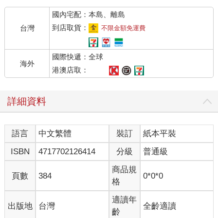
刀，手拿平裝版《李爾王》劇本，書中的舞台指示有黃色螢光標
國內宅配：本島、離島
記，她讀道：「『已瘋狂，身上雜亂地飾以野花。』」
「『可是誰來啦？』」飾演大臣之子愛德伽的演員說。他名叫八
到店取貨：
台灣
不限金額免運費
月，最近才開始演戲，之前是樂團的第二小提琴，也是祕密詩
人，也就是說除了克絲婷和第七吉他手，團裡沒人知道他會寫
國際快遞：全球
詩，「『不是瘋狂的人，絕不會……』絕不會什麼？」
海外
「『把他自己打扮成這一個樣子。』」克絲婷說。
港澳店取：
「謝了。『不是瘋狂的人，絕不會把他自己打扮成這一個樣
子。』」
詳細資料
樂團的篷車其實是卡車改造的，現由馬匹拉動，裝有金屬輪和木
輪。汽油耗盡以後，所有無用的吃油零件都拆了，像是引擎、燃
料供給系統，還有一些未滿二十歲的團員從沒見過它們運轉的配
語言
中文繁體
裝訂
紙本平裝
備。車頭頂部加裝了長椅供駕駛乘坐，徒然增加重量的部分都拆
了，但整體算是完整保留，車門可以關上，難以擊破的車窗也還
ISBN
4717702126414
分級
普通級
在，這樣一來若行經險惡地區，就有個相對安全的地方安置孩子
們。篷車主要由卡車車床構成，上面架起防水布。三輛車的車篷
商品規
頁數
384
0*0*0
都漆成槍灰色，用白漆在兩側寫上：「行者交響樂團」。
格
「不，他們不能判我私造貨幣的罪名。」迪亞特回過頭說。他在
練習李爾王的段落，雖然這角色由他來演還太年輕。迪亞特走在
適讀年
出版地
台灣
全齡適讀
其他演員前頭，低聲跟他最愛的馬兒說了些什麼。那匹馬名叫伯
齡