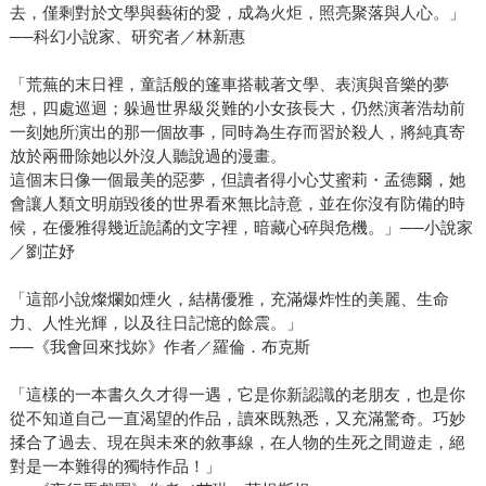
去，僅剩對於文學與藝術的愛，成為火炬，照亮聚落與人心。」
──科幻小說家、研究者／林新惠
「荒蕪的末日裡，童話般的篷車搭載著文學、表演與音樂的夢
想，四處巡迴；躲過世界級災難的小女孩長大，仍然演著浩劫前
一刻她所演出的那一個故事，同時為生存而習於殺人，將純真寄
放於兩冊除她以外沒人聽說過的漫畫。
這個末日像一個最美的惡夢，但讀者得小心艾蜜莉・孟德爾，她
會讓人類文明崩毀後的世界看來無比詩意，並在你沒有防備的時
候，在優雅得幾近詭譎的文字裡，暗藏心碎與危機。」──小說家
／劉芷妤
「這部小說燦爛如煙火，結構優雅，充滿爆炸性的美麗、生命
力、人性光輝，以及往日記憶的餘震。」
──《我會回來找妳》作者／羅倫．布克斯
「這樣的一本書久久才得一遇，它是你新認識的老朋友，也是你
從不知道自己一直渴望的作品，讀來既熟悉，又充滿驚奇。巧妙
揉合了過去、現在與未來的敘事線，在人物的生死之間遊走，絕
對是一本難得的獨特作品！」