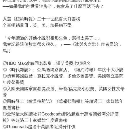
──如果我們的世界消失了，你會為了什麼而活下去？
入選《紐約時報》二十一世紀百大好書榜
全臺暢銷萬冊，英、美、加長銷不墜
「今年讀過的其他小說都相形失色，寫得太美了……
我會記得這個故事很久很久。 」──《冰與火之歌》作者喬治．
馬汀
◎HBO Max改編同名影集，獲艾美獎七項提名
◎《時代雜誌》、亞馬遜網路書店、《紐約時報》年度十大小說
◎勇奪英國亞瑟．克拉克小說獎、多倫多圖書獎、美國獨立書商
年度榮譽獎
◎入圍美國國家書卷獎決選、筆會/福克納小說獎、英國女性文學
獎
◎同時登上《歐普拉雜誌》《華盛頓郵報》等超過三十家媒體年
度選書榜
◎全球最大閱讀社群Goodreads網站超過十萬名讀者滿分評價
報》等超過三十家媒體年度選書榜
◎Goodreads超過十萬讀者近滿分評價