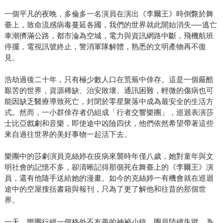
一個平凡的夜晚，多倫多一名演員在演出《李爾王》時倒斃於舞
臺上，致命流感病毒蔓延各國，我們的世界就此開始消失──逃亡
車潮擠滿公路，都市淪為空城，電力與資訊網路中斷，飛機航班
停擺，電視訊號終止，警消軍隊解體，熟悉的文明產物再不復
見。
浩劫過後二十年，只有極少數人口在荒蕪中倖存。這是一個嚴酷
艱苦的世界，資源稀缺、治安敗壞、通訊困難，輕微的傷病也可
能因缺乏醫療導致死亡，封閉於零星聚落中成為最安全的生活方
式。然而，一小群倖存者仍組成「行者交響樂團」，巡迴表演莎
士比亞戲劇和音樂，即使途中凶險四伏，他們依然希望帶著這些
來自過往世界的美好事物一起活下去。
樂團中的莎劇演員克絲婷在疫病來襲時年僅八歲，她對童年與文
明社會的記憶不多，卻清晰記得那個死在舞臺上的《李爾王》演
員，還有他隨手送給她的漫畫。如今的克絲婷一有機會就在巡迴
途中的空屋搜括書籍與報刊，只為了更了解他和往昔的那個世
界。
一天，樂團行經一個格外不友善的神祕小鎮，團員陸續失蹤，為