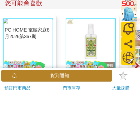
本雜誌她都仔細翻閱，就為了找他的消息。她收集剪報，放進夾
您可能會喜歡
鏈袋，收在背包裡。剪報中有張照片是亞瑟一人待在海邊，看起
來悶悶不樂，外型走樣，還有一張是他與第一任妻子米蘭達。另
一張是跟第二任妻子伊莉莎白，她看起來是個營養不良的金髮女
子，對著鏡頭笑也不笑。還有一張他兒子的照片，和克絲婷差不
多年紀，接著是第三任妻子的照片，看起來和第二任極為相似。
「妳簡直是考古學家。」克絲婷拿剪報給小夏看，結果她這麼
說。小夏從小立志成為考古學家，她在樂團擔任第二大提琴，和
克絲婷感情很好。
那些剪報所呈現的，都不是克絲婷記憶中的亞瑟。但她又記得什
麼呢？亞瑟只是她腦海中一晃而過的印象，人很好，一頭灰髮，
PC HOME 電腦家庭8
【艾系列】艾淨化草本
劇場版
曾經塞了兩本漫畫給她。「這個送給妳。」她相當確定亞瑟是這
月2026第367期
除穢噴霧70g （除穢/
之空
麼說的。她還記得後來的一件事，那是她對於往日世界最清晰的
平安/淨化/艾草/芙蓉/
樂部 
171
299
特價
元
75
折
特價
元
特價
180
回憶：舞台上，有個穿西裝的男人跟她說話，亞瑟躺在地上，急
抹草） 此為單瓶賣場
Pa
救人員傾身向前，周圍充滿了人聲與哭泣。人們聚在一起，明明
另有多瓶組優惠賣場
組
加入購物車
加入購物車
在室內，雪卻下個不停，熾熱的燈光灑在身上。
訂購/退換貨須知