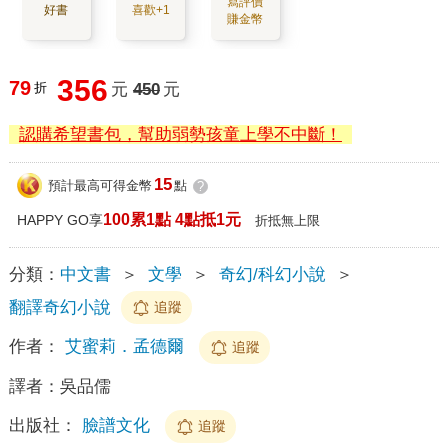
寫評價
好書
喜歡+1
賺金幣
356
79
折
元
450
元
認購希望書包，幫助弱勢孩童上學不中斷！
15
預計最高可得金幣
點
?
100累1點 4點抵1元
HAPPY GO享
折抵無上限
分類：
中文書
＞
文學
＞
奇幻/科幻小說
＞
翻譯奇幻小說
追蹤
作者：
艾蜜莉．孟德爾
追蹤
譯者：
吳品儒
出版社：
臉譜文化
追蹤