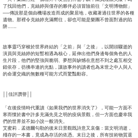
了找回他們，克絲婷與僅存的夥伴必須冒險前往「文明博物館」
──傳說那是個由機場改造而成的聚居地，收藏著過往世界的各種
遺物。那裡令克絲婷充滿嚮往，卻也可能是樂團不曾面對過的陷
阱……
故事靈巧穿梭於世界終結的「之前」與「之後」，以開頭驟逝的
演員與克絲婷的短暫相遇為核心，延伸出他們身邊每個角色的人
生片段，他們的堅強與脆弱、夢想與缺憾在意想不到之處互相交
錯依存，彷彿串連的光點，讓故事外的讀者也為末世之中人與人
的命運交織的無數種可能方式而驚豔動容。
││佳評讚譽││
「在後疫情時代重讀《如果我們的世界消失了》，可能一方面不
寒而慄於書中許多充滿先見之明的疫病景觀，但一方面也慶幸我
們的世界並不如小說一般消失。
艾蜜莉．孟德爾勾勒的後末日景觀既詩意又哀傷：當文明消逝，
殘存的一本書，竟成為存活的依憑。末日之後，所有技術物質退