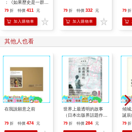
腦螢幕，鐵定不會忘記。
：《如果歷史是一群
在特拉弗斯的時候，克絲婷直盯著筆電螢幕上的「此網頁不存
喵》作者最新力作，附
411
332
79
折
特價
元
79
折
特價
元
79
折
在」。她不認為那個發明家能夠找到網路，但是電力令她著迷。
【首卷特典】拉頁
她想像茶几上的粉紅色燈罩、胖胖的半月型夜燈、餐桌上方的水
加入購物車
加入購物車
晶燈、打滿燈的舞台。發明家死命地踩踏板，好讓螢幕不要熄
滅，同時一邊解釋衛星的運作方式。當時亞莉珊卓聽得好入神，
螢幕是如此神奇，卻完全沒人記得。八月則是盯著那螢幕，悵然
其他人也看
若失。
克絲婷和八月的嗜好是闖空屋，指揮也默許，因為他們不時會找
到有用的東西。每次闖空屋，八月總是用渴望的眼神看著電視。
他小時候安靜又害羞，很迷古典樂，對運動完全沒興趣，與人相
處更是沒轍。也就是說每天放學，八月的兄弟都在屋外打棒球、
交新朋友，只有他獨自長時間待在家裡。而所謂的家，不過是時
常調動的美軍基地宿舍。電視節目的好處在於走到哪裡都能收
看，無論爸媽調到馬里蘭、加州或德州，節目都不會變。流感爆
發前，他成天有大半的時間都在看電視、拉小提琴，或者邊看邊
在我說願意之前
世界上最透明的故事
傾城
拉。克絲婷能想像八月小時候的樣子：九歲、十歲、十一歲，蒼
（日本出版界話題作，
誕辰
白又瘦巴巴的他，在一抹電視藍光前拉著孩童尺寸的琴，深色瀏
只有紙本書可以體驗的
說集一
474
284
海蓋住眼睛，一臉嚴肅，有時根本面無表情。如今他們每次闖空
79
折
特價
元
79
折
特價
元
79
折
感動）
屋，八月都會尋找各期的《電視指南》雜誌，內容幾乎都是過時