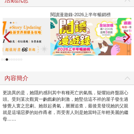
閱讀漫遊錄-2026上半年暢銷榜
飢
內容簡介
更詭異的是，她隱約感到其中有種死亡的氣氛，疑懼始終盤踞心
頭。受到某次觀賞一齣戲劇的刺激，她堅信這不祥的屋子發生過
慘覺人寰之悲劇。她鼓起勇氣，層層追查，最後竟發現她的父親
就是這場惡夢的始作甬者，而受害人則是她當時正年輕美麗的繼
母……