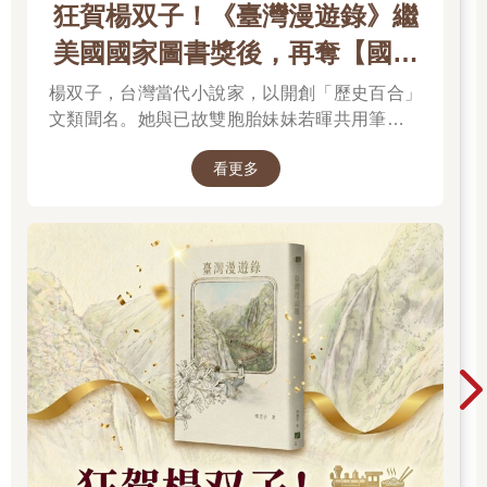
狂賀楊双子！《臺灣漫遊錄》繼
美國國家圖書獎後，再奪【國際
布克獎】
楊双子，台灣當代小說家，以開創「歷史百合」
文類聞名。她與已故雙胞胎妹妹若暉共用筆名，
承載兩人的文學夢想，將嚴謹的日治歷史考據融
看更多
入女性同性情誼。其長篇小說《臺灣漫遊錄》透
過鐵道旅行與地道美食探討文化階級，英譯本陸
續斬獲美國國家圖書獎與英國國際布克獎，寫下
華語文學歷史新紀錄，成功讓世界聽見台灣的身
世。