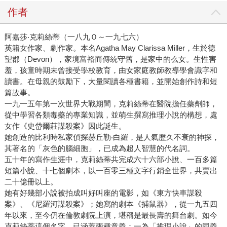
作者
阿嘉莎‧克莉絲蒂（一八九Ｏ～一九七六）
英籍女作家、劇作家。本名Agatha May Clarissa Miller，生於德
望郡（Devon），家境富裕而傳統守舊，是家中的么女。生性害
羞，孩童時期未曾接受學校教育，由女家庭教師教導學會識字和
讀書。在母親的鼓勵下，大量閱讀各種書籍，並開始創作詩和短
篇故事。
一九一五年第一次世界大戰期間，克莉絲蒂在醫院擔任藥劑師，
從中學習各類毒藥的專業知識，並萌生撰寫推理小說的構想，處
女作《史岱爾莊謀殺案》因此誕生。
她創造的比利時私家偵探赫丘勒‧白羅，是人氣歷久不衰的神探，
其著名的「灰色的腦細胞」，已成為超人智慧的代名詞。
五十年的寫作生涯中，克莉絲蒂共完成六十六部小說、一百多篇
短篇小說、十七個劇本，以一百零三種文字行銷全世界，共賣出
二十億冊以上。
她有好幾部小說被拍成叫好叫座的電影，如《東方快車謀殺
案》、《尼羅河謀殺案》；她寫的劇本《捕鼠器》，從一九五四
年以來，至今仍在倫敦劇院上演，堪稱是最長壽的舞台劇。如今
克莉絲蒂這個名字，已涵蓋兩種意義：一為「推理小說」的同義