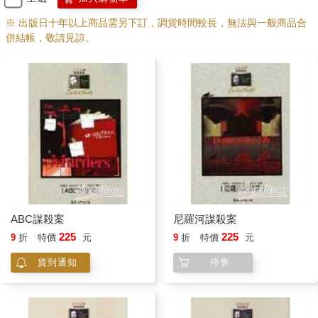
※ 出版日十年以上商品需另下訂，調貨時間較長，無法與一般商品合
併結帳，敬請見諒。
ABC謀殺案
尼羅河謀殺案
225
225
9
折
特價
元
9
折
特價
元
貨到通知
停售