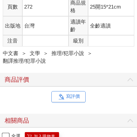
商品規
頁數
272
25開15*21cm
格
適讀年
出版地
台灣
全齡適讀
齡
注音
級別
中文書
＞
文學
＞
推理/犯罪小說
＞
翻譯推理/犯罪小說
商品評價
寫評價
相關商品
全選
加入購物車