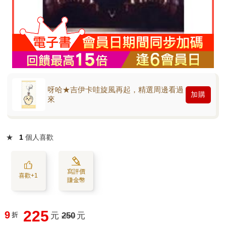
呀哈★吉伊卡哇旋風再起，精選周邊看過
加購
來
★
1
個人喜歡
寫評價
喜歡+1
賺金幣
225
9
折
元
250
元