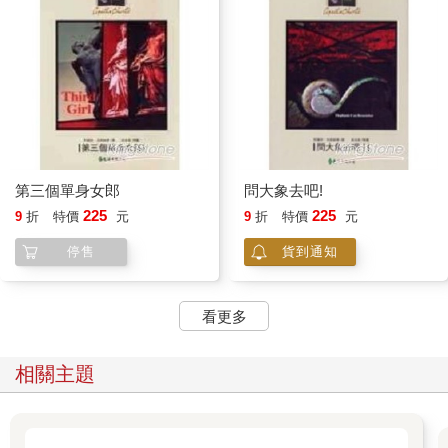
第三個單身女郎
問大象去吧!
225
225
9
折
特價
元
9
折
特價
元
停售
貨到通知
看更多
相關主題