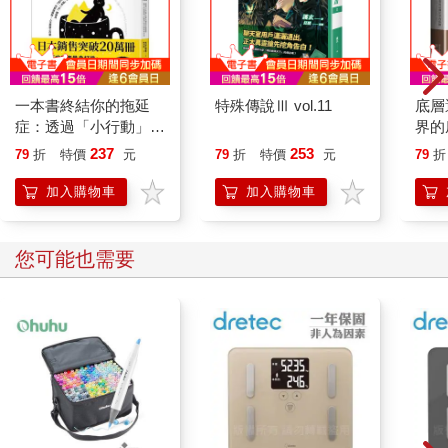
一本書終結你的拖延
特殊傳說Ⅲ vol.11
底層
症：透過「小行動」打
界的
開大腦的行動開關，懶
237
253
79
折
特價
元
79
折
特價
元
79
折
人也能變身「行動派」
的37個科學方法
加入購物車
加入購物車
您可能也需要