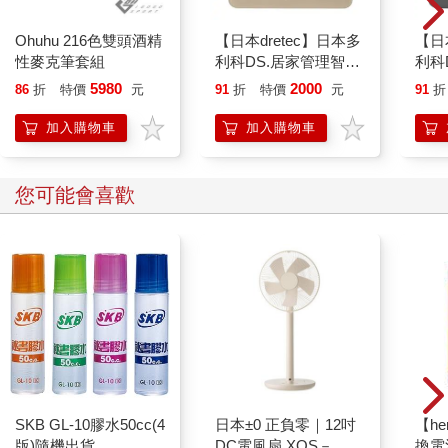
Ohuhu 216色雙頭酒精
【日本dretec】日本多
【日
性麥克筆套組
利科DS.居家管理智能
利科
四合一體重體脂計-摩
四合
5980
2000
86
折
特價
元
91
折
特價
元
91
折
卡色(BS-248BE)
瑚灰(
加入購物車
加入購物車
您可能會喜歡
SKB GL-10膠水50cc(4
日本±0 正負零｜12吋
【he
版)隨機出貨
DC電風扇 XQS－
換電