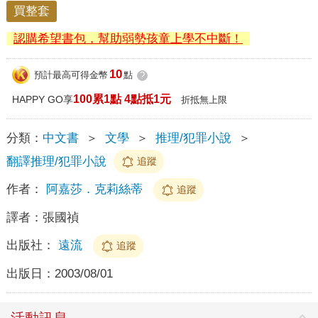
買整套
認購希望書包，幫助弱勢孩童上學不中斷！
10
預計最高可得金幣
點
?
100累1點 4點抵1元
HAPPY GO享
折抵無上限
分類：
中文書
＞
文學
＞
推理/犯罪小說
＞
翻譯推理/犯罪小說
追蹤
作者：
阿嘉莎．克莉絲蒂
追蹤
譯者：
張國禎
出版社：
遠流
追蹤
出版日：
2003/08/01
活動訊息