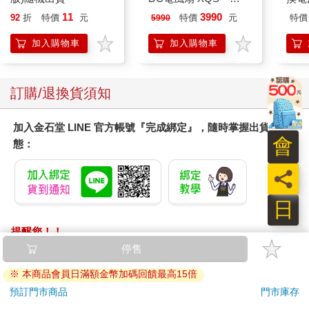
Y620 象牙白
11
3990
92
折
特價
元
特價
元
特價
5990
加入購物車
加入購物車
訂購/退換貨須知
加入金石堂 LINE 官方帳號『完成綁定』，隨時掌握出貨動
會
態：
員
日
提醒您！！
金石堂及銀行均不會請您操作ATM! 如接獲電話要求您前往
停售
ATM提款機，請不要聽從指示，以免受騙上當！
※ 本商品會員日滿額金幣加碼回饋最高15倍
退換貨須知：
預訂門市商品
門市庫存
**提醒您，鑑賞期不等於試用期，退回商品須為全新狀態**