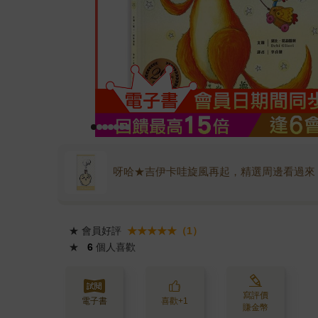
呀哈★吉伊卡哇旋風再起，精選周邊看過來
★
會員好評
★★★★★（1）
★
6
個人喜歡
寫評價
電子書
喜歡+1
賺金幣