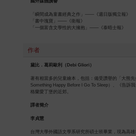
國外媒體讚譽
「瞬間成為童書經典之作」——《週日版獨立報》
「書中瑰寶」——《衛報》
「一個富含文學性的大擁抱」——《泰晤士報》
作者
黛比．葛莉歐利（
Debi Gliori
）
著有相當多的兒童繪本，包括：備受讚譽的「大熊先生」
Something Happy Before I Go To Sleep
格蘭愛丁堡的近郊。
譯者簡介
李貞慧
台灣大學外國語文學系研究所碩士班畢業，現為高雄