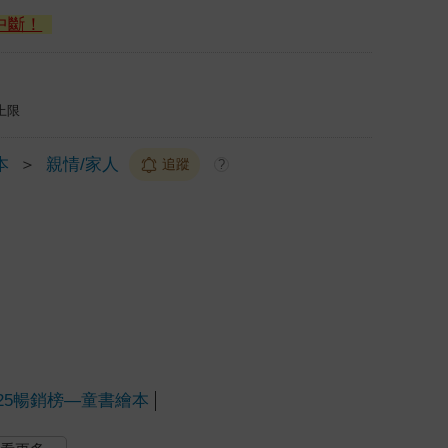
中斷！
上限
本
＞
親情/家人
追蹤
?
025暢銷榜—童書繪本