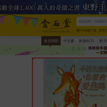
國中自修評量
東野
唯紅花綻放
奧德賽
會員獎勵
中文書
動漫ACG
親子