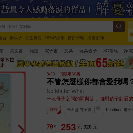
圭吾
楊双子
公益書包
16647續集
吉伊卡哇
通靈藥師
路邊攤新作
馬斯克
玩具總動員5
超慢跑
館
英文書
雜誌
電子書
文具
玩具親子
3C電玩
家
8/23一日限定66折
不管怎麼樣你都會愛我嗎
No Matter What
一段母子之間的問與答， 撫慰孩子對愛
?
精裝
金石堂 電子書
Readmoo 電子
253
79
折
元
320
元