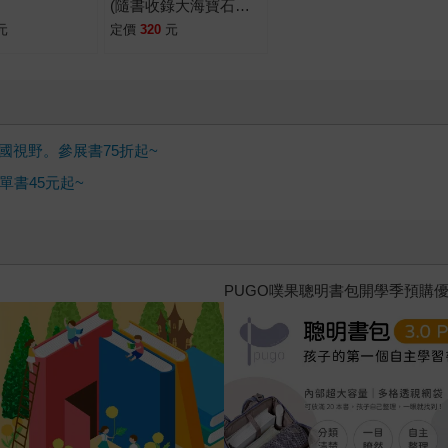
(隨書收錄大海寶石星
星奶酪食譜＋小兔子著
元
定價
320
元
色卡)
國視野。參展書75折起~
書45元起~
三采童書滿額送防水袋