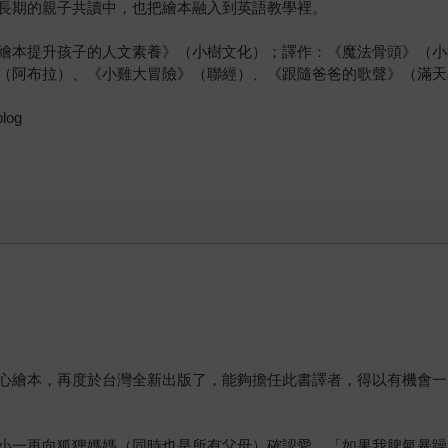
長期的親子共讀中，也把繪本融入到英語教學裡。
繪本提升孩子的人文素養》（小樹文化）；譯作：《魔法骨頭》（小
（阿布拉）、《小雞大冒險》（聯經）、《跟隨爸爸的歌聲》（滿天
log
心繪本，再度於台灣全新出版了，能夠擔任此書譯者，得以有機會一
小一再向狐狸媽媽（同時也是所有父母）確認愛，「如果我脾氣暴躁