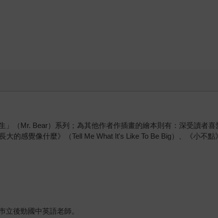
（Mr. Bear）系列；為其他作者作插畫的繪本則有：深受讀者喜愛的
）、《告訴我長大的感覺像什麼》（Tell Me What It's Like To Be Big
巿立後勁國中英語老師。