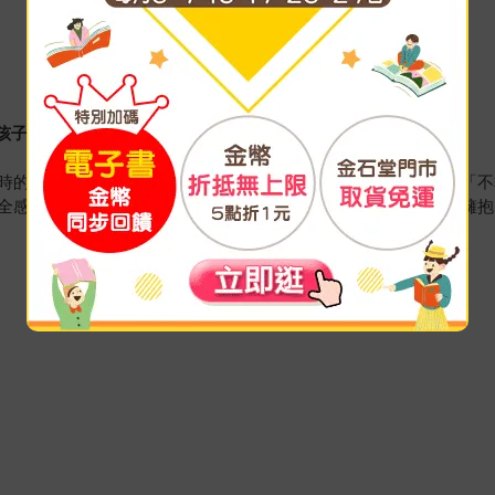
孩子的愛。
時的嚴厲言詞與神態，有時會不小心讓孩子產生焦慮，擔心自己「不
全感的缺乏。透過狐狸媽媽耐心聆聽、溫柔且篤定的答覆和大大擁抱
！