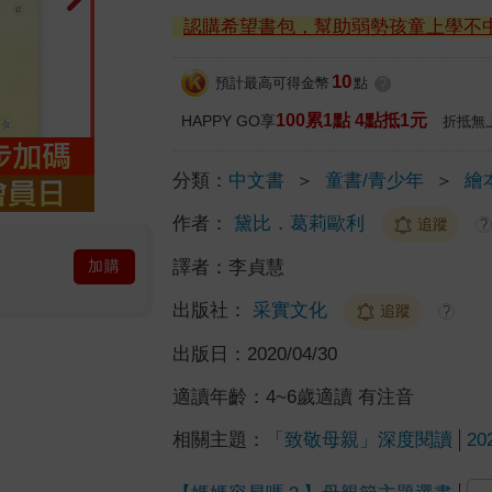
認購希望書包，幫助弱勢孩童上學不
10
預計最高可得金幣
點
?
100累1點 4點抵1元
HAPPY GO享
折抵無
分類：
中文書
＞
童書/青少年
＞
繪
作者：
黛比．葛莉歐利
追蹤
?
譯者：
李貞慧
加購
出版社：
采實文化
追蹤
?
出版日：
2020/04/30
適讀年齡：
4~6歲適讀 有注音
相關主題：
「致敬母親」深度閱讀
2