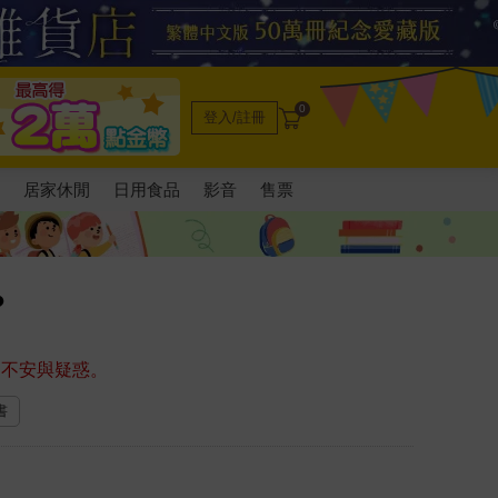
0
登入/註冊
電
居家休閒
日用食品
影音
售票
？
的不安與疑惑。
書