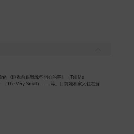
《睡覺前跟我說些開心的事》（Tell Me
）、《小不點》（The Very Small）……等。目前她和家人住在蘇