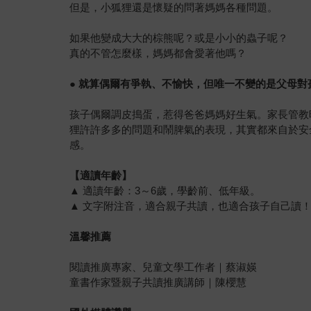
但是，小狐狸還是懷疑的問著媽媽各種問題。
如果他變成大大的棕熊呢？或是小小的蟲子呢？
真的不管怎麼樣，媽媽都會愛著他嗎？
●
就算偶爾有爭執、不愉快，但唯一不變的是父母對
孩子偶爾調皮搗蛋，惹得爸爸媽媽好生氣。家長管教
狸許許多多的問題和鬧脾氣的表現，其實都來自於安
感。
【適讀年齡】
▲ 適讀年齡：3～6歲，學齡前、低年級。
▲ 文字附注音，適合親子共讀，也適合孩子自己讀
溫馨推薦
閱讀推廣專家、兒童文學工作者｜蔡淑媖
童書作家暨親子共讀推廣講師｜陳櫻慧