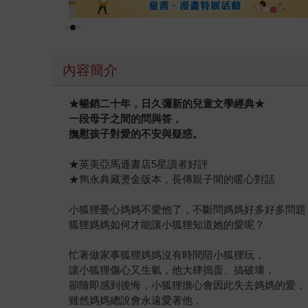
內容簡介
★
暢銷二十年，日久彌新的兒童文學經典★
一段母子之間的問與答，
撫慰孩子對愛的不安與疑惑。
★英美亞馬遜書店5星讀者好評
★雋永典藏燙金版本，長傳親子間的暖心對話
小狐狸憂心媽媽不愛他了，不斷問媽媽好多好多問題
狐狸媽媽如何才能讓小狐狸知道她的愛呢？
忙著做家事狐狸媽媽沒有時間陪小狐狸玩，
讓小狐狸傷心又生氣，他大肆搗蛋、搞破壞，
卻隨即感到後悔，小狐狸擔心會因此失去媽媽的愛，
雖然媽媽總說會永遠愛著他，