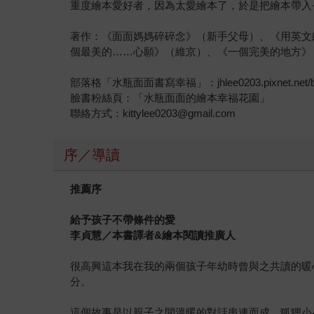
重度繪本愛好者，因為太愛繪本了，於是把繪本帶入
著作：《面面媽媽碎碎念》（新手父母）、《用英文
個最美的……心願》（維京）、《一個完美的地方》
部落格「水瓶面面書寫幸福」：jhlee0203.pixnet.net/b
臉書粉絲頁：「水瓶面面的繪本幸福花園」
聯絡方式：kittylee0203@gmail.com
序／導讀
推薦序
給予孩子不帶條件的愛
李貞慧／本書譯者
&
繪本閱讀推廣人
很高興這本我在我的兩個孩子年幼時曾與之共讀的暖
分。
這個故事是以親子之間溫暖的對話串連而成，狐狸小