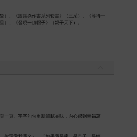
魯）、《露露操作書系列套書》（三采）、《等待一
星）、《發現一頂帽子》（親子天下）。
頁一頁、字字句句重新細膩品味，內心感到幸福萬
，你還愛我嗎？」、「如果我是熊、是蟲子、是鱷