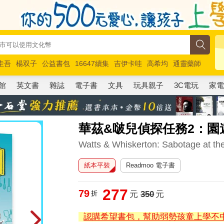
圭吾
楊双子
公益書包
16647續集
吉伊卡哇
高希均
通靈藥師
路邊攤新作
馬斯克
玩具總動員5
超慢跑
館
英文書
雜誌
電子書
文具
玩具親子
3C電玩
家
華茲&啵兒偵探任務2：園
Watts & Whiskerton: Sabotage at t
紙本平裝
Readmoo 電子書
277
79
折
元
350
元
認購希望書包，幫助弱勢孩童上學不