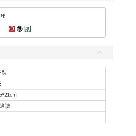
全球
平裝
級
5*21cm
歲適讀