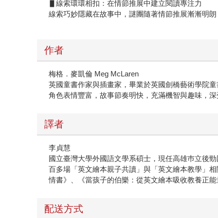
▋線索環環相扣：在情節推展中建立閱讀專注力
線索巧妙隱藏在故事中，謎團隨著情節推展漸漸明朗
作者
梅格．麥凱倫 Meg McLaren
英國童書作家與插畫家，畢業於英國劍橋藝術學院童
角色表情豐富，故事節奏明快，充滿機智與趣味，深
譯者
李貞慧
國立臺灣大學外國語文學系碩士，現任高雄巿立後勁
百多場「英文繪本親子共讀」與「英文繪本教學」相
情書》、《當孩子的伯樂：從英文繪本吸收教養正能
配送方式