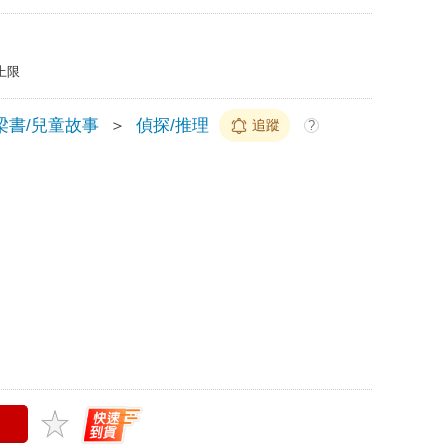
上限
梁書/兒童故事
＞
偵探/推理
追蹤
?