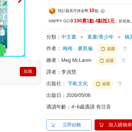
10
預計最高可得金幣
點
?
100累1點 4點抵1元
HAPPY GO享
折抵無
分類：
中文書
＞
童書/青少年
＞
橋
作者：
梅格．麥凱倫
追蹤
?
繪者：
Meg McLaren
追蹤
?
加購
譯者：
李貞慧
出版社：
字畝文化
追蹤
?
出版日：
2026/05/06
適讀年齡：
4~6歲適讀 有注音
立即結帳
加入購物車