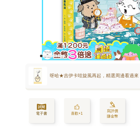
呀哈★吉伊卡哇旋風再起，精選周邊看過來
寫評價
電子書
喜歡+1
賺金幣