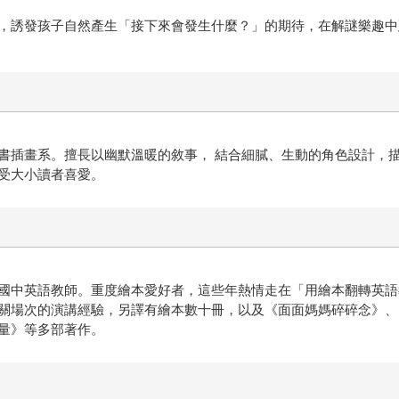
，誘發孩子自然產生「接下來會發生什麼？」的期待，在解謎樂趣中
書插畫系。擅長以幽默溫暖的敘事， 結合細膩、生動的角色設計，
受大小讀者喜愛。
國中英語教師。重度繪本愛好者，這些年熱情走在「用繪本翻轉英語
關場次的演講經驗，另譯有繪本數十冊，以及《面面媽媽碎碎念》、《
量》等多部著作。