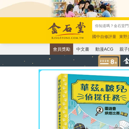
國中自修評量
東野
唯紅花綻放
奧德賽
會員獎勵
中文書
動漫ACG
親子