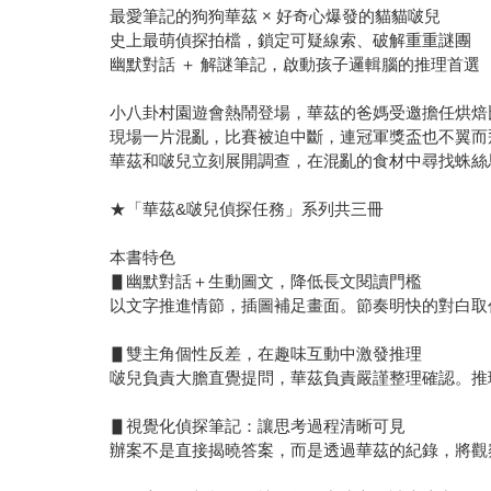
最愛筆記的狗狗華茲 × 好奇心爆發的貓貓啵兒
史上最萌偵探拍檔，鎖定可疑線索、破解重重謎團
幽默對話 ＋ 解謎筆記，啟動孩子邏輯腦的推理首選
小八卦村園遊會熱鬧登場，華茲的爸媽受邀擔任烘焙
現場一片混亂，比賽被迫中斷，連冠軍獎盃也不翼而
華茲和啵兒立刻展開調查，在混亂的食材中尋找蛛絲
★「華茲&啵兒偵探任務」系列共三冊
本書特色
▋幽默對話＋生動圖文，降低長文閱讀門檻
以文字推進情節，插圖補足畫面。節奏明快的對白取
▋雙主角個性反差，在趣味互動中激發推理
啵兒負責大膽直覺提問，華茲負責嚴謹整理確認。推
▋視覺化偵探筆記：讓思考過程清晰可見
辦案不是直接揭曉答案，而是透過華茲的紀錄，將觀