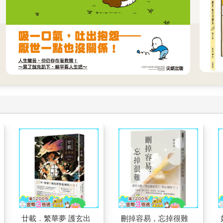
廿載．繁華夢 護玄出
刪掉容易，忘掉很難