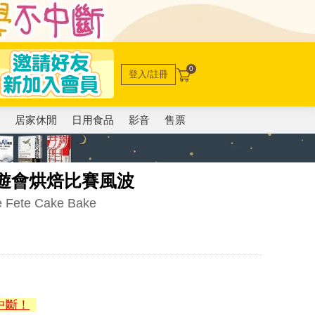
0
登入/註冊
電
居家休閒
日用食品
影音
售票
遊會烘焙比賽風波
he Fete Cake Bake
中斷！