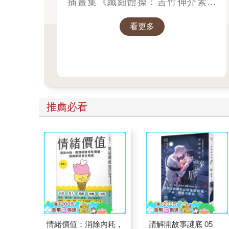
插畫集《纖細體操：吉竹伸介素描
集》，散文《胡思亂想很有用：吉竹
看更多
伸介的靈感筆記》等，作品豐富。曾
獲得MOE繪本大獎、產經兒童出版
文化獎美術獎、紐約時報最優秀繪本
獎、波隆那拉加茲童書獎特別獎，作
品被翻譯成多種語言，在許多國家出
版。
推薦必看
情緒價值：消除內耗，
請解開故事謎底 05