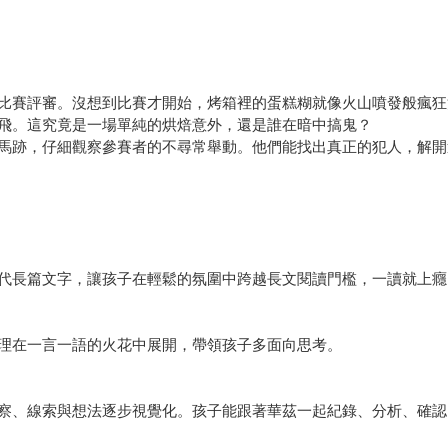
比賽評審。沒想到比賽才開始，烤箱裡的蛋糕糊就像火山噴發般瘋狂
飛。這究竟是一場單純的烘焙意外，還是誰在暗中搞鬼？
馬跡，仔細觀察參賽者的不尋常舉動。他們能找出真正的犯人，解開
代長篇文字，讓孩子在輕鬆的氛圍中跨越長文閱讀門檻，一讀就上癮
理在一言一語的火花中展開，帶領孩子多面向思考。
察、線索與想法逐步視覺化。孩子能跟著華茲一起紀錄、分析、確認