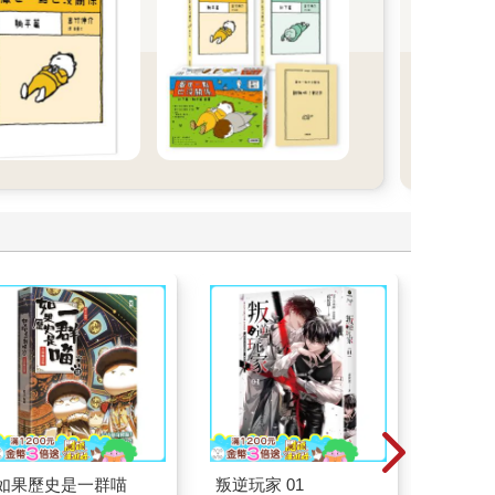
喔！
如果歷史是一群喵
叛逆玩家 01
如果西遊