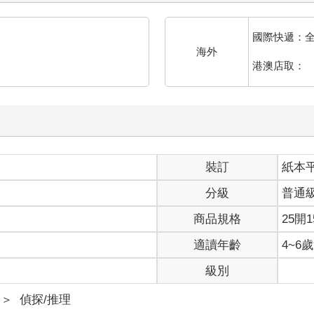
國際快遞：
海外
港澳店取：
裝訂
紙本
分級
普通
商品規格
25開1
適讀年齡
4~6
級別
＞
偵探/推理