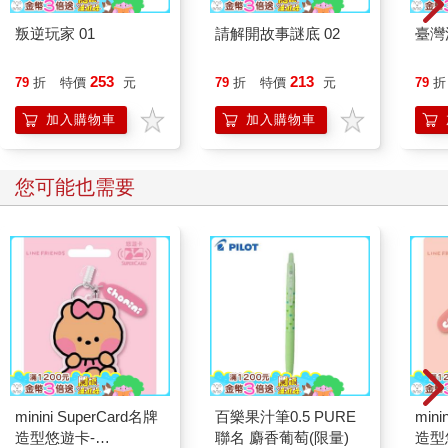
叛逆玩家 01
請解開故事謎底 02
臺灣
253
213
79
折
特價
元
79
折
特價
元
79
折
加入購物車
加入購物車
您可能也需要
minini SuperCard名牌
百樂果汁筆0.5 PURE
mini
造型悠遊卡-
聯名 麝香葡萄(限量)
造型悠