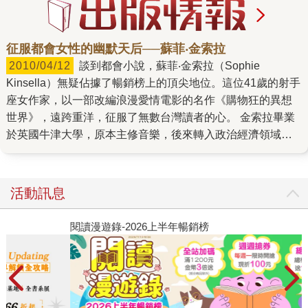
征服都會女性的幽默天后──蘇菲‧金索拉
2010/04/12
談到都會小說，蘇菲‧金索拉（Sophie
Kinsella）無疑佔據了暢銷榜上的頂尖地位。這位41歲的射手
座女作家，以一部改編浪漫愛情電影的名作《購物狂的異想
世界》，遠跨重洋，征服了無數台灣讀者的心。 金索拉畢業
於英國牛津大學，原本主修音樂，後來轉入政治經濟領域。
在成為作家之前，曾擔任財經記者。儘管她聲稱那是她做過
最糟的工作，必須寫全世界最無聊的文章，並自承養成了
「食用史上最長午餐」的習慣，她的經歷卻呼應了「世上沒
活動訊息
有偶然」這句老話──那幾年的工作經驗，使她日後在描寫商
業情節時，信手拈來皆是梗。 由於厭倦工作，金索拉開始創
閱讀漫遊錄-2026上半年暢銷榜
飢
作。然而，她並不是初次試啼就飛上枝頭當鳳凰。在第四本
作品《我的A級祕密》（馥林文化）出版前，沒有讀者知道，
她曾用本名梅德琳‧威克漢（Madeleine Wickham）在文壇闖
蕩了五年。 「我不知道我想做什麼職業，但也沒預期到會成
為全職作家。」金索拉接受《太陽時報》專訪，回憶起創作