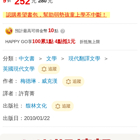
252
9
折
元
280
元
認購希望書包，幫助弱勢孩童上學不中斷！
10
預計最高可得金幣
點
?
100累1點 4點抵1元
HAPPY GO享
折抵無上限
分類：
中文書
＞
文學
＞
現代翻譯文學
＞
英國現代文學
追蹤
作者：
梅德琳．威克漢
追蹤
譯者：
許育菁
出版社：
馥林文化
追蹤
出版日：
2010/01/22