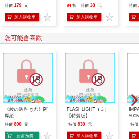
chonini【受託代銷】
託代
179
38
特價
元
84
折
特價
元
特價
加入購物車
加入購物車
您可能會喜歡
《綾の邊界 きわ》阿
FLASHLIGHT（３）
IM
厚綾
【特裝版】
500
IM0
890
830
特價
元
特價
元
特價
新書預購
加入購物車