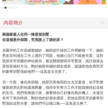
初期，曾如此說道。儘管作家之路充滿不確定的迷霧，金索
拉終於找到了方向。「寫作是我的生命，是我唯一能做，也
是唯一我想做的。」她後來對《每日郵報》如此表示。 2009
內容簡介
年，購物狂電影上檔，許多台灣讀者第一次認識這位作家
時，她的創作之路已行進了十五年。這十五年的苦心孤詣，
兩個家庭入住同一棟度假別墅，
以平均一年一本的速度推進，誕生出七本以本名出版的小
在這個意外假期，究竟誰上了誰的床？
說、五本購物狂系列小說及四本獨立小說。 許多成名作家回
首來時路，經常可以指出一個關鍵決勝點，有如鯉魚躍龍
克蘿伊的工作是縫製婚紗，她想從忙碌的工作裡解脫一下。她的
門，讓自己躋身暢銷之林。金索拉的決勝點發生在她年近三
男友菲利浦在工作上遇到了問題，他擔心自己可能會失業。這對
十時，她決定嘗試喜劇風格，以自己的中間名和母親的娘家
曾經非常快樂的神仙眷侶，最近關係變得非常緊張，或許抽身去
姓為筆名作為區隔，以熟悉的財經記者職業為出發點，創造
度假是個好方法。剛好她那有錢的朋友傑若，提議把他在西班牙
的豪華別墅借給他們──這真是太完美了。
出膾炙人口的經典女主角麗貝卡‧布盧姆伍德。 「以不同名字
來創作，即使那本書變成災難也沒關係。我隨時可以回去寫
另一方面，修也有煩惱，他那完美無瑕的太太艾曼達，似乎對整
我原來的作品。」金索拉曾對《星期日郵報》如此表示。事
修新廚房比對他還感興趣，他得非常努力工作才能負擔得起這樣
實證明，那本書絕非災難。購物狂麗貝卡的誕生，以詼諧趣
的生活。他們有兩個小孩，修覺得自己好像在跑步機上，永遠沒
味的方式，反映出女人追求時尚名牌的想望。儘管讀者不盡
有停下來的時候。剛好他的好朋友傑若，把他在西班牙的豪華別
苟同麗貝卡近乎著魔的消費行為，嚴肅的書評家責其淺薄，
墅借給這對夫妻，讓他們可以喘口氣──這真是太棒了。
卻不得不承認這一系列小說有令人上癮的魅力，銷售數字正