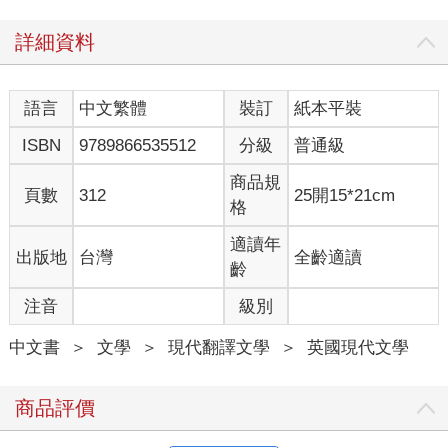
詳細資料
語言
中文繁體
裝訂
紙本平裝
ISBN
9789866535512
分級
普通級
商品規
頁數
312
25開15*21cm
格
適讀年
出版地
台灣
全齡適讀
齡
注音
級別
中文書
＞
文學
＞
現代翻譯文學
＞
英國現代文學
商品評價