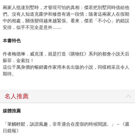
是書迷支持的驗證。金索拉對購物狂心態細膩深入的描繪，
兩家人抵達別墅時，才發現可怕的真相：傑若把別墅同時借給他
們。沒有人知道克蘿伊和修曾有過一段情；隨著這兩家人在假期
使得歐美都會小說論述中，一度把都會小說跟名牌購物劃上
中的相處，關係變得越來越緊張。看來，傑若「不小心」的錯誤
等號。她的創作生涯就此進入高峰。 金索拉在創作方面的用
安排，似乎不完全是意外……
心，遠非常人能想像。為了撰寫《購物狂挑戰曼哈頓》和
《購物狂，我們結婚吧》（皆為馥林文化），她飛往紐約多
本書特色
次，甚至摘下婚戒假裝未婚，只為了實際試穿全球新娘心目
中的夢幻品牌──Vera Wang婚紗。如此多次親身調查的成
作者梅德琳．威克漢，就是打造《購物狂》系列的都會小說天后
果，呈現為歷歷如繪的文字，令讀者彷若置身曼哈頓第五大
蘇菲．金索拉！
這位千萬身價的暢銷書作家用本名出版的小說，同樣精采且令人
道，進行一場瘋狂的購物巡禮。 在麗貝卡幸福前往蜜月之
期待。
後，購物狂原本該劃下終曲。金索拉卻不斷接到讀者詢問：
「麗貝卡呢？」「他們的蜜月怎麼樣了？」麗貝卡彷彿成為
活生生的朋友，金索拉不禁思考：「她後來怎麼樣了？」因
名人推薦
此有了第四、五集的誕生。 金索拉的寫作排程深具紀律。唯
一一次延遲是由於長期伏案姿勢不良造成的手臂傷害，使得
媒體推薦
她必須定時休息，做皮拉提斯、物理治療並購置新桌椅來改
善。這個宿疾至今未癒，她往往得在寫作中途暫停。「寫到
「筆觸輕鬆，詼諧風趣，非常適合在度假的時候閱讀。」－《週
一半要把我拉出來很痛苦，尤其是男女主角快要接吻時。」
日鏡報》