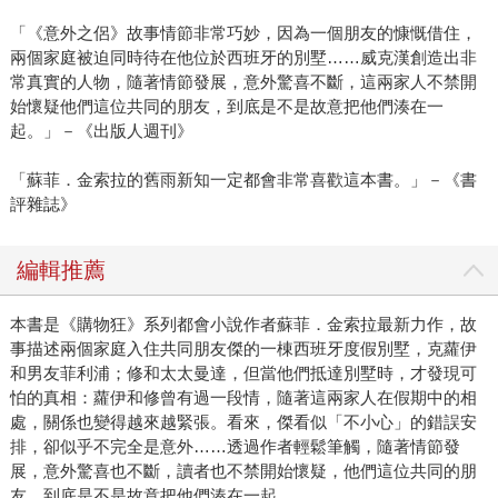
她說，「但如果我不休息，手痛發作害他們親不到，更痛
苦。」 從金索拉最新力作《1920魔幻女孩》（馥林文化），
「《意外之侶》故事情節非常巧妙，因為一個朋友的慷慨借住，
可以見到作家突破自我的努力。作品一面維持她一貫的詼諧
兩個家庭被迫同時待在他位於西班牙的別墅……威克漢創造出非
常真實的人物，隨著情節發展，意外驚喜不斷，這兩家人不禁開
幽默，一面推陳出新祭出魔幻題材，甫出版就攻下英國亞馬
始懷疑他們這位共同的朋友，到底是不是故意把他們湊在一
遜網路書店暢銷榜第一名。 金索拉目前正在著手撰寫購物狂
起。」－《出版人週刊》
第六集《Mini Shopaholic》，預計2010年9月問世。現實的
她跟麗貝卡一樣喜事臨門，正準備迎接第四個寶寶到來。
「蘇菲．金索拉的舊雨新知一定都會非常喜歡這本書。」－《書
＊ 文中蘇菲．金索拉照片，由馥林文化提供。
評雜誌》
編輯推薦
本書是《購物狂》系列都會小說作者蘇菲．金索拉最新力作，故
事描述兩個家庭入住共同朋友傑的一棟西班牙度假別墅，克蘿伊
和男友菲利浦；修和太太曼達，但當他們抵達別墅時，才發現可
怕的真相：蘿伊和修曾有過一段情，隨著這兩家人在假期中的相
處，關係也變得越來越緊張。看來，傑看似「不小心」的錯誤安
排，卻似乎不完全是意外……透過作者輕鬆筆觸，隨著情節發
展，意外驚喜也不斷，讀者也不禁開始懷疑，他們這位共同的朋
友，到底是不是故意把他們湊在一起。