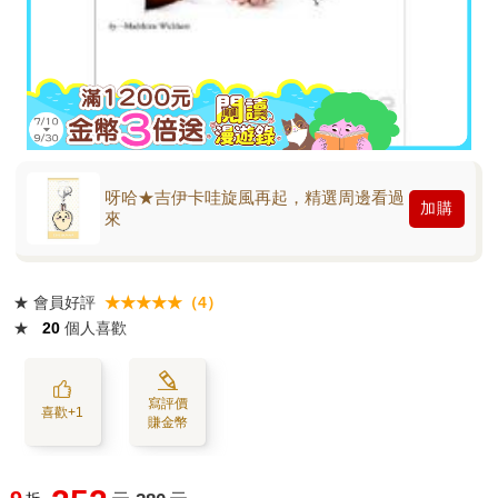
呀哈★吉伊卡哇旋風再起，精選周邊看過
加購
來
★
會員好評
★★★★★（4）
★
20
個人喜歡
寫評價
喜歡+1
賺金幣