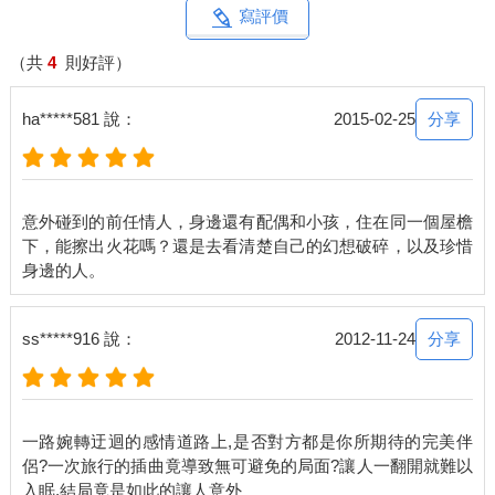
寫評價
（共
4
則好評）
分享
ha*****581 說：
2015-02-25
意外碰到的前任情人，身邊還有配偶和小孩，住在同一個屋檐
下，能擦出火花嗎？還是去看清楚自己的幻想破碎，以及珍惜
分享
ss*****916 說：
2012-11-24
一路婉轉迂迴的感情道路上,是否對方都是你所期待的完美伴
侶?一次旅行的插曲竟導致無可避免的局面?讓人一翻開就難以