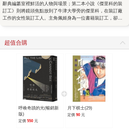
辭典編纂室裡鮮活的人物與場景；第二本小說《傑里科的裝
訂工》則將鏡頭焦點放到了牛津大學旁的傑里科，在裝訂廠
工作的女性裝訂工人。主角佩姬身為一位書籍裝訂工，卻熱
愛閱讀。我們可能要問，這有什麼問題嗎？在那個女性受教
權尚未普及，社會階級分化相對嚴重的時代，無論是作為女
人還是勞工階級，她都無法正當、輕易的讀書、受教育，無
超值合購
法觸及知識，然而她卻渴望獲得這些，而不僅只是每天裝訂
書本。 《傑里科的書籍裝訂工》乍看會以為，這是一本女性
成長小說，或書名傳達出職人故事的訊息，但這本小說所蘊
含的主題卻遠超於此。讀者可以看見小至女主角對於個人理
想的追求、面對母親逝世帶來的悲傷，以及手足之間幽微的
妒羨與愛，大至女性爭取投票權的歷史背景、第一次世界大
戰下的英國社會等。 作者透過她的文字建構出一個小人物生
活的世界，從她細緻的描寫、對於史料的收集、實地考察，
加上細膩的情感穿梭在小說文字間，將佩姬這個小小的裝訂
呼喚奇蹟的光(暢銷新
月下棋士(29)
廠職人的生活遭遇和場景，生動地描繪出來。你可以想像出
版)
定價
90
元
牛津大學的建築、裝訂廠的摺紙台、住在運河船上的佩姬姊
定價
550
元
妹、裝滿瑕疵書籍的小型圖書館一般的家…… 然而，貫穿整