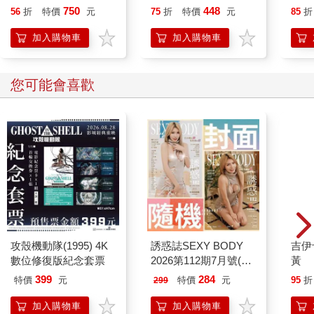
紅）
量)
750
448
56
折
特價
元
75
折
特價
元
85
折
加入購物車
加入購物車
您可能會喜歡
攻殼機動隊(1995) 4K
誘惑誌SEXY BODY
吉伊
數位修復版紀念套票
2026第112期7月號(兩
黃
款封面-不挑款隨機出
399
284
特價
元
特價
元
95
折
299
貨)
加入購物車
加入購物車