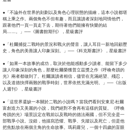
●「不論外在世界的刻劃以及角色心理狀態的描繪，這本小說都堪
稱上乘之作。兩個角色不但有趣，而且讓讀者深刻地同情他們，
跟著他們一頁一頁走下去，期待著他們能擁有快樂的結
局……。」──《圖書館期刊》，星級書評
●「杜爾捕捉二戰時的景況和戰火的聲音，讓人耳目一新地回顧歷
史，角色的美善讓人印象深刻。」──《科克斯書評》，星級書評
●「如果一本故事的成功，取決於他能感動多少讀者、能留下多少
讓人印象深刻的角色，那麼杜爾榮獲普立茲獎之作《呼喚奇蹟的
光》兩者都做到了。杜爾讓讀者相信，儘管在充滿絕望、殘忍，
以及道德抉擇兩難的戰爭時刻，世界依然充滿光明。」──《出版
人週刊》，星級書評
●「這世界還缺一本關於二戰的小說嗎？當我們看到安東尼‧杜爾
富創造力又美麗的小說，我們絕對不會再有這樣的質疑。《呼喚
奇蹟的光》場景設定在戰前以及戰時的德法兩國，但不完全是一
部戰爭小說。沒錯，他描寫恐懼、戰爭、失蹤以及死亡，但是他
把焦點放在兩個主角的生命故事。瑪莉蘿兒，一個十四歲的盲眼