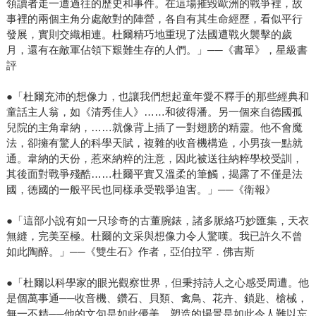
領讀者走一遭過往的歷史和事件。在這場摧毀歐洲的戰爭裡，故
事裡的兩個主角分處敵對的陣營，各自有其生命經歷，看似平行
發展，實則交織相連。杜爾精巧地重現了法國遭戰火襲擊的歲
月，還有在敵軍佔領下艱難生存的人們。」──《書單》，星級書
評
●「杜爾充沛的想像力，也讓我們想起童年愛不釋手的那些經典和
童話主人翁，如《清秀佳人》……和彼得潘。另一個來自德國孤
兒院的主角韋納，……就像背上插了一對翅膀的精靈。他不會魔
法，卻擁有驚人的科學天賦，複雜的收音機構造，小男孩一點就
通。韋納的天份，惹來納粹的注意，因此被送往納粹學校受訓，
其後面對戰爭殘酷……杜爾平實又溫柔的筆觸，揭露了不僅是法
國，德國的一般平民也同樣承受戰爭迫害。」──《衛報》
●「這部小說有如一只珍奇的古董腕錶，諸多脈絡巧妙匯集，天衣
無縫，完美至極。杜爾的文采與想像力令人驚嘆。我已許久不曾
如此陶醉。」──《雙生石》作者，亞伯拉罕．佛吉斯
●「杜爾以科學家的眼光觀察世界，但秉持詩人之心感受周遭。他
是個萬事通──收音機、鑽石、貝類、禽鳥、花卉、鎖匙、槍械，
無一不精──他的文句是如此優美、塑造的場景是如此令人難以忘