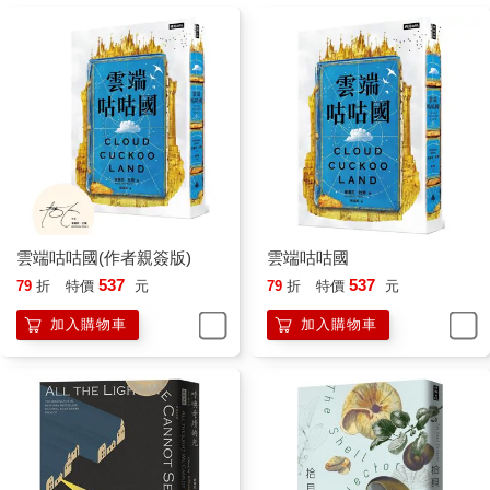
雲端咕咕國(作者親簽版)
雲端咕咕國
537
537
79
折
特價
元
79
折
特價
元
加入購物車
加入購物車