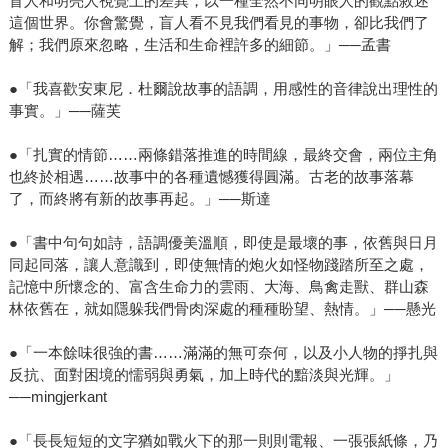
盲人和明亮人視覺上的差異，以一種全然不同明眼人的觀點敘述
這個世界。你會驚覺，盲人看不見我們看見的事物，卻比我們了
解；我們原來忽略，生活和生命裡許多的細節。」──孟書
●「我喜歡安東尼．杜爾說故事的語調，用感性的音律說出理性的
事實。」──薩芙
●「扎實的情節……兩條錯落推進的時間線，最終交會，兩位主角
也終於相遇……故事中的各種遺憾獲得圓滿。古老的故事落幕
了，而終將有新的故事再起。」──斯達
●「書中句句如詩，語調優美溫順，即使是最壞的事，依舊與日月
同起同落，讓人意識到，即使無情的炮火如怪物踐踏所至之處，
記憶中所懷念的、富含生命力的雲雨、大海、鳥禽走獸、群山森
林依舊在，就如隱躲我們骨肉深處的種種盼望、熱情。」──懸光
●「一本餘味很強的書……滿滿的無可奈何，以及小人物的掙扎與
反抗、面對困境的懦弱與勇氣，加上時代的黯淡與光輝。」
──mingjerkant
●「長長短短的文字猶如戰火下的那一則則電報、一張張紙條，乃