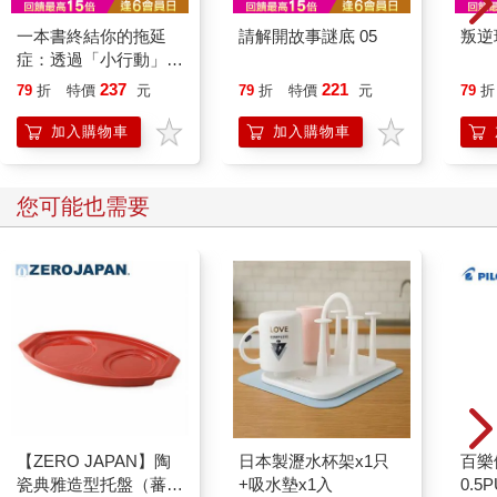
一本書終結你的拖延
請解開故事謎底 05
叛逆
症：透過「小行動」打
開大腦的行動開關，懶
237
221
79
折
特價
元
79
折
特價
元
79
折
人也能變身「行動派」
的37個科學方法
加入購物車
加入購物車
您可能也需要
【ZERO JAPAN】陶
日本製瀝水杯架x1只
百樂
瓷典雅造型托盤（蕃茄
+吸水墊x1入
0.5