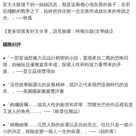
至大火餘燼下的一絲絲訊息，都是這兩個心地良善的孩子，在邪
惡殘酷的戰爭之下，始終把持住那一念念善所成就出來的奇蹟之
光。」──牧風
【更多部落客好文分享，請見臉書：時報出版(文學線)】
國際好評
●「一部富涵想像力且設計精密的小說，靈感來自二戰的恐怖回
憶，由極短且優雅篇章串成，探索人性和科技力量帶來的矛
盾。」──普立茲得獎理由
●「這些故事顯露出的反叛精神，或許正代表我們這個時代的追
求。」──美國國家圖書獎評審
●「絢爛斑斕……描寫人性的衝突和昇華，閃耀光芒的作品裡高貴
又迷人的角色……」──《歐普拉雜誌》
●「精雕細琢……沉思人類的命運以及自由意志。往往只是一個小
小的決定，就能改變一個人一生的命運。」──《紐約客》