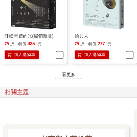
呼喚奇蹟的光(暢銷新版)
拾貝人
435
277
79
折
特價
元
79
折
特價
元
加入購物車
加入購物車
看更多
相關主題