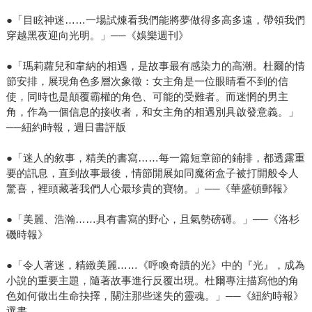
●「目眩神迷……一場試煉看我們能將夢做得多高多遠，帶領我們
穿越黑夜迎向光明。」──《娛樂週刊》
●「瑪莉蘿兒和韋納的相遇，是故事最有感染力的高潮。杜爾的情
節安排，展現角色多層次象徵：女主角是一位眼睛看不到的信
使，同時也是顛覆霸權的角色、可能的受難者。而迷惘的男主
角，作為一個信息的接收者，和女主角的相遇別具啟發意義。」
──紐約時報，週日書評版
●「迷人的敘事，精美的書寫……每一篇短章節的鋪排，都透露重
要的訊息，直到故事最後，情節開展如同魔術盒子被打開般令人
驚喜，裡頭藏著我們人心最珍貴的寶物。」──《華盛頓郵報》
●「美麗、浩瀚……具有書寫的野心，且氣勢磅礡。」──《洛杉
磯時報》
●「令人著迷，精緻美麗……《呼喚奇蹟的光》中的『光』，成為
小說的重要主題，隨著故事進行反覆出現。杜爾專注描寫他的角
色如何做出生命抉擇，關注那些迷失的靈魂。」──《紐約時報》
選書