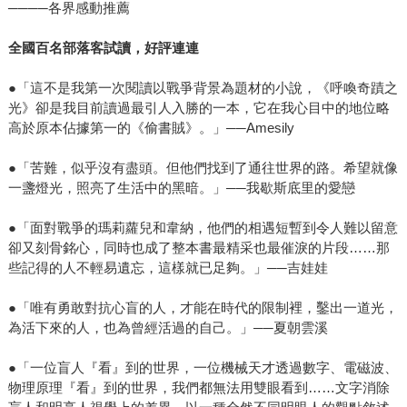
────各界感動推薦
全國百名部落客試讀，好評連連
●「這不是我第一次閱讀以戰爭背景為題材的小說，《呼喚奇蹟之
光》卻是我目前讀過最引人入勝的一本，它在我心目中的地位略
高於原本佔據第一的《偷書賊》。」──Amesily
●「苦難，似乎沒有盡頭。但他們找到了通往世界的路。希望就像
一盞燈光，照亮了生活中的黑暗。」──我歇斯底里的愛戀
●「面對戰爭的瑪莉蘿兒和韋納，他們的相遇短暫到令人難以留意
卻又刻骨銘心，同時也成了整本書最精采也最催淚的片段……那
些記得的人不輕易遺忘，這樣就已足夠。」──吉娃娃
●「唯有勇敢對抗心盲的人，才能在時代的限制裡，鑿出一道光，
為活下來的人，也為曾經活過的自己。」──夏朝雲溪
●「一位盲人『看』到的世界，一位機械天才透過數字、電磁波、
物理原理『看』到的世界，我們都無法用雙眼看到……文字消除