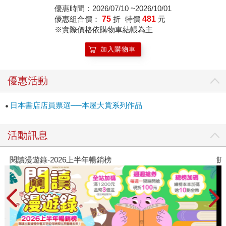
部小說的，卻是令人感到危險與不安的氛圍──殘酷的第一次
優惠時間：2026/07/10 ~2026/10/01
優惠組合價：
75
折
特價
481
元
世界大戰。從比利時流亡到英國的難民，見證了國家慘遭蹂
※實際價格依購物車結帳為主
躪和屠殺。佩姬嘗試接住他們的痛苦，同時也第一次遇見了
愛情。她要如何同時處理這麼多接踵而來的衝擊，還有逃離
加入購物車
階級與性別的束縛，抓住進大學讀書的機會？這是一本值得
反覆閱讀的小說，從每個角度都能找到深入思考的議題──戰
優惠活動
爭造成的創傷與摯愛逝去的悲痛，帶給讀者們淚水，但是書
中人物們的溫柔與堅強，卻又讓讀者們看見希望。它就是如
日本書店店員票選──本屋大賞系列作品
此地豐富。
活動訊息
閱讀漫遊錄-2026上半年暢銷榜
飢