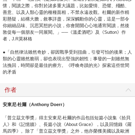
懷，閱讀之際，你對於諸多重大議題，比如愛情、恐懼、殘酷、
善意、以及人類心靈的種種面相，不禁永遠改觀。杜爾的新作精
彩懸疑，結構大膽，敘事詳盡，深深觸動你的心靈，這是一部令
你細細品味、沉思冥想的小說，你會開開心心地通宵閱讀，然後
敦促每一個朋友一同展閱。」──《溫柔酒吧》及《Sutton》作
者，J.R莫林格
●「自然律法雖然奇妙，卻因戰爭受到扭曲，引發可怕的後果；人
類的心靈雖然脆弱，卻也表現出堅強的韌性；事發的一刻雖然無
法挽回，時間卻是最佳的療方。《呼喚奇蹟的光》探索這些世間
的矛盾
作者
安東尼
‧
杜爾（
Anthony Doerr
）
「普立茲文學獎」得主安東尼‧杜爾的作品包括短篇小說集《拾貝
人》和《記憶牆》、長篇小說《About Grace》，以及回憶錄《羅
馬四季》。除了「普立茲文學獎」之外，他亦榮獲美國以及歐洲