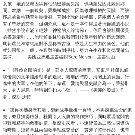
女孩，她的父親因納粹佔領巴黎而失蹤，瑪莉蘿兒因此躲到鄉
間。韋納，一個孤兒，愛機械成痴，因為修理機械的天賦，而被
殘忍的希特勒青年團徵召。直到小說的後半部，這兩個人的命運
有了奇妙的交會。但別介意，這不是一本你得追著情節跑的小說
（雖然小說布滿了絕妙、神祕的支線情節），你只會被杜爾優美
的書寫牽引……他理解並且珍視我們對於童年難解的懷念迷戀。
瑪莉蘿兒和韋納絕對不是稀奇古怪，或是天生神力的角色。他們
就如同常人一般，在艱難的時刻掙扎，努力在生存和道德間做出
選擇。」──美國亞馬遜選書編輯Sara Nelson，選書理由
●「《呼喚奇蹟的光》是一部令人驚嘆的巨著。安東尼‧杜爾以細
膩優美的文筆描繪戰爭的迷思、親暱的時刻、海灘上的貝類、行
進中的大軍，在他的筆下，命運、愛情與歷史融合為一，聲勢壯
大，令人屏息，時時刻刻扣人心弦。」——《美麗的廢墟》作
者，傑斯‧沃特
●「讓你彷彿身歷其境，翻到故事最後一頁時，不再感傷生命的逝
去，並且獲得啟發。杜爾引人入勝的寫作技巧，同時展現遼闊的
視野和精準的敘事結構。從歷史來看，小說背景為二戰法國遭佔
領時期，短篇章且兩個敘事軸線交替的，貫穿了整部作品，也帶