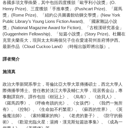
各國多項文學殊榮，其中包括四度獲頒「歐亨利小說獎」(O.
Henry Prize)、三度獲頒「手推車獎」 (Pushcart Prize)、「羅馬
獎」(Rome Prize)、「紐約公共圖書館幼獅文學獎」(New York
Public Library’s Young Lions Fiction Award)、「國家雜誌小說
獎」(National Magazine Award for Fiction)、「古根漢研究基金」
(Guggenheim Fellowship)、「短篇小說獎」(Story Prize)。杜爾在
克里夫蘭長大，現與太太和兩個兒子住在愛達荷州首府博伊西。
最新作品《Cloud Cuckoo Land》（時報出版即將出版）。
譯者簡介
施清真
政治大學新聞系學士，哥倫比亞大學大眾傳播碩士，西北大學人
際傳播學博士。曾任教於淡江大學及輔仁大學，現居舊金山，專
事翻譯寫作。譯作包括《樹冠上》、《烏有》、《拾貝人》、
《羅馬四季》、《呼喚奇蹟的光》、《女孩們》、《我們一無所
有》、《控制》、《生命如不朽繁星》、《蘇西的世界》、《英
倫魔法師》、《索特爾家的狗》、《老虎的妻子》、《防守的藝
術》、《歡迎光臨火星：湯姆・漢克斯短篇故事集》、《成為一