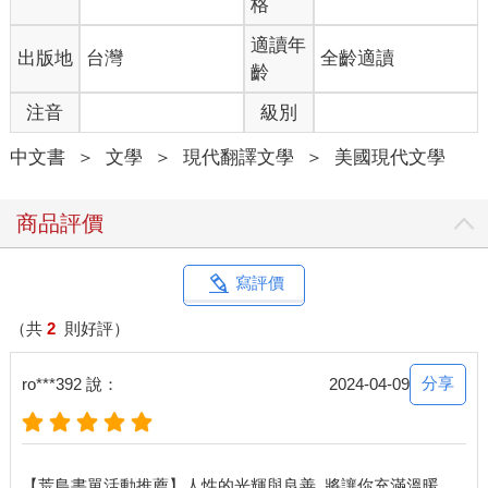
格
適讀年
出版地
台灣
全齡適讀
齡
注音
級別
中文書
＞
文學
＞
現代翻譯文學
＞
美國現代文學
商品評價
寫評價
（共
2
則好評）
分享
ro***392 說：
2024-04-09