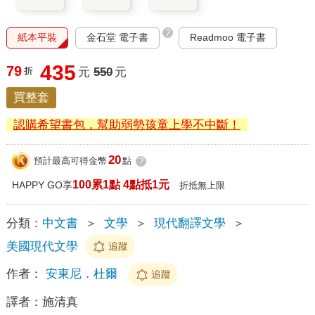
?
紙本平裝
金石堂 電子書
Readmoo 電子書
435
79
折
元
550
元
買整套
認購希望書包，幫助弱勢孩童上學不中斷！
20
預計最高可得金幣
點
?
100累1點 4點抵1元
HAPPY GO享
折抵無上限
分類：
中文書
＞
文學
＞
現代翻譯文學
＞
美國現代文學
追蹤
作者：
安東尼．杜爾
追蹤
譯者：
施清真