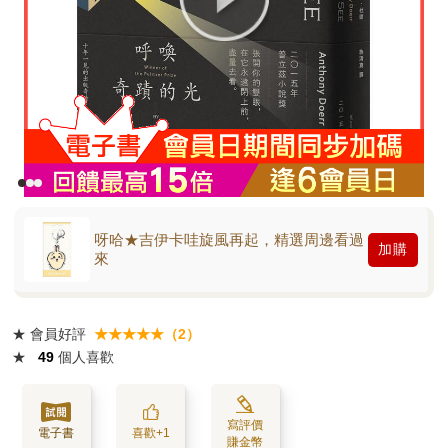
呀哈★吉伊卡哇旋風再起，精選周邊看過
加購
來
★
會員好評
★★★★★（2）
★
49
個人喜歡
寫評價
電子書
喜歡+1
賺金幣