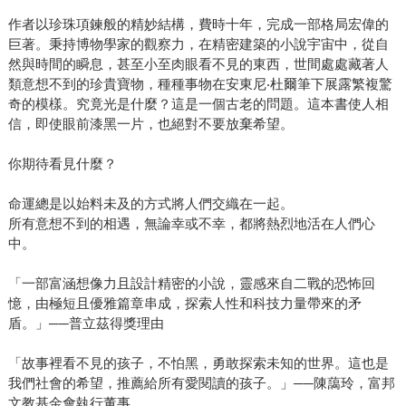
作者以珍珠項鍊般的精妙結構，費時十年，完成一部格局宏偉的
巨著。秉持博物學家的觀察力，在精密建築的小說宇宙中，從自
然與時間的瞬息，甚至小至肉眼看不見的東西，世間處處藏著人
類意想不到的珍貴寶物，種種事物在安東尼‧杜爾筆下展露繁複驚
奇的模樣。究竟光是什麼？這是一個古老的問題。這本書使人相
信，即使眼前漆黑一片，也絕對不要放棄希望。
你期待看見什麼？
命運總是以始料未及的方式將人們交織在一起。
所有意想不到的相遇，無論幸或不幸，都將熱烈地活在人們心
中。
「一部富涵想像力且設計精密的小說，靈感來自二戰的恐怖回
憶，由極短且優雅篇章串成，探索人性和科技力量帶來的矛
盾。」──普立茲得獎理由
「故事裡看不見的孩子，不怕黑，勇敢探索未知的世界。這也是
我們社會的希望，推薦給所有愛閱讀的孩子。」──陳藹玲，富邦
文教基金會執行董事