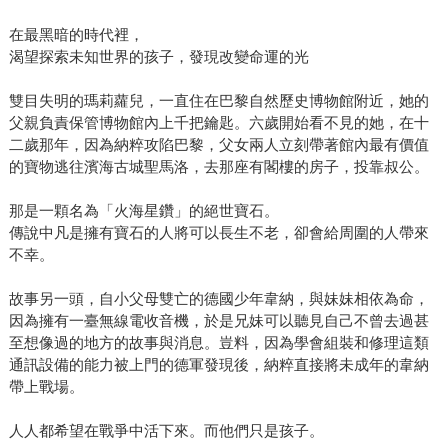
在最黑暗的時代裡，
渴望探索未知世界的孩子，發現改變命運的光
雙目失明的瑪莉蘿兒，一直住在巴黎自然歷史博物館附近，她的
父親負責保管博物館內上千把鑰匙。六歲開始看不見的她，在十
二歲那年，因為納粹攻陷巴黎，父女兩人立刻帶著館內最有價值
的寶物逃往濱海古城聖馬洛，去那座有閣樓的房子，投靠叔公。
那是一顆名為「火海星鑽」的絕世寶石。
傳說中凡是擁有寶石的人將可以長生不老，卻會給周圍的人帶來
不幸。
故事另一頭，自小父母雙亡的德國少年韋納，與妹妹相依為命，
因為擁有一臺無線電收音機，於是兄妹可以聽見自己不曾去過甚
至想像過的地方的故事與消息。豈料，因為學會組裝和修理這類
通訊設備的能力被上門的德軍發現後，納粹直接將未成年的韋納
帶上戰場。
人人都希望在戰爭中活下來。而他們只是孩子。