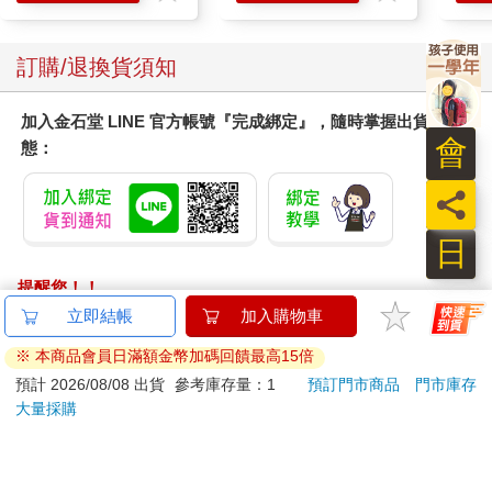
訂購/退換貨須知
加入金石堂 LINE 官方帳號『完成綁定』，隨時掌握出貨動
會
態：
員
日
提醒您！！
金石堂及銀行均不會請您操作ATM! 如接獲電話要求您前往
ATM提款機，請不要聽從指示，以免受騙上當！
退換貨須知：
**提醒您，鑑賞期不等於試用期，退回商品須為全新狀態**
依據「消費者保護法」第19條及行政院消費者保護處公告之
「通訊交易解除權合理例外情事適用準則」，以下商品購買
後，除商品本身有瑕疵外，將不提供7天的猶豫期：