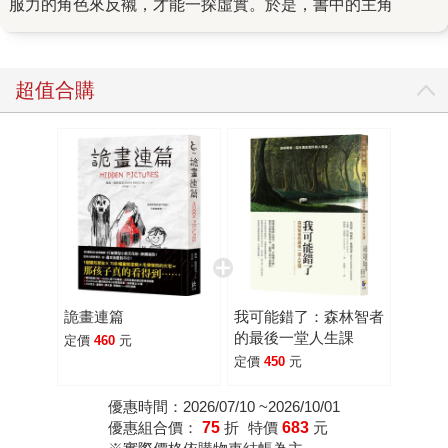
服力的角色來反襯，才能一探虛實。於是，書中的主角
超值合購
詭畫連篇
我可能錯了：森林智者
的最後一堂人生課
定價
460
元
定價
450
元
優惠時間：2026/07/10 ~2026/10/01
優惠組合價：
75
折
特價
683
元