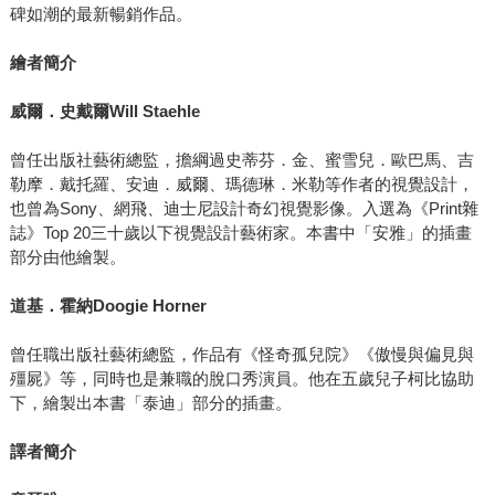
碑如潮的最新暢銷作品。
繪者簡介
威爾．史戴爾Will Staehle
曾任出版社藝術總監，擔綱過史蒂芬．金、蜜雪兒．歐巴馬、吉
勒摩．戴托羅、安迪．威爾、瑪德琳．米勒等作者的視覺設計，
也曾為Sony、網飛、迪士尼設計奇幻視覺影像。入選為《Print雜
誌》Top 20三十歲以下視覺設計藝術家。本書中「安雅」的插畫
部分由他繪製。
道基．霍納Doogie Horner
曾任職出版社藝術總監，作品有《怪奇孤兒院》《傲慢與偏見與
殭屍》等，同時也是兼職的脫口秀演員。他在五歲兒子柯比協助
下，繪製出本書「泰迪」部分的插畫。
譯者簡介