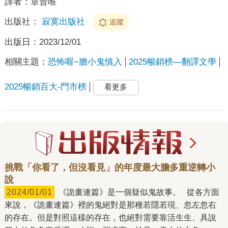
譯者：
章晉唯
出版社：
寂寞出版社
追蹤
出版日：
2023/12/01
相關主題：
恐怖喔~膽小鬼慎入
2025暢銷榜—翻譯文學
2025暢銷百大-門市榜
看更多
挑戰「你看了，但沒看見」的年度最大膽多重逆轉小
說
2024/01/01
《詭畫連篇》是一個疑似鬼故事。 從各方面
來說，《詭畫連篇》裡的鬼絕對是那種若隱若現、忽左忽右
的存在。但是對照這樣的存在，也絕對需要靠活生生、具說