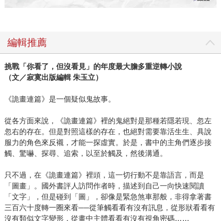
編輯推薦
挑戰「你看了，但沒看見」的年度最大膽多重逆轉小說
（文／寂寞出版編輯 朱玉立）
《詭畫連篇》是一個疑似鬼故事。
從各方面來說，《詭畫連篇》裡的鬼絕對是那種若隱若現、忽左
忽右的存在。但是對照這樣的存在，也絕對需要靠活生生、具說
服力的角色來反襯，才能一探虛實。於是，書中的主角們逐步接
觸、驚嚇、探尋、追索，以至於觸及，然後溝通。
只不過，在《詭畫連篇》裡頭，這一切行動不是靠語言，而是
「圖畫」。國外書評人訪問作者時，描述到自己一向快速閱讀
「文字」，但是碰到「圖」，卻像是緊急煞車那般，非得拿著書
三百六十度轉一圈來看──從筆觸看看有沒有訊息，從形狀看看有
沒有類似文字變形，從畫中主體看看有沒有視角密碼……