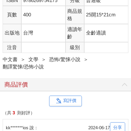
ISBN
9786269754175
分級
普通級
「他們才剛從巴塞隆納搬回來。爸爸是做電腦的，還是貿易？反
正薪水很高，我忘記細節了。總之他們搬來這裡，所以泰迪──就
商品規
頁數
400
25開15*21cm
那小孩，不是爸爸──秋天會開始上學。去幼稚園。所以他們希望
格
妳能做到九月。但如果一切順利？誰知道呢，也許他們會繼續雇
用妳。」
適讀年
出版地
台灣
全齡適讀
「媽媽是做什麼的？」
齡
「卡蘿琳．麥斯威爾。她是退伍軍人醫院的醫生。我妹金妮在那
注音
級別
工作。我是從她那得到消息的。」
「她知道多少關於我的事？」
中文書
＞
文學
＞
恐怖/驚悚小說
＞
他聳聳肩。「別擔心。我有告訴她妳人生的故事，她等不及和妳
翻譯驚悚/恐怖小說
見面。」我肯定一臉狐疑，因為羅素看了我一眼，繼續解釋：
「她專門治療戒癮者。她的病人都是退伍軍人。我說的是海豹部
隊，阿富汗戰爭中受到嚴重創傷，超慘的那種。我說這話妳別誤
商品評價
會，昆恩，但跟他們比，妳的過去沒那麼可怕。」
羅素靠到路旁，停在垂柳樹蔭下。「好了，昆恩，妳準備好了
嗎？」
寫評價
我向他保證我沒問題，並跟他說我能自己坐火車回費城，要羅素
趁塞車前趕快回家。
（共
3
則好評）
「好啦，但妳結束時打電話給我。」他說。「我想知道後續，好
嗎？」
分享
kk*******ios 說：
2024-06-17