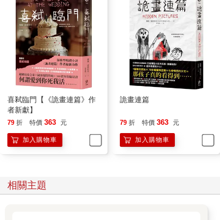
我還來不及好奇泰迪是怎麼知道來應門，她便走來歡迎我。我從
沒見過有人走路如此優雅，她移動時腳下一點聲音都沒有，彷彿
雙腳沒碰到地。她留著一頭金髮，身材高䠷苗條，皮膚晶瑩剔
透，五官溫柔親切，整個人細緻柔美到彷彿不屬於這世界。
「我是卡蘿琳。」
我伸出手，但她給了我一個擁抱。她散發溫暖和熱情，並比常人
喜弒臨門【《詭畫連篇》作
詭畫連篇
多抱了我一會。
者新獻】
「我好高興妳來了。羅素對妳讚不絕口。妳真的戒癮十八個月
363
363
79
折
特價
元
79
折
特價
元
了？」
加入購物車
加入購物車
「十八個半月。」
「太厲害了。在妳經歷那一切之後？真是不可思議。妳應該為自
相關主題
己感到驕傲。」
我沒料到自己還沒踏進門，她便劈頭提起戒癮的事。我好怕自己
哭出來，但能早早攤牌，趕快說明白也好。