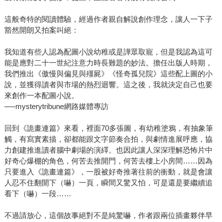
這般奇特的閱讀體驗，經過作者親自解說創作理念，讓人一下子
豁然開朗又拍案叫絕：
我知道有些人認為配圖小說幼稚或是譁眾取寵，但是我認為這可
能是應對二十一世紀注意力時長難題的妙法。擔任出版人時期，
我們推出《傲慢與偏見與殭屍》《怪奇孤兒院》這些配上圖的小
說，並獲得讀者與市場的熱烈迴響。這之後，我就決定自己也要
來創作一本配圖小說。
──mysterytribune網路媒體專訪
回到《詭畫連篇》來看，裡面70多張圖，有幼稚塗鴉，有抽象筆
觸，有寫實素描，卻都能跟文字節奏合拍，與劇情進展呼應，協
力創建推進讀者腦中劇場的演繹。也因此讓人深深理解恐怖片中
好奇心爆棚的角色，何苦去推開門，何苦去樓上小房間……因為
只要進入《詭畫連篇》，一股被好奇推著往前的衝動，就是會讓
人忍不住翻開下（嚇）一頁，瞬間又驚又怕，可是還是要繼續追
看下（嚇）一段……
不過請放心，這個故事絕對不是純驚嚇，作者跟兩位插畫夥伴早