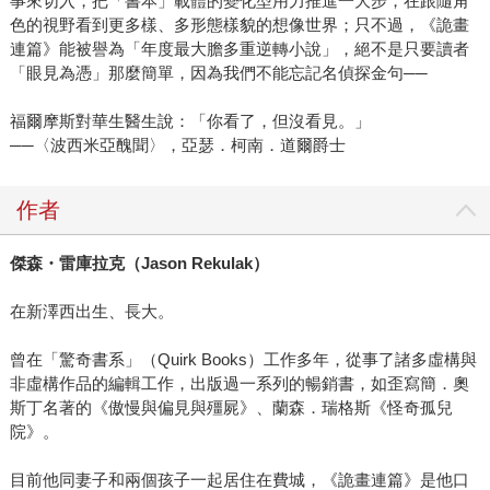
事來切入，把「書本」載體的變化型用力推進一大步，在跟隨角
色的視野看到更多樣、多形態樣貌的想像世界；只不過，《詭畫
連篇》能被譽為「年度最大膽多重逆轉小說」，絕不是只要讀者
「眼見為憑」那麼簡單，因為我們不能忘記名偵探金句──
福爾摩斯對華生醫生說：「你看了，但沒看見。」
──〈波西米亞醜聞〉，亞瑟．柯南．道爾爵士
作者
傑森・雷庫拉克（Jason Rekulak）
在新澤西出生、長大。
曾在「驚奇書系」（Quirk Books）工作多年，從事了諸多虛構與
非虛構作品的編輯工作，出版過一系列的暢銷書，如歪寫簡．奧
斯丁名著的《傲慢與偏見與殭屍》、蘭森．瑞格斯《怪奇孤兒
院》。
目前他同妻子和兩個孩子一起居住在費城，《詭畫連篇》是他口