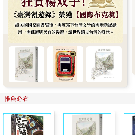
毫無章法。我問那是不是泰迪畫的，卡蘿琳點點頭。「才搬進來
六週，他就想養寵物。我跟他說我們必須先拆完箱。」
「他感覺很有天分。」我告訴她，我好怕自己聽起來太刻意，或
說得太誇張。
但卡蘿琳附和了！
「喔，這倒是真的。他真的比同學都厲害。大家都這麼說。」
我們坐到屋角輕食區，那裡有一張小餐桌，她拿一張紙給我。
「我丈夫打好了一些約法三章。沒有太過分的要求，但我們還是
先講清楚比較好。」
推薦必看
家規
一、不得吸毒