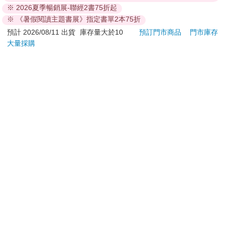
泰迪趴在地毯上，面前放著線圈繪圖本和幾枝黃色的二號鉛筆。
※ 2026夏季暢銷展-聯經2書75折起
我進門時，他抬起頭，臉上閃過調皮的笑容，然後馬上繼續畫
※ 《暑假閱讀主題書展》指定書單2本75折
畫。
預計 2026/08/11 出貨
庫存量大於10
預訂門市商品
門市庫存
訂購/退換貨須知
大量採購
「嘿，又見面了。你在畫畫嗎？」
加入金石堂 LINE 官方帳號『完成綁定』，隨時掌握出貨動
他肩膀誇張地聳了一下。他還是太害羞，沒回答我。
態：
「親愛的， 」卡蘿琳插話，「瑪洛莉剛才問你問題。」
他又聳聳肩，然後臉湊到紙前，鼻子都快碰到畫了，好像他想躲
到裡面。接著他伸出左手拿筆。
提醒您！！
「喔，所以你是左撇子啊！」我跟他說。「我也是！」
金石堂及銀行均不會請您操作ATM! 如接獲電話要求您前往
ATM提款機，請不要聽從指示，以免受騙上當！
「世界領袖都有這特徵。」卡蘿琳說。「歐巴馬、柯林頓和雷根
全都是左撇子。」
退換貨須知：
**提醒您，鑑賞期不等於試用期，退回商品須為全新狀態**
泰迪移了移身子，用身體擋住我視線，所以我看不到他在畫什
依據「消費者保護法」第19條及行政院消費者保護處公告之
麼。
「通訊交易解除權合理例外情事適用準則」，以下商品購買