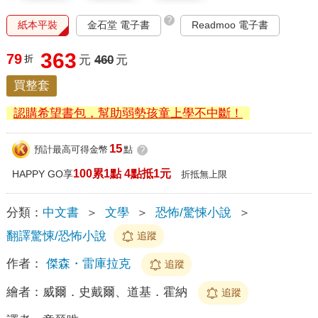
?
紙本平裝
金石堂 電子書
Readmoo 電子書
363
79
折
元
460
元
買整套
認購希望書包，幫助弱勢孩童上學不中斷！
15
預計最高可得金幣
點
?
100累1點 4點抵1元
HAPPY GO享
折抵無上限
分類：
中文書
＞
文學
＞
恐怖/驚悚小說
＞
翻譯驚悚/恐怖小說
追蹤
作者：
傑森・雷庫拉克
追蹤
繪者：
威爾．史戴爾、道基．霍納
追蹤