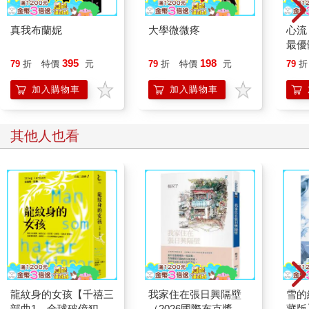
真我布蘭妮
大學微微疼
心流
樂在其中！ ：）
最優
中文
395
198
79
折
特價
元
79
折
特價
元
79
折
我還沒讀完，卡蘿琳便開始道歉。
加入購物車
加入購物車
「我們其實對第七條不會那麼嚴格。如果妳想做杯子蛋糕，或幫
泰迪買冰淇淋，那都沒問題。但不要給他喝汽水。我丈夫很重視
其他人也看
第十條。他是工程師，在科技公司上班。所以科學對我們家來說
非常重要。我們不禱告，也不慶祝耶誕節。如果有人打噴嚏，我
們甚至不會說『願上帝保佑你』。」
「那你們會怎麼說？」
「Gesundheit，或『保重』。兩個意思一樣。」
她語氣略帶歉意，我發現她望著我脖子上小巧的金色十字架，那
是母親在我第一次領聖餐時送我的。我向卡蘿琳保證，她的家規
龍紋身的女孩【千禧三
我家住在張日興隔壁
雪的
不是問題。
部曲1．全球破億犯罪
（2026國際布克獎得
藏版