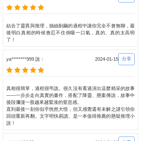
▲▼▲▼
麥斯威爾的家是經典的維多利亞式大宅，樓高三層，有黃木護牆
結合了靈異與推理，抽絲剝繭的過程中讓你完全不會無聊，最
板和白色木質花邊裝飾。房子周圍有一圈門廊，門廊上放著柳編
後明白真相的時候會忍不住倒吸一口氣，真的、真的太高明
家具，盆栽全種著黃色雛菊和秋海棠。屋後有一大片樹林（或許
是公園？），所以街上鶯啼燕語，昆蟲嗡嗡飛舞。
我沿著石板路走去，爬上前門廊的台階。我按下門鈴，一個小男
分享
ya********999 說：
2024-01-15
孩來應門。他留一頭豎起的橘紅色直髮，讓我想到巨魔娃娃。
我蹲下來，和他四目相交。
真相很簡單，過程很弔詭。很久沒有看過演出這麼精采的故事
「我猜你的名字叫泰迪。」
——一步步走向真實的畫作，搭配了降靈、懸案傳說，故事中
後段彌漫一股越來越緊湊的窒息感。
男孩露出害羞的笑容。
直到最後一刻你似乎恍然大悟，但又感覺還有未解之謎引領你
回頭重新再翻。文字明快易讀。是一本值得推薦的懸疑推理小
「我是瑪洛莉．昆恩。我是──」
他轉身沿樓梯跑上二樓，消失在視線中。