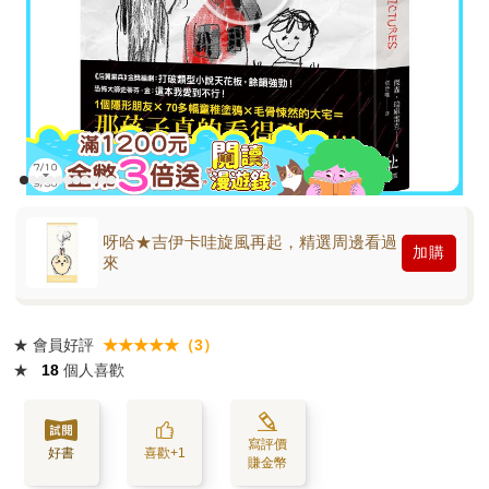
呀哈★吉伊卡哇旋風再起，精選周邊看過
加購
來
★
會員好評
★★★★★（3）
★
18
個人喜歡
寫評價
好書
喜歡+1
賺金幣