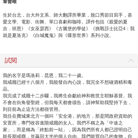
章晉唯
生於台北，台大外文系、師大翻譯所畢業，脫口秀節目寫手，喜
愛文學、電影、街舞、單口喜劇和咖啡。譯作包括《親愛的夏
吉．班恩》《女巫瑟西》《古騰堡的學徒》《挑戰莎士比亞4：我
就是夏洛克》《白城魔鬼》與《碟形世界》系列小說。
試閱
我的名字是瑪洛莉．昆恩，我二十一歲。
我戒癮已經十八個月，我能發自內心說，我完全不想碰酒精和毒
品。
我完成了戒癮十二步驟，我將生命獻給神和救世主耶穌基督。我
不會在街角發聖經，但我每天都會禱告，請神幫助我堅持下去，
到目前為止這方法都很管用。
我住在費城東北方一個叫「安全港」的地方，那是間政府資助的
安置所，專門收容進階戒癮的女人。我們不稱之為「中途之
家」，而是稱為「終點前一站」，因為我們所有人都已證明自己
能長期戒癮，並贏回大半的個人自由。我們能買自己的食物，自