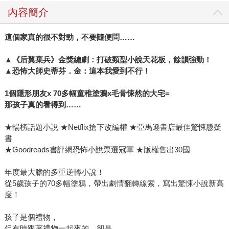
內容簡介
這個家真的很不對勁，不要隨便問……
▲
《后翼棄兵》金獎編劇：打破類型小說天花板，餘韻強勁！
▲
恐怖大師史蒂芬．金：這本我愛到不行！
1
個隱形朋友x 70多幅童稚塗鴉x毛骨悚然的大宅=
那孩子真的看得到……
★暢榜話題小說 ★Netflix搶下改編權 ★亞馬遜書店最佳驚悚懸疑
書
★Goodreads書評網恐怖小說票選冠軍 ★版權售出30國
年度最大膽的多重逆轉小說！
從5歲孩子的70多幅塗鴉，帶出劇情翻轉線索，寫出驚悚小說新高
度！
孩子是個禮物，
但有時跟著禮物一起來的，卻是……