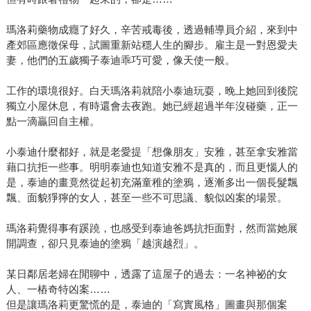
瑪洛莉藥物成癮了好久，辛苦戒毒後，透過輔導員介紹，來到中
產郊區應徵保母，試圖重新站穩人生的腳步。雇主是一對恩愛夫
妻，他們的五歲獨子泰迪乖巧可愛，像天使一般。
工作的環境很好。白天瑪洛莉就陪小泰迪玩耍，晚上她回到後院
獨立小屋休息，有時還會去夜跑。她已經超過半年沒碰藥，正一
點一滴贏回自主權。
小泰迪什麼都好，就是老愛提「想像朋友」安雅，甚至拿安雅當
藉口抗拒一些事。明明泰迪也知道安雅不是真的，而且更惱人的
是，泰迪的畫竟然從起初充滿童稚的塗鴉，逐漸多出一個長髮飄
飄、面貌猙獰的女人，甚至一些不可思議、貌似凶案的場景。
瑪洛莉覺得事有蹊蹺，也感受到泰迪爸媽抗拒面對，然而當她展
開調查，卻只見泰迪的塗鴉「越演越烈」。
某日鄰居老婦在閒聊中，透露了這屋子的過去：一名神祕的女
人、一樁奇特凶案……
但是讓瑪洛莉更驚慌的是，泰迪的「寫實風格」圖畫與那個案