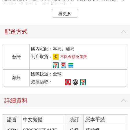
己煮飯，比之前少了許多煩人的規定。
週一到五，我在貝姬阿姨幼兒園當教學助理，那是個鼠滿為患的
看更多
排屋，裡頭有六十個二至五歲的孩子。我日常生活大都在換尿
布、準備小金魚起司餅乾和播放《芝麻街》的DVD。下班之後，
我會去跑個步，然後參加戒癮會，或者直接和室友待在安全港，
配送方式
我們會一起看賀曼電影台的電影，像《航向愛情》或《永存我
心》。你要笑就笑吧，但我保證你打開賀曼電影台，絕不會看到
國內宅配：本島、離島
妓女吸白粉的畫面。而我不需要那些畫面出現在我腦中。
羅索同意當我輔導員是因為我以前是長跑選手，而他有長年訓練
到店取貨：
台灣
不限金額免運費
短跑選手的經驗。羅索是一九八八年夏季奧運美國隊的助理教
練。後來他帶領阿肯色大學和史丹佛大學贏得美國大學田徑錦標
國際快遞：全球
賽冠軍。即使如此，他有天依然吸安非他命吸到精神恍惚，開車
海外
撞死了隔壁鄰居。他被判過失致死，關了五年，之後被按立成為
港澳店取：
牧師。現在他一次輔導五、 六個戒癮者，多數人和我一樣，都是
沒前途的運動員。
詳細資料
羅素鼓勵我重新開始接受訓練（取名為「跑向康復之路」）。他
也鼓勵我計畫未來，在新環境重新開始，遠離舊朋友和陋習。所
以他替我安排和泰德及卡蘿琳．麥斯威爾面試。他們是他妹妹的
語言
中文繁體
裝訂
紙本平裝
朋友，最近搬到紐澤西春溪鎮，需要一名保母來照顧五歲的兒子
泰迪。