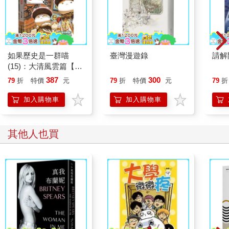
二、不得喝酒
三、不得抽菸
四、不准罵髒話
如果歷史是一群喵
臺灣漫遊錄
請解
(15)：大清風雲篇【萌
五、不准滑手機和平板
貓漫畫學歷史】
387
300
79
折
特價
元
79
折
特價
元
79
折
六、不准吃紅肉
加入購物車
加入購物車
七、不准吃垃圾食物
其他人也買
八、未經許可，不得邀請訪客
九、不准將泰迪的照片放上社群媒體
十、不准提到宗教和迷信，一切以科學為主
在打好字的清單下，有第十一條規定，以優雅細緻的女生筆跡補
上：