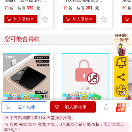
經典】
主，楊双子個人生命書
情天
332
261
79
折
特價
元
79
折
特價
元
79
折
「泰迪的信仰是你們家的事，跟我無關。我來這裡只是要提供安
寫）
筆黑
全、關愛和適合成長的環境。」
曲！
加入購物車
加入購物車
她似乎鬆口氣。「而且要樂在其中，對吧？那是第十一條。所以
妳如果想計畫特別的旅行？去博物館或動物園？行程花費我都願
您可能會喜歡
意出。」
我們聊了一會關於工作和職責，但卡蘿琳沒多問私人問題。我跟
她說，我在南費城桑克街長大，就在體育館北邊。我和母親及妹
妹生活，以前會替街區所有家庭照顧孩子。我就讀中央高中，我
人生脫離正軌那一刻，我才剛得到賓州大學全額獎學金。羅素一
定有跟卡蘿琳說過，因為她沒有逼我重述醜陋的過去。
她只說：「我們要不要去找泰迪？看你們合不合得來？」
【Timo】黑色鏡面充
連同慾望澈底吞噬你
【KI
書房就在廚房旁邊。那是個舒適、隨興的家庭空間，裡面有個組
立即結帳
加入購物車
電式數位體重計
（全）【特裝版】
列-
合沙發和一箱玩具，地上鋪著一塊毛絨絨的長絨地毯。牆邊有一
※ 下方點圖前往本月金石堂強力推薦
平煎
排書櫃。
490
580
特價
元
特價
元
56
折
690
※ 圓神.先覺.如何.究竟.方智，8月新書促銷活動79折，限定書單二
本75折！
加入購物車
上市通知我