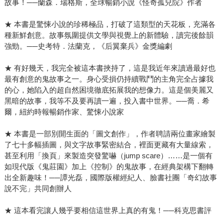
故事！──蘭森．瑞格斯，全球暢銷小說《怪奇孤兒院》作者
★ 本書是驚悚小說的珍稀極品，打破了這類型的天花板，充滿各
種新鮮創意。故事氛圍提供文學與視覺上的新體驗，讀完後餘韻
強勁。──史考特．法蘭克，《后翼棄兵》金獎編劇
★ 有好幾天，我完全被這本書挾持了，這是我近年來讀過最好也
最有創意的鬼故事之一。身心受損仍持續戰鬥的主角完全占據我
的心，她陷入的超自然困境徹底拓展我的想像力。這是個美麗又
黑暗的故事，我等不及要再讀一遍，投入書中世界。──喬．希
爾，紐約時報暢銷作家、驚悚小說家
★ 本書是一部別開生面的「圖文創作」，作者聘請兩位畫家繪製
了七十多幅插圖，與文字故事緊密結合，裡面更藏有大量線索，
甚至利用「換頁」來製造突發驚嚇（jump scare）……是一個有
如現代版《鬼莊園》加上《控制》的鬼故事，在經典架構下翻轉
出全新趣味！──譚光磊，國際版權經紀人、臉書社團「奇幻故事
說不完」共同創辦人
★ 這本看完讓人幾乎要相信這世界上真的有鬼！──科克思書評