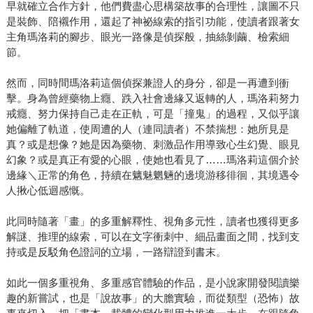
早就確立合作方針，他們費盡心思構築故事的合理性，讓圖不只
是裝飾、陪襯作用，還起了神祕線索的指引功能，使讀者跟著女
主角瑪洛莉的腳步、眼光一路像是偵探般，抽絲剝繭、檢索細
節。
然而，同時間瑪洛莉這個偵探兼證人的身分，卻是一再遭到衝
擊。身為曾經藥物上癮、跌入社會邊緣又返轉的人，瑪洛莉努力
戒癮、努力保持自己走在正軌，可是「撞鬼」的過程，又似乎讓
她偏離了軌道，使周遭的人（連同讀者）不禁揣想：她所見是
真？或是想像？她是因為藥物、刺激品作用導致心生幻覺、眼見
幻象？或是真正有愛的心眼，使她也看見了……瑪洛莉這個介於
邊緣＼正常的角色，持續在魑魅魍魎的邊境游移徘徊，其境遇令
人揪心低迴感慨。
此同時隨著「畫」的多重解釋性、視角多元性，讀者也獲得更多
解謎、推理的線索，可以在文字衝刺中、細品畫面之間，找到支
持或是反駁角色證詞的立場，一路辯證到書末。
如此一個多重視角、多重感官體驗的作品，是小說家開發閱讀樂
趣的新嘗試，也是「說故事」的大膽實驗，而從類型（恐怖）故