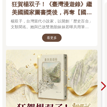
狂賀楊双子！《臺灣漫遊錄》繼
「確實不容易，但每天都更容易一些。」
美國國家圖書獎後，再奪【國際
布克獎】
「我跟病人也是這麼說。」她退後，從上到下打量我，並露出笑
楊双子，台灣當代小說家，以開創「歷史百合」
容。「妳看看妳！妳身體健康，還容光煥發！」
文類聞名。她與已故雙胞胎妹妹若暉共用筆名，
承載兩人的文學夢想，將嚴謹的日治歷史考據融
外頭又悶又熱，而屋內是清爽舒適的攝氏二十度，進門之後，我
看更多
入女性同性情誼。其長篇小說《臺灣漫遊錄》透
著實鬆了口氣。我跟著卡蘿琳經過樓梯口，走過二樓走道下方，
過鐵道旅行與地道美食探討文化階級，英譯本陸
進入廚房。廚房充滿自然光，感覺彷彿置身美食電視台的廚藝節
續斬獲美國國家圖書獎與英國國際布克獎，寫下
目。廚房裡有大冰箱和小冰箱，火爐上有八個爐頭。水槽是個長
華語文學歷史新紀錄，成功讓世界聽見台灣的身
方形的大槽，寬到需要兩組水龍頭。整個空間共有數十個抽屜和
世。
櫃子，形狀和大小各異。
卡蘿琳打開一扇小門，我發現這是第三個冰箱，迷你款的，裡面
裝滿冷飲。「我們看看，我們有氣泡水、椰子水、冰茶……」
她把玻璃杯拿到製冰機下，杯子像門廊的風鈴發出叮噹聲，數十
個小冰塊如珠寶落下。
我注意到冰箱門上有張小孩的畫，畫的是一隻兔子，筆觸粗糙，