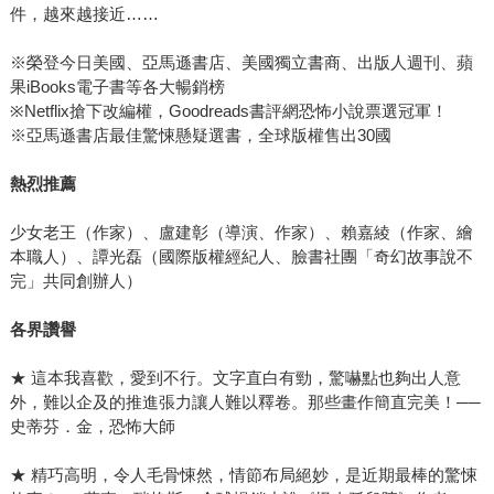
件，越來越接近……
※榮登今日美國、亞馬遜書店、美國獨立書商、出版人週刊、蘋
果iBooks電子書等各大暢銷榜
※Netflix搶下改編權，Goodreads書評網恐怖小說票選冠軍！
※亞馬遜書店最佳驚悚懸疑選書，全球版權售出30國
熱烈推薦
少女老王（作家）、盧建彰（導演、作家）、賴嘉綾（作家、繪
本職人）、譚光磊（國際版權經紀人、臉書社團「奇幻故事說不
完」共同創辦人）
各界讚譽
★ 這本我喜歡，愛到不行。文字直白有勁，驚嚇點也夠出人意
外，難以企及的推進張力讓人難以釋卷。那些畫作簡直完美！──
史蒂芬．金，恐怖大師
★ 精巧高明，令人毛骨悚然，情節布局絕妙，是近期最棒的驚悚