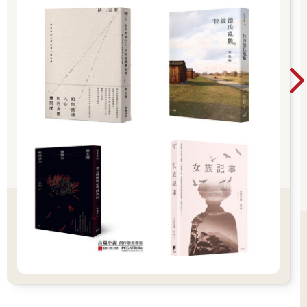
了：無論情況有多糟，無論我哭得多慘，無論客戶累積了多少罪
惡感給我，這種感覺通常會在葬禮的尾聲出現。你無法預料—我
就預料不到—可是你只要在這個職位待得夠久，就會明白我在說
什麼，而且即使你知道它會發生，甚至你等著它發生，當它出現
時，你還是會感到衝擊。
解脫。
□
親戚死亡是五百美元。兄弟姊妹死亡是一千兩百五十美元。父母
則是一人兩千美元，不過人們會為了各種情況買單，他們有各式
各樣的理由，有很差勁的理由，或者根本沒有理由。
這家公司最初只提供普通的服務，也就是最基本的東西：轉移道
德不安、合理推諉。
這種服務能產生良好的現金流，現金流又直接投回研發，年復一
年，小公司變成了小角色，又變成了不小的角色，最後成為專業
市場的龍頭。早年這裡原本叫良心公司，在轉移罪惡感這方面壟
斷了早期的市場。
後來，技術進步了。某個天才在德里（Delhi）構思出一種傳輸協
定，可以將各種不同的經歷標準化及封包化。一個產業誕生了。
解決不良情緒的生意。只要你能提出合適的價碼，幾乎可以躲開