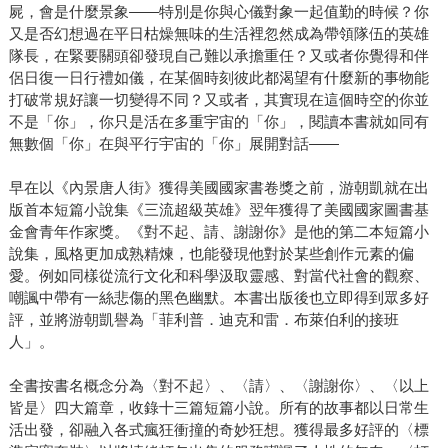
屍，會是什麼景象——特別是你與心儀對象一起值勤的時候？你
又是否幻想過在平日枯燥無味的生活裡忽然成為帶領隊伍的英雄
隊長，在緊要關頭卻發現自己難以承擔重任？又或者你覺得和伴
侶日復一日行禮如儀，在某個時刻彼此都渴望有什麼新的事物能
打破常規好讓一切變得不同？又或者，其實現在這個時空的你並
不是「你」，你只是活在多重宇宙的「你」，閱讀本書就如同有
無數個「你」在與平行宇宙的「你」展開對話——
早在以《內景唐人街》獲得美國國家書卷獎之前，游朝凱就在出
版首本短篇小說集《三流超級英雄》翌年獲得了美國國家圖書基
金會青年作家獎。《對不起、請、謝謝你》是他的第二本短篇小
說集，風格更加成熟精煉，也能發現他對於某些創作元素的偏
愛。例如同樣從流行文化和科學汲取靈感、對當代社會的觀察、
嘲諷中帶有一絲悲傷的黑色幽默。本書出版後也立即得到眾多好
評，並將游朝凱譽為「菲利普．迪克和雷．布萊伯利的接班
人」。
全書按書名概念分為〈對不起〉、〈請〉、〈謝謝你〉、〈以上
皆是〉四大篇章，收錄十三篇短篇小說。所有的故事都以日常生
活出發，卻融入各式瘋狂衝撞的奇妙狂想。獲得最多好評的〈標