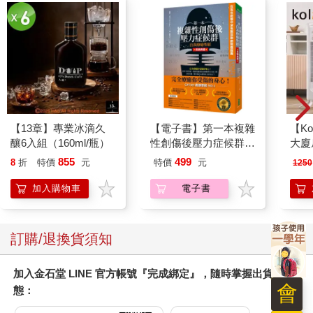
【13章】專業冰滴久
【電子書】第一本複雜
【Ko
釀6入組（160ml/瓶）
性創傷後壓力症候群自
大廈扇
我療癒聖經（長銷典
855
499
8
折
特價
元
特價
元
1250
藏）
加入購物車
電子書
訂購/退換貨須知
加入金石堂 LINE 官方帳號『完成綁定』，隨時掌握出貨動
會
態：