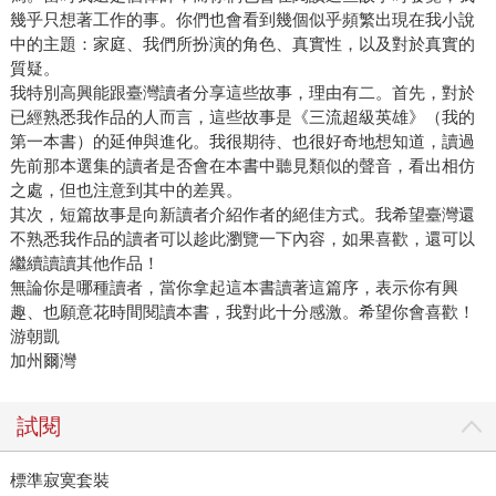
幾乎只想著工作的事。你們也會看到幾個似乎頻繁出現在我小說
中的主題：家庭、我們所扮演的角色、真實性，以及對於真實的
質疑。
我特別高興能跟臺灣讀者分享這些故事，理由有二。首先，對於
已經熟悉我作品的人而言，這些故事是《三流超級英雄》（我的
第一本書）的延伸與進化。我很期待、也很好奇地想知道，讀過
先前那本選集的讀者是否會在本書中聽見類似的聲音，看出相仿
之處，但也注意到其中的差異。
其次，短篇故事是向新讀者介紹作者的絕佳方式。我希望臺灣還
不熟悉我作品的讀者可以趁此瀏覽一下內容，如果喜歡，還可以
繼續讀讀其他作品！
無論你是哪種讀者，當你拿起這本書讀著這篇序，表示你有興
趣、也願意花時間閱讀本書，我對此十分感激。希望你會喜歡！
游朝凱
加州爾灣
試閱
標準寂寞套裝