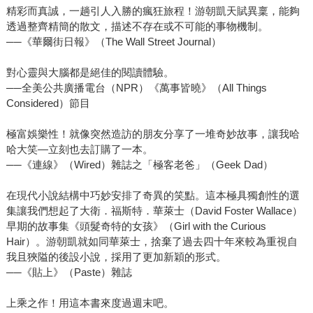
精彩而真誠，一趟引人入勝的瘋狂旅程！游朝凱天賦異稟，能夠
透過整齊精簡的散文，描述不存在或不可能的事物機制。
──《華爾街日報》（The Wall Street Journal）
對心靈與大腦都是絕佳的閱讀體驗。
──全美公共廣播電台（NPR）《萬事皆曉》（All Things
Considered）節目
極富娛樂性！就像突然造訪的朋友分享了一堆奇妙故事，讓我哈
哈大笑—立刻也去訂購了一本。
──《連線》（Wired）雜誌之「極客老爸」（Geek Dad）
在現代小說結構中巧妙安排了奇異的笑點。這本極具獨創性的選
集讓我們想起了大衛．福斯特．華萊士（David Foster Wallace）
早期的故事集《頭髮奇特的女孩》（Girl with the Curious
Hair）。游朝凱就如同華萊士，捨棄了過去四十年來較為重視自
我且狹隘的後設小說，採用了更加新穎的形式。
──《貼上》（Paste）雜誌
上乘之作！用這本書來度過週末吧。