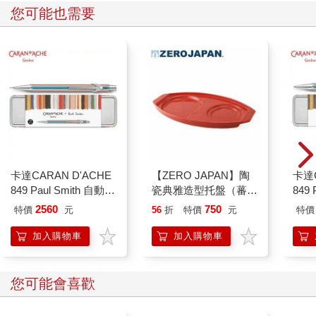
您可能也需要
覺得日子很難受？
讓別人替你度過。
卡達CARAN D'ACHE
【ZERO JAPAN】陶
卡達C
849 Paul Smith 自動鉛
瓷典雅造型托盤（蕃茄
849 
筆 ED.5 條紋銀
紅）
ED.
2560
750
特價
元
56
折
特價
元
特價
加入購物車
加入購物車
您可能會喜歡