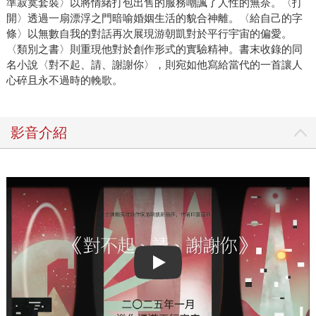
準寂寞套裝〉以將情緒打包出售的服務嘲諷了人性的無奈。〈打
開〉透過一扇漂浮之門暗喻婚姻生活的貌合神離。〈給自己的字
條〉以無數自我的對話再次展現游朝凱對於平行宇宙的偏愛。
〈類別之書〉則重現他對於創作形式的實驗精神。書末收錄的同
名小說〈對不起、請、謝謝你〉，則宛如他寫給當代的一首讓人
心碎且永不過時的輓歌。
影音介紹
Play video