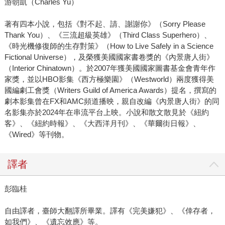
游朝凱（Charles Yu）
著有四本小說，包括《對不起、請、謝謝你》（Sorry Please
Thank You）、《三流超級英雄》（Third Class Superhero）、
《時光機修復師的生存對策》（How to Live Safely in a Science
Fictional Universe），及榮獲美國國家書卷獎的《內景唐人街》
（Interior Chinatown）。於2007年獲美國國家圖書基金會青年作
家獎，並以HBO影集《西方極樂園》（Westworld）兩度獲得美
國編劇工會獎（Writers Guild of America Awards）提名，撰寫的
劇本影集曾在FX和AMC頻道播映，親自改編《內景唐人街》的同
名影集亦於2024年在串流平台上映。小說和散文散見於《紐約
客》、《紐約時報》、《大西洋月刊》、《華爾街日報》、
《Wired》等刊物。
譯者
彭臨桂
自由譯者，臺師大翻譯所畢業。譯有《完美嫌犯》、《倖存者，
如我們》、《遺忘效應》等。