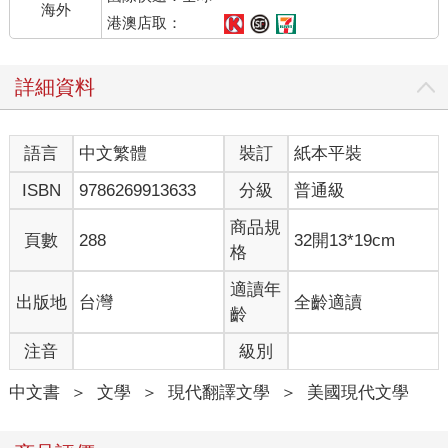
海外
大部分是悲傷，但我也察覺到些許的罪惡感。通常都會有。
港澳店取：
我看見哭泣的臉孔。漂亮的臉孔。哭泣、漂亮、白人的臉孔。有
質感的衣物。
詳細資料
我們的服務不便宜。值班經理也經常提醒我們這一點。需要我提
醒嗎？ 這是他近來最愛講的話。他每次都在走道上徘徊，把頭探
進我們的小隔間裡這麼說。他會說，需要我提醒嗎，知道我們位
語言
中文繁體
裝訂
紙本平裝
在光譜的哪一端嗎？低端或高端？我們正穩穩地站在高端那一
頭。所以他們大多長相俊美，衣服大多很有質感。個性也大多很
ISBN
9786269913633
分級
普通級
好。不過我想，那麼有錢又長相俊美的人，個性很好似乎也沒
什麼了不起。
商品規
頁數
288
32開13*19cm
在海德拉巴（Hyderabad）某處也有同樣的服務，可是價格稍微
格
低了一些。那裡叫精確生活公司。當然，邦加羅爾（Bangalore）
還有好幾百家情緒工程公司，如雨後春筍般四處湧現。前幾天我
適讀年
出版地
台灣
全齡適讀
在報紙上讀到，每三週就有一家新的客服中心開業。工作者跟著
齡
工作機會走，而機會遍布這個產業。我們全都準備好去感覺、去
注音
級別
受苦了。我們正處於成長型產業。
好了。遺體現在要入土了。哭得越來越厲害了。
中文書
＞
文學
＞
現代翻譯文學
＞
美國現代文學
來了。
我感受到那種感覺了。每當葬禮快結束時，這些人通常會湧上這
種感覺。這些悲傷又俊美的人。感覺很強烈。每位操作員的形容