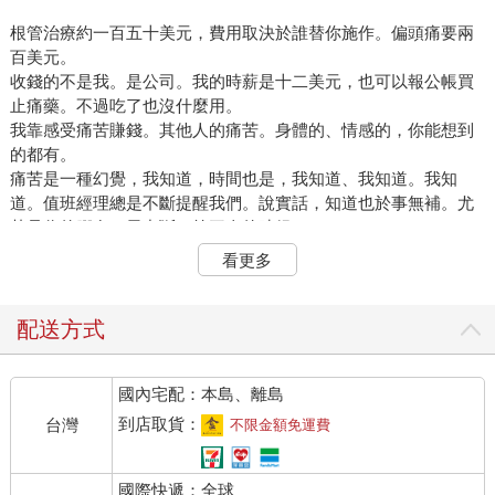
根管治療約一百五十美元，費用取決於誰替你施作。偏頭痛要兩
百美元。
收錢的不是我。是公司。我的時薪是十二美元，也可以報公帳買
止痛藥。不過吃了也沒什麼用。
我靠感受痛苦賺錢。其他人的痛苦。身體的、情感的，你能想到
的都有。
痛苦是一種幻覺，我知道，時間也是，我知道、我知道。我知
道。值班經理總是不斷提醒我們。說實話，知道也於事無補。尤
其是你的腳在一天中斷了第三次的時候。
看更多
□
配送方式
我上班才遲到三分鐘，我的收件匣裡就已經有九張工單了。我閉
起眼睛，深吸一口氣，打開早上的第一張單子：
國內宅配：本島、離島
我在一場葬禮上。
感覺很悲傷。
到店取貨：
台灣
不限金額免運費
別人的悲傷。我就像穿上陌生人的外套，還能感受到另一副身軀
的餘溫。
國際快遞：全球
我湧起一股複雜的感受。