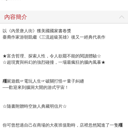
內容簡介
以《內景唐人街》獲美國國家書卷獎
臺裔作家游朝凱繼《三流超級英雄》後又一經典代表作
★富含哲理、探索人性，令人欲罷不能的閱讀體驗☆
☆超現實與科幻的強烈碰撞，一場最瘋狂的腦內風暴★
殭
屍遊戲☞電玩人生☞破關打怪☞量子糾纏
──歡迎來到腦洞大開的游式宇宙！
☆隨書附贈時空旅人典藏明信片☆
你可曾想過自己在商場的大夜班值勤時，店裡忽然闖進了一隻
殭