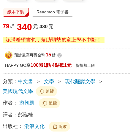
紙本平裝
Readmoo 電子書
340
79
折
元
430
元
認購希望書包，幫助弱勢孩童上學不中斷！
15
預計最高可得金幣
點
?
100累1點 4點抵1元
HAPPY GO享
折抵無上限
分類：
中文書
＞
文學
＞
現代翻譯文學
＞
美國現代文學
追蹤
作者：
游朝凱
追蹤
譯者：
彭臨桂
出版社：
潮浪文化
追蹤