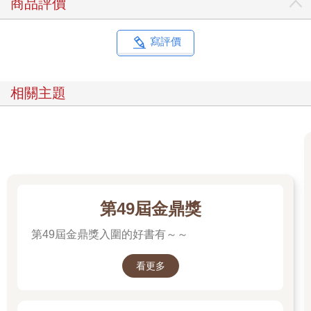
商品評價
都不一樣。對我來說，那種感覺有點像一隻大靴子。大到彷彿填
滿了整片天空、整個銀河系、所有空間。像一隻無限大的腳。而
它正踩著我。那隻無限大的腳正踩在我胸口。
寫評價
葬禮結束後，那隻腳還踩著我，讓我難以呼吸。人們紛紛回到豪
華轎車上。我好像也有一輛豪華轎車。我上了車。那隻腳、那隻
腳。好沉重。來了，沒錯，這種感覺很熟悉，那隻腳，對，就是
相關主題
那隻腳。確切來說，那並不痛。雖然稱不上舒服，但也不算痛。
比較像是壓力。有一次，隔壁隔間的迪帕克告訴我，我所謂的無
限大腳—對他而言比較像膝蓋—就像是美國人感受到了耶穌基
督。
「你確定是基督教嗎？」我問他。「我一直以為耶穌屬於猶太
教。」
「你這個白痴，」他說：「都是同一個傢伙啦。廢話。猶太－基
第49屆金鼎獎
督教的神。」
「你確定嗎？」我說。
第49屆金鼎獎入圍的好書有～～
他只是對我搖搖頭。我們以前就談過這件事了。我猜他是對的，
但我不想承認。迪帕克是我們這一區最聰明的人，而他每天也會
看更多
好心提醒我這個事實好幾次。
我又忍受了那隻腳幾分鐘，就在時間到之前，就在我快要無法承
受悲傷與罪惡感，想著是否得按下安全鈕的時候，那種感覺出現