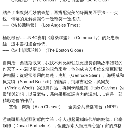
結合了幽默與巧妙的奇想，再搭配完美的冷面笑匠手法⋯⋯尖
銳、俐落的見解會讓你一邊輕笑一邊搖頭。
──《洛杉磯時報》（Los Angeles Times）
極度機智……NBC喜劇《廢柴聯盟》（Community）的死忠粉
絲，這本書很適合你們。
──《波士頓環球報》（The Boston Globe）
自喬治．桑德斯以來，我找不到比游朝凱更擅長創新故事體裁的
作家了⋯⋯若以更長遠的視角來看，他的成功與多位文壇巨匠緊
密相關：從經常引用的葛楚．史坦（Gertrude Stein）、海明威和
貝克特（Samuel Beckett）的語調，到維吉尼亞．吳爾芙
（Virginia Woolf）的短篇作品，再到卡爾維諾（Italo Calvino）的
嚴謹與幻想，以及寇特．馮內果那低調有力的諷刺……這是一部
精彩絕倫的作品。
──艾倫．喬斯（Alan Cheuse）， 全美公共廣播電台（NPR）
游朝凱那充滿藝術感的文筆，令人想起電腦時代的唐納德．巴塞
爾姆（Donald Barthelme），但他探索人類浩瀚心靈宇宙的風格