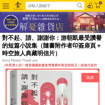
0
對不起、請、謝謝你：游朝凱最受讚譽
的短篇小說集（隨書附作者印簽扉頁＋
時空旅人典藏明信片）
Sorry Please Thank you
《內景唐人街》獲美國國家書卷獎臺裔作家游朝凱又一經典代表作
強推