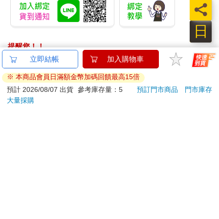
員
日
提醒您！！
金石堂及銀行均不會請您操作ATM! 如接獲電話要求您前往
立即結帳
加入購物車
ATM提款機，請不要聽從指示，以免受騙上當！
※ 本商品會員日滿額金幣加碼回饋最高15倍
退換貨須知：
預計 2026/08/07 出貨
參考庫存量：5
預訂門市商品
門市庫存
大量採購
**提醒您，鑑賞期不等於試用期，退回商品須為全新狀態**
依據「消費者保護法」第19條及行政院消費者保護處公告之
「通訊交易解除權合理例外情事適用準則」，以下商品購買
後，除商品本身有瑕疵外，將不提供7天的猶豫期：
易於腐敗、保存期限較短或解約時即將逾期。（如：生
鮮食品）
依消費者要求所為之客製化給付。（客製化商品）
報紙、期刊或雜誌。（含MOOK、外文雜誌）
經消費者拆封之影音商品或電腦軟體。
非以有形媒介提供之數位內容或一經提供即為完成之線
上服務，經消費者事先同意始提供。（如：電子書、電