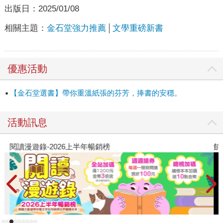
出版日：
2025/01/08
相關主題：
金石堂強力推薦
文學重磅新書
優惠活動
【金石堂選書】帶你重溫紙張的芬芳，捧書的安穩。
活動訊息
閱讀漫遊錄-2026上半年暢銷榜
飢