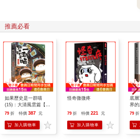
生命中任何想逃避的時光。
□
推薦必看
我偶爾會去公司對面的美食街吃午餐。說實在的，那裡沒有什
麼，就只是一個又熱又擠的小空間，油膩的櫃檯前擺著幾張凳
子。我來這裡，主要是為了收銀機上方架子的那台小電視。有衛
星訊號。
今天他們切換到了美國電視台，我看見了公司刊登的廣告。
畫面上的人一看就是個有錢的主管，正坐著搓揉自己的太陽穴，
擺出一副標準的上電視神情，彷彿在說我是一位壓力很大的主
管。他兩側的太陽穴隱隱跳動著，表示這位主管真的壓力很大！
接著他打電話給經紀人，場景變成了主管躺在海灘上，一邊喝著
一瓶金色啤酒，一邊欣賞我所見過最蔚藍的海洋。
如果歷史是一群喵
怪奇微微疼
底層
我隔壁是一對母女。女孩大約四、五歲，正小口小口地挖著米飯
(15)：大清風雲篇【萌
界的
和豌豆吃。她安靜地看著廣告。看見大海
貓漫畫學歷史】
387
221
79
折
特價
元
79
折
特價
元
79
折
時，她轉頭輕聲問母親那些藍色的液體是什麼。當時我心想，這
也太可憐了，竟然沒見過那種顏色的水，後來
加入購物車
加入購物車
我才意識到自己已經三十九歲，而你知道嗎呢？我也沒見過。
接著廣告以我們的一句口號結尾。