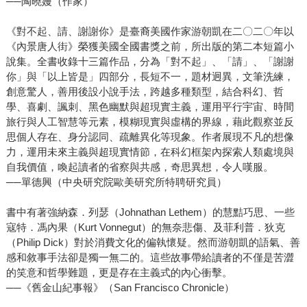
──陶曉嫚（作家）
《對不起、請、謝謝你》是臺裔美國作家游朝凱在二〇二〇年以
《內景唐人街》榮獲美國全國書獎之前，所出版的第二本短篇小
說集。全書收錄十三篇作品，分為「對不起」、「請」、「謝謝
你」與「以上皆是」四部分，長短不一，題材迥異，文筆洗練，
創意驚人，善用後設小說手法，跨越多種類型，結合科幻、哲
學、喜劇、諷刺、黑色幽默與超現實主義，運用平行宇宙、時間
旅行與人工智慧等元素，模糊現實與虛構的界線，藉此觀察並反
思個人存在、身分認同、疏離異化等現象。作者展現不凡的想像
力，運用未來主義與超現實情節，在科幻框架內探索人類處境與
自我價值，喚起讀者的省察與共感，奇思異想，令人嘆服。
──單德興（中央研究院歐美研究所特聘研究員）
書中有著強納森．列瑟（Johnathan Lethem）的慧黠巧思、一些
寇特．馮內果（Kurt Vonnegut）的無奈悲傷、及菲利普．狄克
（Philip Dick）對於消費文化的偏執懷疑。然而游朝凱的語氣、善
感和敘事手法卻是獨一無二的。這些故事帶給讀者的不僅是苦澀
的笑意和哲學難題，更是存在主義式的內心衝擊。
──《舊金山紀事報》（San Francisco Chronicle）