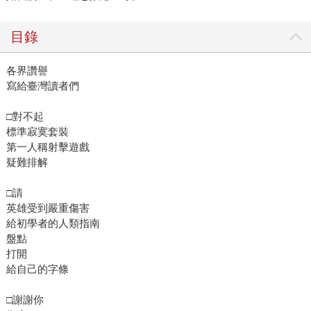
目錄
各界讚譽
寫給臺灣讀者們
□對不起
標準寂寞套裝
第一人稱射擊遊戲
疑難排解
□請
英雄受到嚴重傷害
給初學者的人類指南
盤點
打開
給自己的字條
□謝謝你