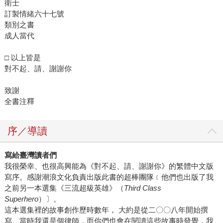
衛士
訂製情緒六十七號
類別之書
成人當代
□ 以上皆是
對不起、請、謝謝你
致謝
全書注釋
序／導讀
寫給臺灣讀者們
我很榮幸、也很高興能為《對不起、請、謝謝你》的繁體中文版
寫序。感謝潮浪文化負責出版此書的超棒團隊﹝他們也出版了我
之前另一本選集《三流超級英雄》（
Third Class
Superhero
）〕。
這本選集裡的故事創作歷時數年， 大約是從二〇〇八年開始撰
寫。當時我還是個律師，而你們也會在閱讀這些故事時發覺，我