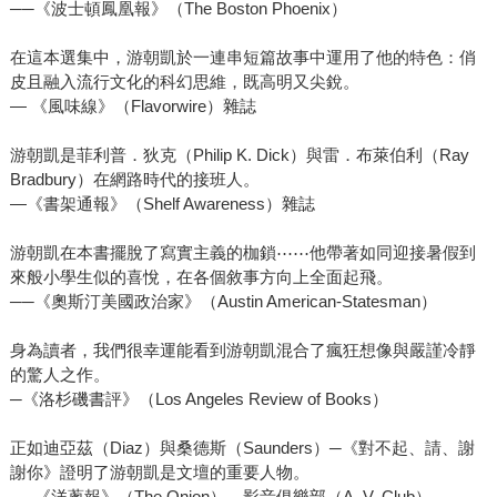
──《波士頓鳳凰報》（The Boston Phoenix）
在這本選集中，游朝凱於一連串短篇故事中運用了他的特色：俏
皮且融入流行文化的科幻思維，既高明又尖銳。
— 《風味線》（Flavorwire）雜誌
游朝凱是菲利普．狄克（Philip K. Dick）與雷．布萊伯利（Ray
Bradbury）在網路時代的接班人。
—《書架通報》（Shelf Awareness）雜誌
游朝凱在本書擺脫了寫實主義的枷鎖⋯⋯他帶著如同迎接暑假到
來般小學生似的喜悅，在各個敘事方向上全面起飛。
──《奧斯汀美國政治家》（Austin American-Statesman）
身為讀者，我們很幸運能看到游朝凱混合了瘋狂想像與嚴謹冷靜
的驚人之作。
─《洛杉磯書評》（Los Angeles Review of Books）
正如迪亞茲（Diaz）與桑德斯（Saunders）─《對不起、請、謝
謝你》證明了游朝凱是文壇的重要人物。
──《洋蔥報》（The Onion），影音俱樂部（A. V. Club）