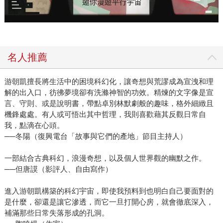
名人推薦
游朝凱擅長將生活中的困境科幻化，讓奇想與荒謬成為宣洩和理
解的出入口，彷彿夢境卻有洗滌神智的功效。精煉的文字像是宣
言、守則、或是說明書，帶點卓別林默劇般的趣味，格外細緻且
機鋒處處。有人或可悟出其中哲理，我則喜歡藉其反觀日常自
我，點滴在心頭。
──冬陽（復興電台「故事與它們的產地」節目主持人）
一部結合古典科幻，浪漫奇想，以及個人世界觀的幽默之作。
──但唐謨（影評人、自由寫作）
進入游朝凱構築的科幻宇宙，即使我預料到也明白自己要面對的
是什麼，卻還是讓它滲透，而它一旦打開心房，就會徹底深入，
補滿那些日常失落形成的孔洞。