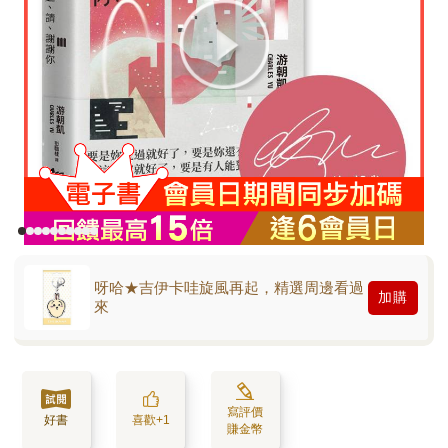
呀哈★吉伊卡哇旋風再起，精選周邊看過
加購
來
寫評價
好書
喜歡+1
賺金幣